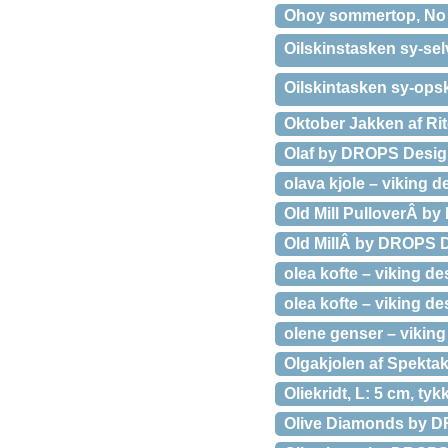
Ohoy sommertop, No 1
Oilskinstasken sy-selv
Oilskintasken sy-opskr
Oktober Jakken af Rit
Olaf by DROPS Design
olava kjole – viking d
Old Mill PulloverÂ by
Old MillÂ by DROPS De
olea kofte – viking de
olea kofte – viking de
olene genser – viking 
Olgakjolen af Spektake
Oliekridt, L: 5 cm, tyk
Olive Diamonds by D