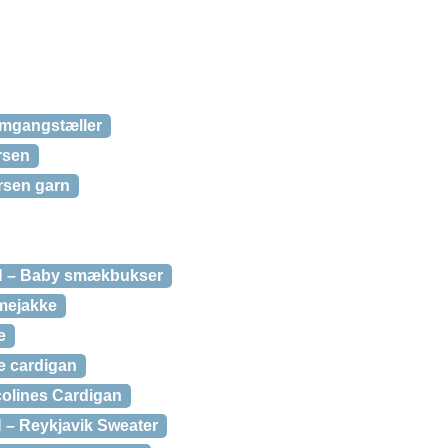
mgangstæller
rsen
ersen garn
 – Baby smækbukser
mejakke
e
 cardigan
olines Cardigan
– Reykjavik Sweater