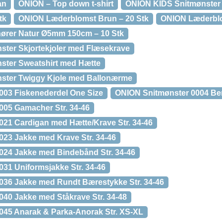
an
ONION – Top down t-shirt
ONION KIDS Snitmønster 
tk
ONION Læderblomst Brun – 20 Stk
ONION Læderblo
rer Natur Ø5mm 150cm – 10 Stk
ter Skjortekjoler med Flæsekrave
ter Sweatshirt med Hætte
ter Twiggy Kjole med Ballonærme
003 Fiskenederdel One Size
ONION Snitmønster 0004 Ber
005 Gamacher Str. 34-46
21 Cardigan med Hætte/Krave Str. 34-46
23 Jakke med Krave Str. 34-46
024 Jakke med Bindebånd Str. 34-46
31 Uniformsjakke Str. 34-46
036 Jakke med Rundt Bærestykke Str. 34-46
40 Jakke med Ståkrave Str. 34-48
045 Anarak & Parka-Anorak Str. XS-XL