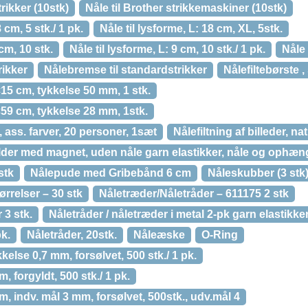
trikker (10stk)
Nåle til Brother strikkemaskiner (10stk)
 cm, 5 stk./ 1 pk.
Nåle til lysforme, L: 18 cm, XL, 5stk.
 cm, 10 stk.
Nåle til lysforme, L: 9 cm, 10 stk./ 1 pk.
Nåle 
rikker
Nålebremse til standardstrikker
Nålefiltebørste ,
0×15 cm, tykkelse 50 mm, 1 stk.
2×59 cm, tykkelse 28 mm, 1stk.
r, ass. farver, 20 personer, 1sæt
Nålefiltning af billeder, na
der med magnet, uden nåle garn elastikker, nåle og ophæn
stk
Nålepude med Gribebånd 6 cm
Nåleskubber (3 stk
ørrelser – 30 stk
Nåletræder/Nåletråder – 611175 2 stk
 3 stk.
Nåletråder / nåletræder i metal 2-pk garn elastikk
pk.
Nåletråder, 20stk.
Nåleæske
O-Ring
kkelse 0,7 mm, forsølvet, 500 stk./ 1 pk.
, forgyldt, 500 stk./ 1 pk.
m, indv. mål 3 mm, forsølvet, 500stk., udv.mål 4