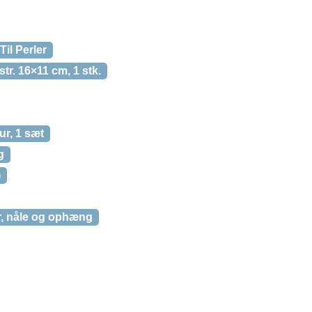
Til Perler
 str. 16×11 cm, 1 stk.
tur, 1 sæt
g
)
er, nåle og ophæng