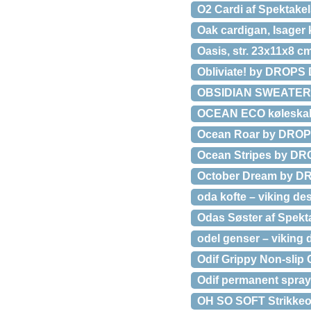
O2 Cardi af Spektakels
Oak cardigan, Isager k
Oasis, str. 23x11x8 cm
Obliviate! by DROPS
OBSIDIAN SWEATER St
OCEAN ECO køleskab
Ocean Roar by DROPS 
Ocean Stripes by DRO
October Dream by DR
oda kofte – viking des
Odas Søster af Spektak
odel genser – viking 
Odif Grippy Non-slip
Odif permanent spray
OH SO SOFT Strikkeo