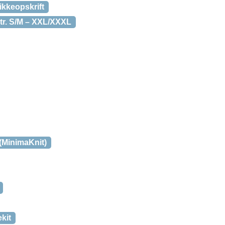
rikkeopskrift
tr. S/M – XXL/XXXL
(MinimaKnit)
kit