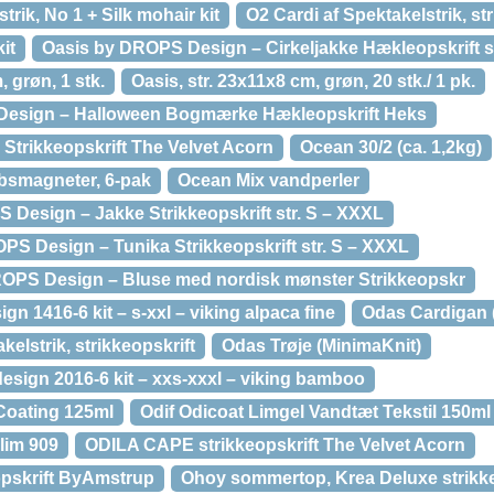
trik, No 1 + Silk mohair kit
O2 Cardi af Spektakelstrik, st
it
Oasis by DROPS Design – Cirkeljakke Hækleopskrift s
, grøn, 1 stk.
Oasis, str. 23x11x8 cm, grøn, 20 stk./ 1 pk.
 Design – Halloween Bogmærke Hækleopskrift Heks
rikkeopskrift The Velvet Acorn
Ocean 30/2 (ca. 1,2kg)
smagneter, 6-pak
Ocean Mix vandperler
Design – Jakke Strikkeopskrift str. S – XXXL
PS Design – Tunika Strikkeopskrift str. S – XXXL
OPS Design – Bluse med nordisk mønster Strikkeopskr
ign 1416-6 kit – s-xxl – viking alpaca fine
Odas Cardigan 
elstrik, strikkeopskrift
Odas Trøje (MinimaKnit)
design 2016-6 kit – xxs-xxxl – viking bamboo
 Coating 125ml
Odif Odicoat Limgel Vandtæt Tekstil 150ml
lim 909
ODILA CAPE strikkeopskrift The Velvet Acorn
pskrift ByAmstrup
Ohoy sommertop, Krea Deluxe strikke