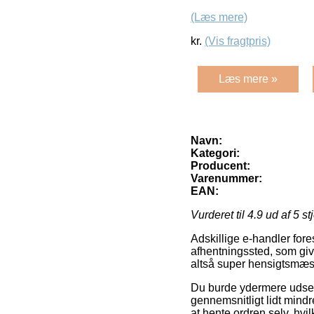
(Læs mere)
kr.
(Vis fragtpris)
Læs mere »
Navn:
Kategori:
Producent:
Varenummer:
EAN:
Vurderet til
4.9
ud af 5 st
Adskillige e-handler fores
afhentningssted, som give
altså super hensigtsmæss
Du burde ydermere udse di
gennemsnitligt lidt mind
at hente ordren selv, hvi