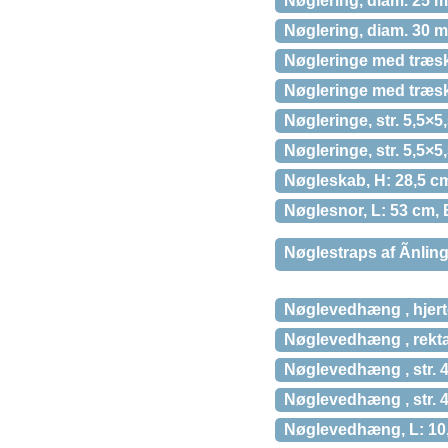
Nøglering, diam. 25 m
Nøglering, diam. 30 m
Nøgleringe med træskil
Nøgleringe med træskil
Nøgleringe, str. 5,5×5
Nøgleringe, str. 5,5×5
Nøgleskab, H: 28,5 cm
Nøglesnor, L: 53 cm, B
Nøglestraps af Ãnlin
Nøglevedhæng , hjerte
Nøglevedhæng , rektan
Nøglevedhæng , str. 4
Nøglevedhæng , str. 4
Nøglevedhæng, L: 10,