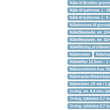
Nåle til Brother grovs
Nåle til lysforme, L: 18
Nåle til lysforme, L: 9
Nålebremse til grovst
Nålefilteplade, str. 1
Nålefilteplade, str. 4
Nålefiltning af billede
Nåleholder
Nålehol
Nåleløfter 12,5cm – 1 
Nålesortiment Ass. St
Nåletræder/Nåletråder
Nåletråder, 20 stk./ 1 
O-ring, str. 4,4 mm, ty
O-ring, tykkelse 0,7 mm
O-ring, tykkelse 0,7 m