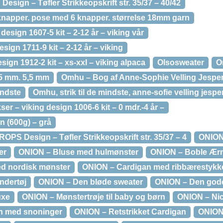
esign – Tøfler Strikkeopskrift str. 35/37 – 40/42
knapper. pose med 6 knapper. størrelse 18mm garn
 design 1607-5 kit – 2-12 år – viking vår
esign 1711-9 kit – 2-12 år – viking
esign 1912-2 kit – xs-xxl – viking alpaca
Olsosweater
O
,5 mm. 5,5 mm
Omhu – Bog af Anne-Sophie Velling Jespe
indste
Omhu, strik til de mindste, anne-sofie velling jesp
r – viking design 1006-6 kit – 0 mdr.-4 år –
 (600g) – grå
PS Design – Tøfler Strikkeopskrift str. 35/37 – 4
ONION
er
ONION – Bluse med hulmønster
ONION – Boble Ær
d nordisk mønster
ONION – Cardigan med ribbærestykk
ndertøj
ONION – Den bløde sweater
ONION – Den gode
uxe
ONION – Mønstertrøje til baby og børn
ONION – Nic
n med snoninger
ONION – Retstrikket Cardigan
ONION 