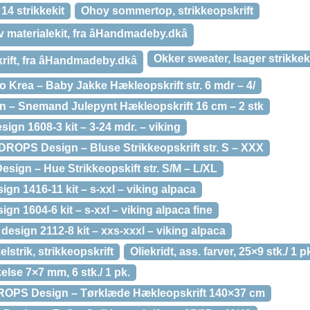
4 strikkekit
Ohoy sommertop, strikkeopskrift
 materialekit, fra âHandmadeby.dkâ
Okker sweater, Isager strikkeki
ift, fra âHandmadeby.dkâ
o Krea – Baby Jakke Hækleopskrift str. 6 mdr – 4/
 – Snemand Julepynt Hækleopskrift 16 cm – 2 stk
esign 1608-3 kit – 3-24 mdr. – viking
 DROPS Design – Bluse Strikkeopskrift str. S – XXX
sign – Hue Strikkeopskift str. S/M – L/XL
sign 1416-11 kit – s-xxl – viking alpaca
sign 1604-6 kit – s-xxl – viking alpaca fine
design 2112-8 kit – xxs-xxxl – viking alpaca
lstrik, strikkeopskrift
Oliekridt, ass. farver, 25×9 stk./ 1 p
kelse 7×7 mm, 6 stk./ 1 pk.
ROPS Design – Tørklæde Hækleopskrift 140×37 cm