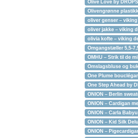
Olive Love by DROPS D
Olivengrønne plastik
oliver genser – viking
oliver jakke – viking d
olivia kofte – viking d
Omgangstæller 5,5-7
OMHU – Strik til de m
Omslagsbluse og bukse
One Plume bouclégarn
One Step Ahead by DRO
ONION – Berlin sweat
ONION – Cardigan me
ONION – Carla Babyu
ONION – Kid Silk Del
ONION – Pigecardiga