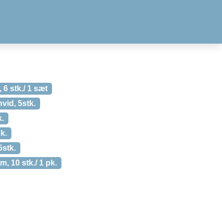
 6 stk./ 1 sæt
vid, 5stk.
k.
pk.
5stk.
, 10 stk./ 1 pk.