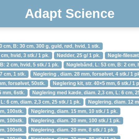
Adapt Science
cm, B: 30 cm, 300 g, guld, rød, hvid, 1 stk.
m, hvid, 3 stk./ 1 pk.
Nødder, 25 g/ 1 pk.
Nøgle-filesæt,
: 2 cm, hvid, 5 stk./ 1 pk.
Nøglebånd, L: 53 cm, B: 2 cm, h
7 cm, 1 stk.
Nøglering , diam. 28 mm, forsølvet, 4 stk./ 1 p
m, forsølvet, 50stk.
Nøglering kit, str. 40×5 mm, 6 stk./ 1 
×5 mm, 6stk.
Nøglering med kæde, diam. 2,3 cm, L: 6 cm, 2
 6 cm, diam. 2,3 cm, 25 stk./ 1 pk.
Nøglering, diam. 12 mm
m, 100stk.
Nøglering, diam. 15 mm, 10 stk./ 1 pk.
m, 100stk.
Nøglering, diam. 20 mm, 100 stk./ 1 pk.
m, 100stk.
Nøglering, diam. 20 mm, 8 stk./ 1 pk.