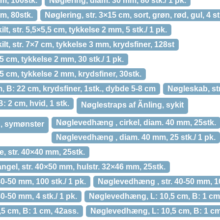
m, 100stk.
Nøglering, diam. 30 mm, 80 stk./ 1 pk.
m, 80stk.
Nøglering, str. 3×15 cm, sort, grøn, rød, gul, 4 st
t, str. 5,5×5,5 cm, tykkelse 2 mm, 5 stk./ 1 pk.
t, str. 7×7 cm, tykkelse 3 mm, krydsfiner, 128st
,5 cm, tykkelse 2 mm, 30 stk./ 1 pk.
,5 cm, tykkelse 2 mm, krydsfiner, 30stk.
, B: 22 cm, krydsfiner, 1stk., dybde 5-8 cm
Nøgleskab, str
: 2 cm, hvid, 1 stk.
Nøglestraps af Ãnling, sykit
Nøglevedhæng , cirkel, diam. 40 mm, 25stk.
g, symønster
Nøglevedhæng , diam. 40 mm, 25 stk./ 1 pk.
, str. 40×40 mm, 25stk.
gel, str. 40×50 mm, hulstr. 32×46 mm, 25stk.
0-50 mm, 100 stk./ 1 pk.
Nøglevedhæng , str. 40-50 mm, 1
0-50 mm, 4 stk./ 1 pk.
Nøglevedhæng, L: 10,5 cm, B: 1 cm, 
5 cm, B: 1 cm, 42ass.
Nøglevedhæng, L: 10,5 cm, B: 1 cm, 