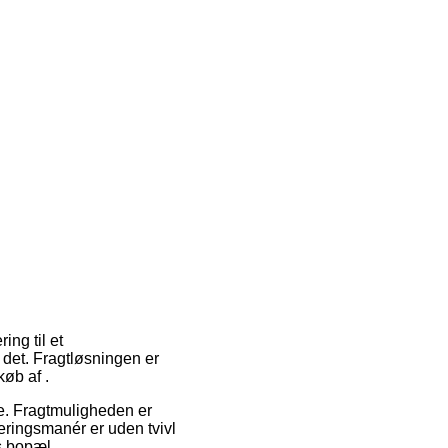
ing til et
 det. Fragtløsningen er
øb af .
jde. Fragtmuligheden er
eringsmanér er uden tvivl
s bopæl.