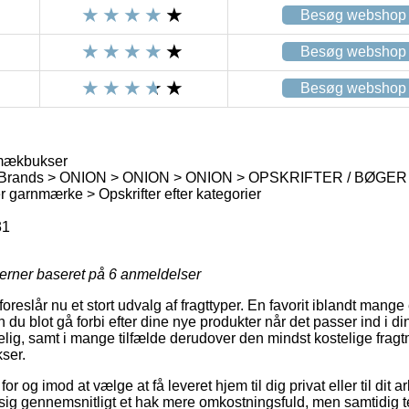
Besøg webshop
Besøg webshop
Besøg webshop
mækbukser
 Brands > ONION > ONION > ONION > OPSKRIFTER / BØGER > O
er garnmærke > Opskrifter efter kategorier
31
jerner baseret på
6
anmeldelser
oreslår nu et stort udvalg af fragttyper. En favorit iblandt mang
du blot gå forbi efter dine nye produkter når det passer ind i d
lig, samt i mange tilfælde derudover den mindst kostelige frag
ser.
r og imod at vælge at få leveret hjem til dig privat eller til dit a
ig gennemsnitligt et hak mere omkostningsfuld, men samtidig t