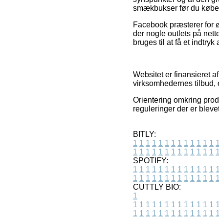
smækbukser før du købe
Facebook præsterer for øv
der nogle outlets på net
bruges til at få et indtry
Websitet er finansieret 
virksomhedernes tilbud, 
Orientering omkring produ
reguleringer der er bleve
BITLY:
1
1
1
1
1
1
1
1
1
1
1
1
1
1
1
1
1
1
1
1
1
1
1
1
1
1
SPOTIFY:
1
1
1
1
1
1
1
1
1
1
1
1
1
1
1
1
1
1
1
1
1
1
1
1
1
1
CUTTLY BIO:
1
1
1
1
1
1
1
1
1
1
1
1
1
1
1
1
1
1
1
1
1
1
1
1
1
1
1