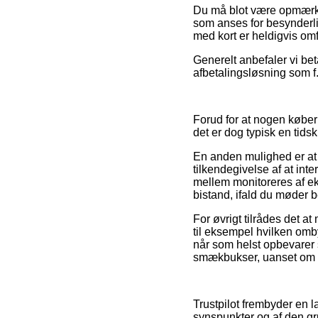
Du må blot være opmærksom
som anses for besynderli
med kort er heldigvis omf
Generelt anbefaler vi bet
afbetalingsløsning som f.
Forud for at nogen købe
det er dog typisk en tid
En anden mulighed er at 
tilkendegivelse af at int
mellem monitoreres af e
bistand, ifald du møder 
For øvrigt tilrådes det 
til eksempel hvilken omby
når som helst opbevarer s
smækbukser, uanset om ma
Trustpilot frembyder en
synspunkter og af den gr