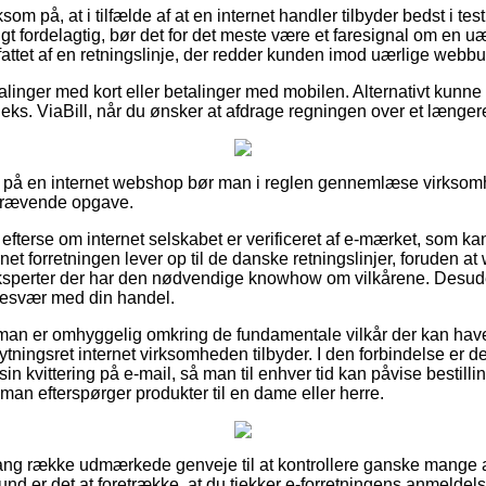
 på, at i tilfælde af at en internet handler tilbyder bedst i test
gt fordelagtig, bør det for det meste være et faresignal om en u
attet af en retningslinje, der redder kunden imod uærlige webbut
alinger med kort eller betalinger med mobilen. Alternativt kunn
eks. ViaBill, når du ønsker at afdrage regningen over et længer
r på en internet webshop bør man i reglen gennemlæse virksom
skrævende opgave.
efterse om internet selskabet er verificeret af e-mærket, som k
ernet forretningen lever op til de danske retningslinjer, foruden
ksperter der har den nødvendige knowhow om vilkårene. Desude
besvær med din handel.
at man er omhyggelig omkring de fundamentale vilkår der kan hav
tningsret internet virksomheden tilbyder. I den forbindelse er det
in kvittering på e-mail, så man til enhver tid kan påvise bestil
n efterspørger produkter til en dame eller herre.
 lang række udmærkede genveje til at kontrollere ganske mange
und er det at foretrække, at du tjekker e-forretningens anmelde