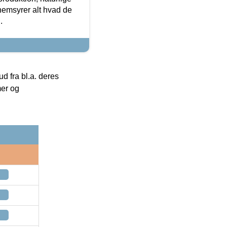
nemsyrer alt hvad de
.
 fra bl.a. deres
mer og