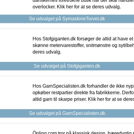
danskernes foretrukne butik når der skal handle
overlocker. Klik her for at se deres udvalg.
Se udvalget på SymaskineTorvet.dk
Hos Stofgiganten.dk forsøger de altid at have et
skønne metervarestoffer, snitmønstre og sytilbehø
deres udvalg.
Se udvalget på Stofgiganten.dk
Hos GarnSpecialisten.dk forhandler de ikke ny
opkøber restpartier direkte fra fabrikkerne. Derf
altid garn til skarpe priser. Klik her for at se der
Se udvalget på GarnSpecialisten.dk
Önling.com tror på klassisk design, bæredygtig p