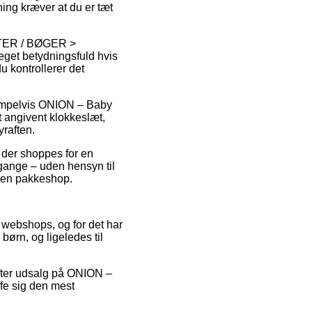
ning kræver at du er tæt
FTER / BØGER >
meget betydningsfuld hvis
u kontrollerer det
ksempelvis ONION – Baby
 angivent klokkeslæt,
yraften.
 der shoppes for en
gange – uden hensyn til
il en pakkeshop.
t webshops, og for det har
 børn, og ligeledes til
efter udsalg på ONION –
fe sig den mest