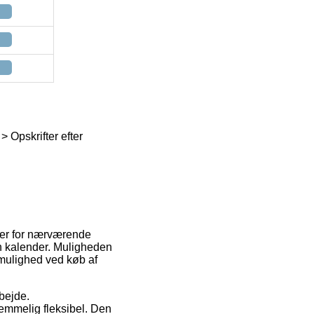
pskrifter efter
e er for nærværende
in kalender. Muligheden
tmulighed ved køb af
rbejde.
emmelig fleksibel. Den