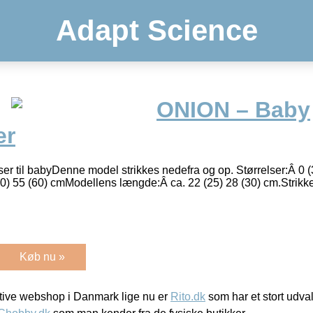
Adapt Science
ONION – Baby
er
er til babyDenne model strikkes nedefra og op. Størrelser:Â 0 (
 (50) 55 (60) cmModellens længde:Â ca. 22 (25) 28 (30) cm.Strik
Køb nu »
ive webshop i Danmark lige nu er
Rito.dk
som har et stort udval