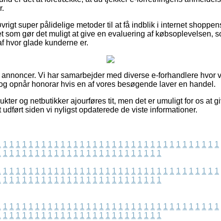
r.
rigt super pålidelige metoder til at få indblik i internet shoppe
tet som gør det muligt at give en evaluering af købsoplevelse
k af hvor glade kunderne er.
af annoncer. Vi har samarbejder med diverse e-forhandlere hvor 
og opnår honorar hvis en af vores besøgende laver en handel.
kter og netbutikker ajourføres tit, men det er umuligt for os at g
t udført siden vi nyligst opdaterede de viste informationer.
1
1
1
1
1
1
1
1
1
1
1
1
1
1
1
1
1
1
1
1
1
1
1
1
1
1
1
1
1
1
1
1
1
1
1
1
1
1
1
1
1
1
1
1
1
1
1
1
1
1
1
1
1
1
1
1
1
1
1
1
1
1
1
1
1
1
1
1
1
1
1
1
1
1
1
1
1
1
1
1
1
1
1
1
1
1
1
1
1
1
1
1
1
1
1
1
1
1
1
1
1
1
1
1
1
1
1
1
1
1
1
1
1
1
1
1
1
1
1
1
1
1
1
1
1
1
1
1
1
1
1
1
1
1
1
1
1
1
1
1
1
1
1
1
1
1
1
1
1
1
1
1
1
1
1
1
1
1
1
1
1
1
1
1
1
1
1
1
1
1
1
1
1
1
1
1
1
1
1
1
1
1
1