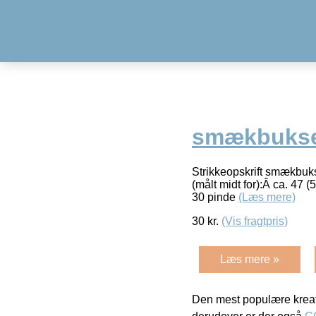
smækbuks
Strikkeopskrift smækbuks
(målt midt for):Â ca. 47
30 pinde
(Læs mere)
30
kr.
(Vis fragtpris)
Læs mere »
Den mest populære kreat