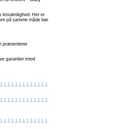
ns troværdighed. Her er
n, som på samme måde bør
vi præsenterer
ive garantier imod
1
1
1
1
1
1
1
1
1
1
1
1
1
1
1
1
1
1
1
1
1
1
1
1
1
1
1
1
1
1
1
1
1
1
1
1
1
1
1