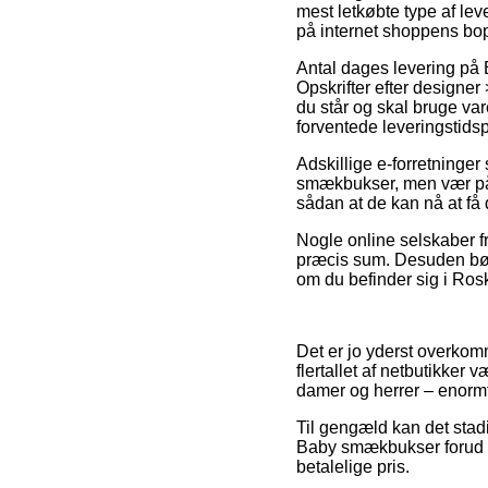
mest letkøbte type af lev
på internet shoppens bo
Antal dages levering 
Opskrifter efter designer
du står og skal bruge var
forventede leveringstid
Adskillige e-forretninge
smækbukser, men vær påpa
sådan at de kan nå at få d
Nogle online selskaber f
præcis sum. Desuden bør
om du befinder sig i Rosk
Det er jo yderst overkomm
flertallet af netbutikker 
damer og herrer – enormt
Til gengæld kan det stad
Baby smækbukser forud fo
betalelige pris.