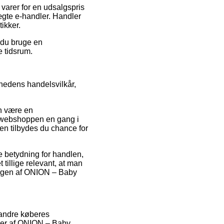
 varer for en udsalgspris
ægte e-handler. Handler
ikker.
e du bruge en
e tidsrum.
hedens handelsvilkår,
an være en
 at webshoppen en gang i
n tilbydes du chance for
e betydning for handlen,
 tillige relevant, at man
lingen af ONION – Baby
 andre køberes
lser af ONION – Baby