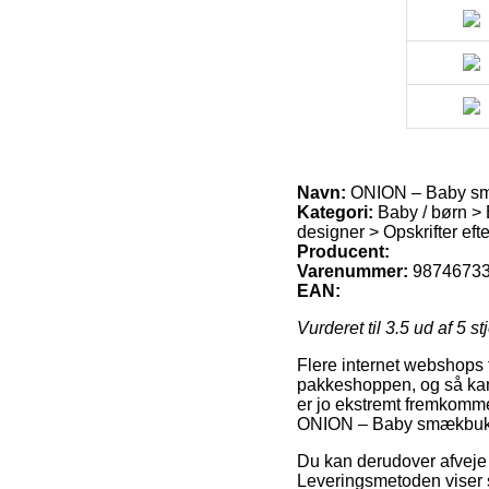
Navn:
ONION – Baby s
Kategori:
Baby / børn >
designer > Opskrifter eft
Producent:
Varenummer:
9874673
EAN:
Vurderet til
3.5
ud af 5 st
Flere internet webshops f
pakkeshoppen, og så kan 
er jo ekstremt fremkomme
ONION – Baby smækbuk
Du kan derudover afveje fo
Leveringsmetoden viser s