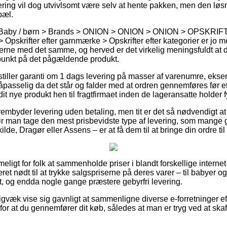
ering vil dog utvivlsomt være selv at hente pakken, men den løs
pæl.
på Baby / børn > Brands > ONION > ONION > ONION > OPSKRI
 > Opskrifter efter garnmærke > Opskrifter efter kategorier er jo 
erne med det samme, og herved er det virkelig meningsfuldt at d
spunkt på det pågældende produkt.
r stiller garanti om 1 dags levering på masser af varenumre, e
sselig da det står og falder med at ordren gennemføres før et
it nye produkt hen til fragtfirmaet inden de lageransatte holder f
rembyder levering uden betaling, men tit er det så nødvendigt at
 man tage den mest prisbevidste type af levering, som mange 
ilde, Dragør eller Assens – er at få dem til at bringe din ordre t
eligt for folk at sammenholde priser i blandt forskellige interne
været nødt til at trykke salgspriserne på deres varer – til babyer og
, og endda nogle gange præstere gebyrfri levering.
igvæk vise sig gavnligt at sammenligne diverse e-forretninger 
r at du gennemfører dit køb, således at man er tryg ved at skaf