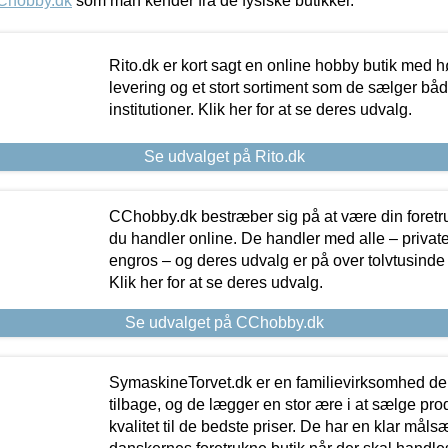
Chobby.dk
som man kender fra de fysiske butikker.
Rito.dk er kort sagt en online hobby butik med h
levering og et stort sortiment som de sælger både
institutioner. Klik her for at se deres udvalg.
Se udvalget på Rito.dk
CChobby.dk bestræber sig på at være din foretr
du handler online. De handler med alle – private,
engros – og deres udvalg er på over tolvtusinde 
Klik her for at se deres udvalg.
Se udvalget på CChobby.dk
SymaskineTorvet.dk er en familievirksomhed der
tilbage, og de lægger en stor ære i at sælge pro
kvalitet til de bedste priser. De har en klar mål