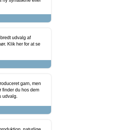
s ny symaskine eller
 bredt udvalg af
r. Klik her for at se
produceret garn, men
or finder du hos dem
es udvalg.
roduktion, naturlige