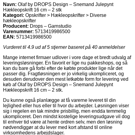
Navn:
Olaf by DROPS Design – Snemand Julepynt
Hækleopskrift 16 cm – 2 stk
Kategori:
Opskrifter > Hækleopskrifter > Diverse
hækleopskrifter
Producent:
Drops – Garnstudio
Varenummer:
5713419986500
EAN:
5713419986500
Vurderet til
4.9
ud af 5 stjerner baseret på
40
anmeldelser
Mange internet firmaer udlover i vore dage et bredt udvalg af
leveringsløsninger. En favorit er lige nu pakkeshops, og så
kan du bare gå forbi efter de købte produkter lige når det
passer dig. Fragtløsningen er jo virkelig ukompliceret, og
desuden derudover den mest letkøbte form for levering ved
køb af Olaf by DROPS Design – Snemand Julepynt
Hækleopskrift 16 cm – 2 stk.
Du kunne også planlægge at få varerne leveret til din
lejlighed eller hus eller til hvor du arbejder. Løsningen viser
sig i regelen en tak mindre prisbillig, men endda temmelig
ukompliceret. Den mindst kostelige leveringsudgave vil dog
til enhver tid være at hente ordren selv, men den løsning
nødvendiggør at du lever med kort afstand til online
virksomhedens arbejdslager.