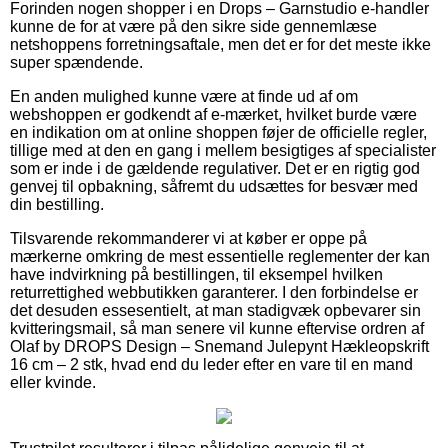
Forinden nogen shopper i en Drops – Garnstudio e-handler
kunne de for at være på den sikre side gennemlæse
netshoppens forretningsaftale, men det er for det meste ikke
super spændende.
En anden mulighed kunne være at finde ud af om
webshoppen er godkendt af e-mærket, hvilket burde være
en indikation om at online shoppen føjer de officielle regler,
tillige med at den en gang i mellem besigtiges af specialister
som er inde i de gældende regulativer. Det er en rigtig god
genvej til opbakning, såfremt du udsættes for besvær med
din bestilling.
Tilsvarende rekommanderer vi at køber er oppe på
mærkerne omkring de mest essentielle reglementer der kan
have indvirkning på bestillingen, til eksempel hvilken
returrettighed webbutikken garanterer. I den forbindelse er
det desuden essesentielt, at man stadigvæk opbevarer sin
kvitteringsmail, så man senere vil kunne eftervise ordren af
Olaf by DROPS Design – Snemand Julepynt Hækleopskrift
16 cm – 2 stk, hvad end du leder efter en vare til en mand
eller kvinde.