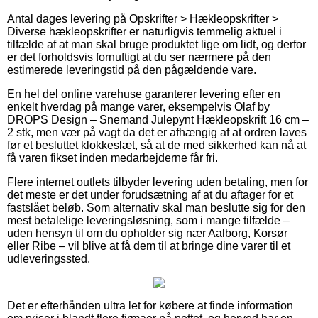
Antal dages levering på Opskrifter > Hækleopskrifter >
Diverse hækleopskrifter er naturligvis temmelig aktuel i
tilfælde af at man skal bruge produktet lige om lidt, og derfor
er det forholdsvis fornuftigt at du ser nærmere på den
estimerede leveringstid på den pågældende vare.
En hel del online varehuse garanterer levering efter en
enkelt hverdag på mange varer, eksempelvis Olaf by
DROPS Design – Snemand Julepynt Hækleopskrift 16 cm –
2 stk, men vær på vagt da det er afhængig af at ordren laves
før et besluttet klokkeslæt, så at de med sikkerhed kan nå at
få varen fikset inden medarbejderne får fri.
Flere internet outlets tilbyder levering uden betaling, men for
det meste er det under forudsætning af at du aftager for et
fastslået beløb. Som alternativ skal man beslutte sig for den
mest betalelige leveringsløsning, som i mange tilfælde –
uden hensyn til om du opholder sig nær Aalborg, Korsør
eller Ribe – vil blive at få dem til at bringe dine varer til et
udleveringssted.
Det er efterhånden ultra let for købere at finde information