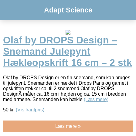
Adapt Science
Olaf by DROPS Design –
Snemand Julepynt
Hækleopskrift 16 cm – 2 stk
Olaf by DROPS Design er en fin snemand, som kan bruges
til julepynt. Snemanden er hæklet i Drops Paris og garnet i
opskriften rækker ca. til 2 snemænd.Olaf by DROPS
DesignÂ måler ca. 16 cm i højden og ca. 15 cm i bredden
med armene. Snemanden kan hækle
(Læs mere)
50
kr.
(Vis fragtpris)
Læs mere »