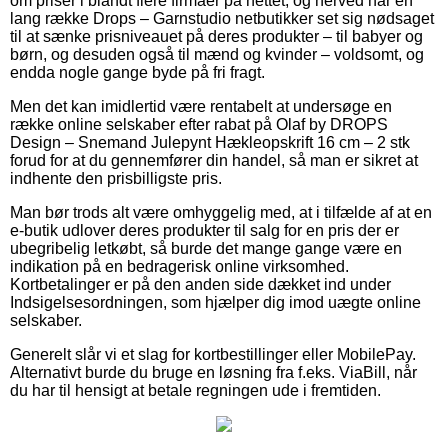
om priser i blandt flere firmaer på nettet, og herved har en
lang række Drops – Garnstudio netbutikker set sig nødsaget
til at sænke prisniveauet på deres produkter – til babyer og
børn, og desuden også til mænd og kvinder – voldsomt, og
endda nogle gange byde på fri fragt.
Men det kan imidlertid være rentabelt at undersøge en
række online selskaber efter rabat på Olaf by DROPS
Design – Snemand Julepynt Hækleopskrift 16 cm – 2 stk
forud for at du gennemfører din handel, så man er sikret at
indhente den prisbilligste pris.
Man bør trods alt være omhyggelig med, at i tilfælde af at en
e-butik udlover deres produkter til salg for en pris der er
ubegribelig letkøbt, så burde det mange gange være en
indikation på en bedragerisk online virksomhed.
Kortbetalinger er på den anden side dækket ind under
Indsigelsesordningen, som hjælper dig imod uægte online
selskaber.
Generelt slår vi et slag for kortbestillinger eller MobilePay.
Alternativt burde du bruge en løsning fra f.eks. ViaBill, når
du har til hensigt at betale regningen ude i fremtiden.