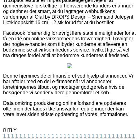
Trustpilot resulterer i tilpas pålidelige genveje til at
gennemstøve forskellige forhenværende kunders erfaringer
og derfor er det smart, at du iagttager webbutikkens
vurderinger af Olaf by DROPS Design – Snemand Julepynt
Hækleopskrift 16 cm – 2 stk forud for at du bestiller.
Facebook forærer dig for øvrigt flere stabile muligheder for at
få en idé om online virksomhedens troværdighed. I øvrigt er
der nogle e-handler som tilbyder kunderne at aflevere en
bedømmelse af virksomhedens service, hvilket lige så vel
må drages fordel af til at bedømme kundernes tilfredshed.
Denne hjemmeside er finansieret ved hjælp af annoncer. Vi
har aftaler med en del e-firmaer når vi annoncerer
forretningernes tilbud, og modtager godtgørelse hvis de
besøgende vi sender videre gennemfører et køb.
Data omkring produkter og online forhandlere opdateres
ofte, men der tages ikke ansvar for reguleringer der kan
være lavet siden sidste opdatering af vores informationer.
BITLY:
1
1
1
1
1
1
1
1
1
1
1
1
1
1
1
1
1
1
1
1
1
1
1
1
1
1
1
1
1
1
1
1
1