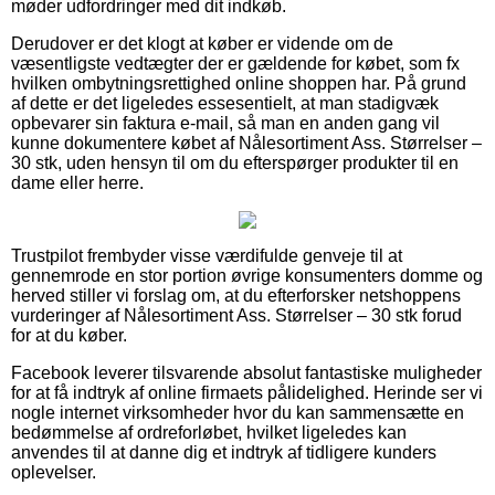
møder udfordringer med dit indkøb.
Derudover er det klogt at køber er vidende om de
væsentligste vedtægter der er gældende for købet, som fx
hvilken ombytningsrettighed online shoppen har. På grund
af dette er det ligeledes essesentielt, at man stadigvæk
opbevarer sin faktura e-mail, så man en anden gang vil
kunne dokumentere købet af Nålesortiment Ass. Størrelser –
30 stk, uden hensyn til om du efterspørger produkter til en
dame eller herre.
Trustpilot frembyder visse værdifulde genveje til at
gennemrode en stor portion øvrige konsumenters domme og
herved stiller vi forslag om, at du efterforsker netshoppens
vurderinger af Nålesortiment Ass. Størrelser – 30 stk forud
for at du køber.
Facebook leverer tilsvarende absolut fantastiske muligheder
for at få indtryk af online firmaets pålidelighed. Herinde ser vi
nogle internet virksomheder hvor du kan sammensætte en
bedømmelse af ordreforløbet, hvilket ligeledes kan
anvendes til at danne dig et indtryk af tidligere kunders
oplevelser.