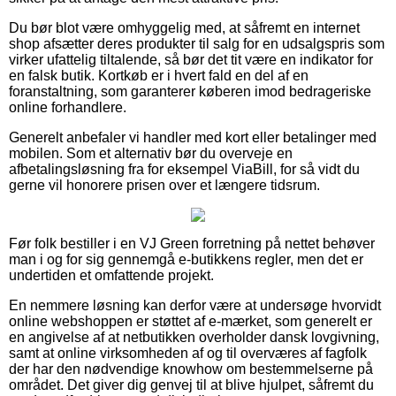
Du bør blot være omhyggelig med, at såfremt en internet
shop afsætter deres produkter til salg for en udsalgspris som
virker ufattelig tiltalende, så bør det tit være en indikator for
en falsk butik. Kortkøb er i hvert fald en del af en
foranstaltning, som garanterer køberen imod bedrageriske
online forhandlere.
Generelt anbefaler vi handler med kort eller betalinger med
mobilen. Som et alternativ bør du overveje en
afbetalingsløsning fra for eksempel ViaBill, for så vidt du
gerne vil honorere prisen over et længere tidsrum.
Før folk bestiller i en VJ Green forretning på nettet behøver
man i og for sig gennemgå e-butikkens regler, men det er
undertiden et omfattende projekt.
En nemmere løsning kan derfor være at undersøge hvorvidt
online webshoppen er støttet af e-mærket, som generelt er
en angivelse af at netbutikken overholder dansk lovgivning,
samt at online virksomheden af og til overværes af fagfolk
der har den nødvendige knowhow om bestemmelserne på
området. Det giver dig genvej til at blive hjulpet, såfremt du