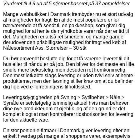
Vurderet til
4.9
ud af 5 stjerner baseret på
37
anmeldelser
Mange webbutikker i Danmark frembyder nu et stort udvalg
af muligheder for fragt. En af de mest populære er for
nærværende at få sendt til en pakkeshop, som giver dig
mulighed for at hente de nyindkøbte varer når der er tid til
det. Muligheden er altså ret smertefri, og mange gange
derudover den prisbilligste mulighed for fragt ved køb af
Nålesortiment Ass. Størrelser – 30 stk.
Du bør omvendt beslutte dig for at få varerne leveret til dit
hus eller til når du er på job. Den bliver for det meste en lille
smule mere bekostelig, men desuden ret fremkommelig.
Den mest letkøbte slags levering er uden tvivl selv at hente
produkterne, men den løsning stiller krav om at du befinder
dig lige ved e-forretningens tilholdssted.
Leveringsdygtigheden på Syning > Sytilbehør > Nåle >
Synåle er selvfølgelig temmelig aktuel hvis man behøver
dine nye produkter om et øjeblik, og af den grund er det
komplet klogt at man kontrollerer tidshorisonten for levering
for den aktuelle vare.
En stor portion e-firmaer i Danmark giver levering efter en
enkelt hverdag på mange af shoppens varer, eksempelvis