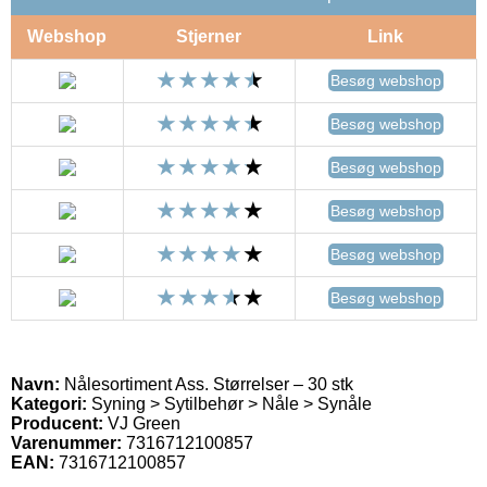
Webshop
Stjerner
Link
Besøg webshop
Besøg webshop
Besøg webshop
Besøg webshop
Besøg webshop
Besøg webshop
Navn:
Nålesortiment Ass. Størrelser – 30 stk
Kategori:
Syning > Sytilbehør > Nåle > Synåle
Producent:
VJ Green
Varenummer:
7316712100857
EAN:
7316712100857