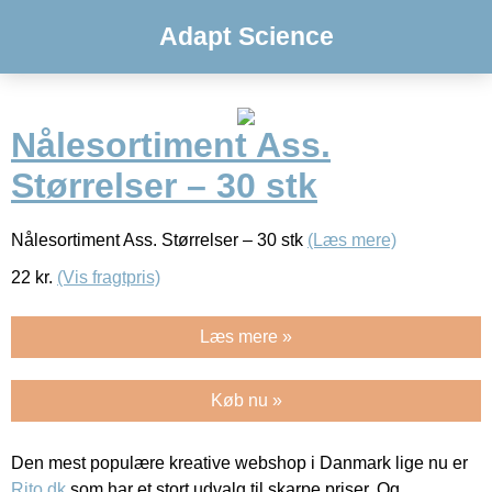
Adapt Science
Nålesortiment Ass.
Størrelser – 30 stk
Nålesortiment Ass. Størrelser – 30 stk
(Læs mere)
22
kr.
(Vis fragtpris)
Læs mere »
Køb nu »
Den mest populære kreative webshop i Danmark lige nu er
Rito.dk
som har et stort udvalg til skarpe priser. Og