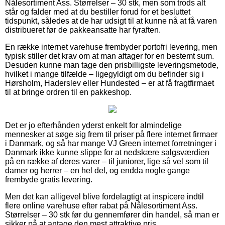
Nålesortiment Ass. Størrelser – 30 stk, men som trods alt
står og falder med at du bestiller forud for et besluttet
tidspunkt, således at de har udsigt til at kunne nå at få varen
distribueret før de pakkeansatte har fyraften.
En række internet varehuse frembyder portofri levering, men
typisk stiller det krav om at man aftager for en bestemt sum.
Desuden kunne man tage den prisbilligste leveringsmetode,
hvilket i mange tilfælde – ligegyldigt om du befinder sig i
Hørsholm, Haderslev eller Hundested – er at få fragtfirmaet
til at bringe ordren til en pakkeshop.
Det er jo efterhånden yderst enkelt for almindelige
mennesker at søge sig frem til priser på flere internet firmaer
i Danmark, og så har mange VJ Green internet forretninger i
Danmark ikke kunne slippe for at nedskære salgsværdien
på en række af deres varer – til juniorer, lige så vel som til
damer og herrer – en hel del, og endda nogle gange
frembyde gratis levering.
Men det kan alligevel blive fordelagtigt at inspicere indtil
flere online varehuse efter rabat på Nålesortiment Ass.
Størrelser – 30 stk før du gennemfører din handel, så man er
sikker på at antage den mest attraktive pris.