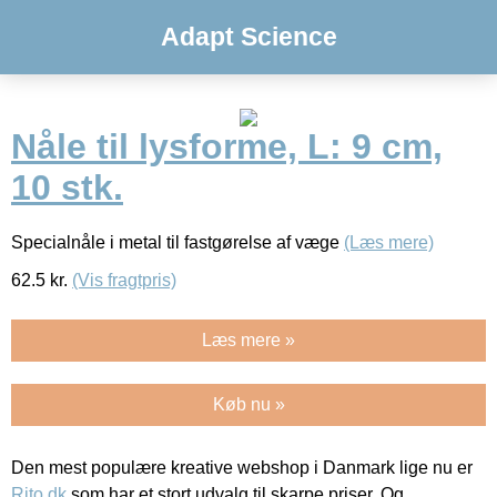
Adapt Science
Nåle til lysforme, L: 9 cm,
10 stk.
Specialnåle i metal til fastgørelse af væge
(Læs mere)
62.5
kr.
(Vis fragtpris)
Læs mere »
Køb nu »
Den mest populære kreative webshop i Danmark lige nu er
Rito.dk
som har et stort udvalg til skarpe priser. Og