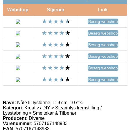
Webshop
Stjerner
Link
Besøg webshop
Besøg webshop
Besøg webshop
Besøg webshop
Besøg webshop
Besøg webshop
Navn:
Nåle til lysforme, L: 9 cm, 10 stk.
Kategori:
Kreativ / DIY > Stearinlys fremstilling /
Lysstøbning > Smeltekar & Tilbehør
Producent:
Diverse
Varenummer:
5707167148983
EAN:
5707167148983