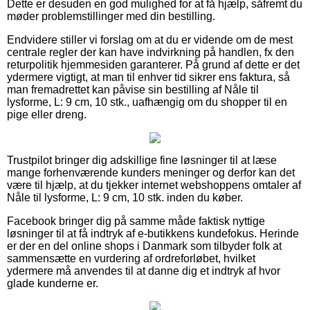
Dette er desuden en god mulighed for at få hjælp, såfremt du
møder problemstillinger med din bestilling.
Endvidere stiller vi forslag om at du er vidende om de mest
centrale regler der kan have indvirkning på handlen, fx den
returpolitik hjemmesiden garanterer. På grund af dette er det
ydermere vigtigt, at man til enhver tid sikrer ens faktura, så
man fremadrettet kan påvise sin bestilling af Nåle til
lysforme, L: 9 cm, 10 stk., uafhængig om du shopper til en
pige eller dreng.
Trustpilot bringer dig adskillige fine løsninger til at læse
mange forhenværende kunders meninger og derfor kan det
være til hjælp, at du tjekker internet webshoppens omtaler af
Nåle til lysforme, L: 9 cm, 10 stk. inden du køber.
Facebook bringer dig på samme måde faktisk nyttige
løsninger til at få indtryk af e-butikkens kundefokus. Herinde
er der en del online shops i Danmark som tilbyder folk at
sammensætte en vurdering af ordreforløbet, hvilket
ydermere må anvendes til at danne dig et indtryk af hvor
glade kunderne er.