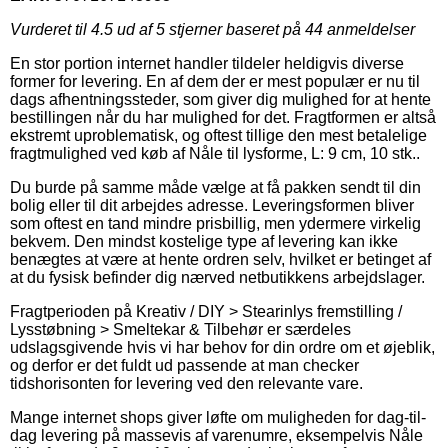
Vurderet til
4.5
ud af 5 stjerner baseret på
44
anmeldelser
En stor portion internet handler tildeler heldigvis diverse
former for levering. En af dem der er mest populær er nu til
dags afhentningssteder, som giver dig mulighed for at hente
bestillingen når du har mulighed for det. Fragtformen er altså
ekstremt uproblematisk, og oftest tillige den mest betalelige
fragtmulighed ved køb af Nåle til lysforme, L: 9 cm, 10 stk..
Du burde på samme måde vælge at få pakken sendt til din
bolig eller til dit arbejdes adresse. Leveringsformen bliver
som oftest en tand mindre prisbillig, men ydermere virkelig
bekvem. Den mindst kostelige type af levering kan ikke
benægtes at være at hente ordren selv, hvilket er betinget af
at du fysisk befinder dig nærved netbutikkens arbejdslager.
Fragtperioden på Kreativ / DIY > Stearinlys fremstilling /
Lysstøbning > Smeltekar & Tilbehør er særdeles
udslagsgivende hvis vi har behov for din ordre om et øjeblik,
og derfor er det fuldt ud passende at man checker
tidshorisonten for levering ved den relevante vare.
Mange internet shops giver løfte om muligheden for dag-til-
dag levering på massevis af varenumre, eksempelvis Nåle