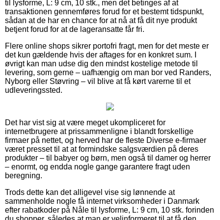
til lysforme, L: 9 cm, 10 stk., men det betinges af at
transaktionen gennemføres forud for et bestemt tidspunkt,
sådan at de har en chance for at nå at få dit nye produkt
betjent forud for at de lageransatte får fri.
Flere online shops sikrer portofri fragt, men for det meste er
det kun gældende hvis der aftages for en konkret sum. I
øvrigt kan man udse dig den mindst kostelige metode til
levering, som gerne – uafhængig om man bor ved Randers,
Nyborg eller Støvring – vil blive at få kørt varerne til et
udleveringssted.
Det har vist sig at være meget ukompliceret for
internetbrugere at prissammenligne i blandt forskellige
firmaer på nettet, og herved har de fleste Diverse e-firmaer
været presset til at at formindske salgsværdien på deres
produkter – til babyer og børn, men også til damer og herrer
– enormt, og endda nogle gange garantere fragt uden
beregning.
Trods dette kan det alligevel vise sig lønnende at
sammenholde nogle få internet virksomheder i Danmark
efter rabatkoder på Nåle til lysforme, L: 9 cm, 10 stk. forinden
du shopper, således at man er velinformeret til at få den