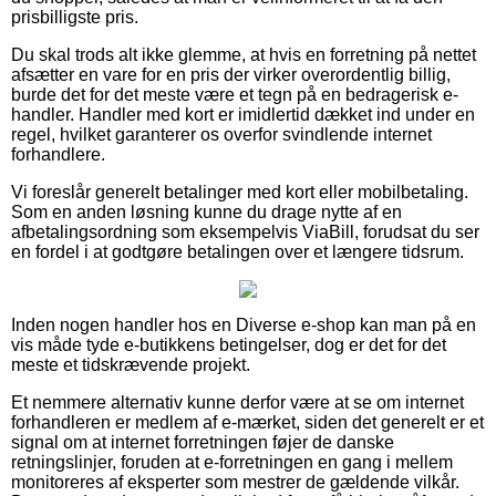
prisbilligste pris.
Du skal trods alt ikke glemme, at hvis en forretning på nettet
afsætter en vare for en pris der virker overordentlig billig,
burde det for det meste være et tegn på en bedragerisk e-
handler. Handler med kort er imidlertid dækket ind under en
regel, hvilket garanterer os overfor svindlende internet
forhandlere.
Vi foreslår generelt betalinger med kort eller mobilbetaling.
Som en anden løsning kunne du drage nytte af en
afbetalingsordning som eksempelvis ViaBill, forudsat du ser
en fordel i at godtgøre betalingen over et længere tidsrum.
Inden nogen handler hos en Diverse e-shop kan man på en
vis måde tyde e-butikkens betingelser, dog er det for det
meste et tidskrævende projekt.
Et nemmere alternativ kunne derfor være at se om internet
forhandleren er medlem af e-mærket, siden det generelt er et
signal om at internet forretningen føjer de danske
retningslinjer, foruden at e-forretningen en gang i mellem
monitoreres af eksperter som mestrer de gældende vilkår.