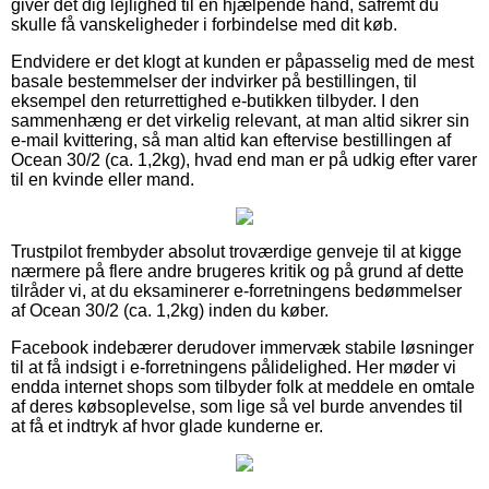
giver det dig lejlighed til en hjælpende hånd, såfremt du
skulle få vanskeligheder i forbindelse med dit køb.
Endvidere er det klogt at kunden er påpasselig med de mest
basale bestemmelser der indvirker på bestillingen, til
eksempel den returrettighed e-butikken tilbyder. I den
sammenhæng er det virkelig relevant, at man altid sikrer sin
e-mail kvittering, så man altid kan eftervise bestillingen af
Ocean 30/2 (ca. 1,2kg), hvad end man er på udkig efter varer
til en kvinde eller mand.
Trustpilot frembyder absolut troværdige genveje til at kigge
nærmere på flere andre brugeres kritik og på grund af dette
tilråder vi, at du eksaminerer e-forretningens bedømmelser
af Ocean 30/2 (ca. 1,2kg) inden du køber.
Facebook indebærer derudover immervæk stabile løsninger
til at få indsigt i e-forretningens pålidelighed. Her møder vi
endda internet shops som tilbyder folk at meddele en omtale
af deres købsoplevelse, som lige så vel burde anvendes til
at få et indtryk af hvor glade kunderne er.