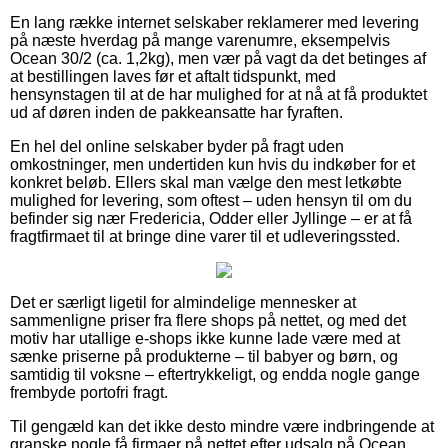
En lang række internet selskaber reklamerer med levering
på næste hverdag på mange varenumre, eksempelvis
Ocean 30/2 (ca. 1,2kg), men vær på vagt da det betinges af
at bestillingen laves før et aftalt tidspunkt, med
hensynstagen til at de har mulighed for at nå at få produktet
ud af døren inden de pakkeansatte har fyraften.
En hel del online selskaber byder på fragt uden
omkostninger, men undertiden kun hvis du indkøber for et
konkret beløb. Ellers skal man vælge den mest letkøbte
mulighed for levering, som oftest – uden hensyn til om du
befinder sig nær Fredericia, Odder eller Jyllinge – er at få
fragtfirmaet til at bringe dine varer til et udleveringssted.
Det er særligt ligetil for almindelige mennesker at
sammenligne priser fra flere shops på nettet, og med det
motiv har utallige e-shops ikke kunne lade være med at
sænke priserne på produkterne – til babyer og børn, og
samtidig til voksne – eftertrykkeligt, og endda nogle gange
frembyde portofri fragt.
Til gengæld kan det ikke desto mindre være indbringende at
granske nogle få firmaer på nettet efter udsalg på Ocean