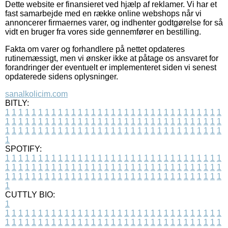
Dette website er finansieret ved hjælp af reklamer. Vi har et
fast samarbejde med en række online webshops når vi
annoncerer firmaernes varer, og indhenter godtgørelse for så
vidt en bruger fra vores side gennemfører en bestilling.
Fakta om varer og forhandlere på nettet opdateres
rutinemæssigt, men vi ønsker ikke at påtage os ansvaret for
forandringer der eventuelt er implementeret siden vi senest
opdaterede sidens oplysninger.
sanalkolicim.com
BITLY:
1
1
1
1
1
1
1
1
1
1
1
1
1
1
1
1
1
1
1
1
1
1
1
1
1
1
1
1
1
1
1
1
1
1
1
1
1
1
1
1
1
1
1
1
1
1
1
1
1
1
1
1
1
1
1
1
1
1
1
1
1
1
1
1
1
1
1
1
1
1
1
1
1
1
1
1
1
1
1
1
1
1
1
1
1
1
1
1
1
1
1
1
1
1
1
1
1
1
1
1
SPOTIFY:
1
1
1
1
1
1
1
1
1
1
1
1
1
1
1
1
1
1
1
1
1
1
1
1
1
1
1
1
1
1
1
1
1
1
1
1
1
1
1
1
1
1
1
1
1
1
1
1
1
1
1
1
1
1
1
1
1
1
1
1
1
1
1
1
1
1
1
1
1
1
1
1
1
1
1
1
1
1
1
1
1
1
1
1
1
1
1
1
1
1
1
1
1
1
1
1
1
1
1
1
CUTTLY BIO:
1
1
1
1
1
1
1
1
1
1
1
1
1
1
1
1
1
1
1
1
1
1
1
1
1
1
1
1
1
1
1
1
1
1
1
1
1
1
1
1
1
1
1
1
1
1
1
1
1
1
1
1
1
1
1
1
1
1
1
1
1
1
1
1
1
1
1