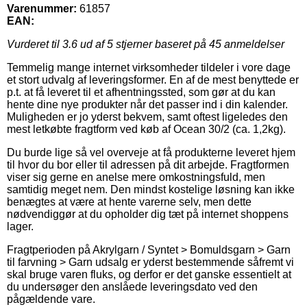
Varenummer:
61857
EAN:
Vurderet til
3.6
ud af 5 stjerner baseret på
45
anmeldelser
Temmelig mange internet virksomheder tildeler i vore dage
et stort udvalg af leveringsformer. En af de mest benyttede er
p.t. at få leveret til et afhentningssted, som gør at du kan
hente dine nye produkter når det passer ind i din kalender.
Muligheden er jo yderst bekvem, samt oftest ligeledes den
mest letkøbte fragtform ved køb af Ocean 30/2 (ca. 1,2kg).
Du burde lige så vel overveje at få produkterne leveret hjem
til hvor du bor eller til adressen på dit arbejde. Fragtformen
viser sig gerne en anelse mere omkostningsfuld, men
samtidig meget nem. Den mindst kostelige løsning kan ikke
benægtes at være at hente varerne selv, men dette
nødvendiggør at du opholder dig tæt på internet shoppens
lager.
Fragtperioden på Akrylgarn / Syntet > Bomuldsgarn > Garn
til farvning > Garn udsalg er yderst bestemmende såfremt vi
skal bruge varen fluks, og derfor er det ganske essentielt at
du undersøger den anslåede leveringsdato ved den
pågældende vare.