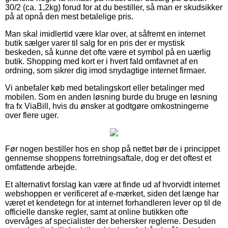
30/2 (ca. 1,2kg) forud for at du bestiller, så man er skudsikker
på at opnå den mest betalelige pris.
Man skal imidlertid være klar over, at såfremt en internet
butik sælger varer til salg for en pris der er mystisk
beskeden, så kunne det ofte være et symbol på en uærlig
butik. Shopping med kort er i hvert fald omfavnet af en
ordning, som sikrer dig imod snydagtige internet firmaer.
Vi anbefaler køb med betalingskort eller betalinger med
mobilen. Som en anden løsning burde du bruge en løsning
fra fx ViaBill, hvis du ønsker at godtgøre omkostningerne
over flere uger.
Før nogen bestiller hos en shop på nettet bør de i princippet
gennemse shoppens forretningsaftale, dog er det oftest et
omfattende arbejde.
Et alternativt forslag kan være at finde ud af hvorvidt internet
webshoppen er verificeret af e-mærket, siden det længe har
været et kendetegn for at internet forhandleren lever op til de
officielle danske regler, samt at online butikken ofte
overvåges af specialister der behersker reglerne. Desuden