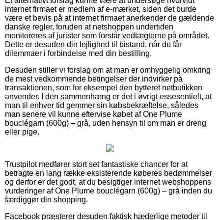
Et alternativt forslag kunne være at undersøge hvorvidt
internet firmaet er medlem af e-mærket, siden det burde
være et bevis på at internet firmaet anerkender de gældende
danske regler, foruden at netshoppen undertiden
monitoreres af jurister som forstår vedtægterne på området.
Dette er desuden din lejlighed til bistand, når du får
dilemmaer i forbindelse med din bestilling.
Desuden stiller vi forslag om at man er omhyggelig omkring
de mest vedkommende betingelser der indvirker på
transaktionen, som for eksempel den bytteret netbutikken
anvender. I den sammenhæng er det i øvrigt essesentielt, at
man til enhver tid gemmer sin købsbekræftelse, således
man senere vil kunne eftervise købet af One Plume
bouclégarn (600g) – grå, uden hensyn til om man er dreng
eller pige.
Trustpilot medfører stort set fantastiske chancer for at
betragte en lang række eksisterende køberes bedømmelser
og derfor er det godt, at du besigtiger internet webshoppens
vurderinger af One Plume bouclégarn (600g) – grå inden du
færdiggør din shopping.
Facebook præsterer desuden faktisk hæderlige metoder til