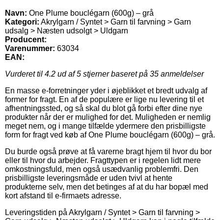
Navn:
One Plume bouclégarn (600g) – grå
Kategori:
Akrylgarn / Syntet > Garn til farvning > Garn
udsalg > Næsten udsolgt > Uldgarn
Producent:
Varenummer:
63034
EAN:
Vurderet til
4.2
ud af 5 stjerner baseret på
35
anmeldelser
En masse e-forretninger yder i øjeblikket et bredt udvalg af
former for fragt. En af de populære er lige nu levering til et
afhentningssted, og så skal du blot gå forbi efter dine nye
produkter når der er mulighed for det. Muligheden er nemlig
meget nem, og i mange tilfælde ydermere den prisbilligste
form for fragt ved køb af One Plume bouclégarn (600g) – grå.
Du burde også prøve at få varerne bragt hjem til hvor du bor
eller til hvor du arbejder. Fragttypen er i regelen lidt mere
omkostningsfuld, men også usædvanlig problemfri. Den
prisbilligste leveringsmåde er uden tvivl at hente
produkterne selv, men det betinges af at du har bopæl med
kort afstand til e-firmaets adresse.
Leveringstiden på Akrylgarn / Syntet > Garn til farvning >