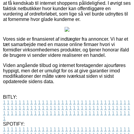
at få kendskab til internet shoppens pålidelighed. I øvrigt ses
faktisk netbutikker hvor kunder kan offentliggøre en
vurdering af ordreforløbet, som lige så vel burde udnyttes til
at fornemme hvor glade kunderne er.
Vores side er finansieret af indtægter fra annoncer. Vi har et
tæt samarbejde med en masse online firmaer hvori vi
formidler virksomhedernes produkter, og tjener honorar ifald
de brugere vi sender videre realiserer en handel.
Viden angående tilbud og internet foretagender ajourføres
hyppigt, men det er umuligt for os at give garantier imod
modifikationer der måtte være iværksat siden vi sidst
opdaterede sidens data.
BITLY:
1
1
1
1
1
1
1
1
1
1
1
1
1
1
1
1
1
1
1
1
1
1
1
1
1
1
1
1
1
1
1
1
1
1
1
1
1
1
1
1
1
1
1
1
1
1
1
1
1
1
1
1
1
1
1
1
1
1
1
1
1
1
1
1
1
1
1
1
1
1
1
1
1
1
1
1
1
1
1
1
1
1
1
1
1
1
1
1
1
1
1
1
1
1
1
1
1
1
1
1
SPOTIFY:
1
1
1
1
1
1
1
1
1
1
1
1
1
1
1
1
1
1
1
1
1
1
1
1
1
1
1
1
1
1
1
1
1