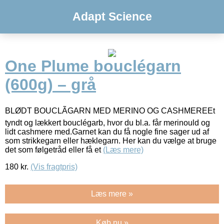
Adapt Science
One Plume bouclégarn
(600g) – grå
BLØDT BOUCLÃGARN MED MERINO OG CASHMEREEt
tyndt og lækkert bouclégarb, hvor du bl.a. får merinould og
lidt cashmere med.Garnet kan du få nogle fine sager ud af
som strikkegarn eller hæklegarn. Her kan du vælge at bruge
det som følgetråd eller få et
(Læs mere)
180
kr.
(Vis fragtpris)
Læs mere »
Køb nu »