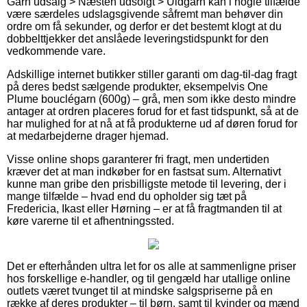
Garn udsalg > Næsten udsolgt > Uldgarn kan i nogle tilfælde
være særdeles udslagsgivende såfremt man behøver din
ordre om få sekunder, og derfor er det bestemt klogt at du
dobbelttjekker det anslåede leveringstidspunkt for den
vedkommende vare.
Adskillige internet butikker stiller garanti om dag-til-dag fragt
på deres bedst sælgende produkter, eksempelvis One
Plume bouclégarn (600g) – grå, men som ikke desto mindre
antager at ordren placeres forud for et fast tidspunkt, så at de
har mulighed for at nå at få produkterne ud af døren forud for
at medarbejderne drager hjemad.
Visse online shops garanterer fri fragt, men undertiden
kræver det at man indkøber for en fastsat sum. Alternativt
kunne man gribe den prisbilligste metode til levering, der i
mange tilfælde – hvad end du opholder sig tæt på
Fredericia, Ikast eller Hørning – er at få fragtmanden til at
køre varerne til et afhentningssted.
Det er efterhånden ultra let for os alle at sammenligne priser
hos forskellige e-handler, og til gengæld har utallige online
outlets været tvunget til at mindske salgspriserne på en
række af deres produkter – til børn, samt til kvinder og mænd