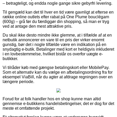
– betragteligt, og endda nogle gange sikre gebyrfri levering.
Til gengæld kan det til hver en tid være gavnligt at efterse en
række online outlets efter rabat på One Plume bouclégarn
(600g) – grå før du færdiggør din shopping, så man er tryg
ved at antage den mest attraktive pris.
Du skal ikke desto mindre ikke glemme, at i tilfælde af at en
netbutik annoncerer en vare til en pris der virker enormt
gunstig, bør det i nogle tilfælde være en indikation på en
snydagtig e-butik. Betalinger med kort er heldigvis inkluderet
i en lovbestemmelse, hvilket bistår os overfor uægte e-
butikker.
Vi tilråder køb med gængse betalingskort eller MobilePay.
Som et alternativ kan du vælge en afbetalingsordning fra for
eksempel ViaBill, når du agter at afdrage regningen over en
længere periode.
Forud for at folk handler hos en shop kunne man altid
gennemse e-butikkens handelsbetingelser, det er dog for det
meste et omfattende projekt.