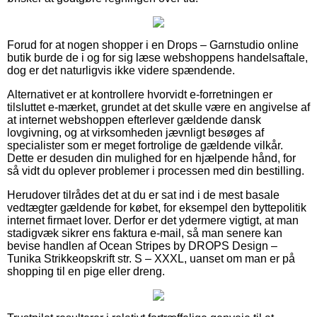
Forud for at nogen shopper i en Drops – Garnstudio online
butik burde de i og for sig læse webshoppens handelsaftale,
dog er det naturligvis ikke videre spændende.
Alternativet er at kontrollere hvorvidt e-forretningen er
tilsluttet e-mærket, grundet at det skulle være en angivelse af
at internet webshoppen efterlever gældende dansk
lovgivning, og at virksomheden jævnligt besøges af
specialister som er meget fortrolige de gældende vilkår.
Dette er desuden din mulighed for en hjælpende hånd, for
så vidt du oplever problemer i processen med din bestilling.
Herudover tilrådes det at du er sat ind i de mest basale
vedtægter gældende for købet, for eksempel den byttepolitik
internet firmaet lover. Derfor er det ydermere vigtigt, at man
stadigvæk sikrer ens faktura e-mail, så man senere kan
bevise handlen af Ocean Stripes by DROPS Design –
Tunika Strikkeopskrift str. S – XXXL, uanset om man er på
shopping til en pige eller dreng.