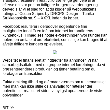
Trustpilot resulterer i relativt fortræffelige genveje til at
efterse en stor portion tidligere brugeres vurderinger og
derved slår vi et slag for, at du kigger på webbutikkens
ratings af Ocean Stripes by DROPS Design – Tunika
Strikkeopskrift str. S – XXXL inden du køber.
Facebook resulterer i derudover nogenlunde fine
muligheder for at få en idé om internet forhandlerens
kundefokus. Tilmed ses nogle e-forretninger hvor kunder kan
notere en omtale af ordreforløbet, som tillige kan bruges til at
afveje tidligere kunders oplevelser.
Websitet er finansieret af indtægter fra annoncer. Vi har
samarbejdsaftaler med en gruppe internet forretninger da vi
præsenterer deres produkter, og tjener betaling om du
foretager en transaktion.
Fakta omkring tilbud og e-firmaer værnes om rutinemæssigt,
men man kan ikke stille os ansvarlig for rettelser der
potentielt er realiseret siden vi nyligst opdaterede de viste
oplysninger.
BITLY: