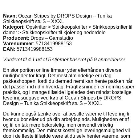
Navn:
Ocean Stripes by DROPS Design – Tunika
Strikkeopskrift str. S – XXXL
Kategori:
Opskrifter > Strikkeopskrifter > Strikkeopskrifter til
damer > Strikkeopskrifter til kjoler og nederdele
Producent:
Drops – Garnstudio
Varenummer:
5713419988153
EAN:
5713419988153
Vurderet til
4.1
ud af 5 stjerner baseret på
9
anmeldelser
En stor portion online firmaer yder efterhånden diverse
muligheder for fragt. Det mest almindelige er i dag
pakkeshoppen, fordi du dermed nemt kan hente pakken når
det passer ind i din hverdag. Fragtløsningen er nemlig super
praktisk, og i mange tilfælde ligeledes den mindst kostelige
leveringsudgave ved køb af Ocean Stripes by DROPS
Design – Tunika Strikkeopskrift str. S – XXXL.
Du kunne også tænke over at bestille varerne til levering til
hvor du bor eller ud på din arbejdsplads. Muligheden er af
og til en tak mere bekostelig, men omvendt virkelig
fremkommelig. Den mindst kostelige leveringsmulighed vil
dog i de fleste tilfælde være at du selv henter varerne, som