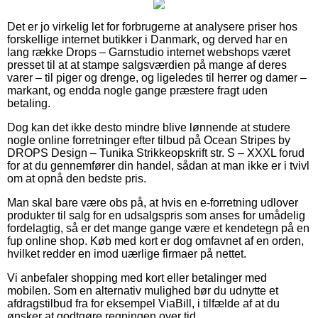
Det er jo virkelig let for forbrugerne at analysere priser hos
forskellige internet butikker i Danmark, og derved har en
lang række Drops – Garnstudio internet webshops været
presset til at at stampe salgsværdien på mange af deres
varer – til piger og drenge, og ligeledes til herrer og damer –
markant, og endda nogle gange præstere fragt uden
betaling.
Dog kan det ikke desto mindre blive lønnende at studere
nogle online forretninger efter tilbud på Ocean Stripes by
DROPS Design – Tunika Strikkeopskrift str. S – XXXL forud
for at du gennemfører din handel, sådan at man ikke er i tvivl
om at opnå den bedste pris.
Man skal bare være obs på, at hvis en e-forretning udlover
produkter til salg for en udsalgspris som anses for umådelig
fordelagtig, så er det mange gange være et kendetegn på en
fup online shop. Køb med kort er dog omfavnet af en orden,
hvilket redder en imod uærlige firmaer på nettet.
Vi anbefaler shopping med kort eller betalinger med
mobilen. Som en alternativ mulighed bør du udnytte et
afdragstilbud fra for eksempel ViaBill, i tilfælde af at du
ønsker at godtgøre regningen over tid.