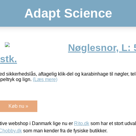
Adapt Science
Nøglesnor, L: 
stk.
d sikkerhedslås, aftagelig klik-del og karabinhage til nøgler, t
peltryk og lign.
(Læs mere)
Køb nu »
ive webshop i Danmark lige nu er
Rito.dk
som har et stort udval
Chobby.dk
som man kender fra de fysiske butikker.