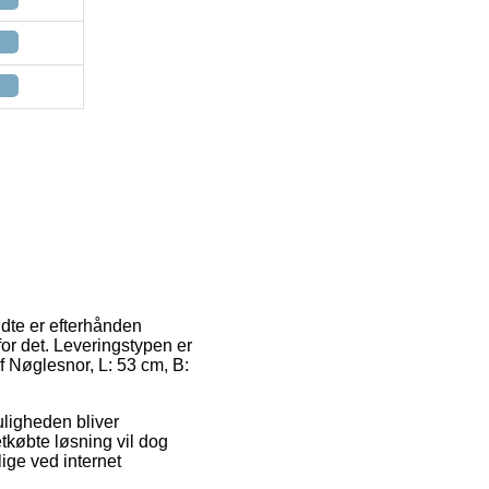
ndte er efterhånden
for det. Leveringstypen er
f Nøglesnor, L: 53 cm, B:
Muligheden bliver
tkøbte løsning vil dog
lige ved internet