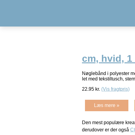
cm, hvid, 1 
Nøglebånd i polyester me
let med tekstiltusch, stem
22.95
kr.
(Vis fragtpris)
Læs mere »
Den mest populære kreat
derudover er der også
C