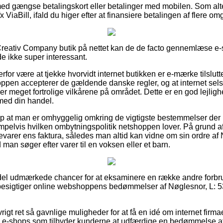
 med gængse betalingskort eller betalinger med mobilen. Som alt
x ViaBill, ifald du higer efter at finansiere betalingen af flere o
reativ Company butik på nettet kan de de facto gennemlæse e-
de ikke super interessant.
or være at tjekke hvorvidt internet butikken er e-mærke tilslutte
shoppen accepterer de gældende danske regler, og at internet sel
er meget fortrolige vilkårene på området. Dette er en god lejlighe
med din handel.
p at man er omhyggelig omkring de vigtigste bestemmelser der i
pelvis hvilken ombytningspolitik netshoppen lover. På grund af 
evarer ens faktura, således man altid kan vidne om sin ordre af 
 man søger efter varer til en voksen eller et barn.
en del udmærkede chancer for at eksaminere en række andre forb
u besigtiger online webshoppens bedømmelser af Nøglesnor, L: 53 
rigt ret så gavnlige muligheder for at få en idé om internet firma
e e-shops som tilbyder kunderne at udfærdige en bedømmelse af