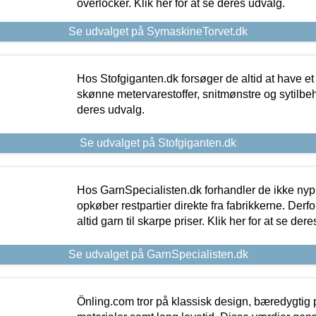
overlocker. Klik her for at se deres udvalg.
Se udvalget på SymaskineTorvet.dk
Hos Stofgiganten.dk forsøger de altid at have et
skønne metervarestoffer, snitmønstre og sytilbehø
deres udvalg.
Se udvalget på Stofgiganten.dk
Hos GarnSpecialisten.dk forhandler de ikke ny
opkøber restpartier direkte fra fabrikkerne. Derf
altid garn til skarpe priser. Klik her for at se der
Se udvalget på GarnSpecialisten.dk
Önling.com tror på klassisk design, bæredygtig p