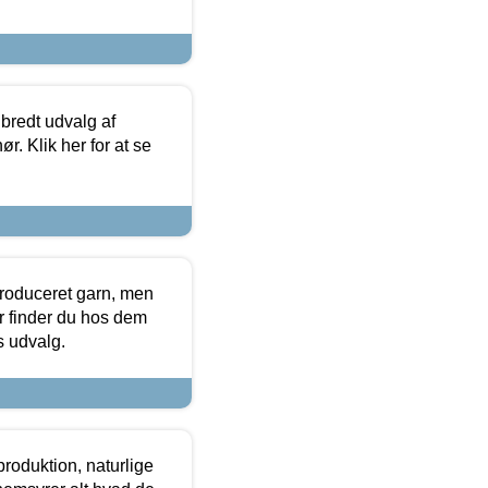
 bredt udvalg af
r. Klik her for at se
produceret garn, men
or finder du hos dem
es udvalg.
roduktion, naturlige