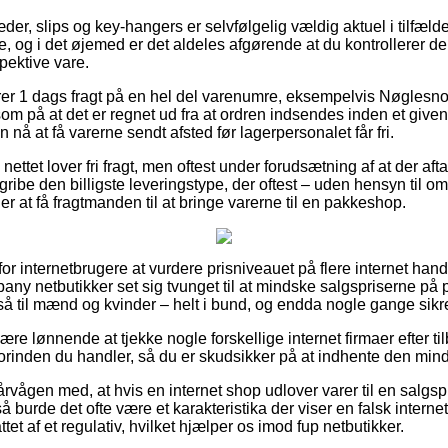
er, slips og key-hangers er selvfølgelig vældig aktuel i tilfælde 
 og i det øjemed er det aldeles afgørende at du kontrollerer d
pektive vare.
rer 1 dags fragt på en hel del varenumre, eksempelvis Nøglesnor,
m på at det er regnet ud fra at ordren indsendes inden et given
 nå at få varerne sendt afsted før lagerpersonalet får fri.
å nettet lover fri fragt, men oftest under forudsætning af at der afta
gribe den billigste leveringstype, der oftest – uden hensyn til 
r at få fragtmanden til at bringe varerne til en pakkeshop.
t for internetbrugere at vurdere prisniveauet på flere internet han
ny netbutikker set sig tvunget til at mindske salgspriserne på p
å til mænd og kvinder – helt i bund, og endda nogle gange sikre
e lønnende at tjekke nogle forskellige internet firmaer efter ti
 forinden du handler, så du er skudsikker på at indhente den minds
rvågen med, at hvis en internet shop udlover varer til en salgsp
 så burde det ofte være et karakteristika der viser en falsk inte
attet af et regulativ, hvilket hjælper os imod fup netbutikker.