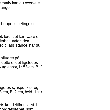
ernativ kan du overveje
mgange.
shoppens betingelser,
t, fordi det kan være en
skabet undertiden
d til assistance, når du
nfluerer på
dette er det ligeledes
Nøglesnor, L: 53 cm, B: 2
rugeres synspunkter og
cm, B: 2 cm, hvid, 1 stk.
ets kundetilfredshed. I
 ordreforløbet, som