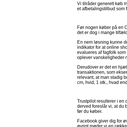
Vi tilråder generelt køb
et afbetalingstilbud som f
Før nogen køber på en C
det er dog i mange tilfæl
En nem løsning kunne derf
indikator for at online 
evalueres af fagfolk som 
oplever vanskeligheder 
Derudover er det en hjæl
transaktionen, som eksem
relevant, at man stadig b
cm, hvid, 1 stk., hvad end
Trustpilot resulterer i 
derved foreslår vi, at d
før du køber.
Facebook giver dig for øv
øvrigt møder vi en rækk