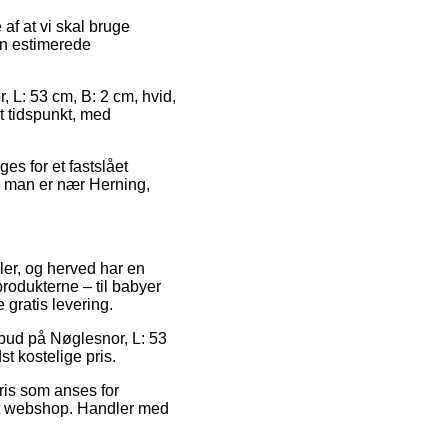
af at vi skal bruge
en estimerede
 L: 53 cm, B: 2 cm, hvid,
t tidspunkt, med
ges for et fastslået
om man er nær Herning,
dler, og herved har en
rodukterne – til babyer
 gratis levering.
lbud på Nøglesnor, L: 53
t kostelige pris.
ris som anses for
rnet webshop. Handler med