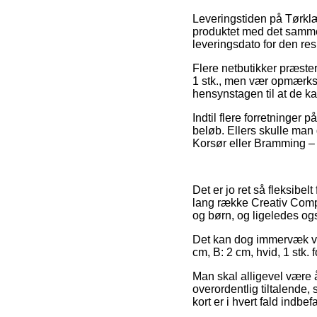
Leveringstiden på Tørklæd
produktet med det samme,
leveringsdato for den res
Flere netbutikker præste
1 stk., men vær opmærkso
hensynstagen til at de kan
Indtil flere forretninger p
beløb. Ellers skulle man 
Korsør eller Bramming – e
Det er jo ret så fleksibel
lang række Creativ Compa
og børn, og ligeledes ogs
Det kan dog immervæk vær
cm, B: 2 cm, hvid, 1 stk.
Man skal alligevel være å
overordentlig tiltalende,
kort er i hvert fald indbef