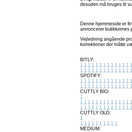
desuden må bruges til vu
Denne hjemmeside er fina
annoncerer butikkernes p
Vejledning angående prod
korrektioner der måtte væ
BITLY:
1
1
1
1
1
1
1
1
1
1
1
1
1
1
1
1
1
1
1
1
1
1
1
1
1
1
SPOTIFY:
1
1
1
1
1
1
1
1
1
1
1
1
1
1
1
1
1
1
1
1
1
1
1
1
1
1
CUTTLY BIO:
1
1
1
1
1
1
1
1
1
1
1
1
1
1
1
1
1
1
1
1
1
1
1
1
1
1
1
CUTTLY OLD:
1
1
1
1
1
1
1
1
1
1
1
MEDIUM: