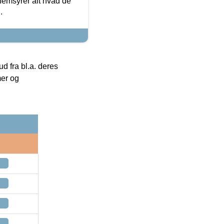
nemsyrer alt hvad de
.
 fra bl.a. deres
mer og