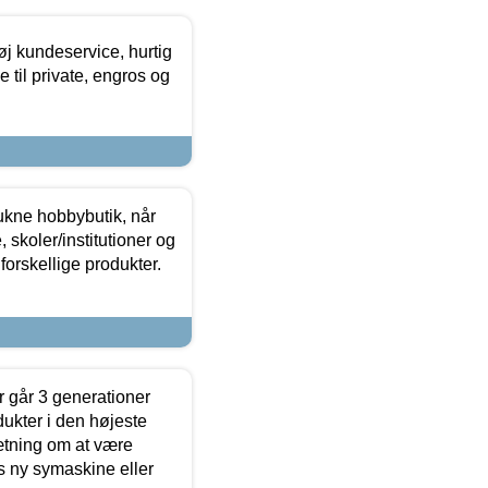
øj kundeservice, hurtig
 til private, engros og
ukne hobbybutik, når
 skoler/institutioner og
forskellige produkter.
 går 3 generationer
dukter i den højeste
sætning om at være
s ny symaskine eller