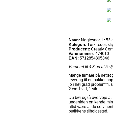
Navn:
Nøglesnor, L: 53 c
Kategori:
Tørklæder, sli
Producent:
Creativ Co
Varenummer:
474010
EAN:
5712854305846
Vurderet til
4.3
ud af 5 st
Mange firmaer på nettet 
levering til en pakkeshop
jo i høj grad problemfri,
2 cm, hvid, 1 stk..
Du bør også overveje at f
undertiden en kende mind
altid være at du selv hent
butikkens tilholdssted.