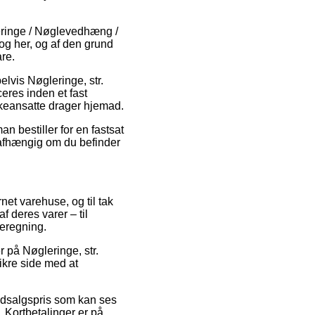
eringe / Nøglevedhæng /
 og her, og af den grund
re.
lvis Nøgleringe, str.
ceres inden et fast
kkeansatte drager hjemad.
n bestiller for en fastsat
uafhængig om du befinder
rnet varehuse, og til tak
 deres varer – til
beregning.
r på Nøgleringe, str.
ikre side med at
 udsalgspris som kan ses
 Kortbetalinger er på