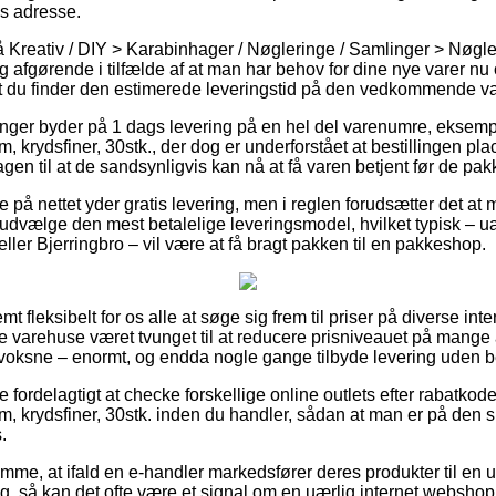
s adresse.
 Kreativ / DIY > Karabinhager / Nøgleringe / Samlinger > Nøgl
ig afgørende i tilfælde af at man har behov for dine nye varer nu
t at du finder den estimerede leveringstid på den vedkommende va
ninger byder på 1 dags levering på en hel del varenumre, eksempe
, krydsfiner, 30stk., der dog er underforstået at bestillingen pla
gen til at de sandsynligvis kan nå at få varen betjent før de pa
 på nettet yder gratis levering, men i reglen forudsætter det at ma
 udvælge den mest betalelige leveringsmodel, hvilket typisk – 
eller Bjerringbro – vil være at få bragt pakken til en pakkeshop.
t fleksibelt for os alle at søge sig frem til priser på diverse inte
 varehuse været tvunget til at reducere prisniveauet på mange af
l voksne – enormt, og endda nogle gange tilbyde levering uden 
e fordelagtigt at checke forskellige online outlets efter rabatkode
m, krydsfiner, 30stk. inden du handler, sådan at man er på den s
.
emme, at ifald en e-handler markedsfører deres produkter til en
, så kan det ofte være et signal om en uærlig internet webshop.