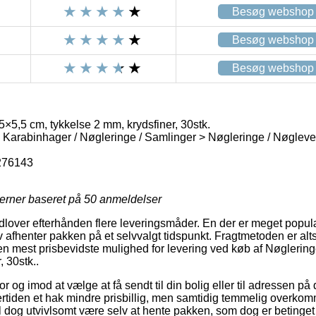
Besøg webshop
Besøg webshop
Besøg webshop
,5×5,5 cm, tykkelse 2 mm, krydsfiner, 30stk.
> Karabinhager / Nøgleringe / Samlinger > Nøgleringe / Nøgleve
276143
jerner baseret på
50
anmeldelser
lover efterhånden flere leveringsmåder. En der er meget populæ
 afhenter pakken på et selvvalgt tidspunkt. Fragtmetoden er alts
 mest prisbevidste mulighed for levering ved køb af Nøgleringe
, 30stk..
r og imod at vælge at få sendt til din bolig eller til adressen på 
rtiden et hak mindre prisbillig, men samtidig temmelig overko
il dog utvivlsomt være selv at hente pakken, som dog er betinget 