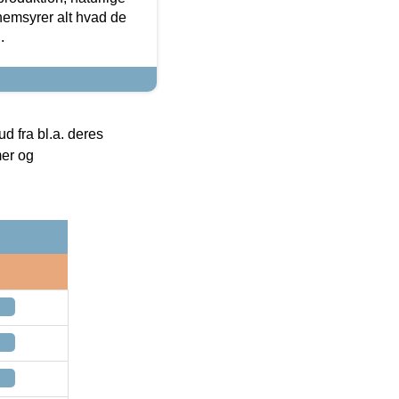
nemsyrer alt hvad de
.
 fra bl.a. deres
mer og