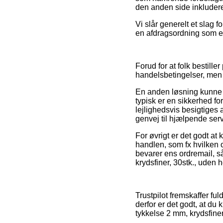
den anden side inkludere
Vi slår generelt et slag 
en afdragsordning som ek
Forud for at folk bestil
handelsbetingelser, men 
En anden løsning kunne
typisk er en sikkerhed for
lejlighedsvis besigtiges
genvej til hjælpende serv
For øvrigt er det godt a
handlen, som fx hvilken o
bevarer ens ordremail, s
krydsfiner, 30stk., uden h
Trustpilot fremskaffer fu
derfor er det godt, at d
tykkelse 2 mm, krydsfiner