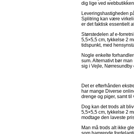
dig lige ved webbutikken
Leveringshastigheden på
Splitring kan være virkel
er det faktisk essentiel
Størstedelen af e-forret
5,5×5,5 cm, tykkelse 2 mm
tidspunkt, med hensynsta
Nogle enkelte forhandlere
sum. Alternativt bør man
sig i Vejle, Nørresundby 
Det er efterhånden ekstrem
har mange Diverse online
drenge og piger, samt ti
Dog kan det trods alt bliv
5,5×5,5 cm, tykkelse 2 m
modtage den laveste pris
Man må trods alt ikke gl
som hamrende fordelagtig