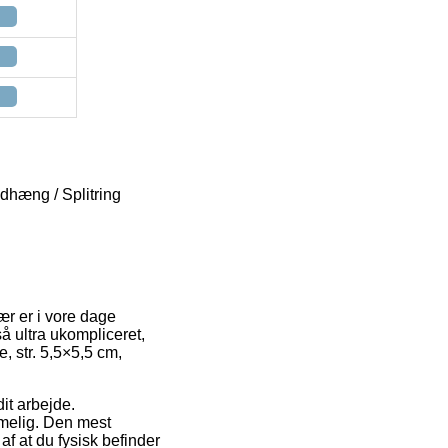
dhæng / Splitring
r er i vore dage
å ultra ukompliceret,
, str. 5,5×5,5 cm,
dit arbejde.
mmelig. Den mest
af at du fysisk befinder