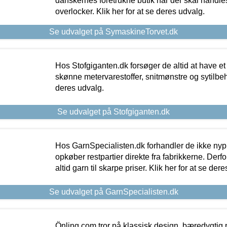
danskernes foretrukne butik når der skal handle
overlocker. Klik her for at se deres udvalg.
Se udvalget på SymaskineTorvet.dk
Hos Stofgiganten.dk forsøger de altid at have et
skønne metervarestoffer, snitmønstre og sytilbehø
deres udvalg.
Se udvalget på Stofgiganten.dk
Hos GarnSpecialisten.dk forhandler de ikke ny
opkøber restpartier direkte fra fabrikkerne. Derf
altid garn til skarpe priser. Klik her for at se der
Se udvalget på GarnSpecialisten.dk
Önling.com tror på klassisk design, bæredygtig p