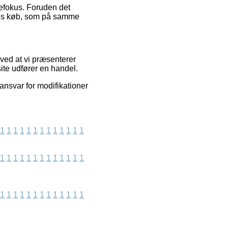
defokus. Foruden det
eres køb, som på samme
ved at vi præsenterer
ite udfører en handel.
ansvar for modifikationer
1
1
1
1
1
1
1
1
1
1
1
1
1
1
1
1
1
1
1
1
1
1
1
1
1
1
1
1
1
1
1
1
1
1
1
1
1
1
1