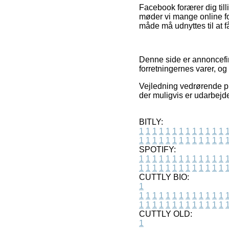
Facebook forærer dig till
møder vi mange online fo
måde må udnyttes til at f
Denne side er annoncefin
forretningernes varer, o
Vejledning vedrørende pr
der muligvis er udarbejde
BITLY:
1
1
1
1
1
1
1
1
1
1
1
1
1
1
1
1
1
1
1
1
1
1
1
1
1
1
SPOTIFY:
1
1
1
1
1
1
1
1
1
1
1
1
1
1
1
1
1
1
1
1
1
1
1
1
1
1
CUTTLY BIO:
1
1
1
1
1
1
1
1
1
1
1
1
1
1
1
1
1
1
1
1
1
1
1
1
1
1
1
CUTTLY OLD:
1