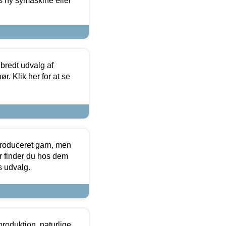
s ny symaskine eller
 bredt udvalg af
r. Klik her for at se
produceret garn, men
or finder du hos dem
es udvalg.
roduktion, naturlige