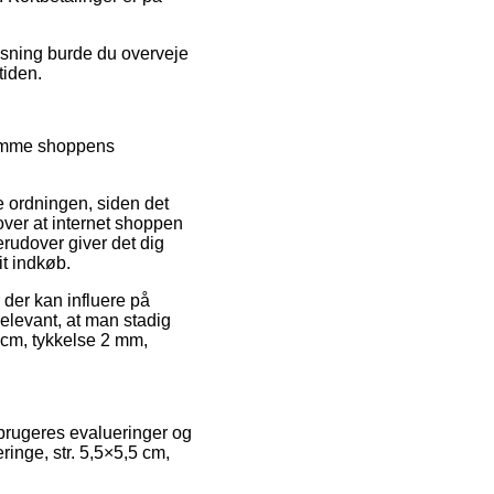
løsning burde du overveje
tiden.
skimme shoppens
ordningen, siden det
dover at internet shoppen
rudover giver det dig
it indkøb.
der kan influere på
relevant, at man stadig
 cm, tykkelse 2 mm,
orbrugeres evalueringer og
inge, str. 5,5×5,5 cm,