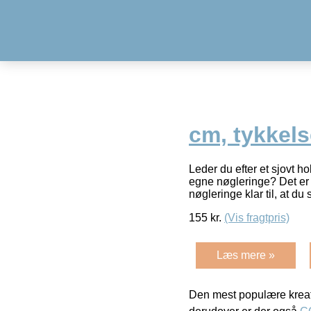
cm, tykkels
Leder du efter et sjovt h
egne nøgleringe? Det er e
nøgleringe klar til, at du
155
kr.
(Vis fragtpris)
Læs mere »
Den mest populære kreat