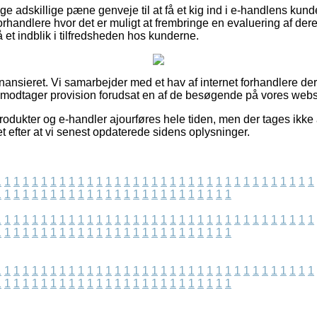
ige adskillige pæne genveje til at få et kig ind i e-handlens kun
rhandlere hvor det er muligt at frembringe en evaluering af d
å et indblik i tilfredsheden hos kunderne.
ansieret. Vi samarbejder med et hav af internet forhandlere der
g modtager provision forudsat en af de besøgende på vores webs
odukter og e-handler ajourføres hele tiden, men der tages ikke 
t efter at vi senest opdaterede sidens oplysninger.
1
1
1
1
1
1
1
1
1
1
1
1
1
1
1
1
1
1
1
1
1
1
1
1
1
1
1
1
1
1
1
1
1
1
1
1
1
1
1
1
1
1
1
1
1
1
1
1
1
1
1
1
1
1
1
1
1
1
1
1
1
1
1
1
1
1
1
1
1
1
1
1
1
1
1
1
1
1
1
1
1
1
1
1
1
1
1
1
1
1
1
1
1
1
1
1
1
1
1
1
1
1
1
1
1
1
1
1
1
1
1
1
1
1
1
1
1
1
1
1
1
1
1
1
1
1
1
1
1
1
1
1
1
1
1
1
1
1
1
1
1
1
1
1
1
1
1
1
1
1
1
1
1
1
1
1
1
1
1
1
1
1
1
1
1
1
1
1
1
1
1
1
1
1
1
1
1
1
1
1
1
1
1