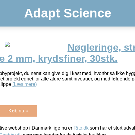
Adapt Science
Nøgleringe, str
e 2 mm, krydsfiner, 30stk.
obbyprojekt, du nemt kan give dig i kast med, hvorfor så ikke hy
t projekt egnet for alle aldre samt niveauer, og med følgende pa
 slippe
(Læs mere)
Køb nu »
ive webshop i Danmark lige nu er
Rito.dk
som har et stort udval