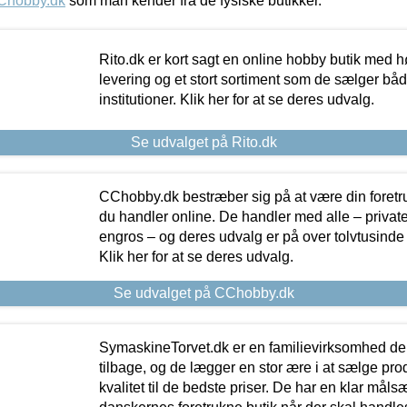
Chobby.dk
som man kender fra de fysiske butikker.
Rito.dk er kort sagt en online hobby butik med h
levering og et stort sortiment som de sælger både
institutioner. Klik her for at se deres udvalg.
Se udvalget på Rito.dk
CChobby.dk bestræber sig på at være din foretr
du handler online. De handler med alle – private,
engros – og deres udvalg er på over tolvtusinde 
Klik her for at se deres udvalg.
Se udvalget på CChobby.dk
SymaskineTorvet.dk er en familievirksomhed der
tilbage, og de lægger en stor ære i at sælge pro
kvalitet til de bedste priser. De har en klar mål