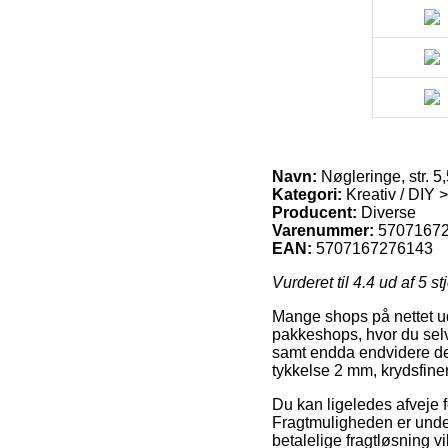
Navn:
Nøgleringe, str. 5
Kategori:
Kreativ / DIY 
Producent:
Diverse
Varenummer:
5707167
EAN:
5707167276143
Vurderet til
4.4
ud af 5 st
Mange shops på nettet ud
pakkeshops, hvor du selv
samt endda endvidere den
tykkelse 2 mm, krydsfiner
Du kan ligeledes afveje fo
Fragtmuligheden er unde
betalelige fragtløsning v