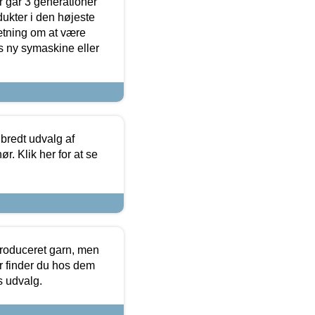
 går 3 generationer
dukter i den højeste
sætning om at være
s ny symaskine eller
 bredt udvalg af
r. Klik her for at se
produceret garn, men
or finder du hos dem
es udvalg.