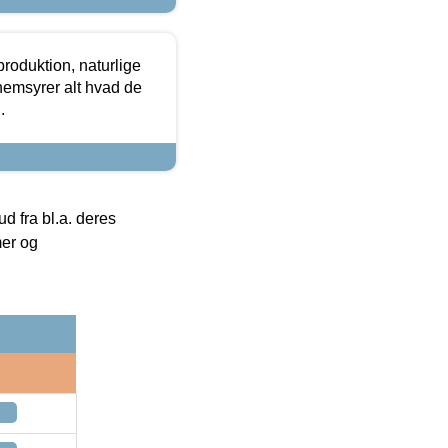
roduktion, naturlige
nemsyrer alt hvad de
.
 fra bl.a. deres
mer og