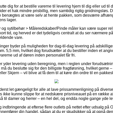
te dig for at bestille varerne til levering hjem til dig eller ud til
der et hak mindre prisbillig, men samtidig rigtig gnidningsløs. 
e benægtes at være selv at hente pakken, som desværre afhænge
ens lager.
og sytilbehør > Måleredskaber/Pinde måler kan være super rele
ort tid, og herved er det tydeligvis centralt at du ser nærmere 
ældende vare.
tninger byder på muligheden for dag-til-dag levering på adskillig
 5,5 mm, hvilket dog forudsætter at du bestiller inden et angiv
varerne ud af døren inden personalet får fri.
ger yder levering uden beregning, men i reglen under forudsætni
vt må du beslutte sig for den billigste fragtløsning, hvilket gerne
er Skjern – vil blive at få dem til at køre din ordre til en pakke
yderst let gængeligt for alle at lave prissammenligning på diver
s ikke kunne slippe for at nedskære prisniveauet på en række af 
å til damer og herrer – en hel del, og endda nogle gange yde l
ig indbringende at efterse flere outlets på nettet efter udsalg p
emfører din handel, sådan at du er skudsikker på at opnå den 