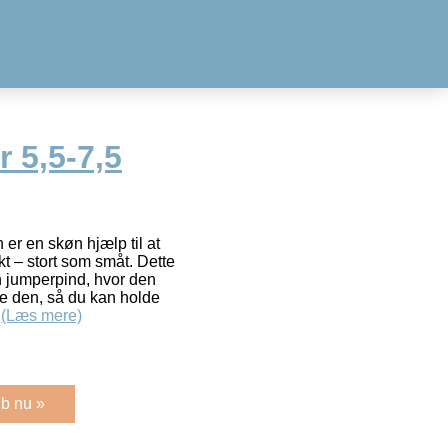
 5,5-7,5
er en skøn hjælp til at
kt – stort som småt. Dette
n jumperpind, hvor den
je den, så du kan holde
e
(Læs mere)
b nu »