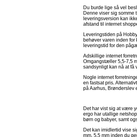
Du burde lige så vel beslut
Denne viser sig somme ti
leveringsversion kan ikk
afstand til internet shopp
Leveringstiden på Hobby 
behøver varen inden for k
leveringstid for den påg
Adskillige internet forre
Omgangstæller 5,5-7,5 mm.
sandsynligt kan nå at få 
Nogle internet forretnin
en fastsat pris. Alternati
på Aarhus, Brønderslev ell
Det har vist sig at være 
ergo har utallige netshop
børn og babyer, samt ogs
Det kan imidlertid vise s
mm. 5,5 mm inden du genn