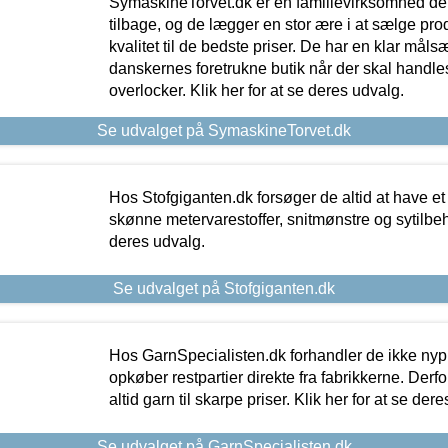
SymaskineTorvet.dk er en familievirksomhed der
tilbage, og de lægger en stor ære i at sælge pro
kvalitet til de bedste priser. De har en klar mål
danskernes foretrukne butik når der skal handle
overlocker. Klik her for at se deres udvalg.
Se udvalget på SymaskineTorvet.dk
Hos Stofgiganten.dk forsøger de altid at have et
skønne metervarestoffer, snitmønstre og sytilbehø
deres udvalg.
Se udvalget på Stofgiganten.dk
Hos GarnSpecialisten.dk forhandler de ikke ny
opkøber restpartier direkte fra fabrikkerne. Derf
altid garn til skarpe priser. Klik her for at se der
Se udvalget på GarnSpecialisten.dk