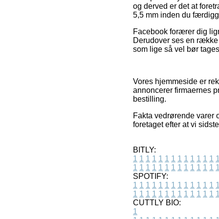
og derved er det at fore
5,5 mm inden du færdigg
Facebook forærer dig lign
Derudover ses en række 
som lige så vel bør tages
Vores hjemmeside er rekl
annoncerer firmaernes p
bestilling.
Fakta vedrørende varer o
foretaget efter at vi sid
BITLY:
1
1
1
1
1
1
1
1
1
1
1
1
1
1
1
1
1
1
1
1
1
1
1
1
1
1
SPOTIFY:
1
1
1
1
1
1
1
1
1
1
1
1
1
1
1
1
1
1
1
1
1
1
1
1
1
1
CUTTLY BIO:
1