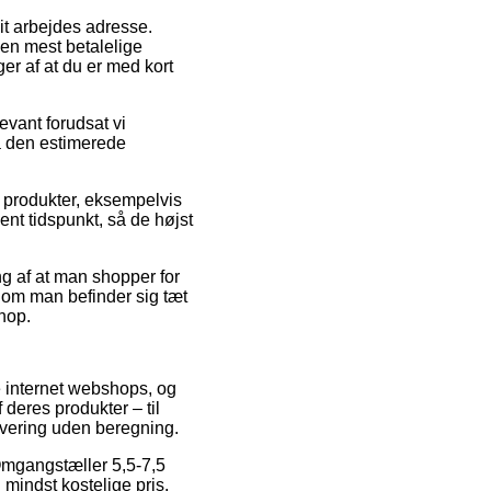
 dit arbejdes adresse.
Den mest betalelige
r af at du er med kort
vant forudsat vi
på den estimerede
e produkter, eksempelvis
ent tidspunkt, så de højst
ng af at man shopper for
 – om man befinder sig tæt
shop.
se internet webshops, og
deres produkter – til
evering uden beregning.
å Omgangstæller 5,5-7,5
mindst kostelige pris.