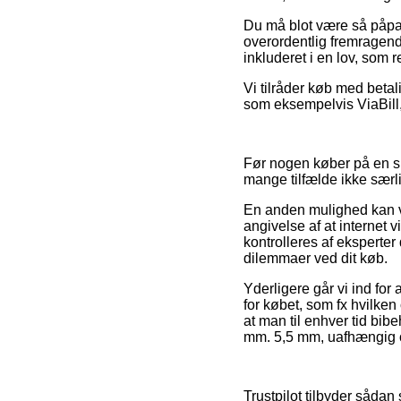
Du må blot være så påpas
overordentlig fremragend
inkluderet i en lov, som 
Vi tilråder køb med beta
som eksempelvis ViaBill,
Før nogen køber på en sh
mange tilfælde ikke særli
En anden mulighed kan væ
angivelse af at internet
kontrolleres af eksperter
dilemmaer ved dit køb.
Yderligere går vi ind fo
for købet, som fx hvilken 
at man til enhver tid bib
mm. 5,5 mm, uafhængig om
Trustpilot tilbyder sådan