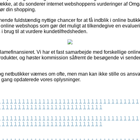
trække, at du sonderer internet webshoppens vurderinger af Om
ør din shopping.
ende fuldstændig nyttige chancer for at få indblik i online buti
online webshops som gør det muligt at tilkendegive en evaluer
 i brug til at vurdere kundetilfredsheden.
amefinansieret. Vi har et fast samarbejde med forskellige onlin
rodukter, og høster kommission såfremt de besøgende vi sender
g netbutikker værnes om ofte, men man kan ikke stille os ansvar
ste gang opdaterede vores oplysninger.
1
1
1
1
1
1
1
1
1
1
1
1
1
1
1
1
1
1
1
1
1
1
1
1
1
1
1
1
1
1
1
1
1
1
1
1
1
1
1
1
1
1
1
1
1
1
1
1
1
1
1
1
1
1
1
1
1
1
1
1
1
1
1
1
1
1
1
1
1
1
1
1
1
1
1
1
1
1
1
1
1
1
1
1
1
1
1
1
1
1
1
1
1
1
1
1
1
1
1
1
1
1
1
1
1
1
1
1
1
1
1
1
1
1
1
1
1
1
1
1
1
1