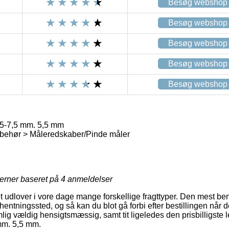
Besøg webshop
Besøg webshop
Besøg webshop
Besøg webshop
Besøg webshop
5-7,5 mm. 5,5 mm
lbehør > Måleredskaber/Pinde måler
jerner baseret på
4
anmeldelser
tet udlover i vore dage mange forskellige fragttyper. Den mest 
afhentningssted, og så kan du blot gå forbi efter bestillingen når d
ig vældig hensigtsmæssig, samt tit ligeledes den prisbilligste 
mm. 5,5 mm.