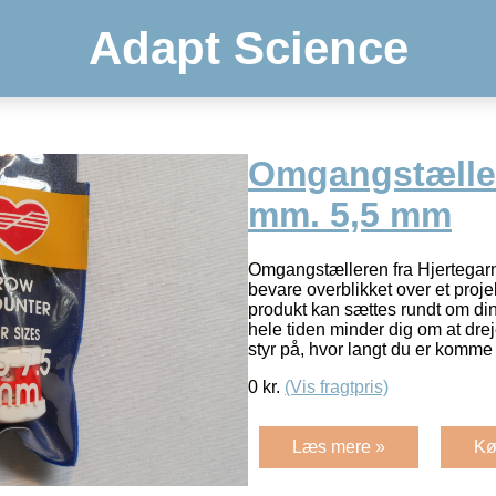
Adapt Science
Omgangstæller
mm. 5,5 mm
Omgangstælleren fra Hjertegarn 
bevare overblikket over et proje
produkt kan sættes rundt om di
hele tiden minder dig om at dre
styr på, hvor langt du er komm
0
kr.
(Vis fragtpris)
Læs mere »
Kø