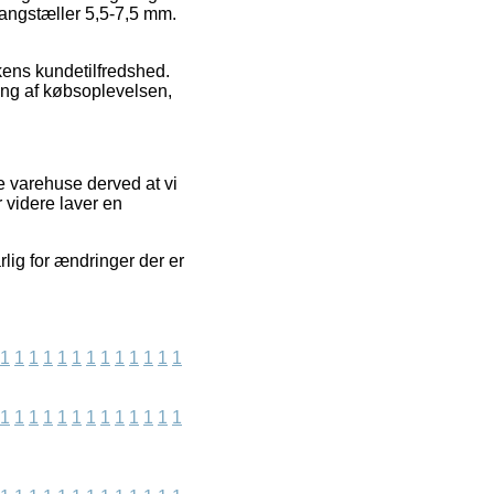
gangstæller 5,5-7,5 mm.
kkens kundetilfredshed.
ing af købsoplevelsen,
e varehuse derved at vi
 videre laver en
lig for ændringer der er
1
1
1
1
1
1
1
1
1
1
1
1
1
1
1
1
1
1
1
1
1
1
1
1
1
1