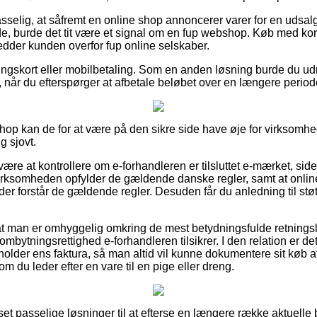
selig, at såfremt en online shop annoncerer varer for en udsal
e, burde det tit være et signal om en fup webshop. Køb med kor
redder kunden overfor fup online selskaber.
lingskort eller mobilbetaling. Som en anden løsning burde du udn
 når du efterspørger at afbetale beløbet over en længere period
op kan de for at være på den sikre side have øje for virksomhede
g sjovt.
re at kontrollere om e-forhandleren er tilsluttet e-mærket, sid
 virksomheden opfylder de gældende danske regler, samt at onli
 der forstår de gældende regler. Desuden får du anledning til støt
r at man er omhyggelig omkring de mest betydningsfulde retningsl
ombytningsrettighed e-forhandleren tilsikrer. I den relation er de
eholder ens faktura, så man altid vil kunne dokumentere sit køb
 du leder efter en vare til en pige eller dreng.
 set passelige løsninger til at efterse en længere række aktuelle