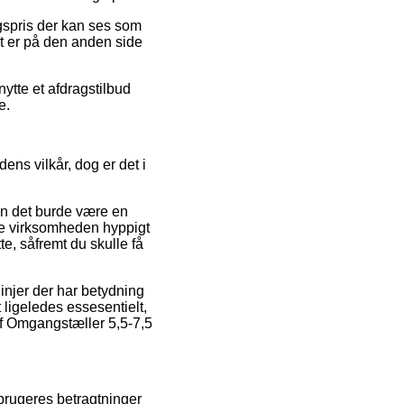
gspris der kan ses som
t er på den anden side
ytte et afdragstilbud
e.
ns vilkår, dog er det i
en det burde være en
ne virksomheden hyppigt
te, såfremt du skulle få
injer der har betydning
t ligeledes essesentielt,
 af Omgangstæller 5,5-7,5
 brugeres betragtninger