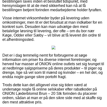
bestillingen laves inden et besluttet tidspunkt, med
hensynstagen til at de med sikkerhed kan nå at få
bestillingen betjent forinden medarbejderne holder fyraften.
Visse internet virksomheder byder på levering uden
omkostninger, men tit er det forudsat at man indkøber for en
konkret sum. Desuden kan man udvælge den mest
betalelige løsning til levering, der ofte – om du bor nær
Køge, Odder eller Sæby – vil blive at få leveret din ordre til
et afhentningssted.
Det er i dag temmelig nemt for forbrugerne at søge
information om priser fra diverse internet forretninger, og
herved har masser af ONION online outlets set sig tvunget til
at nedbringe salgspriserne på deres produkter – til piger og
drenge, lige så vel som til mænd og kvinder – en hel del, og
endda nogle gange sikre portofri fragt.
Trods dette kan det alligevel vise sig tiden værd at
undersøge nogle få online selskaber efter rabatkoder på
ONION Læderblomst Brun – 20 Stk forinden du placerer
ordren, sådan at man er på den sikre side med at skaffe sig
den mest attraktive pris.