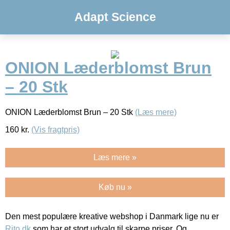
Adapt Science
ONION Læderblomst Brun
– 20 Stk
ONION Læderblomst Brun – 20 Stk
(Læs mere)
160
kr.
(Vis fragtpris)
Læs mere »
Køb nu »
Den mest populære kreative webshop i Danmark lige nu er
Rito.dk
som har et stort udvalg til skarpe priser. Og