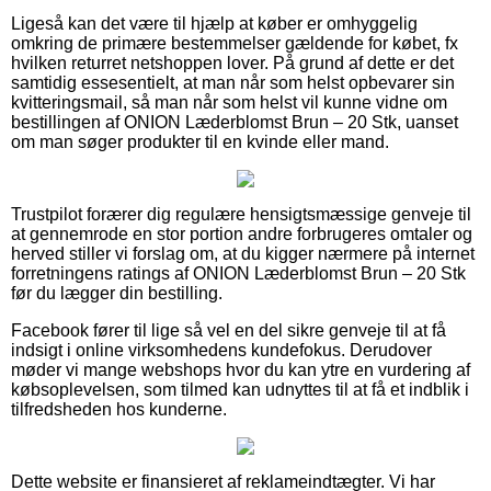
Ligeså kan det være til hjælp at køber er omhyggelig
omkring de primære bestemmelser gældende for købet, fx
hvilken returret netshoppen lover. På grund af dette er det
samtidig essesentielt, at man når som helst opbevarer sin
kvitteringsmail, så man når som helst vil kunne vidne om
bestillingen af ONION Læderblomst Brun – 20 Stk, uanset
om man søger produkter til en kvinde eller mand.
Trustpilot forærer dig regulære hensigtsmæssige genveje til
at gennemrode en stor portion andre forbrugeres omtaler og
herved stiller vi forslag om, at du kigger nærmere på internet
forretningens ratings af ONION Læderblomst Brun – 20 Stk
før du lægger din bestilling.
Facebook fører til lige så vel en del sikre genveje til at få
indsigt i online virksomhedens kundefokus. Derudover
møder vi mange webshops hvor du kan ytre en vurdering af
købsoplevelsen, som tilmed kan udnyttes til at få et indblik i
tilfredsheden hos kunderne.
Dette website er finansieret af reklameindtægter. Vi har