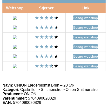
Webshop
Stjerner
Link
Besøg webshop
Besøg webshop
Besøg webshop
Besøg webshop
Besøg webshop
Besøg webshop
Navn:
ONION Læderblomst Brun – 20 Stk
Kategori:
Opskrifter > Snitmønstre > Onion Snitmønstre
Producent:
ONION
Varenummer:
5704090020829
EAN:
5704090020829