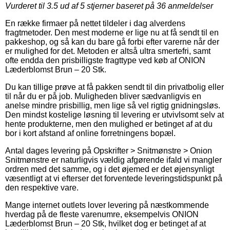
Vurderet til
3.5
ud af 5 stjerner baseret på
36
anmeldelser
En række firmaer på nettet tildeler i dag alverdens
fragtmetoder. Den mest moderne er lige nu at få sendt til en
pakkeshop, og så kan du bare gå forbi efter varerne når der
er mulighed for det. Metoden er altså ultra smertefri, samt
ofte endda den prisbilligste fragttype ved køb af ONION
Læderblomst Brun – 20 Stk.
Du kan tillige prøve at få pakken sendt til din privatbolig eller
til når du er på job. Muligheden bliver sædvanligvis en
anelse mindre prisbillig, men lige så vel rigtig gnidningsløs.
Den mindst kostelige løsning til levering er utvivlsomt selv at
hente produkterne, men den mulighed er betinget af at du
bor i kort afstand af online forretningens bopæl.
Antal dages levering på Opskrifter > Snitmønstre > Onion
Snitmønstre er naturligvis vældig afgørende ifald vi mangler
ordren med det samme, og i det øjemed er det øjensynligt
væsentligt at vi efterser det forventede leveringstidspunkt på
den respektive vare.
Mange internet outlets lover levering på næstkommende
hverdag på de fleste varenumre, eksempelvis ONION
Læderblomst Brun – 20 Stk, hvilket dog er betinget af at