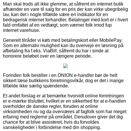
Man skal trods alt ikke glemme, at såfremt en internet butik
afhænder en vare til salg for en pris der kan virke ubegribelig
lav, kan det i nogle tilfælde være en indikator for en
bedragerisk internet forhandler. Betalinger med kort er i hvert
fald omfattet af en vedtægt, som værner folk imod fup
internet varehuse.
Generelt tilråder vi køb med betalingskort eller MobilePay.
Som en alternativ mulighed kan du overveje en løsning på
afbetaling fra f.eks. ViaBill, såfremt du har i sinde at
honorere beløbet over en længere periode.
Forinden folk bestiller i en ONION e-handler bør de helt
sikkert læse butikkens forretningsvilkår, dog er det i mange
tilfælde ikke særlig spændende.
Et andet forslag er at bemærke hvorvidt online forretningen
er e-mærke tilsluttet, hvilket er en sikkerhed for at e-handlen
overholder de danske regler, foruden at online
virksomheden nu og da overværes af fagfolk som har meget
erfaring med reglerne på området. Derudover giver det dig
chance for at blive assisteret, hvis du forvoldes
vanskeligheder i forbindelse med din shopping.