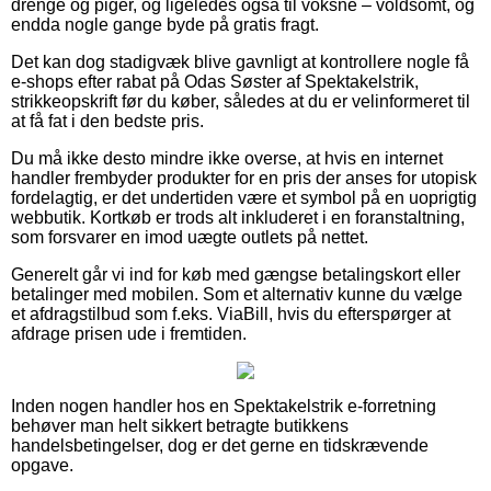
drenge og piger, og ligeledes også til voksne – voldsomt, og
endda nogle gange byde på gratis fragt.
Det kan dog stadigvæk blive gavnligt at kontrollere nogle få
e-shops efter rabat på Odas Søster af Spektakelstrik,
strikkeopskrift før du køber, således at du er velinformeret til
at få fat i den bedste pris.
Du må ikke desto mindre ikke overse, at hvis en internet
handler frembyder produkter for en pris der anses for utopisk
fordelagtig, er det undertiden være et symbol på en uoprigtig
webbutik. Kortkøb er trods alt inkluderet i en foranstaltning,
som forsvarer en imod uægte outlets på nettet.
Generelt går vi ind for køb med gængse betalingskort eller
betalinger med mobilen. Som et alternativ kunne du vælge
et afdragstilbud som f.eks. ViaBill, hvis du efterspørger at
afdrage prisen ude i fremtiden.
Inden nogen handler hos en Spektakelstrik e-forretning
behøver man helt sikkert betragte butikkens
handelsbetingelser, dog er det gerne en tidskrævende
opgave.