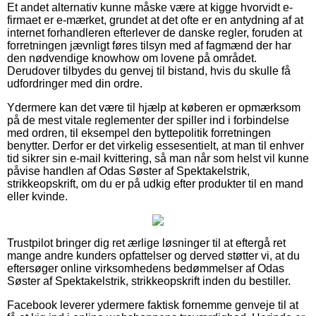
Et andet alternativ kunne måske være at kigge hvorvidt e-
firmaet er e-mærket, grundet at det ofte er en antydning af at
internet forhandleren efterlever de danske regler, foruden at
forretningen jævnligt føres tilsyn med af fagmænd der har
den nødvendige knowhow om lovene på området.
Derudover tilbydes du genvej til bistand, hvis du skulle få
udfordringer med din ordre.
Ydermere kan det være til hjælp at køberen er opmærksom
på de mest vitale reglementer der spiller ind i forbindelse
med ordren, til eksempel den byttepolitik forretningen
benytter. Derfor er det virkelig essesentielt, at man til enhver
tid sikrer sin e-mail kvittering, så man når som helst vil kunne
påvise handlen af Odas Søster af Spektakelstrik,
strikkeopskrift, om du er på udkig efter produkter til en mand
eller kvinde.
Trustpilot bringer dig ret ærlige løsninger til at eftergå ret
mange andre kunders opfattelser og derved støtter vi, at du
eftersøger online virksomhedens bedømmelser af Odas
Søster af Spektakelstrik, strikkeopskrift inden du bestiller.
Facebook leverer ydermere faktisk fornemme genveje til at