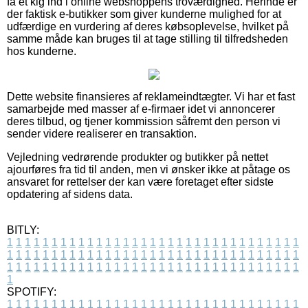
få et kig ind i online webshoppens troværdighed. Herinde er
der faktisk e-butikker som giver kunderne mulighed for at
udfærdige en vurdering af deres købsoplevelse, hvilket på
samme måde kan bruges til at tage stilling til tilfredsheden
hos kunderne.
Dette website finansieres af reklameindtægter. Vi har et fast
samarbejde med masser af e-firmaer idet vi annoncerer
deres tilbud, og tjener kommission såfremt den person vi
sender videre realiserer en transaktion.
Vejledning vedrørende produkter og butikker på nettet
ajourføres fra tid til anden, men vi ønsker ikke at påtage os
ansvaret for rettelser der kan være foretaget efter sidste
opdatering af sidens data.
BITLY:
1
1
1
1
1
1
1
1
1
1
1
1
1
1
1
1
1
1
1
1
1
1
1
1
1
1
1
1
1
1
1
1
1
1
1
1
1
1
1
1
1
1
1
1
1
1
1
1
1
1
1
1
1
1
1
1
1
1
1
1
1
1
1
1
1
1
1
1
1
1
1
1
1
1
1
1
1
1
1
1
1
1
1
1
1
1
1
1
1
1
1
1
1
1
1
1
1
1
1
1
SPOTIFY:
1
1
1
1
1
1
1
1
1
1
1
1
1
1
1
1
1
1
1
1
1
1
1
1
1
1
1
1
1
1
1
1
1