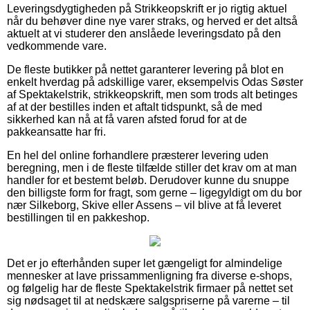
Leveringsdygtigheden på Strikkeopskrift er jo rigtig aktuel
når du behøver dine nye varer straks, og herved er det altså
aktuelt at vi studerer den anslåede leveringsdato på den
vedkommende vare.
De fleste butikker på nettet garanterer levering på blot en
enkelt hverdag på adskillige varer, eksempelvis Odas Søster
af Spektakelstrik, strikkeopskrift, men som trods alt betinges
af at der bestilles inden et aftalt tidspunkt, så de med
sikkerhed kan nå at få varen afsted forud for at de
pakkeansatte har fri.
En hel del online forhandlere præsterer levering uden
beregning, men i de fleste tilfælde stiller det krav om at man
handler for et bestemt beløb. Derudover kunne du snuppe
den billigste form for fragt, som gerne – ligegyldigt om du bor
nær Silkeborg, Skive eller Assens – vil blive at få leveret
bestillingen til en pakkeshop.
Det er jo efterhånden super let gængeligt for almindelige
mennesker at lave prissammenligning fra diverse e-shops,
og følgelig har de fleste Spektakelstrik firmaer på nettet set
sig nødsaget til at nedskære salgspriserne på varerne – til