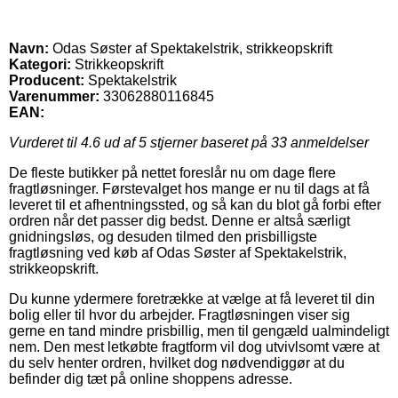
Navn:
Odas Søster af Spektakelstrik, strikkeopskrift
Kategori:
Strikkeopskrift
Producent:
Spektakelstrik
Varenummer:
33062880116845
EAN:
Vurderet til
4.6
ud af 5 stjerner baseret på
33
anmeldelser
De fleste butikker på nettet foreslår nu om dage flere
fragtløsninger. Førstevalget hos mange er nu til dags at få
leveret til et afhentningssted, og så kan du blot gå forbi efter
ordren når det passer dig bedst. Denne er altså særligt
gnidningsløs, og desuden tilmed den prisbilligste
fragtløsning ved køb af Odas Søster af Spektakelstrik,
strikkeopskrift.
Du kunne ydermere foretrække at vælge at få leveret til din
bolig eller til hvor du arbejder. Fragtløsningen viser sig
gerne en tand mindre prisbillig, men til gengæld ualmindeligt
nem. Den mest letkøbte fragtform vil dog utvivlsomt være at
du selv henter ordren, hvilket dog nødvendiggør at du
befinder dig tæt på online shoppens adresse.