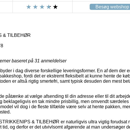
Besøg webshop
 & TILBEHØR
78
jerner baseret på
31
anmeldelser
byder i dag diverse forskellige leveringsformer. En af dem der e
n pakkeshop, fordi det er ekstremt fleksibelt at kunne hente de kø
oden er altså rigtig smertefri, samt typisk desuden den mest be
åtænke at vælge afsending til din adresse eller til dit arbejd
ig beklageligvis en tak mindre prisbillig, men omvendt særdele
model vil dog i de fleste tilfælde være selv at hente pakken, me
sted.
 STRIKKENIPS & TILBEHØR er naturligvis ultra vigtig forudsat 
t tid, og derfor er det utvivlsomt afgørende at man undersøger 