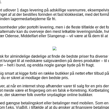
.
et udlover 1 dags levering på adskillige varenumre, eksempelv
nget af at der bestilles forinden et fast klokkeslæt, med det form
t inden lagermedarbejderne får fri.
somheder yder portofri levering, men i de fleste tilfælde er det 
lternativ kan du overveje den mest letkøbte leveringsmåde, hvilk
r Odense, Middelfart eller Slangerup – vil være at få dem til at l
sk for almindelige dødelige at finde de bedste priser fra divers
et tvunget til at nedskære salgsværdien på deres produkter – til 
er – helt i bund, og endda nogle gange byde på fri fragt.
 smart at kigge forbi en række butikker på nettet efter tilbud p
 du er sikret at modtage den bedste pris.
er, at når en internet shop afhænder varer til salg for en pris de
det meste være et fingerpeg om en falsk e-forretning. Kortbetalin
nje, der skærmer folk overfor snydagtige online butikker.
 med gængse betalingskort eller betalinger med mobilen. Som e
som f.eks. ViaBill, i tilfælde af at du ønsker at finansiere betali