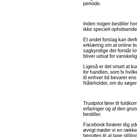
periode.
Inden nogen bestiller hos
ikke specielt ophidsende
Et andet forslag kan derf
erklæring om at online but
sagkyndige der forstår l
bliver udsat for vanskeli
Ligeså er det smart at 
for handlen, som fx hvilk
til enhver tid bevarer en
Nåleholder, om du søger 
Trustpilot fører til ful
erfaringer og af den grun
bestiller.
Facebook forærer dig yder
øvrigt møder vi en række
benyttes til at tage stilli