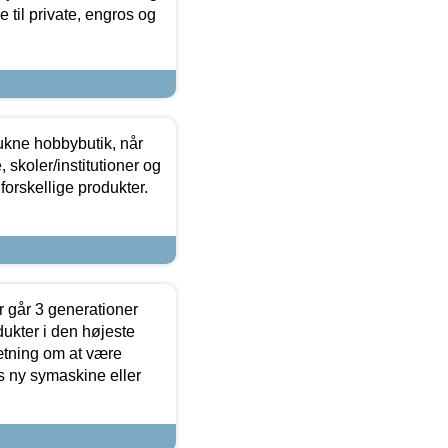
 til private, engros og
ukne hobbybutik, når
 skoler/institutioner og
forskellige produkter.
 går 3 generationer
dukter i den højeste
sætning om at være
s ny symaskine eller