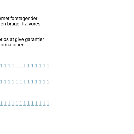
ernet foretagender
 en bruger fra vores
 os at give garantier
formationer.
1
1
1
1
1
1
1
1
1
1
1
1
1
1
1
1
1
1
1
1
1
1
1
1
1
1
1
1
1
1
1
1
1
1
1
1
1
1
1