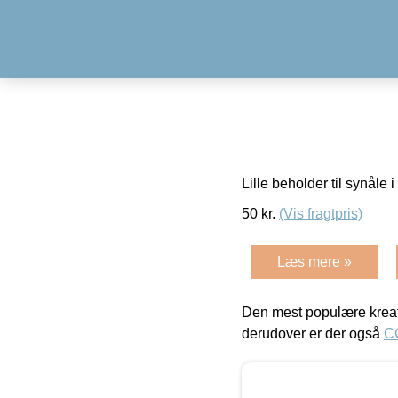
Lille beholder til synåle 
50
kr.
(Vis fragtpris)
Læs mere »
Den mest populære kreat
derudover er der også
C