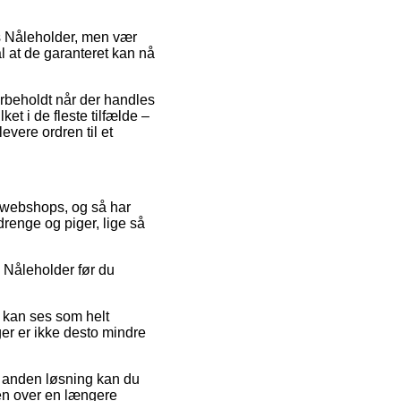
is Nåleholder, men vær
ål at de garanteret kan nå
forbeholdt når der handles
et i de fleste tilfælde –
evere ordren til et
e webshops, og så har
drenge og piger, lige så
å Nåleholder før du
r kan ses som helt
ger er ikke desto mindre
n anden løsning kan du
ngen over en længere