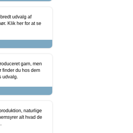
 bredt udvalg af
r. Klik her for at se
produceret garn, men
or finder du hos dem
es udvalg.
roduktion, naturlige
nemsyrer alt hvad de
.