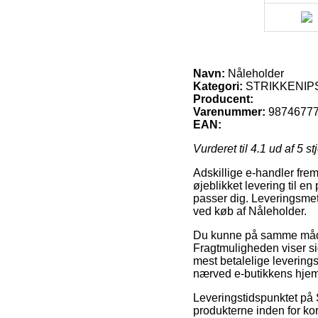
Navn:
Nåleholder
Kategori:
STRIKKENIPS
Producent:
Varenummer:
9874677
EAN:
Vurderet til
4.1
ud af 5 st
Adskillige e-handler frem
øjeblikket levering til e
passer dig. Leveringsmet
ved køb af Nåleholder.
Du kunne på samme måde p
Fragtmuligheden viser s
mest betalelige leverings
nærved e-butikkens hjem
Leveringstidspunktet på
produkterne inden for kor