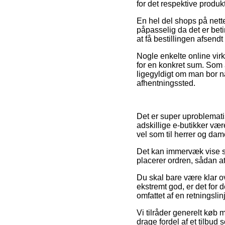
for det respektive produkt
En hel del shops på nett
påpasselig da det er beti
at få bestillingen afsend
Nogle enkelte online virk
for en konkret sum. Som a
ligegyldigt om man bor næ
afhentningssted.
Det er super uproblemati
adskillige e-butikker vær
vel som til herrer og dam
Det kan immervæk vise sig
placerer ordren, sådan at
Du skal bare være klar ov
ekstremt god, er det for 
omfattet af en retningsli
Vi tilråder generelt køb
drage fordel af et tilbud 