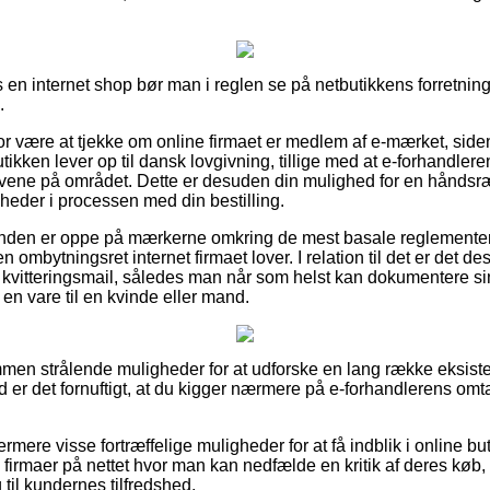
 en internet shop bør man i reglen se på netbutikkens forretnings
.
or være at tjekke om online firmaet er medlem af e-mærket, side
ikken lever op til dansk lovgivning, tillige med at e-forhandleren 
ovene på området. Dette er desuden din mulighed for en håndsræk
gheder i processen med din bestilling.
kunden er oppe på mærkerne omkring de mest basale reglemente
en ombytningsret internet firmaet lover. I relation til det er det
s kvitteringsmail, således man når som helst kan dokumentere sin
en vare til en kvinde eller mand.
dkommen strålende muligheder for at udforske en lang række eksi
d er det fornuftigt, at du kigger nærmere på e-forhandlerens omt
mere visse fortræffelige muligheder for at få indblik i online bu
 firmaer på nettet hvor man kan nedfælde en kritik af deres køb
ng til kundernes tilfredshed.