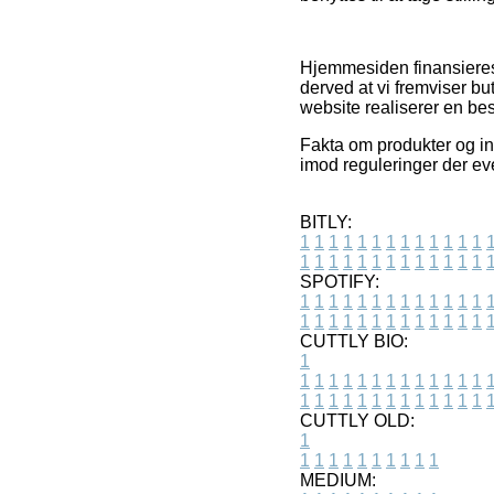
Hjemmesiden finansieres
derved at vi fremviser bu
website realiserer en best
Fakta om produkter og int
imod reguleringer der ev
BITLY:
1
1
1
1
1
1
1
1
1
1
1
1
1
1
1
1
1
1
1
1
1
1
1
1
1
1
SPOTIFY:
1
1
1
1
1
1
1
1
1
1
1
1
1
1
1
1
1
1
1
1
1
1
1
1
1
1
CUTTLY BIO:
1
1
1
1
1
1
1
1
1
1
1
1
1
1
1
1
1
1
1
1
1
1
1
1
1
1
1
CUTTLY OLD:
1
1
1
1
1
1
1
1
1
1
1
MEDIUM: