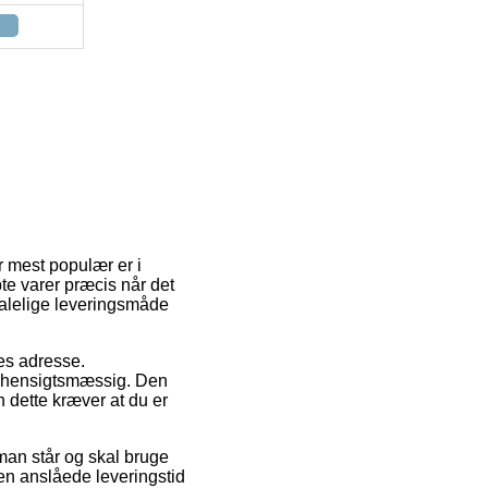
r mest populær er i
bte varer præcis når det
talelige leveringsmåde
es adresse.
s hensigtsmæssig. Den
n dette kræver at du er
man står og skal bruge
den anslåede leveringstid