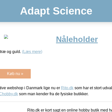
Adapt Science
Nåleholder
i træ og guld.
(Læs mere)
Køb nu »
ive webshop i Danmark lige nu er
Rito.dk
som har et stort udval
Chobby.dk
som man kender fra de fysiske butikker.
Rito.dk er kort sagt en online hobby butik med h