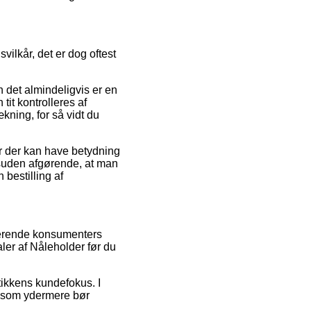
vilkår, det er dog oftest
n det almindeligvis er en
tit kontrolleres af
ning, for så vidt du
r der kan have betydning
 desuden afgørende, at man
 bestilling af
sterende konsumenters
aler af Nåleholder før du
tikkens kundefokus. I
, som ydermere bør