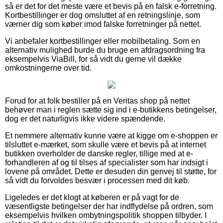
så er det for det meste være et bevis på en falsk e-forretning.
Kortbestillinger er dog omsluttet af en retningslinje, som
værner dig som køber imod falske forretninger på nettet.
Vi anbefaler kortbestillinger eller mobilbetaling. Som en
alternativ mulighed burde du bruge en afdragsordning fra
eksempelvis ViaBill, for så vidt du gerne vil dække
omkostningerne over tid.
Forud for at folk bestiller på en Veritas shop på nettet
behøver man i reglen sætte sig ind i e-butikkens betingelser,
dog er det naturligvis ikke videre spændende.
Et nemmere alternativ kunne være at kigge om e-shoppen er
tilsluttet e-mærket, som skulle være et bevis på at internet
butikken overholder de danske regler, tillige med at e-
forhandleren af og til tilses af specialister som har indsigt i
lovene på området. Dette er desuden din genvej til støtte, for
så vidt du forvoldes besvær i processen med dit køb.
Ligeledes er det klogt at køberen er på vagt for de
væsentligste betingelser der har indflydelse på ordren, som
eksempelvis hvilken ombytningspolitik shoppen tilbyder. I