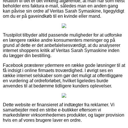
relation til det er det virkelig afgørende, at man når som helst
beholder ens faktura e-mail, således man en anden gang
kan påvise sin ordre af Veritas Sarah Symaskine, ligegyldigt
om du er på gaveindkøb til en kvinde eller mand.
Trustpilot tilbyder altid passende muligheder for at udforske
en længere række andre konsumenters meninger og på
grund af dette er det anbefalelsesværdigt, at du analyserer
internet shoppens kritik af Veritas Sarah Symaskine inden
du lægger din bestilling.
Facebook præsterer ydermere en række gode løsninger til at
få indsigt i online firmaets troværdighed. I øvrigt ses en
række internet selskaber som gør det muligt at offentliggøre
en vurdering af ordreforløbet, hvilket ligeledes burde
anvendes til at bedømme tidligere kunders oplevelser.
Dette website er finansieret af indtægter fra reklamer. Vi
samarbejder med en stribe e-butikker eftersom vi
markedsfører virksomhedernes produkter, og tager provision
hvis en af vores brugere laver en ordre.