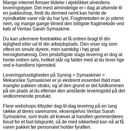
Mange internet firmaer tildeler i øjeblikket alverdens
leveringstyper. Det mest almindelige er i dag at afsende til
en pakkeshop, fordi du dermed nemt kan hente de
nyindkøbte varer når du har lyst. Fragtmetoden er jo yderst
nem, og mange gange tilmed den billigste fragtmetode ved
køb af Veritas Sarah Symaskine.
Du kan ydermere foretrække at få ordren bragt til din
lejlighed eller ud til din arbejdsplads. Den viser sig som
oftest en smule dyrere, men samtidig i høj grad
hensigtsmæssig. Den prisbilligste slags levering er dog at
hente ordren selv, hvilket står og falder med at du lever lige
ved e-handlens hjemsted.
Leveringshastigheden på Syning > Symaskiner >
Mekaniske Symaskiner er jo ekstremt essentiel ifald man
mangler pakken straks, og af den grund er det fuldkommen
på sin plads at du efterser den anslåede leveringstid på det
vedkommende produkt.
Flere webshops tilbyder dag-til-dag levering på en lang
række af deres varenumre, eksempelvis Veritas Sarah
Symaskine, som trods alt kræver at handlen gemmenføres
forud for et fast tidspunkt, så de med sikkerhed kan nå at få
varen pakket før personalet holder fyraften.