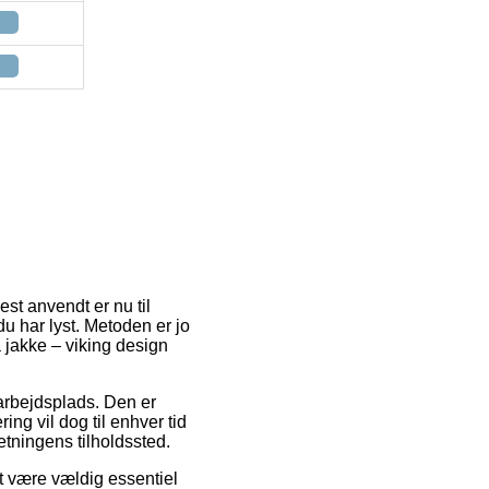
est anvendt er nu til
du har lyst. Metoden er jo
jakke – viking design
n arbejdsplads. Den er
ng vil dog til enhver tid
etningens tilholdssted.
at være vældig essentiel