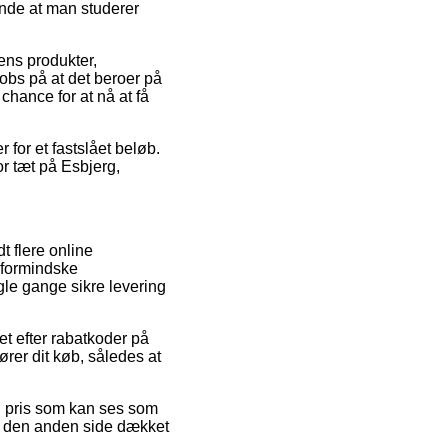
ende at man studerer
ens produkter,
obs på at det beroer på
chance for at nå at få
 for et fastslået beløb.
r tæt på Esbjerg,
t flere online
t formindske
gle gange sikre levering
tet efter rabatkoder på
ører dit køb, således at
en pris som kan ses som
på den anden side dækket