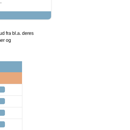
.
 fra bl.a. deres
mer og