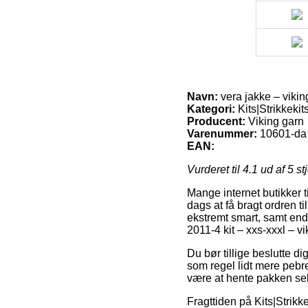
Navn:
vera jakke – vikin
Kategori:
Kits|Strikkekit
Producent:
Viking garn
Varenummer:
10601-da
EAN:
Vurderet til
4.1
ud af 5 st
Mange internet butikker t
dags at få bragt ordren t
ekstremt smart, samt en
2011-4 kit – xxs-xxxl – v
Du bør tillige beslutte di
som regel lidt mere pebre
være at hente pakken selv
Fragttiden på Kits|Strikk