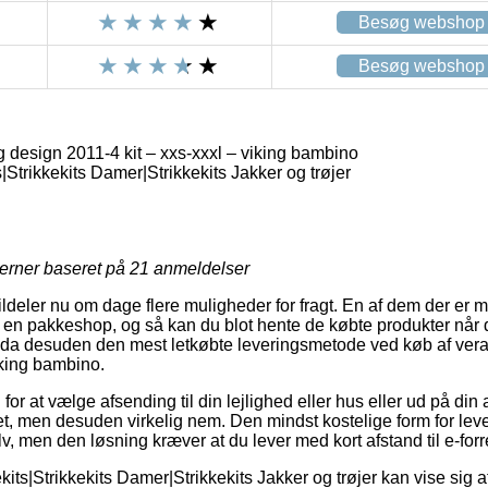
Besøg webshop
Besøg webshop
g design 2011-4 kit – xxs-xxxl – viking bambino
s|Strikkekits Damer|Strikkekits Jakker og trøjer
jerner baseret på
21
anmeldelser
ildeler nu om dage flere muligheder for fragt. En af dem der er m
il en pakkeshop, og så kan du blot hente de købte produkter når 
dda desuden den mest letkøbte leveringsmetode ved køb af vera 
iking bambino.
g for at vælge afsending til din lejlighed eller hus eller ud på di
t, men desuden virkelig nem. Den mindst kostelige form for leveri
, men den løsning kræver at du lever med kort afstand til e-forr
ekits|Strikkekits Damer|Strikkekits Jakker og trøjer kan vise sig 