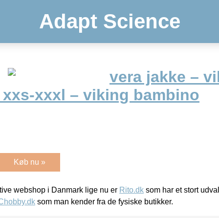
Adapt Science
vera jakke – v
– xxs-xxxl – viking bambino
Køb nu »
ive webshop i Danmark lige nu er
Rito.dk
som har et stort udval
Chobby.dk
som man kender fra de fysiske butikker.