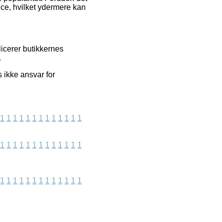
ice, hvilket ydermere kan
licerer butikkernes
.
 ikke ansvar for
1
1
1
1
1
1
1
1
1
1
1
1
1
1
1
1
1
1
1
1
1
1
1
1
1
1
1
1
1
1
1
1
1
1
1
1
1
1
1