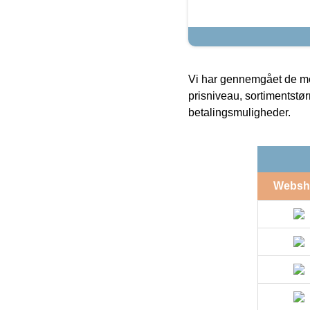
Vi har gennemgået de mes
prisniveau, sortimentstø
betalingsmuligheder.
Websh