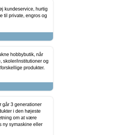
øj kundeservice, hurtig
 til private, engros og
ukne hobbybutik, når
 skoler/institutioner og
forskellige produkter.
 går 3 generationer
dukter i den højeste
sætning om at være
s ny symaskine eller