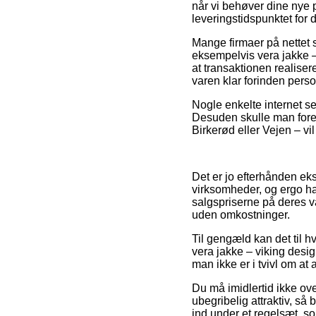
når vi behøver dine nye p
leveringstidspunktet for 
Mange firmaer på nettet 
eksempelvis vera jakke –
at transaktionen realiser
varen klar forinden person
Nogle enkelte internet sel
Desuden skulle man foret
Birkerød eller Vejen – vil
Det er jo efterhånden eks
virksomheder, og ergo har
salgspriserne på deres va
uden omkostninger.
Til gengæld kan det til hv
vera jakke – viking desig
man ikke er i tvivl om at 
Du må imidlertid ikke ov
ubegribelig attraktiv, s
ind under et regelsæt, so