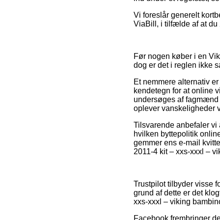
Vi foreslår generelt kort
ViaBill, i tilfælde af at 
Før nogen køber i en Vik
dog er det i reglen ikke s
Et nemmere alternativ er
kendetegn for at online v
undersøges af fagmænd so
oplever vanskeligheder v
Tilsvarende anbefaler vi 
hvilken byttepolitik onlin
gemmer ens e-mail kvitte
2011-4 kit – xxs-xxxl – 
Trustpilot tilbyder visse
grund af dette er det klo
xxs-xxxl – viking bambino
Facebook frembringer des