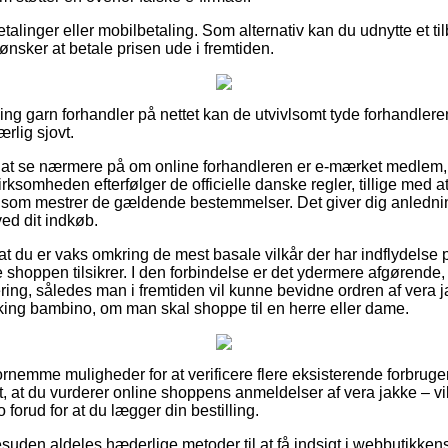
betalinger eller mobilbetaling. Som alternativ kan du udnytte et ti
du ønsker at betale prisen ude i fremtiden.
ing garn forhandler på nettet kan de utvivlsomt tyde forhandler
ærlig sjovt.
 at se nærmere på om online forhandleren er e-mærket medlem, h
irksomheden efterfølger de officielle danske regler, tillige med
m mestrer de gældende bestemmelser. Det giver dig anledning t
ed dit indkøb.
at du er vaks omkring de mest basale vilkår der har indflydelse
e shoppen tilsikrer. I den forbindelse er det ydermere afgørende, 
ring, således man i fremtiden vil kunne bevidne ordren af vera j
viking bambino, om man skal shoppe til en herre eller dame.
 fornemme muligheder for at verificere flere eksisterende forbruge
gt, at du vurderer online shoppens anmeldelser af vera jakke – vi
 forud for at du lægger din bestilling.
uden aldeles hæderlige metoder til at få indsigt i webbutikkens