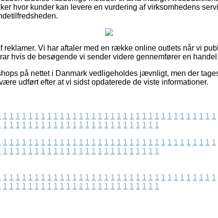
tikker hvor kunder kan levere en vurdering af virksomhedens serv
undetilfredsheden.
 reklamer. Vi har aftaler med en række online outlets når vi pub
orar hvis de besøgende vi sender videre gennemfører en handel
shops på nettet i Danmark vedligeholdes jævnligt, men der tages
være udført efter at vi sidst opdaterede de viste informationer.
1
1
1
1
1
1
1
1
1
1
1
1
1
1
1
1
1
1
1
1
1
1
1
1
1
1
1
1
1
1
1
1
1
1
1
1
1
1
1
1
1
1
1
1
1
1
1
1
1
1
1
1
1
1
1
1
1
1
1
1
1
1
1
1
1
1
1
1
1
1
1
1
1
1
1
1
1
1
1
1
1
1
1
1
1
1
1
1
1
1
1
1
1
1
1
1
1
1
1
1
1
1
1
1
1
1
1
1
1
1
1
1
1
1
1
1
1
1
1
1
1
1
1
1
1
1
1
1
1
1
1
1
1
1
1
1
1
1
1
1
1
1
1
1
1
1
1
1
1
1
1
1
1
1
1
1
1
1
1
1
1
1
1
1
1
1
1
1
1
1
1
1
1
1
1
1
1
1
1
1
1
1
1