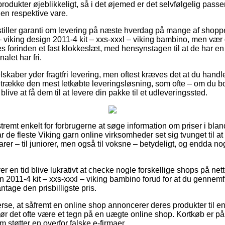
rodukter øjeblikkeligt, så i det øjemed er det selvfølgelig pass
den respektive vare.
stiller garanti om levering på næste hverdag på mange af shopp
 viking design 2011-4 kit – xxs-xxxl – viking bambino, men vær 
es forinden et fast klokkeslæt, med hensynstagen til at de har en 
alet har fri.
skaber yder fragtfri levering, men oftest kræves det at du handler
række den mest letkøbte leveringsløsning, som ofte – om du bo
 blive at få dem til at levere din pakke til et udleveringssted.
tremt enkelt for forbrugerne at søge information om priser i bland
 de fleste Viking garn online virksomheder set sig tvunget til a
rer – til juniorer, men også til voksne – betydeligt, og endda no
er en tid blive lukrativt at checke nogle forskellige shops på net
n 2011-4 kit – xxs-xxxl – viking bambino forud for at du gennemf
antage den prisbilligste pris.
erse, at såfremt en online shop annoncerer deres produkter til 
å bør det ofte være et tegn på en uægte online shop. Kortkøb er 
m støtter en overfor falske e-firmaer.