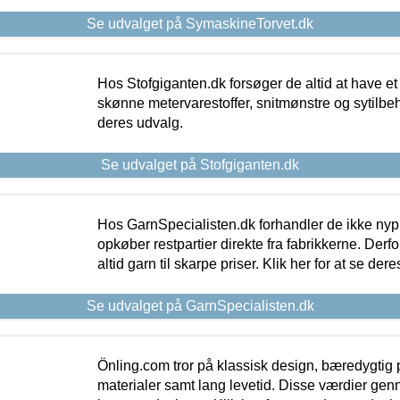
Se udvalget på SymaskineTorvet.dk
Hos Stofgiganten.dk forsøger de altid at have et
skønne metervarestoffer, snitmønstre og sytilbehø
deres udvalg.
Se udvalget på Stofgiganten.dk
Hos GarnSpecialisten.dk forhandler de ikke ny
opkøber restpartier direkte fra fabrikkerne. Derf
altid garn til skarpe priser. Klik her for at se der
Se udvalget på GarnSpecialisten.dk
Önling.com tror på klassisk design, bæredygtig p
materialer samt lang levetid. Disse værdier gen