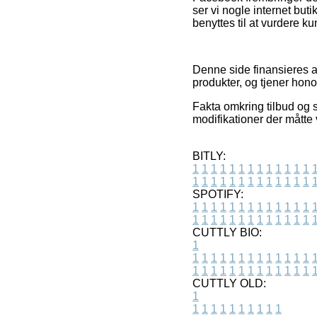
ser vi nogle internet bu
benyttes til at vurdere k
Denne side finansieres af
produkter, og tjener hon
Fakta omkring tilbud og 
modifikationer der måtte 
BITLY:
1
1
1
1
1
1
1
1
1
1
1
1
1
1
1
1
1
1
1
1
1
1
1
1
1
1
SPOTIFY:
1
1
1
1
1
1
1
1
1
1
1
1
1
1
1
1
1
1
1
1
1
1
1
1
1
1
CUTTLY BIO:
1
1
1
1
1
1
1
1
1
1
1
1
1
1
1
1
1
1
1
1
1
1
1
1
1
1
1
CUTTLY OLD:
1
1
1
1
1
1
1
1
1
1
1