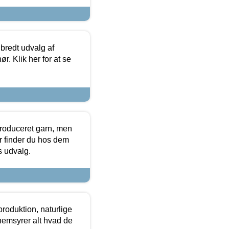
 bredt udvalg af
r. Klik her for at se
produceret garn, men
or finder du hos dem
es udvalg.
roduktion, naturlige
nemsyrer alt hvad de