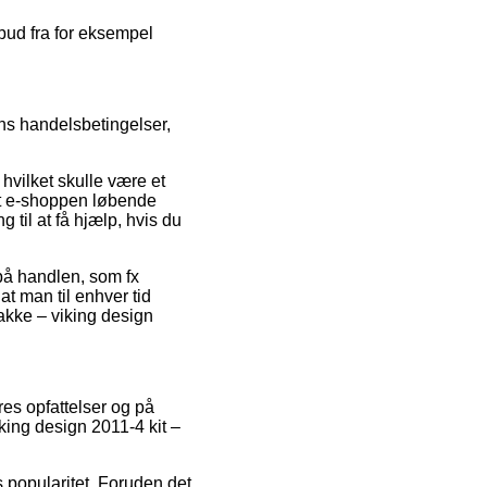
lbud fra for eksempel
ens handelsbetingelser,
vilket skulle være et
 at e-shoppen løbende
il at få hjælp, hvis du
 på handlen, som fx
at man til enhver tid
akke – viking design
res opfattelser og på
king design 2011-4 kit –
 popularitet. Foruden det