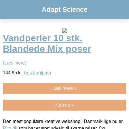
Adapt Science
Vandperler 10 stk.
Blandede Mix poser
(Læs mere)
144.95
kr.
(Vis fragtpris)
Læs mere »
Køb nu »
Den mest populære kreative webshop i Danmark lige nu er
Rito.dk
som har et stort udvalg til skarpe priser. Og