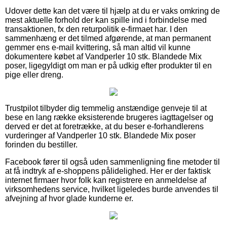
Udover dette kan det være til hjælp at du er vaks omkring de
mest aktuelle forhold der kan spille ind i forbindelse med
transaktionen, fx den returpolitik e-firmaet har. I den
sammenhæng er det tilmed afgørende, at man permanent
gemmer ens e-mail kvittering, så man altid vil kunne
dokumentere købet af Vandperler 10 stk. Blandede Mix
poser, ligegyldigt om man er på udkig efter produkter til en
pige eller dreng.
Trustpilot tilbyder dig temmelig anstændige genveje til at
bese en lang række eksisterende brugeres iagttagelser og
derved er det at foretrække, at du beser e-forhandlerens
vurderinger af Vandperler 10 stk. Blandede Mix poser
forinden du bestiller.
Facebook fører til også uden sammenligning fine metoder til
at få indtryk af e-shoppens pålidelighed. Her er der faktisk
internet firmaer hvor folk kan registrere en anmeldelse af
virksomhedens service, hvilket ligeledes burde anvendes til
afvejning af hvor glade kunderne er.