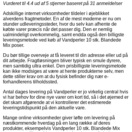
Vurderet til
4.4
ud af 5 stjerner baseret på
31
anmeldelser
Adskillige internet virksomheder tildeler i øjeblikket
alverdens fragtmetoder. En af de mest moderne er nu om
stunder udleveringssteder, hvor du selv kan afhente de
købte varer præcis når det passer dig. Den er nemlig
ualmindeligt overkommelig, samt endda også den billigste
leveringsmetode ved køb af Vandperler 10 stk. Blandede
Mix poser.
Du bør tillige overveje at få leveret til din adresse eller ud på
dit arbejde. Fragtløsningen bliver typisk en smule dyrere,
men samtidig ultra enkel. Den prisbilligste leveringsmetode
kan ikke modsiges at være at hente produkterne selv, men
dette stiller krav om at du fysisk befinder dig nær e-
forhandlerens tilholdssted.
Antal dages levering på Vandperler er jo virkelig central hvis
vi har behov for dine nye varer om kort tid, så i det øjemed er
det skam afgørende at vi kontrollerer det estimerede
leveringstidspunkt på den aktuelle vare.
Mange online virksomheder giver løfte om levering på
næstkommende hverdag på en lang række af deres
produkter, eksempelvis Vandperler 10 stk. Blandede Mix