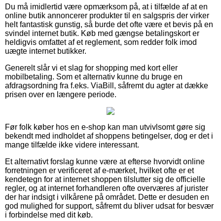
Du må imidlertid være opmærksom på, at i tilfælde af at en
online butik annoncerer produkter til en salgspris der virker
helt fantastisk gunstig, så burde det ofte være et bevis på en
svindel internet butik. Køb med gængse betalingskort er
heldigvis omfattet af et reglement, som redder folk imod
uægte internet butikker.
Generelt slår vi et slag for shopping med kort eller
mobilbetaling. Som et alternativ kunne du bruge en
afdragsordning fra f.eks. ViaBill, såfremt du agter at dække
prisen over en længere periode.
Før folk køber hos en e-shop kan man utvivlsomt gøre sig
bekendt med indholdet af shoppens betingelser, dog er det i
mange tilfælde ikke videre interessant.
Et alternativt forslag kunne være at efterse hvorvidt online
forretningen er verificeret af e-mærket, hvilket ofte er et
kendetegn for at internet shoppen tilslutter sig de officielle
regler, og at internet forhandleren ofte overværes af jurister
der har indsigt i vilkårene på området. Dette er desuden en
god mulighed for support, såfremt du bliver udsat for besvær
i forbindelse med dit køb.