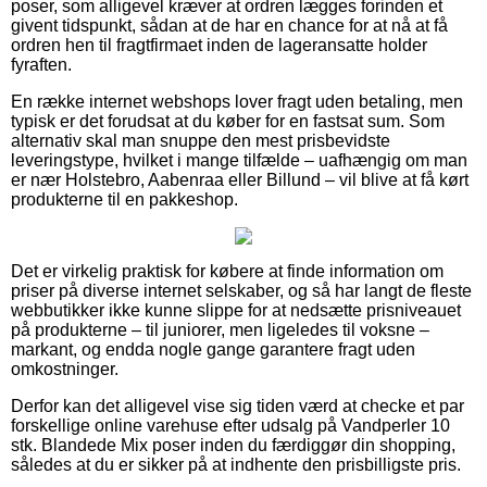
poser, som alligevel kræver at ordren lægges forinden et
givent tidspunkt, sådan at de har en chance for at nå at få
ordren hen til fragtfirmaet inden de lageransatte holder
fyraften.
En række internet webshops lover fragt uden betaling, men
typisk er det forudsat at du køber for en fastsat sum. Som
alternativ skal man snuppe den mest prisbevidste
leveringstype, hvilket i mange tilfælde – uafhængig om man
er nær Holstebro, Aabenraa eller Billund – vil blive at få kørt
produkterne til en pakkeshop.
Det er virkelig praktisk for købere at finde information om
priser på diverse internet selskaber, og så har langt de fleste
webbutikker ikke kunne slippe for at nedsætte prisniveauet
på produkterne – til juniorer, men ligeledes til voksne –
markant, og endda nogle gange garantere fragt uden
omkostninger.
Derfor kan det alligevel vise sig tiden værd at checke et par
forskellige online varehuse efter udsalg på Vandperler 10
stk. Blandede Mix poser inden du færdiggør din shopping,
således at du er sikker på at indhente den prisbilligste pris.