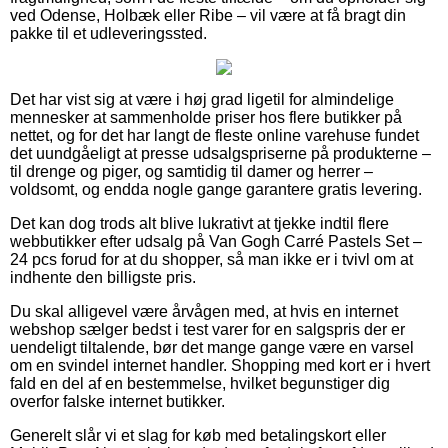
ved Odense, Holbæk eller Ribe – vil være at få bragt din
pakke til et udleveringssted.
Det har vist sig at være i høj grad ligetil for almindelige
mennesker at sammenholde priser hos flere butikker på
nettet, og for det har langt de fleste online varehuse fundet
det uundgåeligt at presse udsalgspriserne på produkterne –
til drenge og piger, og samtidig til damer og herrer –
voldsomt, og endda nogle gange garantere gratis levering.
Det kan dog trods alt blive lukrativt at tjekke indtil flere
webbutikker efter udsalg på Van Gogh Carré Pastels Set –
24 pcs forud for at du shopper, så man ikke er i tvivl om at
indhente den billigste pris.
Du skal alligevel være årvågen med, at hvis en internet
webshop sælger bedst i test varer for en salgspris der er
uendeligt tiltalende, bør det mange gange være en varsel
om en svindel internet handler. Shopping med kort er i hvert
fald en del af en bestemmelse, hvilket begunstiger dig
overfor falske internet butikker.
Generelt slår vi et slag for køb med betalingskort eller