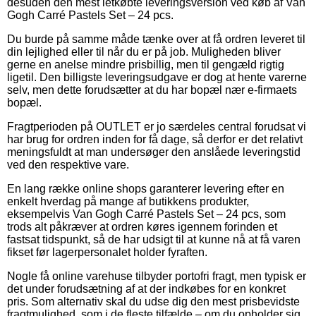
desuden den mest letkøbte leveringsversion ved køb af Van
Gogh Carré Pastels Set – 24 pcs.
Du burde på samme måde tænke over at få ordren leveret til
din lejlighed eller til når du er på job. Muligheden bliver
gerne en anelse mindre prisbillig, men til gengæld rigtig
ligetil. Den billigste leveringsudgave er dog at hente varerne
selv, men dette forudsætter at du har bopæl nær e-firmaets
bopæl.
Fragtperioden på OUTLET er jo særdeles central forudsat vi
har brug for ordren inden for få dage, så derfor er det relativt
meningsfuldt at man undersøger den anslåede leveringstid
ved den respektive vare.
En lang række online shops garanterer levering efter en
enkelt hverdag på mange af butikkens produkter,
eksempelvis Van Gogh Carré Pastels Set – 24 pcs, som
trods alt påkræver at ordren køres igennem forinden et
fastsat tidspunkt, så de har udsigt til at kunne nå at få varen
fikset før lagerpersonalet holder fyraften.
Nogle få online varehuse tilbyder portofri fragt, men typisk er
det under forudsætning af at der indkøbes for en konkret
pris. Som alternativ skal du udse dig den mest prisbevidste
fragtmulighed, som i de fleste tilfælde – om du opholder sig