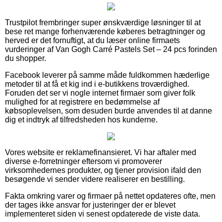
Trustpilot frembringer super ønskværdige løsninger til at
bese ret mange forhenværende køberes betragtninger og
herved er det fornuftigt, at du læser online firmaets
vurderinger af Van Gogh Carré Pastels Set – 24 pcs forinden
du shopper.
Facebook leverer på samme måde fuldkommen hæderlige
metoder til at få et kig ind i e-butikkens troværdighed.
Foruden det ser vi nogle internet firmaer som giver folk
mulighed for at registrere en bedømmelse af
købsoplevelsen, som desuden burde anvendes til at danne
dig et indtryk af tilfredsheden hos kunderne.
Vores website er reklamefinansieret. Vi har aftaler med
diverse e-forretninger eftersom vi promoverer
virksomhedernes produkter, og tjener provision ifald den
besøgende vi sender videre realiserer en bestilling.
Fakta omkring varer og firmaer på nettet opdateres ofte, men
der tages ikke ansvar for justeringer der er blevet
implementeret siden vi senest opdaterede de viste data.