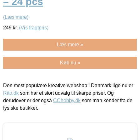
– 24 pcs
(Læs mere)
249
kr.
(Vis fragtpris)
Læs mere »
Køb nu »
Den mest populære kreative webshop i Danmark lige nu er
Rito.dk
som har et stort udvalg til skarpe priser. Og
derudover er der også
CChobby.dk
som man kender fra de
fysiske butikker.