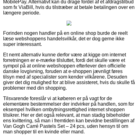
MobilePay. Alternativt kan du drage fordel af et afdragstilbud
som fx ViaBill, hvis du tilstræber at betale betalingen over en
længere periode.
Forinden nogen handler på en online shop burde de reelt
læse webshoppens handelsvilkår, det er dog gerne ikke
super interessant.
Et nemt alternativ kunne derfor være at kigge om internet
forretningen er e-mærke tilsluttet, fordi det skulle være et
sympol på at online webshoppen efterlever den officielle
danske lovgivning, foruden at e-shoppen jævnligt føres
tilsyn med af specialister som kender vilkårene. Desuden
giver det dig mulighed for at blive assisteret, hvis du skulle få
problemer med din shopping.
Tilsvarende foreslår vi at køberen er på vagt for de
elementære bestemmelser der indvirker på handlen, som for
eksempel hvilken ombytningsrettighed internet shoppen
tilsikrer. Her er det også relevant, at man stadig bibeholder
ens kvittering, så man i fremtiden kan bevidne bestillingen af
Van Gogh Carré Pastels Set – 24 pcs, uden hensyn til om
man shopper til en kvinde eller mand.