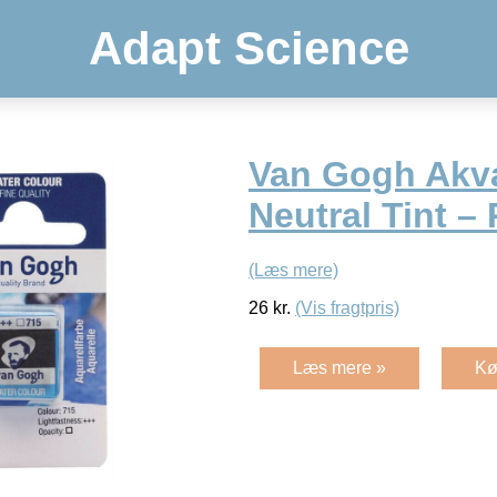
Adapt Science
Van Gogh Akva
Neutral Tint –
(Læs mere)
26
kr.
(Vis fragtpris)
Læs mere »
Kø