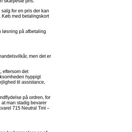
n skarpeste pris.
 salg for en pris der kan
r. Køb med betalingskort
 løsning på afbetaling
handelsvilkår, men det er
, eftersom det
virksomheden hyppigt
lighed til assistance,
ndflydelse på ordren, for
t, at man stadig bevarer
varel 715 Neutral Tint –