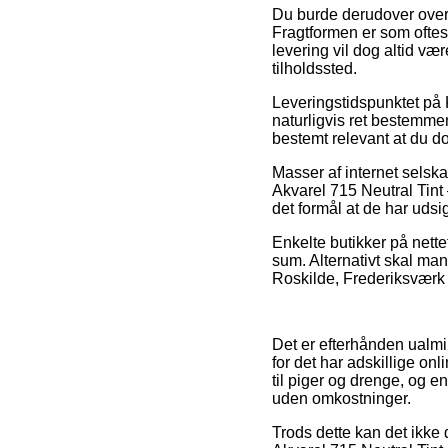
Du burde derudover overve
Fragtformen er som oftes
levering vil dog altid vær
tilholdssted.
Leveringstidspunktet på 
naturligvis ret bestemmen
bestemt relevant at du 
Masser af internet selsk
Akvarel 715 Neutral Tint
det formål at de har udsig
Enkelte butikker på nettet
sum. Alternativt skal man
Roskilde, Frederiksværk e
Det er efterhånden ualmi
for det har adskillige o
til piger og drenge, og 
uden omkostninger.
Trods dette kan det ikke