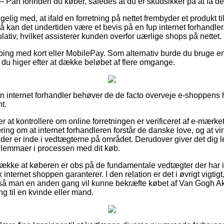
– Pan forinden du køber, således at du er skudsikker på at få de
ig med, at ifald en forretning på nettet frembyder et produkt til
å kan det undertiden være et bevis på en fup internet forhandle
ulativ, hvilket assisterer kunden overfor uærlige shops på nettet.
pping med kort eller MobilePay. Som alternativ burde du bruge en
at du higer efter at dække beløbet af flere omgange.
 en internet forhandler behøver de de facto overveje e-shoppens 
t.
at kontrollere om online forretningen er verificeret af e-mærket
æring om at internet forhandleren forstår de danske love, og at 
r er inde i vedtægterne på området. Derudover giver det dig lej
 dilemmaer i processen med dit køb.
trække at køberen er obs på de fundamentale vedtægter der har i
internet shoppen garanterer. I den relation er det i øvrigt vigtig
, så man en anden gang vil kunne bekræfte købet af Van Gogh Ak
g til en kvinde eller mand.