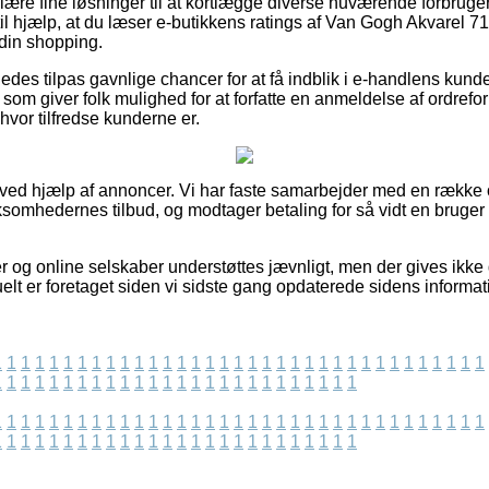
ulære fine løsninger til at kortlægge diverse nuværende forbru
il hjælp, at du læser e-butikkens ratings af Van Gogh Akvarel 71
 din shopping.
edes tilpas gavnlige chancer for at få indblik i e-handlens kun
 som giver folk mulighed for at forfatte en anmeldelse af ordref
 hvor tilfredse kunderne er.
t ved hjælp af annoncer. Vi har faste samarbejder med en række
rksomhedernes tilbud, og modtager betaling for så vidt en bruge
 og online selskaber understøttes jævnligt, men der gives ikke
elt er foretaget siden vi sidste gang opdaterede sidens informat
1
1
1
1
1
1
1
1
1
1
1
1
1
1
1
1
1
1
1
1
1
1
1
1
1
1
1
1
1
1
1
1
1
1
1
1
1
1
1
1
1
1
1
1
1
1
1
1
1
1
1
1
1
1
1
1
1
1
1
1
1
1
1
1
1
1
1
1
1
1
1
1
1
1
1
1
1
1
1
1
1
1
1
1
1
1
1
1
1
1
1
1
1
1
1
1
1
1
1
1
1
1
1
1
1
1
1
1
1
1
1
1
1
1
1
1
1
1
1
1
1
1