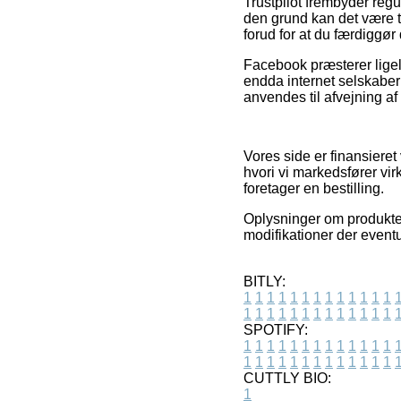
Trustpilot frembyder reg
den grund kan det være t
forud for at du færdiggør
Facebook præsterer ligel
endda internet selskaber
anvendes til afvejning af
Vores side er finansiere
hvori vi markedsfører vi
foretager en bestilling.
Oplysninger om produkter
modifikationer der eventu
BITLY:
1
1
1
1
1
1
1
1
1
1
1
1
1
1
1
1
1
1
1
1
1
1
1
1
1
1
SPOTIFY:
1
1
1
1
1
1
1
1
1
1
1
1
1
1
1
1
1
1
1
1
1
1
1
1
1
1
CUTTLY BIO:
1