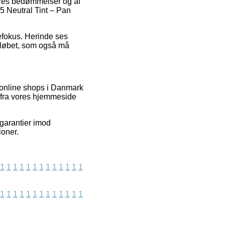
geres bedømmelser og af
5 Neutral Tint – Pan
defokus. Herinde ses
orløbet, som også må
 online shops i Danmark
r fra vores hjemmeside
 garantier imod
ioner.
1
1
1
1
1
1
1
1
1
1
1
1
1
1
1
1
1
1
1
1
1
1
1
1
1
1