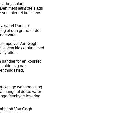
in arbejdsplads.
 Den mest letkøbte slags
ge ved internet butikkens
h akvarel Pans er
 og af den grund er det
nde vare.
 eksempelvis Van Gogh
et givent klokkeslæt, med
r fyraften.
n handler for en konkret
opholder sig nær
fhentningssted.
forskellige webshops, og
på mange af deres varer –
gange frembyde levering
 rabat på Van Gogh