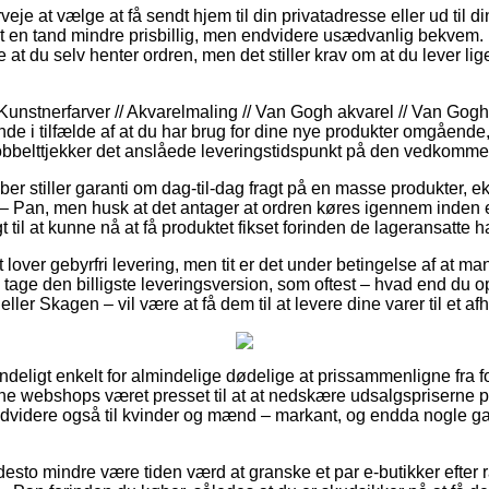
je at vælge at få sendt hjem til din privatadresse eller ud til d
t en tand mindre prisbillig, men endvidere usædvanlig bekvem.
e at du selv henter ordren, men det stiller krav om at du lever li
Kunstnerfarver // Akvarelmaling // Van Gogh akvarel // Van Gog
de i tilfælde af at du har brug for dine nye produkter omgående,
dobbelttjekker det anslåede leveringstidspunkt på den vedkomme
aber stiller garanti om dag-til-dag fragt på en masse produkter,
 – Pan, men husk at det antager at ordren køres igennem inden 
t til at kunne nå at få produktet fikset forinden de lageransatte ha
 lover gebyrfri levering, men tit er det under betingelse af at ma
 tage den billigste leveringsversion, som oftest – hvad end du 
ller Skagen – vil være at få dem til at levere dine varer til et a
ndeligt enkelt for almindelige dødelige at prissammenligne fra 
nline webshops været presset til at at nedskære udsalgspriserne 
endvidere også til kvinder og mænd – markant, og endda nogle 
 desto mindre være tiden værd at granske et par e-butikker efter