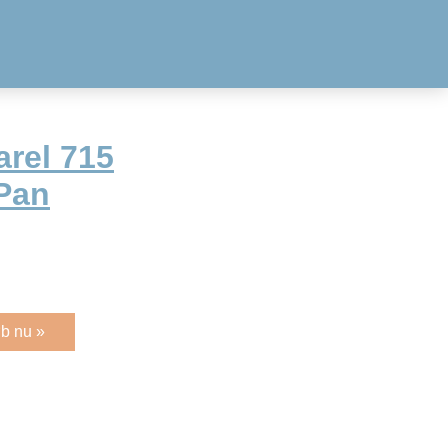
rel 715
 Pan
b nu »