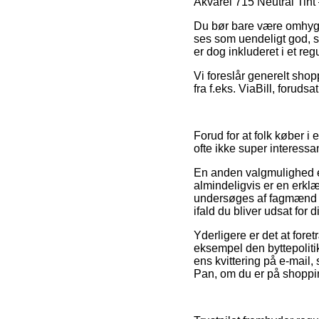
Akvarel 715 Neutral Tint 
Du bør bare være omhyggel
ses som uendeligt god, s
er dog inkluderet i et reg
Vi foreslår generelt sho
fra f.eks. ViaBill, foruds
Forud for at folk køber i
ofte ikke super interessan
En anden valgmulighed er 
almindeligvis er en erkl
undersøges af fagmænd de
ifald du bliver udsat for
Yderligere er det at fore
eksempel den byttepolitik 
ens kvittering på e-mail
Pan, om du er på shoppin