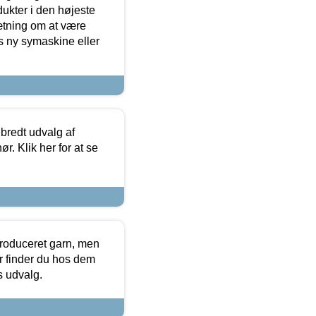
dukter i den højeste
sætning om at være
s ny symaskine eller
 bredt udvalg af
r. Klik her for at se
produceret garn, men
or finder du hos dem
es udvalg.