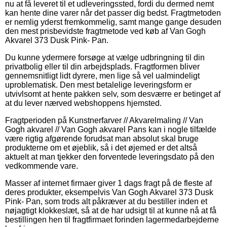
nu at få leveret til et udleveringssted, fordi du dermed nemt
kan hente dine varer når det passer dig bedst. Fragtmetoden
er nemlig yderst fremkommelig, samt mange gange desuden
den mest prisbevidste fragtmetode ved køb af Van Gogh
Akvarel 373 Dusk Pink- Pan.
Du kunne ydermere forsøge at vælge udbringning til din
privatbolig eller til din arbejdsplads. Fragtformen bliver
gennemsnitligt lidt dyrere, men lige så vel ualmindeligt
uproblematisk. Den mest betalelige leveringsform er
utvivlsomt at hente pakken selv, som desværre er betinget af
at du lever nærved webshoppens hjemsted.
Fragtperioden på Kunstnerfarver // Akvarelmaling // Van
Gogh akvarel // Van Gogh akvarel Pans kan i nogle tilfælde
være rigtig afgørende forudsat man absolut skal bruge
produkterne om et øjeblik, så i det øjemed er det altså
aktuelt at man tjekker den forventede leveringsdato på den
vedkommende vare.
Masser af internet firmaer giver 1 dags fragt på de fleste af
deres produkter, eksempelvis Van Gogh Akvarel 373 Dusk
Pink- Pan, som trods alt påkræver at du bestiller inden et
nøjagtigt klokkeslæt, så at de har udsigt til at kunne nå at få
bestillingen hen til fragtfirmaet forinden lagermedarbejderne