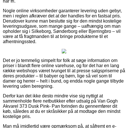
har fri.
Nogle online virksomheder garanterer levering uden gebyr,
men i reglen afkræver det at der handles for en fastsat pris.
Derudover kunne man beslutte sig for den mindst kostelige
leveringsudgave, som mange gange – uafhængig om man
opholder sig i Silkeborg, Sønderborg eller Bjerringbro – vil
være at få fragtmanden til at bringe produkterne til et
afhentningssted.
Det er jo temmelig simpelt for folk at søge information om
priser i blandt flere online varehuse, og for det har en lang
række webshops været tvunget til at presse salgspriserne på
deres produkter – til babyer og børn, lige så vel som til
damer og herrer – helt i bund, og endda nogle gange tilbyde
levering uden beregning.
Derfor kan det ikke desto mindre vise sig nyttigt at
sammenholde flere netbutikker efter udsalg på Van Gogh
Akvarel 373 Dusk Pink- Pan forinden du gennemfører dit
køb, således at du er skråsikker på at modtage den mindst
kostelige pris.
Man må imidlertid være opmærksom på, at såfremt en e-