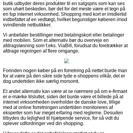
butik udbyder deres produkter til en salgspris som kan ses
som uhørt beskeden, bør det for det meste være et tegn på
en fup internet virksomhed. Shopping med kort er imidlertid
indbefattet af en vedtægt, hvilket begunstiger køberen imod
svindlende netbutikker.
Vi anbefaler bestillinger med betalingskort eller betalinger
med mobilen. Som et alternativ bør du overveje en
afdragsløsning som f.eks. ViaBill, forudsat du foretrækker at
afdrage regningen af flere omgange.
Forinden nogen køber på en forretning på nettet burde man
for at være på den sikre side tyde e-shoppens vilkår, det er
dog undertiden ikke særlig morsomt.
Et andet alternativ kan være at se nærmere på om e-firmaet
er e-mærke tilsluttet, siden det burde være et billede på at
internet virksomheden overholder de danske love, tillige
med at online forretningen undertiden monitoreres af
eksperter som har meget erfaring med reglerne. Desuden
tilbydes du lejlighed til hjælpende service, for så vidt du
oplever udfordringer ved din shopping.