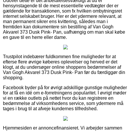
Udover dette er det anbefalelsesværdigt at du er
hensynstagende til de mest essentielle vedtægter der er
gældende for transaktionen, som fx hvilken ombytningsret
internet selskabet bruger. Her er det ydermere relevant, at
man permanent sikrer ens kvittering, således man i
fremtiden kan dokumentere sin bestilling af Van Gogh
Akvarel 373 Dusk Pink- Pan, uafhængig om man skal købe
en gave til en herre eller dame.
Trustpilot indebærer fuldkommen fine muligheder for at
efterse flere øvrige køberes oplevelser og herved er det
klogt, at du undersøger online shoppens bedømmelser af
Van Gogh Akvarel 373 Dusk Pink- Pan før du færdiggør din
shopping.
Facebook byder på for øvrigt adskillige gunstige muligheder
for at få en idé om e-forretningens popularitet. I øvrigt møder
vi en række outlets på nettet hvor du kan registrere en
bedømmelse af virksomhedens service, som ydermere må
tages i brug til at afveje kundernes tilfredshed.
Hjemmesiden er annoncefinansieret. Vi arbejder sammen