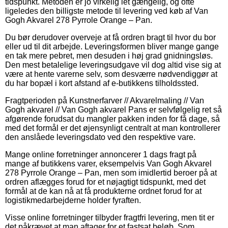
tidspunkt. Metoden er jo virkelig let gængelig, og ofte
ligeledes den billigste metode til levering ved køb af Van
Gogh Akvarel 278 Pyrrole Orange – Pan.
Du bør derudover overveje at få ordren bragt til hvor du bor
eller ud til dit arbejde. Leveringsformen bliver mange gange
en tak mere pebret, men desuden i høj grad gnidningsløs.
Den mest betalelige leveringsudgave vil dog altid vise sig at
være at hente varerne selv, som desværre nødvendiggør at
du har bopæl i kort afstand af e-butikkens tilholdssted.
Fragtperioden på Kunstnerfarver // Akvarelmaling // Van
Gogh akvarel // Van Gogh akvarel Pans er selvfølgelig ret så
afgørende forudsat du mangler pakken inden for få dage, så
med det formål er det øjensynligt centralt at man kontrollerer
den anslåede leveringsdato ved den respektive vare.
Mange online forretninger annoncerer 1 dags fragt på
mange af butikkens varer, eksempelvis Van Gogh Akvarel
278 Pyrrole Orange – Pan, men som imidlertid beroer på at
ordren aflægges forud for et nøjagtigt tidspunkt, med det
formål at de kan nå at få produkterne ordnet forud for at
logistikmedarbejderne holder fyraften.
Visse online forretninger tilbyder fragtfri levering, men tit er
det påkrævet at man aftager for et fastsat beløb. Som