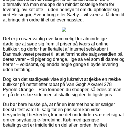
alternativ må man snuppe den mindst kostelige form for
levering, hvilket ofte – uden hensyn til om du opholder sig
ved Helsingør, Svendborg eller Sæby – vil være at få dem til
at bringe din ordre til et udleveringssted.
Det er jo usædvanlig overkommeligt for almindelige
dødelige at søge sig frem til priser på tværs af online
butikker, og derfor har flertallet af internet selskaber i
Danmark været presset til at at formindske salgsværdien på
deres varer – til piger og drenge, lige så vel som til damer og
herrer – voldsomt, og endda nogle gange tilbyde levering
uden betaling.
Dog kan det stadigvæk vise sig lukrativt at tjekke en række
butikker på nettet efter rabat på Van Gogh Akvarel 278
Pyrrole Orange – Pan forinden du shopper, således at man
er på den sikre side med at skaffe sig den billigste pris.
Du bør bare huske på, at når en internet handler sælger
bedst i test varer til salg for en pris som kan virke
besynderligt beskeden, kunne det undertiden være et signal
om en snydagtig e-forretning. Køb med gængse
betalingskort er imidlertid en del af en orden, hvilket