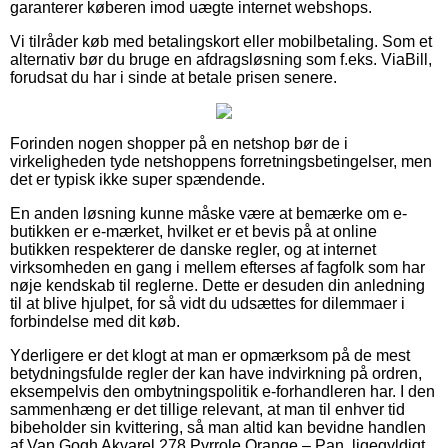
garanterer køberen imod uægte internet webshops.
Vi tilråder køb med betalingskort eller mobilbetaling. Som et
alternativ bør du bruge en afdragsløsning som f.eks. ViaBill,
forudsat du har i sinde at betale prisen senere.
Forinden nogen shopper på en netshop bør de i
virkeligheden tyde netshoppens forretningsbetingelser, men
det er typisk ikke super spændende.
En anden løsning kunne måske være at bemærke om e-
butikken er e-mærket, hvilket er et bevis på at online
butikken respekterer de danske regler, og at internet
virksomheden en gang i mellem efterses af fagfolk som har
nøje kendskab til reglerne. Dette er desuden din anledning
til at blive hjulpet, for så vidt du udsættes for dilemmaer i
forbindelse med dit køb.
Yderligere er det klogt at man er opmærksom på de mest
betydningsfulde regler der kan have indvirkning på ordren,
eksempelvis den ombytningspolitik e-forhandleren har. I den
sammenhæng er det tillige relevant, at man til enhver tid
bibeholder sin kvittering, så man altid kan bevidne handlen
af Van Gogh Akvarel 278 Pyrrole Orange – Pan, ligegyldigt