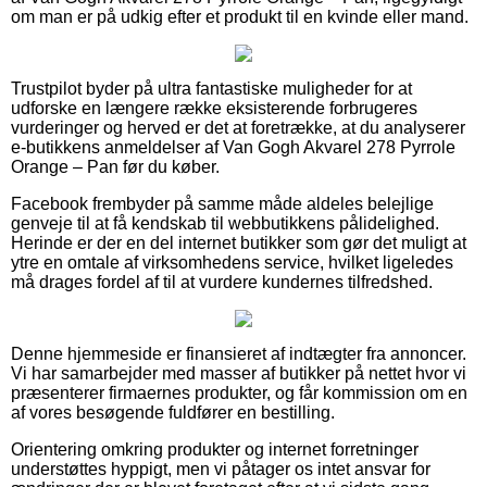
om man er på udkig efter et produkt til en kvinde eller mand.
Trustpilot byder på ultra fantastiske muligheder for at
udforske en længere række eksisterende forbrugeres
vurderinger og herved er det at foretrække, at du analyserer
e-butikkens anmeldelser af Van Gogh Akvarel 278 Pyrrole
Orange – Pan før du køber.
Facebook frembyder på samme måde aldeles belejlige
genveje til at få kendskab til webbutikkens pålidelighed.
Herinde er der en del internet butikker som gør det muligt at
ytre en omtale af virksomhedens service, hvilket ligeledes
må drages fordel af til at vurdere kundernes tilfredshed.
Denne hjemmeside er finansieret af indtægter fra annoncer.
Vi har samarbejder med masser af butikker på nettet hvor vi
præsenterer firmaernes produkter, og får kommission om en
af vores besøgende fuldfører en bestilling.
Orientering omkring produkter og internet forretninger
understøttes hyppigt, men vi påtager os intet ansvar for