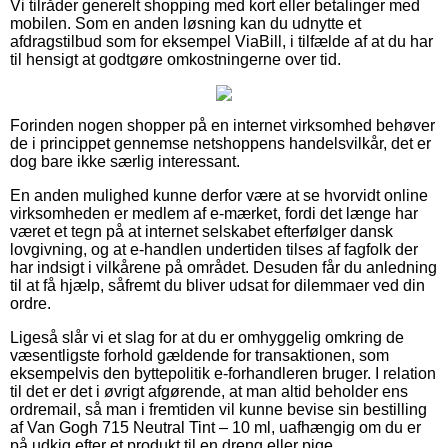
Vi tilråder generelt shopping med kort eller betalinger med
mobilen. Som en anden løsning kan du udnytte et
afdragstilbud som for eksempel ViaBill, i tilfælde af at du har
til hensigt at godtgøre omkostningerne over tid.
Forinden nogen shopper på en internet virksomhed behøver
de i princippet gennemse netshoppens handelsvilkår, det er
dog bare ikke særlig interessant.
En anden mulighed kunne derfor være at se hvorvidt online
virksomheden er medlem af e-mærket, fordi det længe har
været et tegn på at internet selskabet efterfølger dansk
lovgivning, og at e-handlen undertiden tilses af fagfolk der
har indsigt i vilkårene på området. Desuden får du anledning
til at få hjælp, såfremt du bliver udsat for dilemmaer ved din
ordre.
Ligeså slår vi et slag for at du er omhyggelig omkring de
væsentligste forhold gældende for transaktionen, som
eksempelvis den byttepolitik e-forhandleren bruger. I relation
til det er det i øvrigt afgørende, at man altid beholder ens
ordremail, så man i fremtiden vil kunne bevise sin bestilling
af Van Gogh 715 Neutral Tint – 10 ml, uafhængig om du er
på udkig efter et produkt til en dreng eller pige.