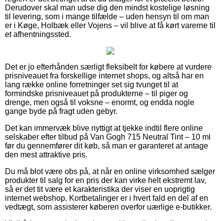
Derudover skal man udse dig den mindst kostelige løsning
til levering, som i mange tilfælde – uden hensyn til om man
er i Køge, Holbæk eller Vojens – vil blive at få kørt varerne til
et afhentningssted.
Det er jo efterhånden særligt fleksibelt for købere at vurdere
prisniveauet fra forskellige internet shops, og altså har en
lang række online forretninger set sig tvunget til at
formindske prisniveauet på produkterne – til piger og
drenge, men også til voksne – enormt, og endda nogle
gange byde på fragt uden gebyr.
Det kan immervæk blive nyttigt at tjekke indtil flere online
selskaber efter tilbud på Van Gogh 715 Neutral Tint – 10 ml
før du gennemfører dit køb, så man er garanteret at antage
den mest attraktive pris.
Du må blot være obs på, at når en online virksomhed sælger
produkter til salg for en pris der kan virke helt ekstremt lav,
så er det tit være et karakteristika der viser en uoprigtig
internet webshop. Kortbetalinger er i hvert fald en del af en
vedtægt, som assisterer køberen overfor uærlige e-butikker.