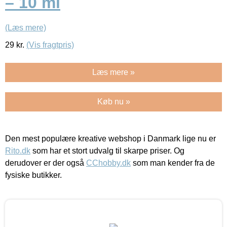
– 10 ml
(Læs mere)
29
kr.
(Vis fragtpris)
Læs mere »
Køb nu »
Den mest populære kreative webshop i Danmark lige nu er
Rito.dk
som har et stort udvalg til skarpe priser. Og
derudover er der også
CChobby.dk
som man kender fra de
fysiske butikker.