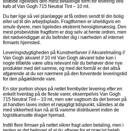
tilfælde ligeledes den mest betalelige form for levering ved
køb af Van Gogh 715 Neutral Tint – 10 ml.
Du bør lige så vel planlægge at få ordren sendt til din bolig
eller ud til din arbejdsplads. Fragtformen er uheldigvis en
smule dyrere, men ligeledes ekstremt hensigtsmæssig. Den
mest prisbevidste fragtform er dog selv at hente ordren, men
det nødvendiggør at du befinder dig i nærheden af internet
firmaets hjemsted.
Leveringsdygtigheden på Kunstnerfarver // Akvarelmaling //
Van Gogh akvarel // 10 ml Van Gogh akvarel tube kan i
nogle tilfælde være ultra relevant når du behøver dine nye
produkter med det samme, og med det formål er det altså
afgørende at du ser nærmere på den forventede leveringstid
for den pågældende vare.
En stor portion shops på nettet frembyder levering efter en
enkelt hverdag på de fleste varer, eksempelvis Van Gogh
715 Neutral Tint – 10 ml, men vær vagtsom da det beroer på
at handlen laves inden et nøjagtigt tidspunkt, således at de
med sikkerhed kan nå at få varerne distribueret inden de
logistikansatte drager hjemad.
Indtil flere firmaer på nettet sikrer fragt uden betaling, men i
reglen er det betinget af at du aftager for et præcist beløb.