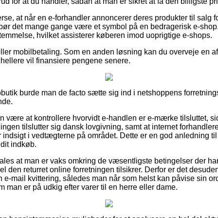
d for at du handler, sådan at man er sikret at få den billigste pri
rse, at når en e-forhandler annoncerer deres produkter til salg 
 bør det mange gange være et symbol på en bedragerisk e-shop
stemmelse, hvilket assisterer køberen imod uoprigtige e-shops.
 eller mobilbetaling. Som en anden løsning kan du overveje en a
 hellere vil finansiere pengene senere.
bbutik burde man de facto sætte sig ind i netshoppens forretning
nde.
 være at kontrollere hvorvidt e-handlen er e-mærke tilsluttet, s
ningen tilslutter sig dansk lovgivning, samt at internet forhandle
r indsigt i vedtægterne på området. Dette er en god anledning til s
dit indkøb.
les at man er vaks omkring de væsentligste betingelser der har
el den returret online forretningen tilsikrer. Derfor er det desud
 e-mail kvittering, således man når som helst kan påvise sin o
 man er på udkig efter varer til en herre eller dame.