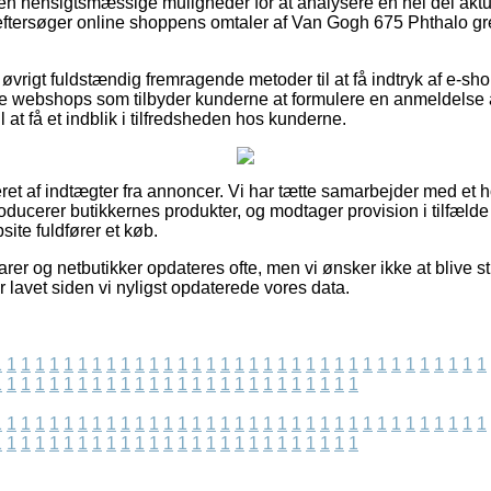
en hensigtsmæssige muligheder for at analysere en hel del aktue
u eftersøger online shoppens omtaler af Van Gogh 675 Phthalo gre
øvrigt fuldstændig fremragende metoder til at få indtryk af e-sh
ne webshops som tilbyder kunderne at formulere en anmeldelse 
 at få et indblik i tilfredsheden hos kunderne.
ret af indtægter fra annoncer. Vi har tætte samarbejder med et h
oducerer butikkernes produkter, og modtager provision i tilfælde 
te fuldfører et køb.
r og netbutikker opdateres ofte, men vi ønsker ikke at blive stil
 lavet siden vi nyligst opdaterede vores data.
1
1
1
1
1
1
1
1
1
1
1
1
1
1
1
1
1
1
1
1
1
1
1
1
1
1
1
1
1
1
1
1
1
1
1
1
1
1
1
1
1
1
1
1
1
1
1
1
1
1
1
1
1
1
1
1
1
1
1
1
1
1
1
1
1
1
1
1
1
1
1
1
1
1
1
1
1
1
1
1
1
1
1
1
1
1
1
1
1
1
1
1
1
1
1
1
1
1
1
1
1
1
1
1
1
1
1
1
1
1
1
1
1
1
1
1
1
1
1
1
1
1