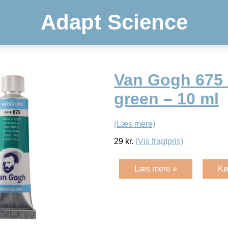
Adapt Science
Van Gogh 675 
green – 10 ml
(Læs mere)
29
kr.
(Vis fragtpris)
Læs mere »
Kø