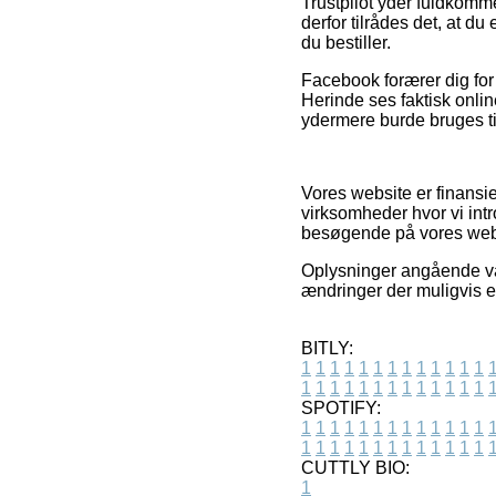
Trustpilot yder fuldkomm
derfor tilrådes det, at d
du bestiller.
Facebook forærer dig for 
Herinde ses faktisk onli
ydermere burde bruges til
Vores website er finansie
virksomheder hvor vi intr
besøgende på vores websi
Oplysninger angående vare
ændringer der muligvis er
BITLY:
1
1
1
1
1
1
1
1
1
1
1
1
1
1
1
1
1
1
1
1
1
1
1
1
1
1
SPOTIFY:
1
1
1
1
1
1
1
1
1
1
1
1
1
1
1
1
1
1
1
1
1
1
1
1
1
1
CUTTLY BIO:
1