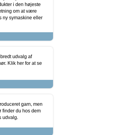
dukter i den højeste
sætning om at være
s ny symaskine eller
 bredt udvalg af
r. Klik her for at se
produceret garn, men
or finder du hos dem
es udvalg.