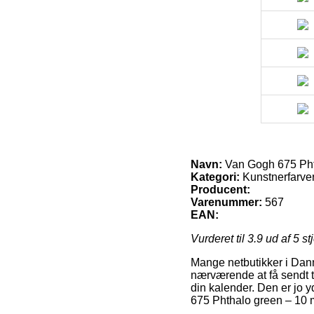
Navn:
Van Gogh 675 Pht
Kategori:
Kunstnerfarver
Producent:
Varenummer:
567
EAN:
Vurderet til
3.9
ud af 5 st
Mange netbutikker i Danm
nærværende at få sendt ti
din kalender. Den er jo 
675 Phthalo green – 10 