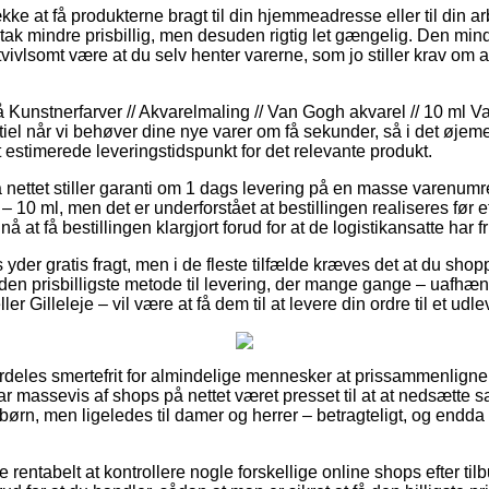
kke at få produkterne bragt til din hjemmeadresse eller til din 
tak mindre prisbillig, men desuden rigtig let gængelig. Den mind
vivlsomt være at du selv henter varerne, som jo stiller krav om a
Kunstnerfarver // Akvarelmaling // Van Gogh akvarel // 10 ml V
ntiel når vi behøver dine nye varer om få sekunder, så i det øjem
 estimerede leveringstidspunkt for det relevante produkt.
nettet stiller garanti om 1 dags levering på en masse varenum
10 ml, men det er underforstået at bestillingen realiseres før et
 at få bestillingen klargjort forud for at de logistikansatte har fr
der gratis fragt, men i de fleste tilfælde kræves det at du shoppe
en prisbilligste metode til levering, der mange gange – uafhæ
er Gilleleje – vil være at få dem til at levere din ordre til et udl
rdeles smertefrit for almindelige mennesker at prissammenligne
r massevis af shops på nettet været presset til at at nedsætte 
 børn, men ligeledes til damer og herrer – betragteligt, og endda
ve rentabelt at kontrollere nogle forskellige online shops efter t