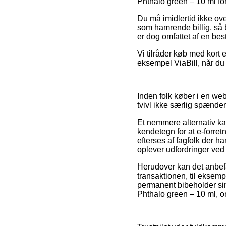
Phthalo green – 10 ml foru
Du må imidlertid ikke ove
som hamrende billig, så
er dog omfattet af en be
Vi tilråder køb med kort
eksempel ViaBill, når du
Inden folk køber i en we
tvivl ikke særlig spænde
Et nemmere alternativ kan
kendetegn for at e-forret
efterses af fagfolk der ha
oplever udfordringer ved 
Herudover kan det anbefa
transaktionen, til eksemp
permanent bibeholder sin
Phthalo green – 10 ml, om