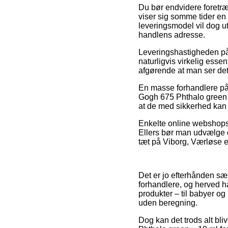
Du bør endvidere foretræ
viser sig somme tider en 
leveringsmodel vil dog ut
handlens adresse.
Leveringshastigheden på 
naturligvis virkelig esse
afgørende at man ser det
En masse forhandlere på 
Gogh 675 Phthalo green – 
at de med sikkerhed kan nå
Enkelte online webshops y
Ellers bør man udvælge d
tæt på Viborg, Værløse ell
Det er jo efterhånden sæ
forhandlere, og herved ha
produkter – til babyer og
uden beregning.
Dog kan det trods alt bli