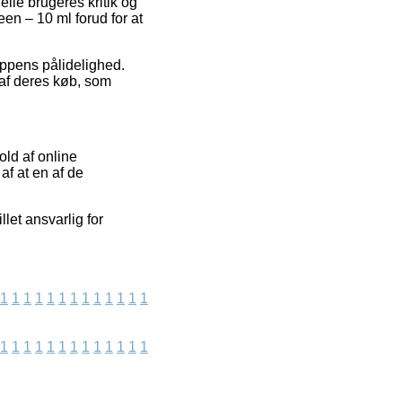
lle brugeres kritik og
en – 10 ml forud for at
oppens pålidelighed.
af deres køb, som
old af online
af at en af de
let ansvarlig for
1
1
1
1
1
1
1
1
1
1
1
1
1
1
1
1
1
1
1
1
1
1
1
1
1
1