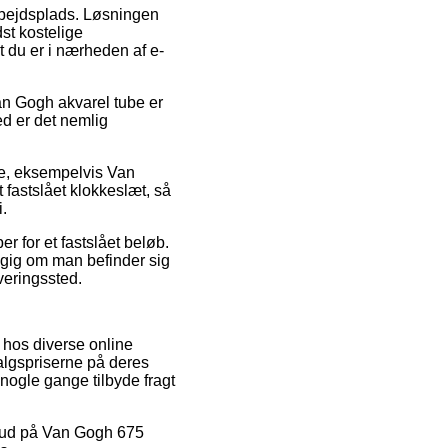
arbejdsplads. Løsningen
st kostelige
t du er i nærheden af e-
an Gogh akvarel tube er
ed er det nemlig
re, eksempelvis Van
 fastslået klokkeslæt, så
i.
r for et fastslået beløb.
ngig om man befinder sig
everingssted.
 hos diverse online
salgspriserne på deres
 nogle gange tilbyde fragt
ilbud på Van Gogh 675