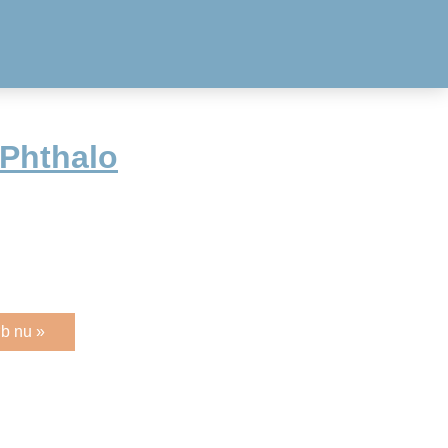
Phthalo
b nu »