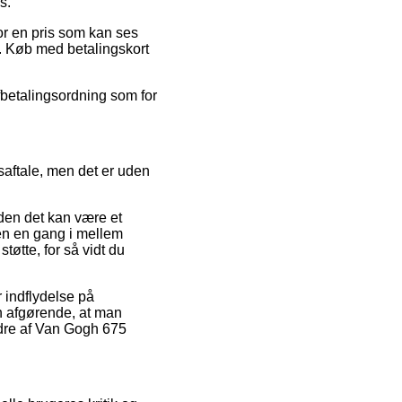
s.
for en pris som kan ses
. Køb med betalingskort
fbetalingsordning som for
saftale, men det er uden
iden det kan være et
ren en gang i mellem
tøtte, for så vidt du
 indflydelse på
en afgørende, at man
rdre af Van Gogh 675