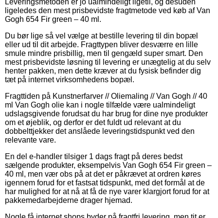
Leveringsmetoden er jo ualmindeligt ligetil, og desuden
ligeledes den mest prisbevidste fragtmetode ved køb af Van
Gogh 654 Fir green – 40 ml.
Du bør lige så vel vælge at bestille levering til din bopæl
eller ud til dit arbejde. Fragttypen bliver desværre en lille
smule mindre prisbillig, men til gengæld super smart. Den
mest prisbevidste løsning til levering er unægtelig at du selv
henter pakken, men dette kræver at du fysisk befinder dig
tæt på internet virksomhedens bopæl.
Fragttiden på Kunstnerfarver // Oliemaling // Van Gogh // 40
ml Van Gogh olie kan i nogle tilfælde være ualmindeligt
udslagsgivende forudsat du har brug for dine nye produkter
om et øjeblik, og derfor er det fuldt ud relevant at du
dobbelttjekker det anslåede leveringstidspunkt ved den
relevante vare.
En del e-handler tilsiger 1 dags fragt på deres bedst
sælgende produkter, eksempelvis Van Gogh 654 Fir green –
40 ml, men vær obs på at det er påkrævet at ordren køres
igennem forud for et fastsat tidspunkt, med det formål at de
har mulighed for at nå at få de nye varer klargjort forud for at
pakkemedarbejderne drager hjemad.
Nogle få internet shops byder på fragtfri levering, men tit er