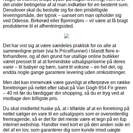
det under betingelse af at man indkøber for en bestemt sum.
Derudover skal du beslutte sig for den prisbilligste
leveringsmåde, der typisk – uanset om man opholder sig
ved Odense, Birkerød eller Bjerringbro – vil være at få bragt
produkterne til et afhentningssted.
Det har vist sig at være særdeles praktisk for os alle at
sammenligne priser (via fx PriceRunner) i blandt flere e-
forhandlere, og af den grund har utallige online butikker
været presset til at at formindske udsalgspriserne på deres
varer – til babyer og børn, samt til voksne – en hel del, og
endda nogle gange garantere levering uden omkostninger.
Men det kan immervæk være gavnligt at efterprøve en række
forretninger på nettet efter rabat på Van Gogh 654 Fir green
– 40 ml før du færdiggør din shopping, så du er tryg ved at
modtage den billigste pris.
Du skal imidlertid huske på, at i tilfælde af at en forretning på
nettet sælger en vare til en udsalgspris som er overordentlig
fremragende, så er det for det meste være et tegn på en fup
internet webshop. Handler med kort er på den anden side en
del af en lov, som garanterer dig som kunde imod uægte