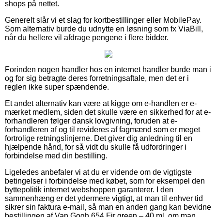
shops på nettet.
Generelt slår vi et slag for kortbestillinger eller MobilePay.
Som alternativ burde du udnytte en løsning som fx ViaBill,
når du hellere vil afdrage pengene i flere bidder.
Forinden nogen handler hos en internet handler burde man i
og for sig betragte deres forretningsaftale, men det er i
reglen ikke super spændende.
Et andet alternativ kan være at kigge om e-handlen er e-
mærket medlem, siden det skulle være en sikkerhed for at e-
forhandleren følger dansk lovgivning, foruden at e-
forhandleren af og til revideres af fagmænd som er meget
fortrolige retningslinjerne. Det giver dig anledning til en
hjælpende hånd, for så vidt du skulle få udfordringer i
forbindelse med din bestilling.
Ligeledes anbefaler vi at du er vidende om de vigtigste
betingelser i forbindelse med købet, som for eksempel den
byttepolitik internet webshoppen garanterer. I den
sammenhæng er det ydermere vigtigt, at man til enhver tid
sikrer sin faktura e-mail, så man en anden gang kan bevidne
bestillingen af Van Gogh 654 Fir green – 40 ml, om man