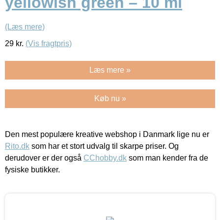
yellowish green – 10 ml
(Læs mere)
29
kr.
(Vis fragtpris)
Læs mere »
Køb nu »
Den mest populære kreative webshop i Danmark lige nu er
Rito.dk
som har et stort udvalg til skarpe priser. Og
derudover er der også
CChobby.dk
som man kender fra de
fysiske butikker.