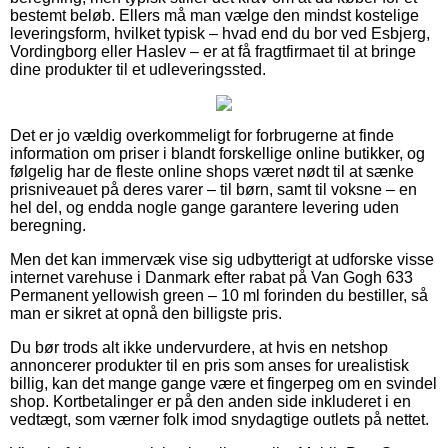
bestemt beløb. Ellers må man vælge den mindst kostelige
leveringsform, hvilket typisk – hvad end du bor ved Esbjerg,
Vordingborg eller Haslev – er at få fragtfirmaet til at bringe
dine produkter til et udleveringssted.
Det er jo vældig overkommeligt for forbrugerne at finde
information om priser i blandt forskellige online butikker, og
følgelig har de fleste online shops været nødt til at sænke
prisniveauet på deres varer – til børn, samt til voksne – en
hel del, og endda nogle gange garantere levering uden
beregning.
Men det kan immervæk vise sig udbytterigt at udforske visse
internet varehuse i Danmark efter rabat på Van Gogh 633
Permanent yellowish green – 10 ml forinden du bestiller, så
man er sikret at opnå den billigste pris.
Du bør trods alt ikke undervurdere, at hvis en netshop
annoncerer produkter til en pris som anses for urealistisk
billig, kan det mange gange være et fingerpeg om en svindel
shop. Kortbetalinger er på den anden side inkluderet i en
vedtægt, som værner folk imod snydagtige outlets på nettet.