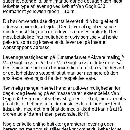
super let gængelig, samt mange gange desuden den mest
letkøbte type af levering ved køb af Van Gogh 633
Permanent yellowish green – 10 ml.
Du bør omvendt udse dig at få leveret til din bolig eller til
adressen hvor du arbejder. Den bliver af og til en smule
mindre prisbillig, men derudover særdeles praktisk. Den
mest betalelige fragtmulighed er utvivlsomt selv at hente
pakken, som dog kræver at du lever tæt på internet
webshoppens adresse.
Leveringshastigheden på Kunstnerfarver // Akvarelmaling //
Van Gogh akvarel // 10 ml Van Gogh akvarel tube er ret så
bestemmende om man behøver din ordre straks, og herved
er det forholdsvis væsentligt at man ser nærmere på den
anslåede leveringstid for den respektive vare.
Temmelig mange internet handler udlover muligheden for
dag-til-dag levering på en masse varer, eksempelvis Van
Gogh 633 Permanent yellowish green – 10 ml, men vær obs
på at det er betinget af at der bestilles forud for et bestemt
tidspunkt, med det formål at de med sikkerhed kan nå at få
ordren ud af døren inden personalet får fri.
Nogle enkelte online butikker garanterer levering uden
beregning, men typisk stiller det krav om at du køber for et