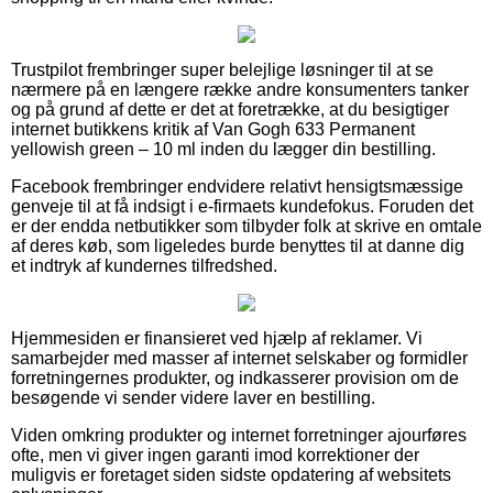
Trustpilot frembringer super belejlige løsninger til at se
nærmere på en længere række andre konsumenters tanker
og på grund af dette er det at foretrække, at du besigtiger
internet butikkens kritik af Van Gogh 633 Permanent
yellowish green – 10 ml inden du lægger din bestilling.
Facebook frembringer endvidere relativt hensigtsmæssige
genveje til at få indsigt i e-firmaets kundefokus. Foruden det
er der endda netbutikker som tilbyder folk at skrive en omtale
af deres køb, som ligeledes burde benyttes til at danne dig
et indtryk af kundernes tilfredshed.
Hjemmesiden er finansieret ved hjælp af reklamer. Vi
samarbejder med masser af internet selskaber og formidler
forretningernes produkter, og indkasserer provision om de
besøgende vi sender videre laver en bestilling.
Viden omkring produkter og internet forretninger ajourføres
ofte, men vi giver ingen garanti imod korrektioner der
muligvis er foretaget siden sidste opdatering af websitets