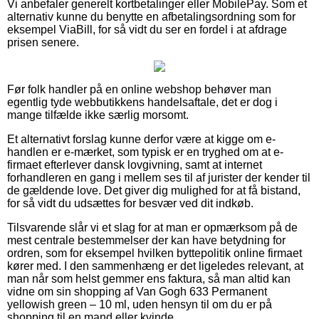
Vi anbefaler generelt kortbetalinger eller MobilePay. Som et
alternativ kunne du benytte en afbetalingsordning som for
eksempel ViaBill, for så vidt du ser en fordel i at afdrage
prisen senere.
Før folk handler på en online webshop behøver man
egentlig tyde webbutikkens handelsaftale, det er dog i
mange tilfælde ikke særlig morsomt.
Et alternativt forslag kunne derfor være at kigge om e-
handlen er e-mærket, som typisk er en tryghed om at e-
firmaet efterlever dansk lovgivning, samt at internet
forhandleren en gang i mellem ses til af jurister der kender til
de gældende love. Det giver dig mulighed for at få bistand,
for så vidt du udsættes for besvær ved dit indkøb.
Tilsvarende slår vi et slag for at man er opmærksom på de
mest centrale bestemmelser der kan have betydning for
ordren, som for eksempel hvilken byttepolitik online firmaet
kører med. I den sammenhæng er det ligeledes relevant, at
man når som helst gemmer ens faktura, så man altid kan
vidne om sin shopping af Van Gogh 633 Permanent
yellowish green – 10 ml, uden hensyn til om du er på
shopping til en mand eller kvinde.