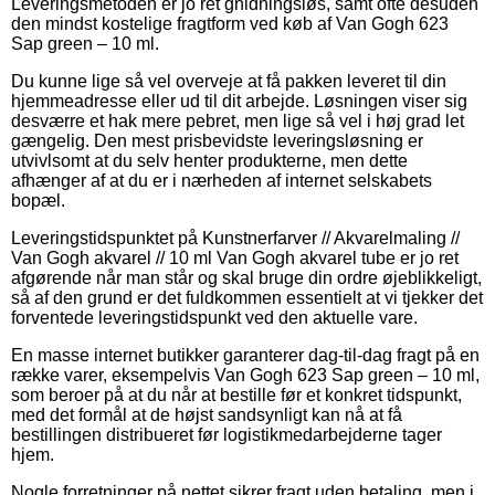
Leveringsmetoden er jo ret gnidningsløs, samt ofte desuden
den mindst kostelige fragtform ved køb af Van Gogh 623
Sap green – 10 ml.
Du kunne lige så vel overveje at få pakken leveret til din
hjemmeadresse eller ud til dit arbejde. Løsningen viser sig
desværre et hak mere pebret, men lige så vel i høj grad let
gængelig. Den mest prisbevidste leveringsløsning er
utvivlsomt at du selv henter produkterne, men dette
afhænger af at du er i nærheden af internet selskabets
bopæl.
Leveringstidspunktet på Kunstnerfarver // Akvarelmaling //
Van Gogh akvarel // 10 ml Van Gogh akvarel tube er jo ret
afgørende når man står og skal bruge din ordre øjeblikkeligt,
så af den grund er det fuldkommen essentielt at vi tjekker det
forventede leveringstidspunkt ved den aktuelle vare.
En masse internet butikker garanterer dag-til-dag fragt på en
række varer, eksempelvis Van Gogh 623 Sap green – 10 ml,
som beroer på at du når at bestille før et konkret tidspunkt,
med det formål at de højst sandsynligt kan nå at få
bestillingen distribueret før logistikmedarbejderne tager
hjem.
Nogle forretninger på nettet sikrer fragt uden betaling, men i