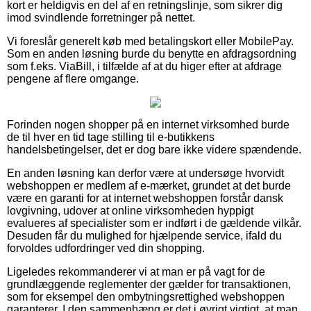
kort er heldigvis en del af en retningslinje, som sikrer dig
imod svindlende forretninger på nettet.
Vi foreslår generelt køb med betalingskort eller MobilePay.
Som en anden løsning burde du benytte en afdragsordning
som f.eks. ViaBill, i tilfælde af at du higer efter at afdrage
pengene af flere omgange.
Forinden nogen shopper på en internet virksomhed burde
de til hver en tid tage stilling til e-butikkens
handelsbetingelser, det er dog bare ikke videre spændende.
En anden løsning kan derfor være at undersøge hvorvidt
webshoppen er medlem af e-mærket, grundet at det burde
være en garanti for at internet webshoppen forstår dansk
lovgivning, udover at online virksomheden hyppigt
evalueres af specialister som er indført i de gældende vilkår.
Desuden får du mulighed for hjælpende service, ifald du
forvoldes udfordringer ved din shopping.
Ligeledes rekommanderer vi at man er på vagt for de
grundlæggende reglementer der gælder for transaktionen,
som for eksempel den ombytningsrettighed webshoppen
garanterer. I den sammenhæng er det i øvrigt vigtigt, at man