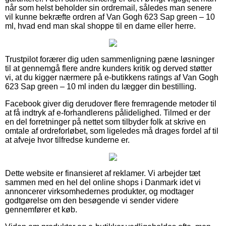
når som helst beholder sin ordremail, således man senere
vil kunne bekræfte ordren af Van Gogh 623 Sap green – 10
ml, hvad end man skal shoppe til en dame eller herre.
Trustpilot forærer dig uden sammenligning pæne løsninger
til at gennemgå flere andre kunders kritik og derved støtter
vi, at du kigger nærmere på e-butikkens ratings af Van Gogh
623 Sap green – 10 ml inden du lægger din bestilling.
Facebook giver dig derudover flere fremragende metoder til
at få indtryk af e-forhandlerens pålidelighed. Tilmed er der
en del forretninger på nettet som tilbyder folk at skrive en
omtale af ordreforløbet, som ligeledes må drages fordel af til
at afveje hvor tilfredse kunderne er.
Dette website er finansieret af reklamer. Vi arbejder tæt
sammen med en hel del online shops i Danmark idet vi
annoncerer virksomhedernes produkter, og modtager
godtgørelse om den besøgende vi sender videre
gennemfører et køb.