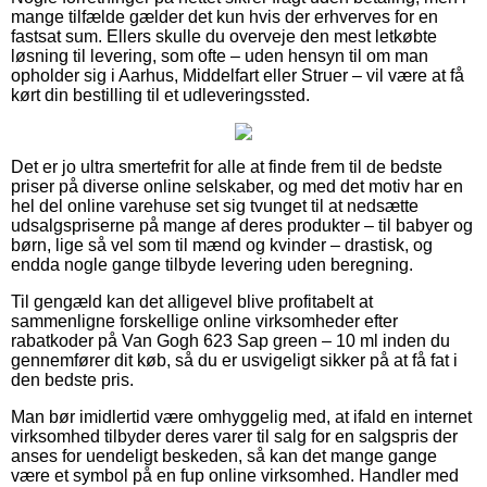
mange tilfælde gælder det kun hvis der erhverves for en
fastsat sum. Ellers skulle du overveje den mest letkøbte
løsning til levering, som ofte – uden hensyn til om man
opholder sig i Aarhus, Middelfart eller Struer – vil være at få
kørt din bestilling til et udleveringssted.
Det er jo ultra smertefrit for alle at finde frem til de bedste
priser på diverse online selskaber, og med det motiv har en
hel del online varehuse set sig tvunget til at nedsætte
udsalgspriserne på mange af deres produkter – til babyer og
børn, lige så vel som til mænd og kvinder – drastisk, og
endda nogle gange tilbyde levering uden beregning.
Til gengæld kan det alligevel blive profitabelt at
sammenligne forskellige online virksomheder efter
rabatkoder på Van Gogh 623 Sap green – 10 ml inden du
gennemfører dit køb, så du er usvigeligt sikker på at få fat i
den bedste pris.
Man bør imidlertid være omhyggelig med, at ifald en internet
virksomhed tilbyder deres varer til salg for en salgspris der
anses for uendeligt beskeden, så kan det mange gange
være et symbol på en fup online virksomhed. Handler med