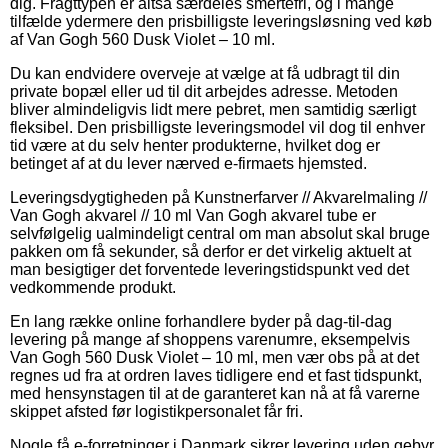
dig. Fragttypen er altså særdeles smertefri, og i mange
tilfælde ydermere den prisbilligste leveringsløsning ved køb
af Van Gogh 560 Dusk Violet – 10 ml.
Du kan endvidere overveje at vælge at få udbragt til din
private bopæl eller ud til dit arbejdes adresse. Metoden
bliver almindeligvis lidt mere pebret, men samtidig særligt
fleksibel. Den prisbilligste leveringsmodel vil dog til enhver
tid være at du selv henter produkterne, hvilket dog er
betinget af at du lever nærved e-firmaets hjemsted.
Leveringsdygtigheden på Kunstnerfarver // Akvarelmaling //
Van Gogh akvarel // 10 ml Van Gogh akvarel tube er
selvfølgelig ualmindeligt central om man absolut skal bruge
pakken om få sekunder, så derfor er det virkelig aktuelt at
man besigtiger det forventede leveringstidspunkt ved det
vedkommende produkt.
En lang række online forhandlere byder på dag-til-dag
levering på mange af shoppens varenumre, eksempelvis
Van Gogh 560 Dusk Violet – 10 ml, men vær obs på at det
regnes ud fra at ordren laves tidligere end et fast tidspunkt,
med hensynstagen til at de garanteret kan nå at få varerne
skippet afsted før logistikpersonalet får fri.
Nogle få e-forretninger i Danmark sikrer levering uden gebyr,