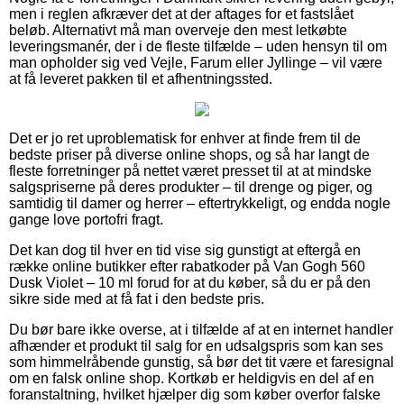
men i reglen afkræver det at der aftages for et fastslået
beløb. Alternativt må man overveje den mest letkøbte
leveringsmanér, der i de fleste tilfælde – uden hensyn til om
man opholder sig ved Vejle, Farum eller Jyllinge – vil være
at få leveret pakken til et afhentningssted.
Det er jo ret uproblematisk for enhver at finde frem til de
bedste priser på diverse online shops, og så har langt de
fleste forretninger på nettet været presset til at at mindske
salgspriserne på deres produkter – til drenge og piger, og
samtidig til damer og herrer – eftertrykkeligt, og endda nogle
gange love portofri fragt.
Det kan dog til hver en tid vise sig gunstigt at eftergå en
række online butikker efter rabatkoder på Van Gogh 560
Dusk Violet – 10 ml forud for at du køber, så du er på den
sikre side med at få fat i den bedste pris.
Du bør bare ikke overse, at i tilfælde af at en internet handler
afhænder et produkt til salg for en udsalgspris som kan ses
som himmelråbende gunstig, så bør det tit være et faresignal
om en falsk online shop. Kortkøb er heldigvis en del af en
foranstaltning, hvilket hjælper dig som køber overfor falske