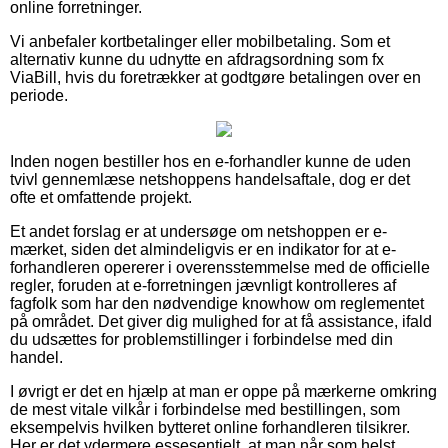
online forretninger.
Vi anbefaler kortbetalinger eller mobilbetaling. Som et
alternativ kunne du udnytte en afdragsordning som fx
ViaBill, hvis du foretrækker at godtgøre betalingen over en
periode.
Inden nogen bestiller hos en e-forhandler kunne de uden
tvivl gennemlæse netshoppens handelsaftale, dog er det
ofte et omfattende projekt.
Et andet forslag er at undersøge om netshoppen er e-
mærket, siden det almindeligvis er en indikator for at e-
forhandleren opererer i overensstemmelse med de officielle
regler, foruden at e-forretningen jævnligt kontrolleres af
fagfolk som har den nødvendige knowhow om reglementet
på området. Det giver dig mulighed for at få assistance, ifald
du udsættes for problemstillinger i forbindelse med din
handel.
I øvrigt er det en hjælp at man er oppe på mærkerne omkring
de mest vitale vilkår i forbindelse med bestillingen, som
eksempelvis hvilken bytteret online forhandleren tilsikrer.
Her er det ydermere essesentielt, at man når som helst