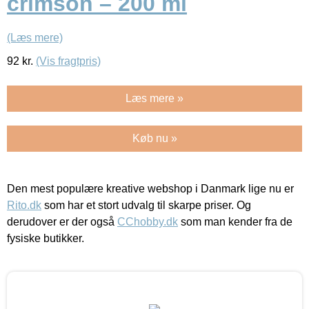
crimson – 200 ml
(Læs mere)
92
kr.
(Vis fragtpris)
Læs mere »
Køb nu »
Den mest populære kreative webshop i Danmark lige nu er
Rito.dk
som har et stort udvalg til skarpe priser. Og
derudover er der også
CChobby.dk
som man kender fra de
fysiske butikker.