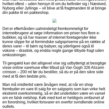
hvilket oftest – uden hensyn til om du befinder sig i Næstved,
Nyborg eller Jyllinge – vil blive at få fragtmanden til at bringe
din pakke til en pakkeshop.
Det er efterhånden ualmindeligt fremkommeligt for
internetbrugere at søge information om priser hos flere e-
butikker, og så har masser af internet foretagender ikke
kunne slippe for at formindske salgspriserne på en række af
deres varer – til børn og babyer, og yderligere også til
voksne – drastisk, og endda nogle gange tilbyde fragt uden
omkostninger.
Til gengæld kan det alligevel vise sig udbytterigt at besigtige
visse online varehuse efter tilbud på Van Gogh 326 Alizarin
crimson – 200 ml før du bestiller, så du er på den sikre side
med at få den bedste pris.
Man må imidlertid være årvågen med, at når en shop
frembyder en vare til salg for en salgspris som kan virke helt
ekstremt overkommelig, så er det undertiden være en varsel
om en falsk netshop. Køb med kort er heldigvis omfavnet af
en forordning, hvilket forsvarer en overfor svindlende online
outlets.