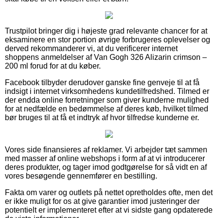
Trustpilot bringer dig i højeste grad relevante chancer for at
eksaminere en stor portion øvrige forbrugeres oplevelser og
derved rekommanderer vi, at du verificerer internet
shoppens anmeldelser af Van Gogh 326 Alizarin crimson –
200 ml forud for at du køber.
Facebook tilbyder derudover ganske fine genveje til at få
indsigt i internet virksomhedens kundetilfredshed. Tilmed er
der endda online forretninger som giver kunderne mulighed
for at nedfælde en bedømmelse af deres køb, hvilket tilmed
bør bruges til at få et indtryk af hvor tilfredse kunderne er.
Vores side finansieres af reklamer. Vi arbejder tæt sammen
med masser af online webshops i form af at vi introducerer
deres produkter, og tager imod godtgørelse for så vidt en af
vores besøgende gennemfører en bestilling.
Fakta om varer og outlets på nettet opretholdes ofte, men det
er ikke muligt for os at give garantier imod justeringer der
potentielt er implementeret efter at vi sidste gang opdaterede