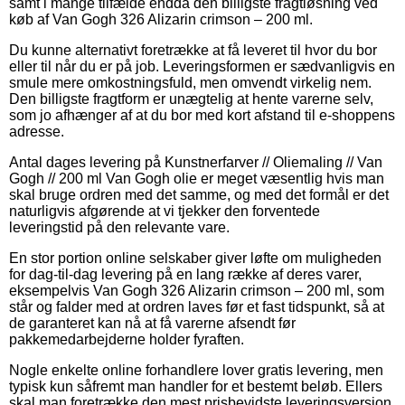
samt i mange tilfælde endda den billigste fragtløsning ved
køb af Van Gogh 326 Alizarin crimson – 200 ml.
Du kunne alternativt foretrække at få leveret til hvor du bor
eller til når du er på job. Leveringsformen er sædvanligvis en
smule mere omkostningsfuld, men omvendt virkelig nem.
Den billigste fragtform er unægtelig at hente varerne selv,
som jo afhænger af at du bor med kort afstand til e-shoppens
adresse.
Antal dages levering på Kunstnerfarver // Oliemaling // Van
Gogh // 200 ml Van Gogh olie er meget væsentlig hvis man
skal bruge ordren med det samme, og med det formål er det
naturligvis afgørende at vi tjekker den forventede
leveringstid på den relevante vare.
En stor portion online selskaber giver løfte om muligheden
for dag-til-dag levering på en lang række af deres varer,
eksempelvis Van Gogh 326 Alizarin crimson – 200 ml, som
står og falder med at ordren laves før et fast tidspunkt, så at
de garanteret kan nå at få varerne afsendt før
pakkemedarbejderne holder fyraften.
Nogle enkelte online forhandlere lover gratis levering, men
typisk kun såfremt man handler for et bestemt beløb. Ellers
skal man foretrække den mest prisbevidste leveringsversion,