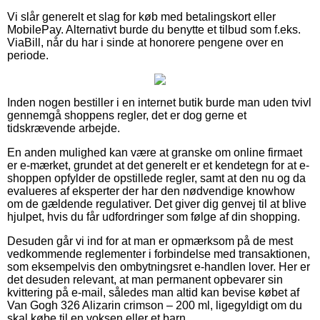
Vi slår generelt et slag for køb med betalingskort eller
MobilePay. Alternativt burde du benytte et tilbud som f.eks.
ViaBill, når du har i sinde at honorere pengene over en
periode.
Inden nogen bestiller i en internet butik burde man uden tvivl
gennemgå shoppens regler, det er dog gerne et
tidskrævende arbejde.
En anden mulighed kan være at granske om online firmaet
er e-mærket, grundet at det generelt er et kendetegn for at e-
shoppen opfylder de opstillede regler, samt at den nu og da
evalueres af eksperter der har den nødvendige knowhow
om de gældende regulativer. Det giver dig genvej til at blive
hjulpet, hvis du får udfordringer som følge af din shopping.
Desuden går vi ind for at man er opmærksom på de mest
vedkommende reglementer i forbindelse med transaktionen,
som eksempelvis den ombytningsret e-handlen lover. Her er
det desuden relevant, at man permanent opbevarer sin
kvittering på e-mail, således man altid kan bevise købet af
Van Gogh 326 Alizarin crimson – 200 ml, ligegyldigt om du
skal købe til en voksen eller et barn.