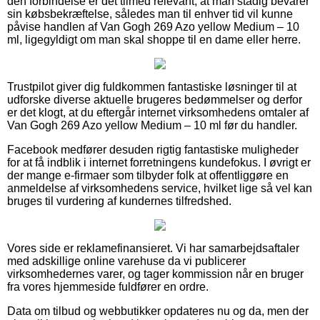
den forbindelse er det tilmed relevant, at man stadig bevarer
sin købsbekræftelse, således man til enhver tid vil kunne
påvise handlen af Van Gogh 269 Azo yellow Medium – 10
ml, ligegyldigt om man skal shoppe til en dame eller herre.
Trustpilot giver dig fuldkommen fantastiske løsninger til at
udforske diverse aktuelle brugeres bedømmelser og derfor
er det klogt, at du eftergår internet virksomhedens omtaler af
Van Gogh 269 Azo yellow Medium – 10 ml før du handler.
Facebook medfører desuden rigtig fantastiske muligheder
for at få indblik i internet forretningens kundefokus. I øvrigt er
der mange e-firmaer som tilbyder folk at offentliggøre en
anmeldelse af virksomhedens service, hvilket lige så vel kan
bruges til vurdering af kundernes tilfredshed.
Vores side er reklamefinansieret. Vi har samarbejdsaftaler
med adskillige online varehuse da vi publicerer
virksomhedernes varer, og tager kommission når en bruger
fra vores hjemmeside fuldfører en ordre.
Data om tilbud og webbutikker opdateres nu og da, men der