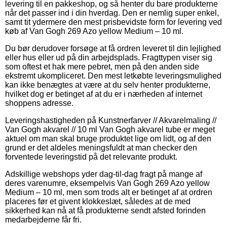
levering til en pakkeshop, og så henter du bare produkterne
når det passer ind i din hverdag. Den er nemlig super enkel,
samt tit ydermere den mest prisbevidste form for levering ved
køb af Van Gogh 269 Azo yellow Medium – 10 ml.
Du bør derudover forsøge at få ordren leveret til din lejlighed
eller hus eller ud på din arbejdsplads. Fragttypen viser sig
som oftest et hak mere pebret, men på den anden side
ekstremt ukompliceret. Den mest letkøbte leveringsmulighed
kan ikke benægtes at være at du selv henter produkterne,
hvilket dog er betinget af at du er i nærheden af internet
shoppens adresse.
Leveringshastigheden på Kunstnerfarver // Akvarelmaling //
Van Gogh akvarel // 10 ml Van Gogh akvarel tube er meget
aktuel om man skal bruge produktet lige om lidt, og af den
grund er det aldeles meningsfuldt at man checker den
forventede leveringstid på det relevante produkt.
Adskillige webshops yder dag-til-dag fragt på mange af
deres varenumre, eksempelvis Van Gogh 269 Azo yellow
Medium – 10 ml, men som trods alt er betinget af at ordren
placeres før et givent klokkeslæt, således at de med
sikkerhed kan nå at få produkterne sendt afsted forinden
medarbejderne får fri.