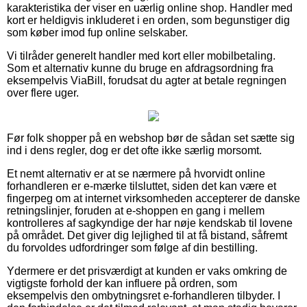
karakteristika der viser en uærlig online shop. Handler med
kort er heldigvis inkluderet i en orden, som begunstiger dig
som køber imod fup online selskaber.
Vi tilråder generelt handler med kort eller mobilbetaling.
Som et alternativ kunne du bruge en afdragsordning fra
eksempelvis ViaBill, forudsat du agter at betale regningen
over flere uger.
Før folk shopper på en webshop bør de sådan set sætte sig
ind i dens regler, dog er det ofte ikke særlig morsomt.
Et nemt alternativ er at se nærmere på hvorvidt online
forhandleren er e-mærke tilsluttet, siden det kan være et
fingerpeg om at internet virksomheden accepterer de danske
retningslinjer, foruden at e-shoppen en gang i mellem
kontrolleres af sagkyndige der har nøje kendskab til lovene
på området. Det giver dig lejlighed til at få bistand, såfremt
du forvoldes udfordringer som følge af din bestilling.
Ydermere er det prisværdigt at kunden er vaks omkring de
vigtigste forhold der kan influere på ordren, som
eksempelvis den ombytningsret e-forhandleren tilbyder. I