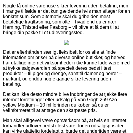
Nogle få online varehuse sikrer levering uden betaling, men
i mange tilfælde er det kun gældende hvis man aftager for en
konkret sum. Som alternativ skal du gribe den mest
betalelige fragtløsning, som ofte – hvad end du er nær
Herning, Thisted eller Faaborg – vil blive at få dem til at
bringe din pakke til et udleveringssted.
Det er efterhånden særligt fleksibelt for os alle at finde
information om priser på diverse online butikker, og herved
har utallige internet virksomheder ikke kunne lade være med
at trykke salgsværdien på specielt deres bedst i test
produkter – til piger og drenge, samt til damer og herrer –
markant, og endda nogle gange sikre levering uden
betaling.
Det kan ikke desto mindre blive indbringende at tjekke flere
internet forretninger efter udsalg på Van Gogh 269 Azo
yellow Medium – 10 ml forinden du køber, så du er
velinformeret til at antage den skarpeste pris.
Man skal alligevel være opmærksom på, at hvis en internet
forhandler udlover bedst i test varer for en udsalgspris der
kan virke ufattelig fordelagtig, burde det undertiden være et