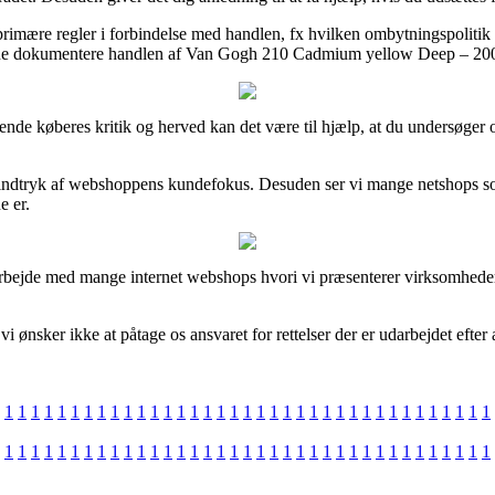
imære regler i forbindelse med handlen, fx hvilken ombytningspolitik int
nne dokumentere handlen af Van Gogh 210 Cadmium yellow Deep – 200 ml
værende køberes kritik og herved kan det være til hjælp, at du unders
indtryk af webshoppens kundefokus. Desuden ser vi mange netshops som
e er.
marbejde med mange internet webshops hvori vi præsenterer virksomhedern
i ønsker ikke at påtage os ansvaret for rettelser der er udarbejdet efter
1
1
1
1
1
1
1
1
1
1
1
1
1
1
1
1
1
1
1
1
1
1
1
1
1
1
1
1
1
1
1
1
1
1
1
1
1
1
1
1
1
1
1
1
1
1
1
1
1
1
1
1
1
1
1
1
1
1
1
1
1
1
1
1
1
1
1
1
1
1
1
1
1
1