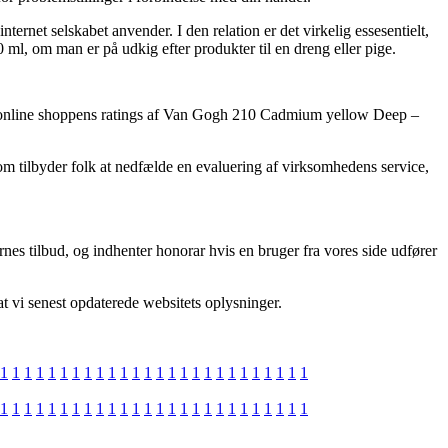
ernet selskabet anvender. I den relation er det virkelig essesentielt,
, om man er på udkig efter produkter til en dreng eller pige.
øger online shoppens ratings af Van Gogh 210 Cadmium yellow Deep –
 tilbyder folk at nedfælde en evaluering af virksomhedens service,
es tilbud, og indhenter honorar hvis en bruger fra vores side udfører
 at vi senest opdaterede websitets oplysninger.
1
1
1
1
1
1
1
1
1
1
1
1
1
1
1
1
1
1
1
1
1
1
1
1
1
1
1
1
1
1
1
1
1
1
1
1
1
1
1
1
1
1
1
1
1
1
1
1
1
1
1
1