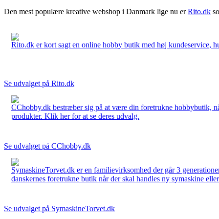
Den mest populære kreative webshop i Danmark lige nu er
Rito.dk
so
Rito.dk er kort sagt en online hobby butik med høj kundeservice, hurt
Se udvalget på Rito.dk
CChobby.dk bestræber sig på at være din foretrukne hobbybutik, når 
produkter. Klik her for at se deres udvalg.
Se udvalget på CChobby.dk
SymaskineTorvet.dk er en familievirksomhed der går 3 generationer t
danskernes foretrukne butik når der skal handles ny symaskine eller 
Se udvalget på SymaskineTorvet.dk