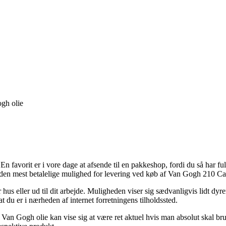
gh olie
En favorit er i vore dage at afsende til en pakkeshop, fordi du så har fuld
så den mest betalelige mulighed for levering ved køb af Van Gogh 210
r hus eller ud til dit arbejde. Muligheden viser sig sædvanligvis lidt dy
t du er i nærheden af internet forretningens tilholdssted.
Van Gogh olie kan vise sig at være ret aktuel hvis man absolut skal br