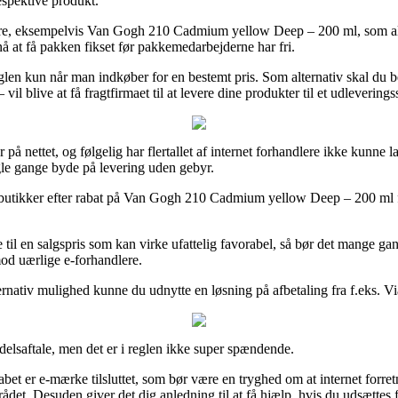
espektive produkt.
mre, eksempelvis Van Gogh 210 Cadmium yellow Deep – 200 ml, som allige
 nå at få pakken fikset før pakkemedarbejderne har fri.
en kun når man indkøber for en bestemt pris. Som alternativ skal du beslu
l blive at få fragtfirmaet til at levere dine produkter til et udleverings
ker på nettet, og følgelig har flertallet af internet forhandlere ikke kun
gle gange byde på levering uden gebyr.
ne butikker efter rabat på Van Gogh 210 Cadmium yellow Deep – 200 ml fo
e til en salgspris som kan virke ufattelig favorabel, så bør det mange
imod uærlige e-forhandlere.
nativ mulighed kunne du udnytte en løsning på afbetaling fra f.eks. ViaBi
elsaftale, men det er i reglen ikke super spændende.
t er e-mærke tilsluttet, som bør være en tryghed om at internet forretni
det. Desuden giver det dig anledning til at få hjælp, hvis du udsættes f