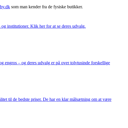
by.dk
som man kender fra de fysiske butikker.
og institutioner. Klik her for at se deres udvalg.
og engros – og deres udvalg er på over tolvtusinde forskellige
itet til de bedste priser. De har en klar målsætning om at være