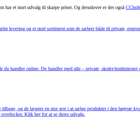
m har et stort udvalg til skarpe priser. Og derudover er der også
CChob
ig levering og et stort sortiment som de sælger både til private, engros 
du handler online. De handler med alle – private, skoler/institutioner 
ilbage, og de lægger en stor ære i at sælge produkter i den højeste kval
overlocker. Klik her for at se deres udvalg.