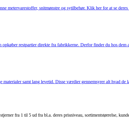
nne metervarestoffer, snitmønstre og sytilbehør. Klik her for at se deres
køber restpartier direkte fra fabrikkerne. Derfor finder du hos dem alti
 materialer samt lang levetid. Disse værdier gennemsyrer alt hvad de la
er fra 1 til 5 ud fra bl.a. deres prisniveau, sortimentstørrelse, kunde