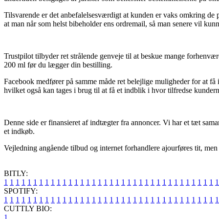
Tilsvarende er det anbefalelsesværdigt at kunden er vaks omkring de pr
at man når som helst bibeholder ens ordremail, så man senere vil ku
Trustpilot tilbyder ret strålende genveje til at beskue mange forhen
200 ml før du lægger din bestilling.
Facebook medfører på samme måde ret belejlige muligheder for at få 
hvilket også kan tages i brug til at få et indblik i hvor tilfredse kundern
Denne side er finansieret af indtægter fra annoncer. Vi har et tæt sa
et indkøb.
Vejledning angående tilbud og internet forhandlere ajourføres tit, men v
BITLY:
1
1
1
1
1
1
1
1
1
1
1
1
1
1
1
1
1
1
1
1
1
1
1
1
1
1
1
1
1
1
1
1
1
1
1
1
1
SPOTIFY:
1
1
1
1
1
1
1
1
1
1
1
1
1
1
1
1
1
1
1
1
1
1
1
1
1
1
1
1
1
1
1
1
1
1
1
1
1
CUTTLY BIO:
1