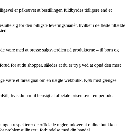
vel er påkrævet at bestillingen fuldbyrdes tidligere end et
tte sig for den billigste leveringsmanér, hvilket i de fleste tilfælde –
sted.
ne lade være med at presse salgsværdien på produkterne – til børn og
rud for at du shopper, således at du er tryg ved at opnå den mest
 gange være et faresignal om en uægte webbutik. Køb med gængse
ll, hvis du har til hensigt at afbetale prisen over en periode.
ngen respekterer de officielle regler, udover at online butikken
or problemstillinger i forbindelse med din handel.