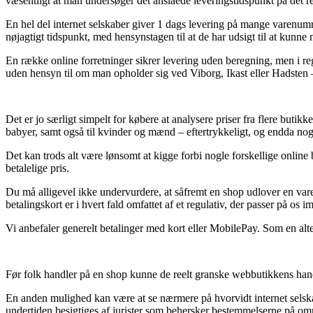
væsentligt at man undersøger det anslåede leveringstidspunkt på det r
En hel del internet selskaber giver 1 dags levering på mange varenu
nøjagtigt tidspunkt, med hensynstagen til at de har udsigt til at kunne
En række online forretninger sikrer levering uden beregning, men i regl
uden hensyn til om man opholder sig ved Viborg, Ikast eller Hadsten – vi
Det er jo særligt simpelt for købere at analysere priser fra flere butik
babyer, samt også til kvinder og mænd – eftertrykkeligt, og endda no
Det kan trods alt være lønsomt at kigge forbi nogle forskellige onli
betalelige pris.
Du må alligevel ikke undervurdere, at såfremt en shop udlover en var
betalingskort er i hvert fald omfattet af et regulativ, der passer på os 
Vi anbefaler generelt betalinger med kort eller MobilePay. Som en alter
Før folk handler på en shop kunne de reelt granske webbutikkens hand
En anden mulighed kan være at se nærmere på hvorvidt internet selskabe
undertiden besigtiges af jurister som behersker bestemmelserne på områ