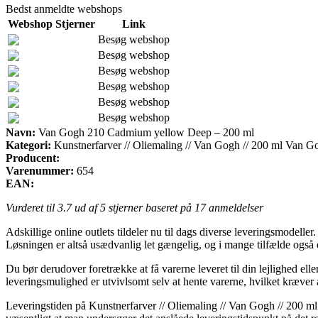
Bedst anmeldte webshops
Webshop
Stjerner
Link
Besøg webshop
Besøg webshop
Besøg webshop
Besøg webshop
Besøg webshop
Besøg webshop
Navn:
Van Gogh 210 Cadmium yellow Deep – 200 ml
Kategori:
Kunstnerfarver // Oliemaling // Van Gogh // 200 ml Van Go
Producent:
Varenummer:
654
EAN:
Vurderet til
3.7
ud af 5 stjerner baseret på
17
anmeldelser
Adskillige online outlets tildeler nu til dags diverse leveringsmodeller. 
Løsningen er altså usædvanlig let gængelig, og i mange tilfælde og
Du bør derudover foretrække at få varerne leveret til din lejlighed elle
leveringsmulighed er utvivlsomt selv at hente varerne, hvilket kræver a
Leveringstiden på Kunstnerfarver // Oliemaling // Van Gogh // 200 ml 