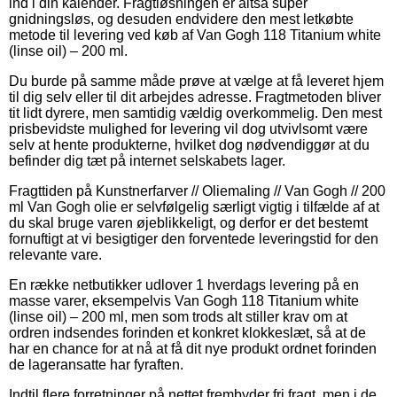
ind i din kalender. Fragtløsningen er altså super
gnidningsløs, og desuden endvidere den mest letkøbte
metode til levering ved køb af Van Gogh 118 Titanium white
(linse oil) – 200 ml.
Du burde på samme måde prøve at vælge at få leveret hjem
til dig selv eller til dit arbejdes adresse. Fragtmetoden bliver
tit lidt dyrere, men samtidig vældig overkommelig. Den mest
prisbevidste mulighed for levering vil dog utvivlsomt være
selv at hente produkterne, hvilket dog nødvendiggør at du
befinder dig tæt på internet selskabets lager.
Fragttiden på Kunstnerfarver // Oliemaling // Van Gogh // 200
ml Van Gogh olie er selvfølgelig særligt vigtig i tilfælde af at
du skal bruge varen øjeblikkeligt, og derfor er det bestemt
fornuftigt at vi besigtiger den forventede leveringstid for den
relevante vare.
En række netbutikker udlover 1 hverdags levering på en
masse varer, eksempelvis Van Gogh 118 Titanium white
(linse oil) – 200 ml, men som trods alt stiller krav om at
ordren indsendes forinden et konkret klokkeslæt, så at de
har en chance for at nå at få dit nye produkt ordnet forinden
de lageransatte har fyraften.
Indtil flere forretninger på nettet frembyder fri fragt, men i de