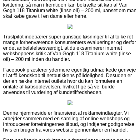
kvittering, så man i fremtiden kan bekræfte sit køb af Van
Gogh 118 Titanium white (linse oil) – 200 ml, uanset om man
skal købe gave til en dame eller herre.
Trustpilot indebærer super gunstige løsninger til at tolke ret
mange forhenværende konsumenters evalueringer og derfor
er det anbefalelsesværdigt, at du eksaminerer internet
webshoppens kritik af Van Gogh 118 Titanium white (linse
oil) – 200 ml inden du handler.
Facebook præsterer ydermere egentlig udmærkede genveje
til at få kendskab til netbutikkens pålidelighed. Desuden er
der en række internet outlets hvor du kan formulere en
omtale af købsoplevelsen, hvilket lige så vel burde
anvendes til vurdering af kundetilfredsheden.
Denne hjemmeside er finansieret af reklameindtægter. Vi
arbejder sammen med en samling af online webshops og
introducerer forretningernes tilbud, og indtjener godtgørelse
hvis en bruger fra vores website gennemfører en handel.