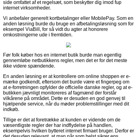
side omfattet af et regelsæt, som beskytter dig imod fup
internet virksomheder.
Vi anbefaler generelt kortbetalinger eller MobilePay. Som en
anden løsning burde du bruge en afbetalingsløsning som for
eksempel ViaBill, for så vidt du agter at honorere
omkostningerne ude i fremtiden.
Før folk køber hos en internet butik burde man egentlig
gennemløbe netbutikkens regler, men det er for det meste
ikke videre spændende.
En anden løsning er at kontrollere om online shoppen er e-
mærke godkendt, eftersom det burde være et fingerpeg om
at e-forretningen opfylder de officielle danske regler, og at e-
butikken jævnligt monitoreres af fagmænd der forstår
vilkårene på området. Dette er desuden en god genvej til
hjælpende service, når du møder problemstillinger med dit
indkøb.
Tillige er det at foretrække at kunden er vidende om de
væsentligste regler der har indflydelse på handlen,
eksempelvis hvilken bytteret internet firmaet bruger. Derfor er
det desuden relevant, at man når som helst sikrer ens