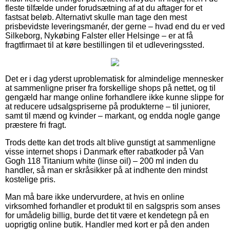
fleste tilfælde under forudsætning af at du aftager for et
fastsat beløb. Alternativt skulle man tage den mest
prisbevidste leveringsmanér, der gerne – hvad end du er ved
Silkeborg, Nykøbing Falster eller Helsinge – er at få
fragtfirmaet til at køre bestillingen til et udleveringssted.
Det er i dag yderst uproblematisk for almindelige mennesker
at sammenligne priser fra forskellige shops på nettet, og til
gengæld har mange online forhandlere ikke kunne slippe for
at reducere udsalgspriserne på produkterne – til juniorer,
samt til mænd og kvinder – markant, og endda nogle gange
præstere fri fragt.
Trods dette kan det trods alt blive gunstigt at sammenligne
visse internet shops i Danmark efter rabatkoder på Van
Gogh 118 Titanium white (linse oil) – 200 ml inden du
handler, så man er skråsikker på at indhente den mindst
kostelige pris.
Man må bare ikke undervurdere, at hvis en online
virksomhed forhandler et produkt til en salgspris som anses
for umådelig billig, burde det tit være et kendetegn på en
uoprigtig online butik. Handler med kort er på den anden