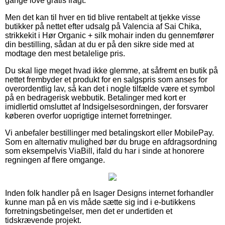
gange love gratis fragt.
Men det kan til hver en tid blive rentabelt at tjekke visse
butikker på nettet efter udsalg på Valencia af Sai Chika,
strikkekit i Hør Organic + silk mohair inden du gennemfører
din bestilling, sådan at du er på den sikre side med at
modtage den mest betalelige pris.
Du skal lige meget hvad ikke glemme, at såfremt en butik på
nettet frembyder et produkt for en salgspris som anses for
overordentlig lav, så kan det i nogle tilfælde være et symbol
på en bedragerisk webbutik. Betalinger med kort er
imidlertid omsluttet af Indsigelsesordningen, der forsvarer
køberen overfor uoprigtige internet forretninger.
Vi anbefaler bestillinger med betalingskort eller MobilePay.
Som en alternativ mulighed bør du bruge en afdragsordning
som eksempelvis ViaBill, ifald du har i sinde at honorere
regningen af flere omgange.
Inden folk handler på en Isager Designs internet forhandler
kunne man på en vis måde sætte sig ind i e-butikkens
forretningsbetingelser, men det er undertiden et
tidskrævende projekt.