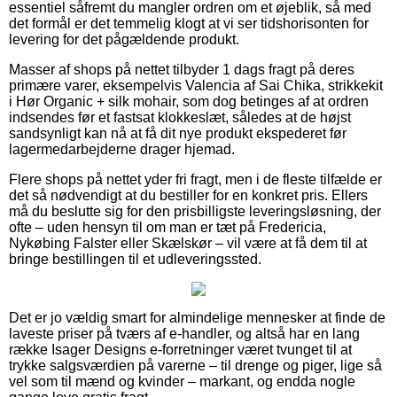
essentiel såfremt du mangler ordren om et øjeblik, så med
det formål er det temmelig klogt at vi ser tidshorisonten for
levering for det pågældende produkt.
Masser af shops på nettet tilbyder 1 dags fragt på deres
primære varer, eksempelvis Valencia af Sai Chika, strikkekit
i Hør Organic + silk mohair, som dog betinges af at ordren
indsendes før et fastsat klokkeslæt, således at de højst
sandsynligt kan nå at få dit nye produkt ekspederet før
lagermedarbejderne drager hjemad.
Flere shops på nettet yder fri fragt, men i de fleste tilfælde er
det så nødvendigt at du bestiller for en konkret pris. Ellers
må du beslutte sig for den prisbilligste leveringsløsning, der
ofte – uden hensyn til om man er tæt på Fredericia,
Nykøbing Falster eller Skælskør – vil være at få dem til at
bringe bestillingen til et udleveringssted.
Det er jo vældig smart for almindelige mennesker at finde de
laveste priser på tværs af e-handler, og altså har en lang
række Isager Designs e-forretninger været tvunget til at
trykke salgsværdien på varerne – til drenge og piger, lige så
vel som til mænd og kvinder – markant, og endda nogle