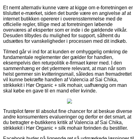
Et nemt alternativ kunne være at kigge om e-forretningen er
tilsluttet e-mærket, siden det burde være en angivelse af at
internet butikken opererer i overensstemmelse med de
officielle regler, tillige med at forretningen løbende
overværes af eksperter som er inde i de gældende vilkår.
Desuden tilbydes du mulighed for support, såfremt du
udsættes for vanskeligheder i processen med dit indkøb.
Tilmed går vi ind for at kunden er omhyggelig omkring de
fundamentale reglementer der gælder for handlen,
eksempelvis den returpolitik e-firmaet kører med. I den
sammenhæng er det ydermere relevant, at man når som
helst gemmer sin kvitteringsmail, således man fremadrettet
vil kunne bekræfte handlen af Valencia af Sai Chika,
strikkekit i Hør Organic + silk mohair, uafhængig om man
skal købe en gave til en mand eller kvinde.
Trustpilot fører til absolut fine chancer for at beskue diverse
andre konsumenters evalueringer og derfor er det smart, at
du betragter e-butikkens kritik af Valencia af Sai Chika,
strikkekit i Hør Organic + silk mohair forinden du bestiller.
Facebook byder på lignende ret så udmærkede løsninger til