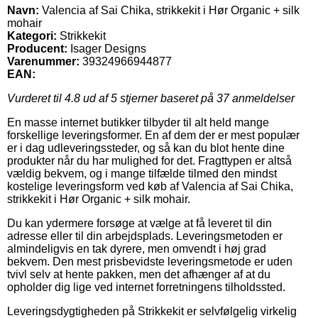
Navn:
Valencia af Sai Chika, strikkekit i Hør Organic + silk
mohair
Kategori:
Strikkekit
Producent:
Isager Designs
Varenummer:
39324966944877
EAN:
Vurderet til
4.8
ud af 5 stjerner baseret på
37
anmeldelser
En masse internet butikker tilbyder til alt held mange
forskellige leveringsformer. En af dem der er mest populær
er i dag udleveringssteder, og så kan du blot hente dine
produkter når du har mulighed for det. Fragttypen er altså
vældig bekvem, og i mange tilfælde tilmed den mindst
kostelige leveringsform ved køb af Valencia af Sai Chika,
strikkekit i Hør Organic + silk mohair.
Du kan ydermere forsøge at vælge at få leveret til din
adresse eller til din arbejdsplads. Leveringsmetoden er
almindeligvis en tak dyrere, men omvendt i høj grad
bekvem. Den mest prisbevidste leveringsmetode er uden
tvivl selv at hente pakken, men det afhænger af at du
opholder dig lige ved internet forretningens tilholdssted.
Leveringsdygtigheden på Strikkekit er selvfølgelig virkelig