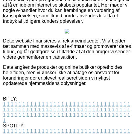
at få en idé om internet selskabets popularitet. Her møder vi
nogle e-handler hvor du kan frembringe en vurdering af
købsoplevelsen, som tilmed burde anvendes til at få et
indtryk af tidligere kunders oplevelser.
Dette website finansieres af reklameindtægter. Vi arbejder
tæt sammen med massevis af e-firmaer og promoverer deres
tilbud, og får godtgørelse i tilfælde af at den bruger vi sender
videre gennemfører en transaktion.
Data angående produkter og online butikker opretholdes
hele tiden, men vi ønsker ikke at påtage os ansvaret for
forandringer der er blevet realiseret siden vi nyligst
opdaterede hjemmesidens oplysninger.
BITLY:
1
1
1
1
1
1
1
1
1
1
1
1
1
1
1
1
1
1
1
1
1
1
1
1
1
1
1
1
1
1
1
1
1
1
1
1
1
1
1
1
1
1
1
1
1
1
1
1
1
1
1
1
1
1
1
1
1
1
1
1
1
1
1
1
1
1
1
1
1
1
1
1
1
1
1
1
1
1
1
1
1
1
1
1
1
1
1
1
1
1
1
1
1
1
1
1
1
1
1
1
SPOTIFY:
1
1
1
1
1
1
1
1
1
1
1
1
1
1
1
1
1
1
1
1
1
1
1
1
1
1
1
1
1
1
1
1
1