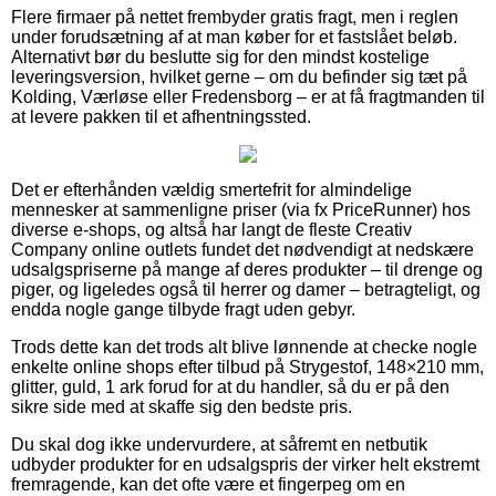
Flere firmaer på nettet frembyder gratis fragt, men i reglen
under forudsætning af at man køber for et fastslået beløb.
Alternativt bør du beslutte sig for den mindst kostelige
leveringsversion, hvilket gerne – om du befinder sig tæt på
Kolding, Værløse eller Fredensborg – er at få fragtmanden til
at levere pakken til et afhentningssted.
Det er efterhånden vældig smertefrit for almindelige
mennesker at sammenligne priser (via fx PriceRunner) hos
diverse e-shops, og altså har langt de fleste Creativ
Company online outlets fundet det nødvendigt at nedskære
udsalgspriserne på mange af deres produkter – til drenge og
piger, og ligeledes også til herrer og damer – betragteligt, og
endda nogle gange tilbyde fragt uden gebyr.
Trods dette kan det trods alt blive lønnende at checke nogle
enkelte online shops efter tilbud på Strygestof, 148×210 mm,
glitter, guld, 1 ark forud for at du handler, så du er på den
sikre side med at skaffe sig den bedste pris.
Du skal dog ikke undervurdere, at såfremt en netbutik
udbyder produkter for en udsalgspris der virker helt ekstremt
fremragende, kan det ofte være et fingerpeg om en