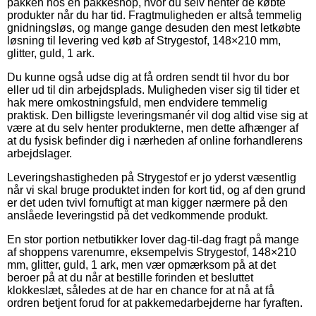
pakken hos en pakkeshop, hvor du selv henter de købte
produkter når du har tid. Fragtmuligheden er altså temmelig
gnidningsløs, og mange gange desuden den mest letkøbte
løsning til levering ved køb af Strygestof, 148×210 mm,
glitter, guld, 1 ark.
Du kunne også udse dig at få ordren sendt til hvor du bor
eller ud til din arbejdsplads. Muligheden viser sig til tider et
hak mere omkostningsfuld, men endvidere temmelig
praktisk. Den billigste leveringsmanér vil dog altid vise sig at
være at du selv henter produkterne, men dette afhænger af
at du fysisk befinder dig i nærheden af online forhandlerens
arbejdslager.
Leveringshastigheden på Strygestof er jo yderst væsentlig
når vi skal bruge produktet inden for kort tid, og af den grund
er det uden tvivl fornuftigt at man kigger nærmere på den
anslåede leveringstid på det vedkommende produkt.
En stor portion netbutikker lover dag-til-dag fragt på mange
af shoppens varenumre, eksempelvis Strygestof, 148×210
mm, glitter, guld, 1 ark, men vær opmærksom på at det
beroer på at du når at bestille forinden et besluttet
klokkeslæt, således at de har en chance for at nå at få
ordren betjent forud for at pakkemedarbejderne har fyraften.