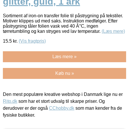
glitter, guld, 1 ark
Sortiment af iron-on transfer folie til påstrygning på tekstiler.
Motiver klippes ud med saks. Instruktion medfølger. Efter
påstrygning tåler folien vask ved 40 Â°C, ingen
tørretumbling og kan stryges ved lav temperatur.
(Læs mere)
15.5
kr.
(Vis fragtpris)
Læs mere »
Køb nu »
Den mest populære kreative webshop i Danmark lige nu er
Rito.dk
som har et stort udvalg til skarpe priser. Og
derudover er der også
CChobby.dk
som man kender fra de
fysiske butikker.