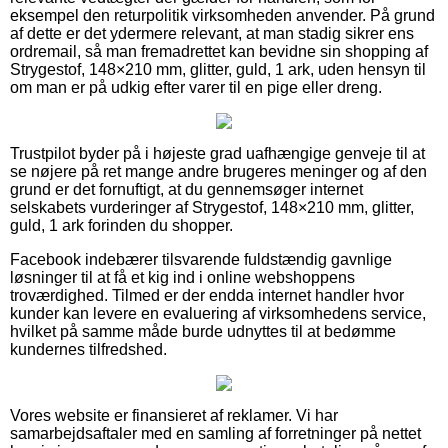
eksempel den returpolitik virksomheden anvender. På grund
af dette er det ydermere relevant, at man stadig sikrer ens
ordremail, så man fremadrettet kan bevidne sin shopping af
Strygestof, 148×210 mm, glitter, guld, 1 ark, uden hensyn til
om man er på udkig efter varer til en pige eller dreng.
Trustpilot byder på i højeste grad uafhængige genveje til at
se nøjere på ret mange andre brugeres meninger og af den
grund er det fornuftigt, at du gennemsøger internet
selskabets vurderinger af Strygestof, 148×210 mm, glitter,
guld, 1 ark forinden du shopper.
Facebook indebærer tilsvarende fuldstændig gavnlige
løsninger til at få et kig ind i online webshoppens
troværdighed. Tilmed er der endda internet handler hvor
kunder kan levere en evaluering af virksomhedens service,
hvilket på samme måde burde udnyttes til at bedømme
kundernes tilfredshed.
Vores website er finansieret af reklamer. Vi har
samarbejdsaftaler med en samling af forretninger på nettet