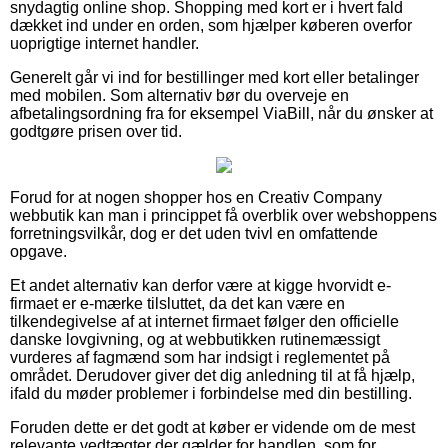
snydagtig online shop. Shopping med kort er i hvert fald
dækket ind under en orden, som hjælper køberen overfor
uoprigtige internet handler.
Generelt går vi ind for bestillinger med kort eller betalinger
med mobilen. Som alternativ bør du overveje en
afbetalingsordning fra for eksempel ViaBill, når du ønsker at
godtgøre prisen over tid.
Forud for at nogen shopper hos en Creativ Company
webbutik kan man i princippet få overblik over webshoppens
forretningsvilkår, dog er det uden tvivl en omfattende
opgave.
Et andet alternativ kan derfor være at kigge hvorvidt e-
firmaet er e-mærke tilsluttet, da det kan være en
tilkendegivelse af at internet firmaet følger den officielle
danske lovgivning, og at webbutikken rutinemæssigt
vurderes af fagmænd som har indsigt i reglementet på
området. Derudover giver det dig anledning til at få hjælp,
ifald du møder problemer i forbindelse med din bestilling.
Foruden dette er det godt at køber er vidende om de mest
relevante vedtægter der gælder for handlen, som for