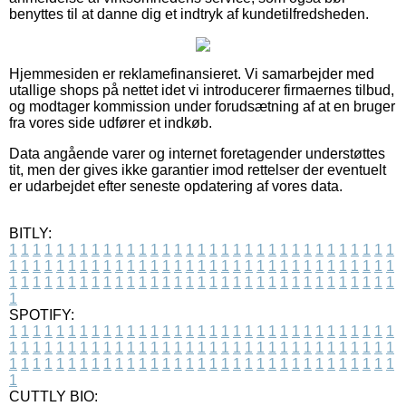
benyttes til at danne dig et indtryk af kundetilfredsheden.
Hjemmesiden er reklamefinansieret. Vi samarbejder med
utallige shops på nettet idet vi introducerer firmaernes tilbud,
og modtager kommission under forudsætning af at en bruger
fra vores side udfører et indkøb.
Data angående varer og internet foretagender understøttes
tit, men der gives ikke garantier imod rettelser der eventuelt
er udarbejdet efter seneste opdatering af vores data.
BITLY:
1
1
1
1
1
1
1
1
1
1
1
1
1
1
1
1
1
1
1
1
1
1
1
1
1
1
1
1
1
1
1
1
1
1
1
1
1
1
1
1
1
1
1
1
1
1
1
1
1
1
1
1
1
1
1
1
1
1
1
1
1
1
1
1
1
1
1
1
1
1
1
1
1
1
1
1
1
1
1
1
1
1
1
1
1
1
1
1
1
1
1
1
1
1
1
1
1
1
1
1
SPOTIFY:
1
1
1
1
1
1
1
1
1
1
1
1
1
1
1
1
1
1
1
1
1
1
1
1
1
1
1
1
1
1
1
1
1
1
1
1
1
1
1
1
1
1
1
1
1
1
1
1
1
1
1
1
1
1
1
1
1
1
1
1
1
1
1
1
1
1
1
1
1
1
1
1
1
1
1
1
1
1
1
1
1
1
1
1
1
1
1
1
1
1
1
1
1
1
1
1
1
1
1
1
CUTTLY BIO: