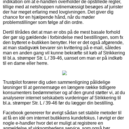
indikation om at e-handlen overholder de opstillede regler,
tillige med at netshoppen rutinemæssigt besøges af jurister
der har meget erfaring med lovgivningen. Det giver dig
chance for en hjælpende hånd, når du møder
problemstillinger som følge af din ordre.
Dertil tilrådes det at man er obs på de mest basale forhold
der gør sig gældende i forbindelse med bestillingen, som fx
den bytteret e-butikken benytter. Her er det også afgørende,
at man stadigvæk bevarer sin kvittering på e-mail, således
man en anden gang vil kunne bekræfte sit køb af Strikkering
til bl.a. strømper Str. L / 39-46, uanset om man er på indkøb
til en dame eller herre.
Trustpilot forærer dig uden sammenligning pålidelige
løsninger til at gennemsøge en længere række tidligere
konsumenters bedømmelser og af den grund støtter vi, at du
analyserer internet selskabets vurderinger af Strikkering til
bl.a. strømper Str. L / 39-46 før du lægger din bestilling.
Facebook genererer for øvrigt sådan set stabile metoder til
at få en idé om internet butikkens kundefokus. I øvrigt er der
nogle e-handler hvor det er muligt at registrere en
anmeldelse af virksomhedens service, som også bør