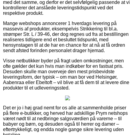
med det samme, og derfor er det selvfølgelig passende at vi
kontrollerer det anslåede leveringstidspunkt ved det
respektive produkt.
Mange webshops annoncerer 1 hverdags levering på
massevis af produkter, eksempelvis Strikkering til bl.a.
strømper Str. L / 39-46, der dog regnes ud fra at bestillingen
realiseres tidligere end et besluttet tidspunkt, med
hensynstagen til at de har en chance for at nå at få ordren
sendt afsted forinden personalet drager hjemad.
Visse netbutikker byder på fragt uden omkostninger, men
ofte gælder det kun hvis man indkøber for en fastsat pris.
Desuden skulle man overveje den mest prisbevidste
leveringsform, der typisk – om man bor ved Helsingør,
Aabenraa eller Ebeltoft – vil blive at få dem til at levere dine
produkter til et udleveringssted.
Det er jo i høj grad nemt for os alle at sammenholde priser
på flere e-butikker, og herved har adskillige Prym netshops
været nødt til at nedbringe salgsværdien på varerne – til
babyer og børn, og desuden også til herrer og damer –
eftertrykkeligt, og endda nogle gange sikre levering uden
betaling.