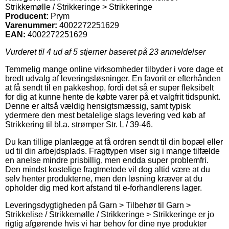
Strikkemølle / Strikkeringe > Strikkeringe
Producent:
Prym
Varenummer:
4002272251629
EAN:
4002272251629
Vurderet til
4
ud af 5 stjerner baseret på
23
anmeldelser
Temmelig mange online virksomheder tilbyder i vore dage et
bredt udvalg af leveringsløsninger. En favorit er efterhånden
at få sendt til en pakkeshop, fordi det så er super fleksibelt
for dig at kunne hente de købte varer på et valgfrit tidspunkt.
Denne er altså vældig hensigtsmæssig, samt typisk
ydermere den mest betalelige slags levering ved køb af
Strikkering til bl.a. strømper Str. L / 39-46.
Du kan tillige planlægge at få ordren sendt til din bopæl eller
ud til din arbejdsplads. Fragttypen viser sig i mange tilfælde
en anelse mindre prisbillig, men endda super problemfri.
Den mindst kostelige fragtmetode vil dog altid være at du
selv henter produkterne, men den løsning kræver at du
opholder dig med kort afstand til e-forhandlerens lager.
Leveringsdygtigheden på Garn > Tilbehør til Garn >
Strikkelise / Strikkemølle / Strikkeringe > Strikkeringe er jo
rigtig afgørende hvis vi har behov for dine nye produkter