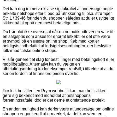
Det kan dog immervæk vise sig lukrativt at undersøge nogle
enkelte netshops efter tilbud på Strikkering til bl.a. strømper
Str. L / 39-46 forinden du shopper, således at du er usvigeligt
sikker på at opnå den mest betalelige pris.
Du bør blot ikke overse, at når en netbutik udlover en vare til
en salgspris som anses for enormt letkøbt, er det ofte være
et symbol på en uægte online shop. Køb med kort er
heldigvis indbefattet af Indsigelsesordningen, der beskytter
folk imod falske online shops.
Vi slår generelt et slag for bestillinger med betalingskort eller
mobilbetaling. Alternativt kan du vælge en
afbetalingsordning fra for eksempel ViaBill, i tilfælde af at du
ser en fordel i at finansiere prisen over tid.
Før folk bestiller i en Prym webbutik kan man helt sikkert
gøre sig bekendt med indholdet af netshoppens
forretningsaftale, dog er det gerne et omfattende projekt.
En anden mulighed kan derfor være at undersøge om online
shoppen er godkendt af e-mærket, da det kan være en