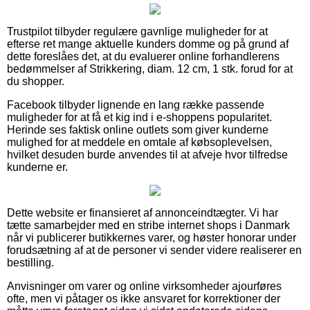
Trustpilot tilbyder regulære gavnlige muligheder for at
efterse ret mange aktuelle kunders domme og på grund af
dette foreslåes det, at du evaluerer online forhandlerens
bedømmelser af Strikkering, diam. 12 cm, 1 stk. forud for at
du shopper.
Facebook tilbyder lignende en lang række passende
muligheder for at få et kig ind i e-shoppens popularitet.
Herinde ses faktisk online outlets som giver kunderne
mulighed for at meddele en omtale af købsoplevelsen,
hvilket desuden burde anvendes til at afveje hvor tilfredse
kunderne er.
Dette website er finansieret af annonceindtægter. Vi har
tætte samarbejder med en stribe internet shops i Danmark
når vi publicerer butikkernes varer, og høster honorar under
forudsætning af at de personer vi sender videre realiserer en
bestilling.
Anvisninger om varer og online virksomheder ajourføres
ofte, men vi påtager os ikke ansvaret for korrektioner der