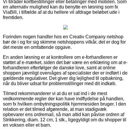
Vi tilråder kortbestillinger eller betalinger med mobilen. Som
en alternativ mulighed kan du benytte en løsning som fx
ViaBill, i tilfælde af at du hellere vil afdrage beløbet ude i
fremtiden.
Forinden nogen handler hos en Creativ Company netshop
bør de i og for sig skimme netshoppens vilkår, det er dog for
det meste en omfattende opgave.
En anden løsning er at kontrollere om e-forhandleren er
støttet af e-mærket, siden det bør være en erklæring om at e-
forhandleren efterfølger de danske love, samt at online
shoppen jævnligt overvåges af specialister der er indført i de
gældende regulativer. Det giver dig lejlighed til opbakning,
når du bliver udsat for problemstillinger med dit indkøb.
Tilmed rekommanderer vi at du er sat ind i de mest
vedkommende regler der kan have indflydelse på handlen,
som fx hvilken ombytningspolitik hjemmesiden bruger. I den
relation er det tilmed afgørende, at man stadigvæk
opbevarer ens ordremail, så man altid kan påvise ordren af
Strikkering, diam. 12 cm, 1 stk., ligegyldigt om du shopper til
en voksen eller et barn.