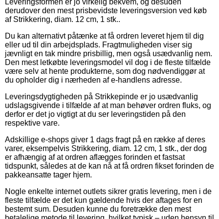
Leveringsformen er jo virkelig bekvem, og desuden
derudover den mest prisbevidste leveringsversion ved køb
af Strikkering, diam. 12 cm, 1 stk..
Du kan alternativt påtænke at få ordren leveret hjem til dig
eller ud til din arbejdsplads. Fragtmuligheden viser sig
jævnligt en tak mindre prisbillig, men også usædvanlig nem.
Den mest letkøbte leveringsmodel vil dog i de fleste tilfælde
være selv at hente produkterne, som dog nødvendiggør at
du opholder dig i nærheden af e-handlens adresse.
Leveringsdygtigheden på Strikkepinde er jo usædvanlig
udslagsgivende i tilfælde af at man behøver ordren fluks, og
derfor er det jo vigtigt at du ser leveringstiden på den
respektive vare.
Adskillige e-shops giver 1 dags fragt på en række af deres
varer, eksempelvis Strikkering, diam. 12 cm, 1 stk., der dog
er afhængig af at ordren aflægges forinden et fastsat
tidspunkt, således at de kan nå at få ordren fikset forinden de
pakkeansatte tager hjem.
Nogle enkelte internet outlets sikrer gratis levering, men i de
fleste tilfælde er det kun gældende hvis der aftages for en
bestemt sum. Desuden kunne du foretrække den mest
betalelige metode til levering, hvilket typisk – uden hensyn til