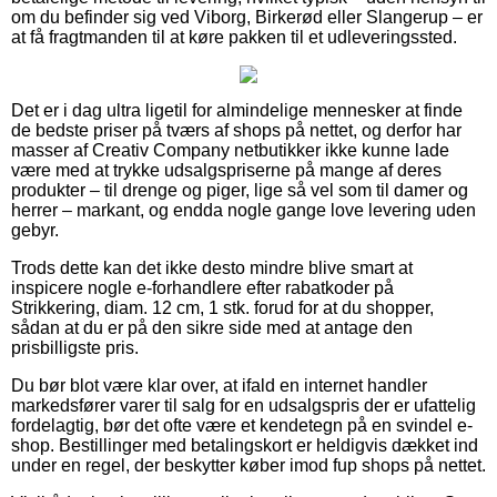
om du befinder sig ved Viborg, Birkerød eller Slangerup – er
at få fragtmanden til at køre pakken til et udleveringssted.
Det er i dag ultra ligetil for almindelige mennesker at finde
de bedste priser på tværs af shops på nettet, og derfor har
masser af Creativ Company netbutikker ikke kunne lade
være med at trykke udsalgspriserne på mange af deres
produkter – til drenge og piger, lige så vel som til damer og
herrer – markant, og endda nogle gange love levering uden
gebyr.
Trods dette kan det ikke desto mindre blive smart at
inspicere nogle e-forhandlere efter rabatkoder på
Strikkering, diam. 12 cm, 1 stk. forud for at du shopper,
sådan at du er på den sikre side med at antage den
prisbilligste pris.
Du bør blot være klar over, at ifald en internet handler
markedsfører varer til salg for en udsalgspris der er ufattelig
fordelagtig, bør det ofte være et kendetegn på en svindel e-
shop. Bestillinger med betalingskort er heldigvis dækket ind
under en regel, der beskytter køber imod fup shops på nettet.