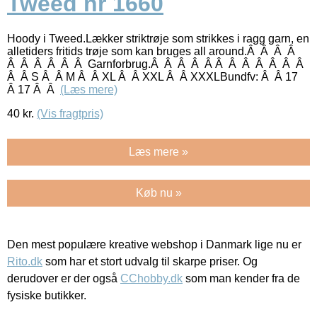
Tweed nr 1660
Hoody i Tweed.Lækker striktrøje som strikkes i ragg garn, en
alletiders fritids trøje som kan bruges all around.Â Â Â Â
Â Â Â Â Â Â Garnforbrug.Â Â Â Â Â Â Â Â Â Â Â Â
Â Â S Â Â M Â Â XL Â Â XXL Â Â XXXLBundfv: Â Â 17
Â 17 Â Â
(Læs mere)
40
kr.
(Vis fragtpris)
Læs mere »
Køb nu »
Den mest populære kreative webshop i Danmark lige nu er
Rito.dk
som har et stort udvalg til skarpe priser. Og
derudover er der også
CChobby.dk
som man kender fra de
fysiske butikker.