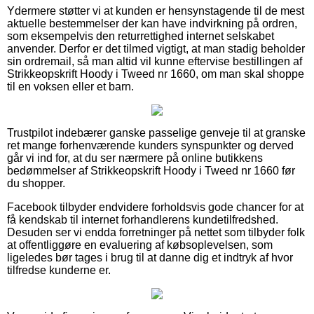
Ydermere støtter vi at kunden er hensynstagende til de mest
aktuelle bestemmelser der kan have indvirkning på ordren,
som eksempelvis den returrettighed internet selskabet
anvender. Derfor er det tilmed vigtigt, at man stadig beholder
sin ordremail, så man altid vil kunne eftervise bestillingen af
Strikkeopskrift Hoody i Tweed nr 1660, om man skal shoppe
til en voksen eller et barn.
Trustpilot indebærer ganske passelige genveje til at granske
ret mange forhenværende kunders synspunkter og derved
går vi ind for, at du ser nærmere på online butikkens
bedømmelser af Strikkeopskrift Hoody i Tweed nr 1660 før
du shopper.
Facebook tilbyder endvidere forholdsvis gode chancer for at
få kendskab til internet forhandlerens kundetilfredshed.
Desuden ser vi endda forretninger på nettet som tilbyder folk
at offentliggøre en evaluering af købsoplevelsen, som
ligeledes bør tages i brug til at danne dig et indtryk af hvor
tilfredse kunderne er.