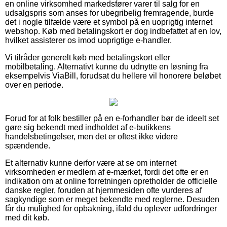
en online virksomhed markedsfører varer til salg for en
udsalgspris som anses for ubegribelig fremragende, burde
det i nogle tilfælde være et symbol på en uoprigtig internet
webshop. Køb med betalingskort er dog indbefattet af en lov,
hvilket assisterer os imod uoprigtige e-handler.
Vi tilråder generelt køb med betalingskort eller
mobilbetaling. Alternativt kunne du udnytte en løsning fra
eksempelvis ViaBill, forudsat du hellere vil honorere beløbet
over en periode.
Forud for at folk bestiller på en e-forhandler bør de ideelt set
gøre sig bekendt med indholdet af e-butikkens
handelsbetingelser, men det er oftest ikke videre
spændende.
Et alternativ kunne derfor være at se om internet
virksomheden er medlem af e-mærket, fordi det ofte er en
indikation om at online forretningen opretholder de officielle
danske regler, foruden at hjemmesiden ofte vurderes af
sagkyndige som er meget bekendte med reglerne. Desuden
får du mulighed for opbakning, ifald du oplever udfordringer
med dit køb.