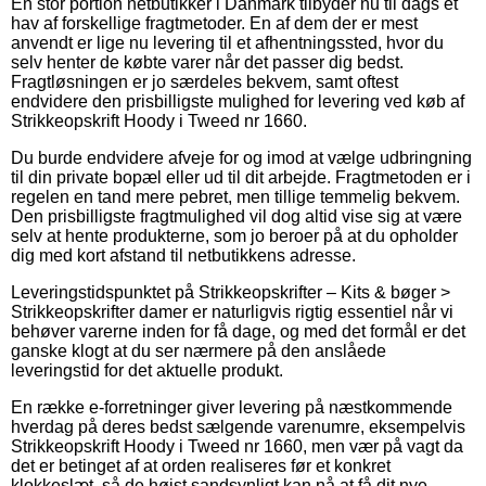
En stor portion netbutikker i Danmark tilbyder nu til dags et
hav af forskellige fragtmetoder. En af dem der er mest
anvendt er lige nu levering til et afhentningssted, hvor du
selv henter de købte varer når det passer dig bedst.
Fragtløsningen er jo særdeles bekvem, samt oftest
endvidere den prisbilligste mulighed for levering ved køb af
Strikkeopskrift Hoody i Tweed nr 1660.
Du burde endvidere afveje for og imod at vælge udbringning
til din private bopæl eller ud til dit arbejde. Fragtmetoden er i
regelen en tand mere pebret, men tillige temmelig bekvem.
Den prisbilligste fragtmulighed vil dog altid vise sig at være
selv at hente produkterne, som jo beroer på at du opholder
dig med kort afstand til netbutikkens adresse.
Leveringstidspunktet på Strikkeopskrifter – Kits & bøger >
Strikkeopskrifter damer er naturligvis rigtig essentiel når vi
behøver varerne inden for få dage, og med det formål er det
ganske klogt at du ser nærmere på den anslåede
leveringstid for det aktuelle produkt.
En række e-forretninger giver levering på næstkommende
hverdag på deres bedst sælgende varenumre, eksempelvis
Strikkeopskrift Hoody i Tweed nr 1660, men vær på vagt da
det er betinget af at orden realiseres før et konkret
klokkeslæt, så de højst sandsynligt kan nå at få dit nye