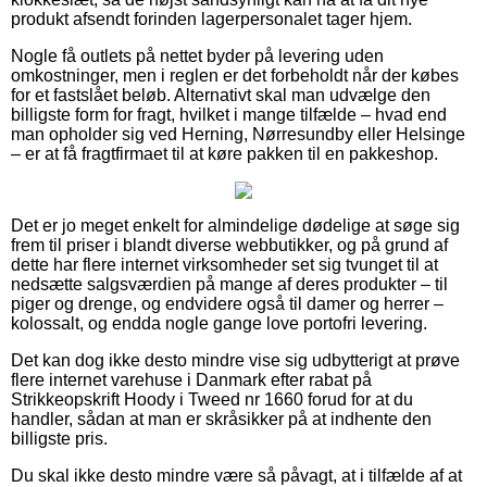
produkt afsendt forinden lagerpersonalet tager hjem.
Nogle få outlets på nettet byder på levering uden
omkostninger, men i reglen er det forbeholdt når der købes
for et fastslået beløb. Alternativt skal man udvælge den
billigste form for fragt, hvilket i mange tilfælde – hvad end
man opholder sig ved Herning, Nørresundby eller Helsinge
– er at få fragtfirmaet til at køre pakken til en pakkeshop.
Det er jo meget enkelt for almindelige dødelige at søge sig
frem til priser i blandt diverse webbutikker, og på grund af
dette har flere internet virksomheder set sig tvunget til at
nedsætte salgsværdien på mange af deres produkter – til
piger og drenge, og endvidere også til damer og herrer –
kolossalt, og endda nogle gange love portofri levering.
Det kan dog ikke desto mindre vise sig udbytterigt at prøve
flere internet varehuse i Danmark efter rabat på
Strikkeopskrift Hoody i Tweed nr 1660 forud for at du
handler, sådan at man er skråsikker på at indhente den
billigste pris.
Du skal ikke desto mindre være så påvagt, at i tilfælde af at