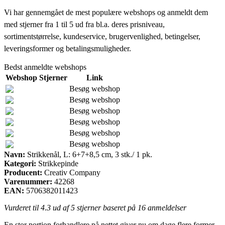
Vi har gennemgået de mest populære webshops og anmeldt dem
med stjerner fra 1 til 5 ud fra bl.a. deres prisniveau,
sortimentstørrelse, kundeservice, brugervenlighed, betingelser,
leveringsformer og betalingsmuligheder.
Bedst anmeldte webshops
Webshop
Stjerner
Link
Besøg webshop
Besøg webshop
Besøg webshop
Besøg webshop
Besøg webshop
Besøg webshop
Navn:
Strikkenål, L: 6+7+8,5 cm, 3 stk./ 1 pk.
Kategori:
Strikkepinde
Producent:
Creativ Company
Varenummer:
42268
EAN:
5706382011423
Vurderet til
4.3
ud af 5 stjerner baseret på
16
anmeldelser
En stor portion forhandlere på nettet giver nu om dage flere former