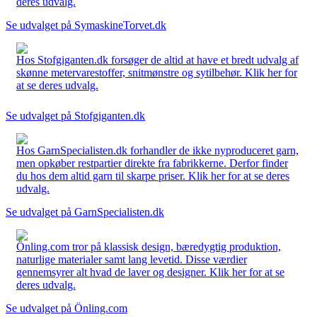
deres udvalg.
Se udvalget på SymaskineTorvet.dk
Hos Stofgiganten.dk forsøger de altid at have et bredt udvalg af
skønne metervarestoffer, snitmønstre og sytilbehør. Klik her for
at se deres udvalg.
Se udvalget på Stofgiganten.dk
Hos GarnSpecialisten.dk forhandler de ikke nyproduceret garn,
men opkøber restpartier direkte fra fabrikkerne. Derfor finder
du hos dem altid garn til skarpe priser. Klik her for at se deres
udvalg.
Se udvalget på GarnSpecialisten.dk
Önling.com tror på klassisk design, bæredygtig produktion,
naturlige materialer samt lang levetid. Disse værdier
gennemsyrer alt hvad de laver og designer. Klik her for at se
deres udvalg.
Se udvalget på Önling.com