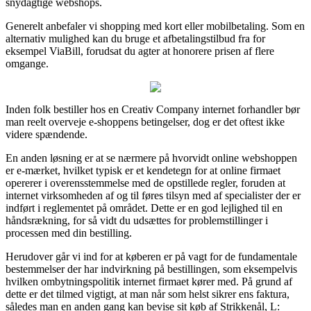
snydagtige webshops.
Generelt anbefaler vi shopping med kort eller mobilbetaling. Som en
alternativ mulighed kan du bruge et afbetalingstilbud fra for
eksempel ViaBill, forudsat du agter at honorere prisen af flere
omgange.
Inden folk bestiller hos en Creativ Company internet forhandler bør
man reelt overveje e-shoppens betingelser, dog er det oftest ikke
videre spændende.
En anden løsning er at se nærmere på hvorvidt online webshoppen
er e-mærket, hvilket typisk er et kendetegn for at online firmaet
opererer i overensstemmelse med de opstillede regler, foruden at
internet virksomheden af og til føres tilsyn med af specialister der er
indført i reglementet på området. Dette er en god lejlighed til en
håndsrækning, for så vidt du udsættes for problemstillinger i
processen med din bestilling.
Herudover går vi ind for at køberen er på vagt for de fundamentale
bestemmelser der har indvirkning på bestillingen, som eksempelvis
hvilken ombytningspolitik internet firmaet kører med. På grund af
dette er det tilmed vigtigt, at man når som helst sikrer ens faktura,
således man en anden gang kan bevise sit køb af Strikkenål, L: