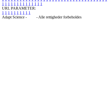
1
1
1
1
1
1
1
1
1
1
1
1
1
1
URL PARAMETER:
1
1
1
1
1
1
1
1
1
1
Adapt Science -
Blog
- Alle rettigheder forbeholdes