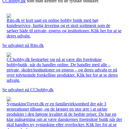
CChobby.dk
som man kender fra de fysiske butikker.
Rito.dk er kort sagt en online hobby butik med høj
kundeservice, hurtig levering og et stort sortiment som de
sælger både til private, engros og institutioner. Klik her for at se
deres udvalg.
Se udvalget på Rito.dk
CChobby.dk bestræber sig på at være din foretrukne
hobbybutik, når du handler online. De handler med alle –
private, skoler/institutioner og engros – og deres udvalg er på
over tolvtusinde forskellige produkter. Klik her for at se deres
udvalg.
Se udvalget på CChobby.dk
SymaskineTorvet.dk er en familievirksomhed der går 3
generationer tilbage, og de lægger en stor ære i at sælge
produkter i den højeste kvalitet til de bedste priser. De har en
klar målsætning om at være danskernes foretrukne butik når der
skal handles ny symaskine eller overlocker. Klik her for at se