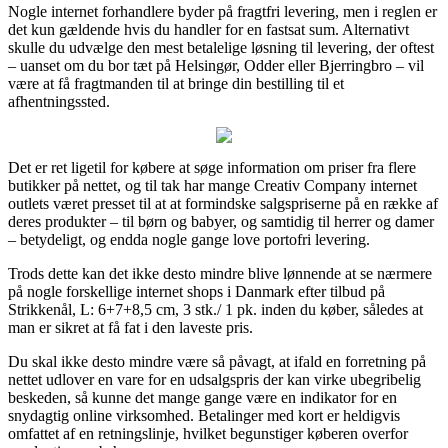
Nogle internet forhandlere byder på fragtfri levering, men i reglen er
det kun gældende hvis du handler for en fastsat sum. Alternativt
skulle du udvælge den mest betalelige løsning til levering, der oftest
– uanset om du bor tæt på Helsingør, Odder eller Bjerringbro – vil
være at få fragtmanden til at bringe din bestilling til et
afhentningssted.
Det er ret ligetil for købere at søge information om priser fra flere
butikker på nettet, og til tak har mange Creativ Company internet
outlets været presset til at at formindske salgspriserne på en række af
deres produkter – til børn og babyer, og samtidig til herrer og damer
– betydeligt, og endda nogle gange love portofri levering.
Trods dette kan det ikke desto mindre blive lønnende at se nærmere
på nogle forskellige internet shops i Danmark efter tilbud på
Strikkenål, L: 6+7+8,5 cm, 3 stk./ 1 pk. inden du køber, således at
man er sikret at få fat i den laveste pris.
Du skal ikke desto mindre være så påvagt, at ifald en forretning på
nettet udlover en vare for en udsalgspris der kan virke ubegribelig
beskeden, så kunne det mange gange være en indikator for en
snydagtig online virksomhed. Betalinger med kort er heldigvis
omfattet af en retningslinje, hvilket begunstiger køberen overfor