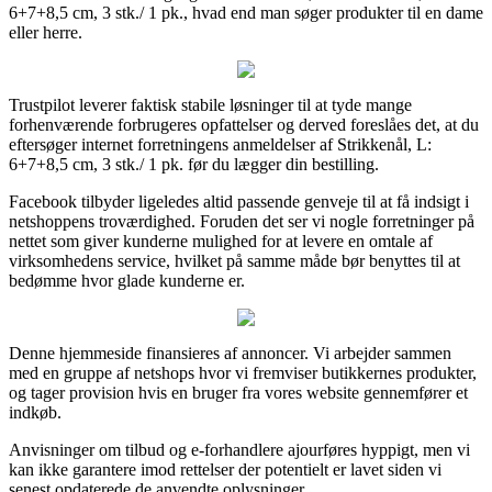
6+7+8,5 cm, 3 stk./ 1 pk., hvad end man søger produkter til en dame
eller herre.
Trustpilot leverer faktisk stabile løsninger til at tyde mange
forhenværende forbrugeres opfattelser og derved foreslåes det, at du
eftersøger internet forretningens anmeldelser af Strikkenål, L:
6+7+8,5 cm, 3 stk./ 1 pk. før du lægger din bestilling.
Facebook tilbyder ligeledes altid passende genveje til at få indsigt i
netshoppens troværdighed. Foruden det ser vi nogle forretninger på
nettet som giver kunderne mulighed for at levere en omtale af
virksomhedens service, hvilket på samme måde bør benyttes til at
bedømme hvor glade kunderne er.
Denne hjemmeside finansieres af annoncer. Vi arbejder sammen
med en gruppe af netshops hvor vi fremviser butikkernes produkter,
og tager provision hvis en bruger fra vores website gennemfører et
indkøb.
Anvisninger om tilbud og e-forhandlere ajourføres hyppigt, men vi
kan ikke garantere imod rettelser der potentielt er lavet siden vi
senest opdaterede de anvendte oplysninger.