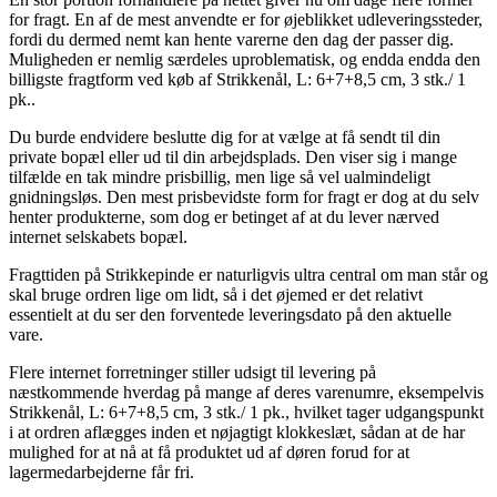
for fragt. En af de mest anvendte er for øjeblikket udleveringssteder,
fordi du dermed nemt kan hente varerne den dag der passer dig.
Muligheden er nemlig særdeles uproblematisk, og endda endda den
billigste fragtform ved køb af Strikkenål, L: 6+7+8,5 cm, 3 stk./ 1
pk..
Du burde endvidere beslutte dig for at vælge at få sendt til din
private bopæl eller ud til din arbejdsplads. Den viser sig i mange
tilfælde en tak mindre prisbillig, men lige så vel ualmindeligt
gnidningsløs. Den mest prisbevidste form for fragt er dog at du selv
henter produkterne, som dog er betinget af at du lever nærved
internet selskabets bopæl.
Fragttiden på Strikkepinde er naturligvis ultra central om man står og
skal bruge ordren lige om lidt, så i det øjemed er det relativt
essentielt at du ser den forventede leveringsdato på den aktuelle
vare.
Flere internet forretninger stiller udsigt til levering på
næstkommende hverdag på mange af deres varenumre, eksempelvis
Strikkenål, L: 6+7+8,5 cm, 3 stk./ 1 pk., hvilket tager udgangspunkt
i at ordren aflægges inden et nøjagtigt klokkeslæt, sådan at de har
mulighed for at nå at få produktet ud af døren forud for at
lagermedarbejderne får fri.