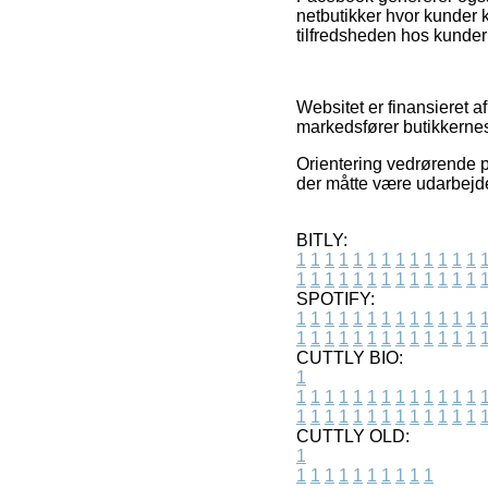
netbutikker hvor kunder k
tilfredsheden hos kunder
Websitet er finansieret 
markedsfører butikkernes 
Orientering vedrørende pr
der måtte være udarbejdet
BITLY:
1
1
1
1
1
1
1
1
1
1
1
1
1
1
1
1
1
1
1
1
1
1
1
1
1
1
SPOTIFY:
1
1
1
1
1
1
1
1
1
1
1
1
1
1
1
1
1
1
1
1
1
1
1
1
1
1
CUTTLY BIO:
1
1
1
1
1
1
1
1
1
1
1
1
1
1
1
1
1
1
1
1
1
1
1
1
1
1
1
CUTTLY OLD:
1
1
1
1
1
1
1
1
1
1
1