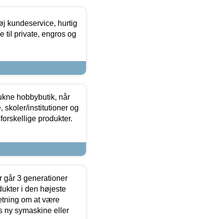
øj kundeservice, hurtig
 til private, engros og
ukne hobbybutik, når
 skoler/institutioner og
forskellige produkter.
 går 3 generationer
dukter i den højeste
sætning om at være
s ny symaskine eller