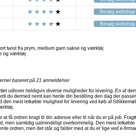
Besøg webshop
Besøg webshop
rt twist fra prym, medium garn sakse og værktøj
e og værktøj
jerner baseret på
21
anmeldelser
tet udlover heldigvis diverse muligheder for levering. En af dem
ordi du dermed nemt kan hente din bestilling den dag der passer 
ed den mest letkøbte mulighed for levering ved køb af Strikkemøll
ærktøj.
at få ordren bragt til din adresse eller til når du er på job. Fra
d, men samtidig ualmindeligt overkommelig. Den mest letkøbte fr
ente ordren, men det står og falder med at du er lige ved e-firmae