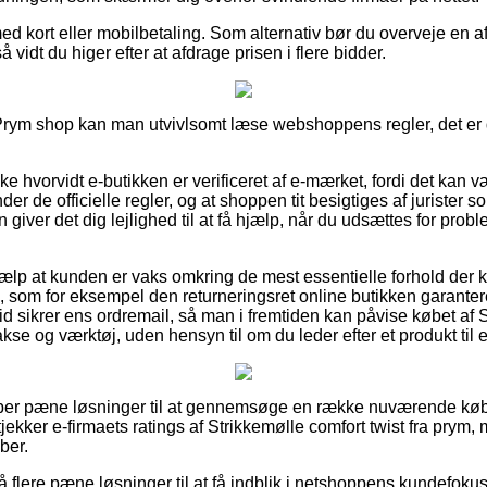
med kort eller mobilbetaling. Som alternativ bør du overveje en a
å vidt du higer efter at afdrage prisen i flere bidder.
 Prym shop kan man utvivlsomt læse webshoppens regler, det er 
ke hvorvidt e-butikken er verificeret af e-mærket, fordi det kan v
er de officielle regler, og at shoppen tit besigtiges af jurister s
 giver det dig lejlighed til at få hjælp, når du udsættes for prob
jælp at kunden er vaks omkring de mest essentielle forhold der
 som for eksempel den returneringsret online butikken garanterer
 tid sikrer ens ordremail, så man i fremtiden kan påvise købet af 
se og værktøj, uden hensyn til om du leder efter et produkt til 
super pæne løsninger til at gennemsøge en række nuværende kø
tjekker e-firmaets ratings af Strikkemølle comfort twist fra pry
ber.
flere pæne løsninger til at få indblik i netshoppens kundefoku