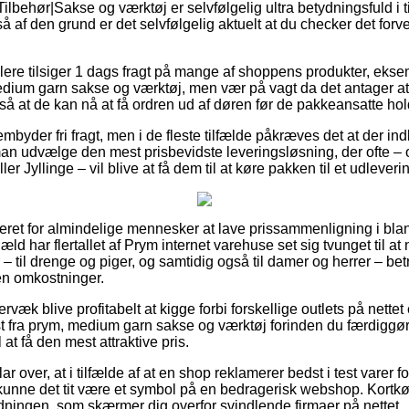
ilbehør|Sakse og værktøj er selvfølgelig ultra betydningsfuld i ti
 af den grund er det selvfølgelig aktuelt at du checker det forv
dlere tilsiger 1 dags fragt på mange af shoppens produkter, eks
medium garn sakse og værktøj, men vær på vagt da det antager 
, så at de kan nå at få ordren ud af døren før de pakkeansatte hol
embyder fri fragt, men i de fleste tilfælde påkræves det at der in
n udvælge den mest prisbevidste leveringsløsning, der ofte – 
r Jyllinge – vil blive at få dem til at køre pakken til et udleveri
ret for almindelige mennesker at lave prissammenligning i bland
æld har flertallet af Prym internet varehuse set sig tvunget til a
– til drenge og piger, og samtidig også til damer og herrer – bet
en omkostninger.
væk blive profitabelt at kigge forbi forskellige outlets på nettet
st fra prym, medium garn sakse og værktøj forinden du færdiggø
 at få den mest attraktive pris.
r over, at i tilfælde af at en shop reklamerer bedst i test varer f
å kunne det tit være et symbol på en bedragerisk webshop. Kortk
rdningen, som skærmer dig overfor svindlende firmaer på nettet.