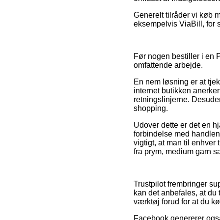
Generelt tilråder vi køb 
eksempelvis ViaBill, for s
Før nogen bestiller i en
omfattende arbejde.
En nem løsning er at tjek
internet butikken anerkend
retningslinjerne. Desuden
shopping.
Udover dette er det en h
forbindelse med handlen,
vigtigt, at man til enhver
fra prym, medium garn sak
Trustpilot frembringer 
kan det anbefales, at du 
værktøj forud for at du kø
Facebook genererer også 