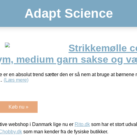
Adapt Science
Strikkemølle c
rym, medium garn sakse og væ
le er en absolut trend sætter den er så nem at bruge at børnene 
 …
(Læs mere)
Køb nu »
ive webshop i Danmark lige nu er
Rito.dk
som har et stort udval
Chobby.dk
som man kender fra de fysiske butikker.