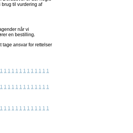
brug til vurdering af
agender når vi
rer en bestilling.
tage ansvar for rettelser
1
1
1
1
1
1
1
1
1
1
1
1
1
1
1
1
1
1
1
1
1
1
1
1
1
1
1
1
1
1
1
1
1
1
1
1
1
1
1