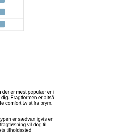
 der er mest populær er i
dig. Fragtformen er altså
e comfort twist fra prym,
gttypen er sædvanligvis en
agtløsning vil dog til
ts tilholdssted.