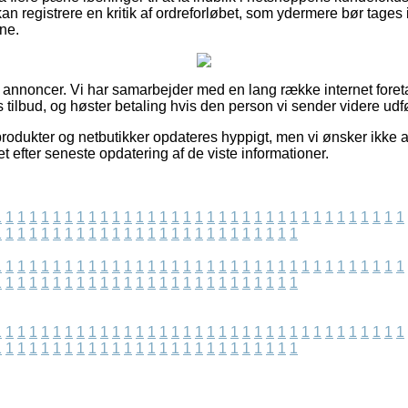
an registrere en kritik af ordreforløbet, som ydermere bør tages i 
ne.
af annoncer. Vi har samarbejder med en lang række internet foret
tilbud, og høster betaling hvis den person vi sender videre udfø
odukter og netbutikker opdateres hyppigt, men vi ønsker ikke at 
 efter seneste opdatering af de viste informationer.
1
1
1
1
1
1
1
1
1
1
1
1
1
1
1
1
1
1
1
1
1
1
1
1
1
1
1
1
1
1
1
1
1
1
1
1
1
1
1
1
1
1
1
1
1
1
1
1
1
1
1
1
1
1
1
1
1
1
1
1
1
1
1
1
1
1
1
1
1
1
1
1
1
1
1
1
1
1
1
1
1
1
1
1
1
1
1
1
1
1
1
1
1
1
1
1
1
1
1
1
1
1
1
1
1
1
1
1
1
1
1
1
1
1
1
1
1
1
1
1
1
1
1
1
1
1
1
1
1
1
1
1
1
1
1
1
1
1
1
1
1
1
1
1
1
1
1
1
1
1
1
1
1
1
1
1
1
1
1
1
1
1
1
1
1
1
1
1
1
1
1
1
1
1
1
1
1
1
1
1
1
1
1