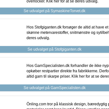
overlocker. Klik her for at se deres udvalg.
Se udvalget på SymaskineTorvet.dk
Hos Stofgiganten.dk forsøger de altid at have et
skønne metervarestoffer, snitmønstre og sytilbehø
deres udvalg.
Se udvalget på Stofgiganten.dk
Hos GarnSpecialisten.dk forhandler de ikke ny
opkøber restpartier direkte fra fabrikkerne. Derf
altid garn til skarpe priser. Klik her for at se der
Se udvalget på GarnSpecialisten.dk
Önling.com tror på klassisk design, bæredygtig p