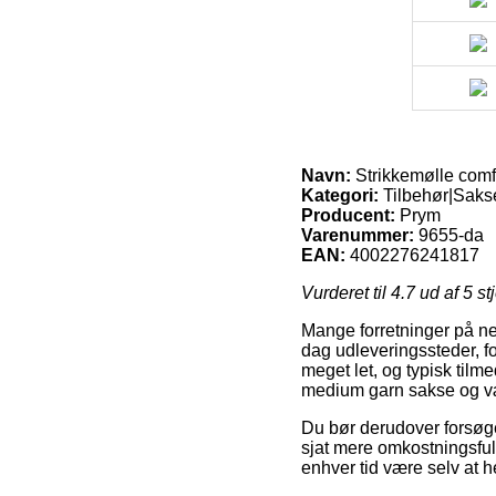
Navn:
Strikkemølle comfo
Kategori:
Tilbehør|Saks
Producent:
Prym
Varenummer:
9655-da
EAN:
4002276241817
Vurderet til
4.7
ud af 5 st
Mange forretninger på net
dag udleveringssteder, f
meget let, og typisk tilm
medium garn sakse og v
Du bør derudover forsøge 
sjat mere omkostningsful
enhver tid være selv at h