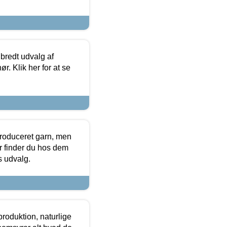
 bredt udvalg af
r. Klik her for at se
produceret garn, men
or finder du hos dem
es udvalg.
roduktion, naturlige