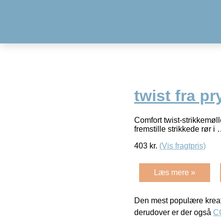
twist fra p
Comfort twist-strikkemøl
fremstille strikkede rør i
403
kr.
(Vis fragtpris)
Læs mere »
Den mest populære kreat
derudover er der også
C