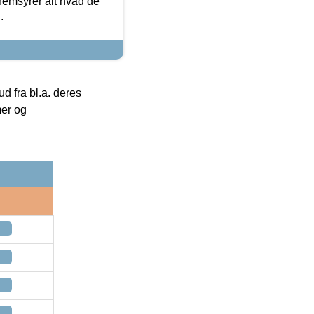
nemsyrer alt hvad de
.
 fra bl.a. deres
mer og