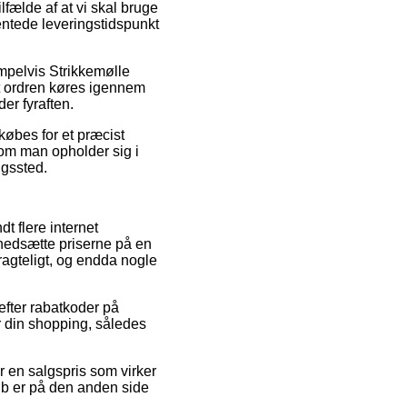
lfælde af at vi skal bruge
entede leveringstidspunkt
empelvis Strikkemølle
at ordren køres igennem
der fyraften.
dkøbes for et præcist
om man opholder sig i
ngssted.
t flere internet
t nedsætte priserne på en
ragteligt, og endda nogle
 efter rabatkoder på
r din shopping, således
or en salgspris som virker
øb er på den anden side