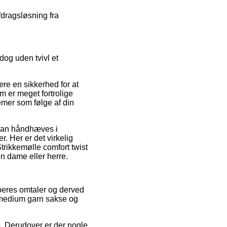
fdragsløsning fra
dog uden tvivl et
ære en sikkerhed for at
om er meget fortrolige
lemer som følge af din
 kan håndhæves i
. Her er det virkelig
Strikkemølle comfort twist
en dame eller herre.
beres omtaler og derved
m, medium garn sakse og
s. Derudover er der nogle