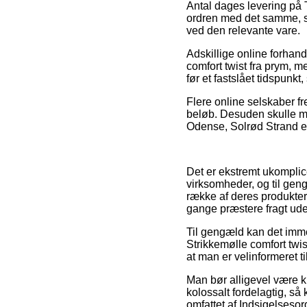
Antal dages levering på T
ordren med det samme, så
ved den relevante vare.
Adskillige online forhan
comfort twist fra prym, 
før et fastslået tidspunkt
Flere online selskaber fr
beløb. Desuden skulle ma
Odense, Solrød Strand elle
Det er ekstremt ukomplice
virksomheder, og til geng
række af deres produkter 
gange præstere fragt ud
Til gengæld kan det immer
Strikkemølle comfort twi
at man er velinformeret til
Man bør alligevel være kla
kolossalt fordelagtig, s
omfattet af Indsigelseso