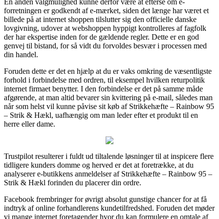
En anden valgmulighed kunne derfor være at efterse om e-
forretningen er godkendt af e-mærket, siden det længe har været et
billede på at internet shoppen tilslutter sig den officielle danske
lovgivning, udover at webshoppen hyppigt kontrolleres af fagfolk
der har ekspertise inden for de gældende regler. Dette er en god
genvej til bistand, for så vidt du forvoldes besvær i processen med
din handel.
Foruden dette er det en hjælp at du er vaks omkring de væsentligste
forhold i forbindelse med ordren, til eksempel hvilken returpolitik
internet firmaet benytter. I den forbindelse er det på samme måde
afgørende, at man altid bevarer sin kvittering på e-mail, således man
når som helst vil kunne påvise sit køb af Strikkehæfte – Rainbow 95
– Strik & Hækl, uafhængig om man leder efter et produkt til en
herre eller dame.
Trustpilot resulterer i fuldt ud tiltalende løsninger til at inspicere flere
tidligere kunders domme og herved er det at foretrække, at du
analyserer e-butikkens anmeldelser af Strikkehæfte – Rainbow 95 –
Strik & Hækl forinden du placerer din ordre.
Facebook frembringer for øvrigt absolut gunstige chancer for at få
indtryk af online forhandlerens kundetilfredshed. Foruden det møder
vi mange internet foretagender hvor du kan formulere en omtale af