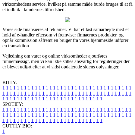
virksomhedens service, hvilket på samme måde burde bruges til at få
et indblik i kundernes tilfredshed.
Vores side finansieres af reklamer. Vi har et fast samarbejde med et
hold af e-handler eftersom vi fremviser firmaernes produkter, og
opnår kommission såfremt en bruger fra vores hjemmeside udfører
en transaktion.
Vejledning om varer og online virksomheder ajourføres
rutinemæssigt, men vi kan ikke stilles ansvarlig for reguleringer der
er blevet udført efter at vi sidst opdaterede sidens oplysninger.
BITLY:
1
1
1
1
1
1
1
1
1
1
1
1
1
1
1
1
1
1
1
1
1
1
1
1
1
1
1
1
1
1
1
1
1
1
1
1
1
1
1
1
1
1
1
1
1
1
1
1
1
1
1
1
1
1
1
1
1
1
1
1
1
1
1
1
1
1
1
1
1
1
1
1
1
1
1
1
1
1
1
1
1
1
1
1
1
1
1
1
1
1
1
1
1
1
1
1
1
1
1
1
SPOTIFY:
1
1
1
1
1
1
1
1
1
1
1
1
1
1
1
1
1
1
1
1
1
1
1
1
1
1
1
1
1
1
1
1
1
1
1
1
1
1
1
1
1
1
1
1
1
1
1
1
1
1
1
1
1
1
1
1
1
1
1
1
1
1
1
1
1
1
1
1
1
1
1
1
1
1
1
1
1
1
1
1
1
1
1
1
1
1
1
1
1
1
1
1
1
1
1
1
1
1
1
1
CUTTLY BIO:
1