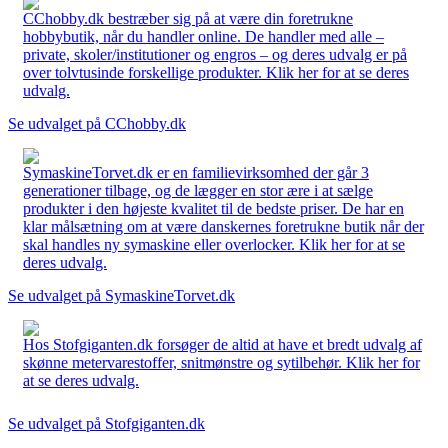
CChobby.dk bestræber sig på at være din foretrukne
hobbybutik, når du handler online. De handler med alle –
private, skoler/institutioner og engros – og deres udvalg er på
over tolvtusinde forskellige produkter. Klik her for at se deres
udvalg.
Se udvalget på CChobby.dk
SymaskineTorvet.dk er en familievirksomhed der går 3
generationer tilbage, og de lægger en stor ære i at sælge
produkter i den højeste kvalitet til de bedste priser. De har en
klar målsætning om at være danskernes foretrukne butik når der
skal handles ny symaskine eller overlocker. Klik her for at se
deres udvalg.
Se udvalget på SymaskineTorvet.dk
Hos Stofgiganten.dk forsøger de altid at have et bredt udvalg af
skønne metervarestoffer, snitmønstre og sytilbehør. Klik her for
at se deres udvalg.
Se udvalget på Stofgiganten.dk