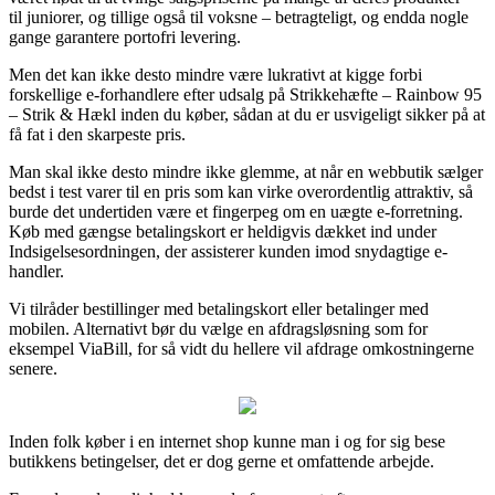
til juniorer, og tillige også til voksne – betragteligt, og endda nogle
gange garantere portofri levering.
Men det kan ikke desto mindre være lukrativt at kigge forbi
forskellige e-forhandlere efter udsalg på Strikkehæfte – Rainbow 95
– Strik & Hækl inden du køber, sådan at du er usvigeligt sikker på at
få fat i den skarpeste pris.
Man skal ikke desto mindre ikke glemme, at når en webbutik sælger
bedst i test varer til en pris som kan virke overordentlig attraktiv, så
burde det undertiden være et fingerpeg om en uægte e-forretning.
Køb med gængse betalingskort er heldigvis dækket ind under
Indsigelsesordningen, der assisterer kunden imod snydagtige e-
handler.
Vi tilråder bestillinger med betalingskort eller betalinger med
mobilen. Alternativt bør du vælge en afdragsløsning som for
eksempel ViaBill, for så vidt du hellere vil afdrage omkostningerne
senere.
Inden folk køber i en internet shop kunne man i og for sig bese
butikkens betingelser, det er dog gerne et omfattende arbejde.