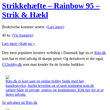
Strikkehæfte – Rainbow 95 –
Strik & Hækl
Beskrivelse kommer senere.
(Læs mere)
40
kr.
(Vis fragtpris)
Læs mere »
Køb nu »
Den mest populære kreative webshop i Danmark lige nu er
Rito.dk
som har et stort udvalg til skarpe priser. Og derudover er der også
CChobby.dk
som man kender fra de fysiske butikker.
Rito.dk er kort sagt en online hobby butik med høj
kundeservice, hurtig levering og et stort sortiment som de
sælger både til private, engros og institutioner. Klik her for at se
deres udvalg.
Se udvalget på Rito.dk