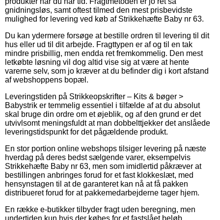
produkter når du har tid. Fragtmetoden er jo ret så
gnidningsløs, samt oftest tilmed den mest prisbevidste
mulighed for levering ved køb af Strikkehæfte Baby nr 63.
Du kan ydermere forsøge at bestille ordren til levering til dit
hus eller ud til dit arbejde. Fragttypen er af og til en tak
mindre prisbillig, men endda ret fremkommelig. Den mest
letkøbte løsning vil dog altid vise sig at være at hente
varerne selv, som jo kræver at du befinder dig i kort afstand
af webshoppens bopæl.
Leveringstiden på Strikkeopskrifter – Kits & bøger >
Babystrik er temmelig essentiel i tilfælde af at du absolut
skal bruge din ordre om et øjeblik, og af den grund er det
utvivlsomt meningsfuldt at man dobbelttjekker det anslåede
leveringstidspunkt for det pågældende produkt.
En stor portion online webshops tilsiger levering på næste
hverdag på deres bedst sælgende varer, eksempelvis
Strikkehæfte Baby nr 63, men som imidlertid påkræver at
bestillingen anbringes forud for et fast klokkeslæt, med
hensynstagen til at de garanteret kan nå at få pakken
distribueret forud for at pakkemedarbejderne tager hjem.
En række e-butikker tilbyder fragt uden beregning, men
undertiden kun hvis der købes for et fastslået beløb.