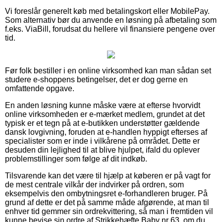
Vi foreslår generelt køb med betalingskort eller MobilePay.
Som alternativ bør du anvende en løsning på afbetaling som
f.eks. ViaBill, forudsat du hellere vil finansiere pengene over
tid.
Før folk bestiller i en online virksomhed kan man sådan set
studere e-shoppens betingelser, det er dog gerne en
omfattende opgave.
En anden løsning kunne måske være at efterse hvorvidt
online virksomheden er e-mærket medlem, grundet at det
typisk er et tegn på at e-butikken understøtter gældende
dansk lovgivning, foruden at e-handlen hyppigt efterses af
specialister som er inde i vilkårene på området. Dette er
desuden din lejlighed til at blive hjulpet, ifald du oplever
problemstillinger som følge af dit indkøb.
Tilsvarende kan det være til hjælp at køberen er på vagt for
de mest centrale vilkår der indvirker på ordren, som
eksempelvis den ombytningsret e-forhandleren bruger. På
grund af dette er det på samme måde afgørende, at man til
enhver tid gemmer sin ordrekvittering, så man i fremtiden vil
kunne bevise sin ordre af Strikkehæfte Baby nr 63, om du