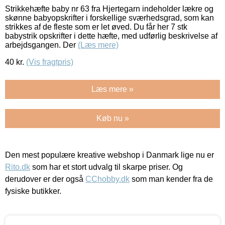
Strikkehæfte baby nr 63 fra Hjertegarn indeholder lækre og
skønne babyopskrifter i forskellige sværhedsgrad, som kan
strikkes af de fleste som er let øved. Du får her 7 stk
babystrik opskrifter i dette hæfte, med udførlig beskrivelse af
arbejdsgangen. Der
(Læs mere)
40
kr.
(Vis fragtpris)
Læs mere »
Køb nu »
Den mest populære kreative webshop i Danmark lige nu er
Rito.dk
som har et stort udvalg til skarpe priser. Og
derudover er der også
CChobby.dk
som man kender fra de
fysiske butikker.