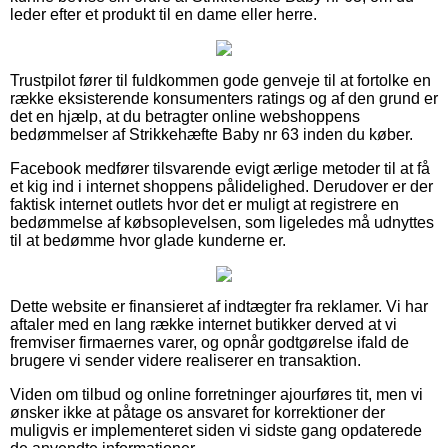
leder efter et produkt til en dame eller herre.
Trustpilot fører til fuldkommen gode genveje til at fortolke en
række eksisterende konsumenters ratings og af den grund er
det en hjælp, at du betragter online webshoppens
bedømmelser af Strikkehæfte Baby nr 63 inden du køber.
Facebook medfører tilsvarende evigt ærlige metoder til at få
et kig ind i internet shoppens pålidelighed. Derudover er der
faktisk internet outlets hvor det er muligt at registrere en
bedømmelse af købsoplevelsen, som ligeledes må udnyttes
til at bedømme hvor glade kunderne er.
Dette website er finansieret af indtægter fra reklamer. Vi har
aftaler med en lang række internet butikker derved at vi
fremviser firmaernes varer, og opnår godtgørelse ifald de
brugere vi sender videre realiserer en transaktion.
Viden om tilbud og online forretninger ajourføres tit, men vi
ønsker ikke at påtage os ansvaret for korrektioner der
muligvis er implementeret siden vi sidste gang opdaterede