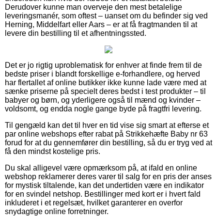
Derudover kunne man overveje den mest betalelige
leveringsmanér, som oftest – uanset om du befinder sig ved
Herning, Middelfart eller Aars – er at få fragtmanden til at
levere din bestilling til et afhentningssted.
Det er jo rigtig uproblematisk for enhver at finde frem til de
bedste priser i blandt forskellige e-forhandlere, og herved
har flertallet af online butikker ikke kunne lade være med at
sænke priserne på specielt deres bedst i test produkter – til
babyer og børn, og yderligere også til mænd og kvinder –
voldsomt, og endda nogle gange byde på fragtfri levering.
Til gengæld kan det til hver en tid vise sig smart at efterse et
par online webshops efter rabat på Strikkehæfte Baby nr 63
forud for at du gennemfører din bestilling, så du er tryg ved at
få den mindst kostelige pris.
Du skal alligevel være opmærksom på, at ifald en online
webshop reklamerer deres varer til salg for en pris der anses
for mystisk tiltalende, kan det undertiden være en indikator
for en svindel netshop. Bestillinger med kort er i hvert fald
inkluderet i et regelsæt, hvilket garanterer en overfor
snydagtige online forretninger.