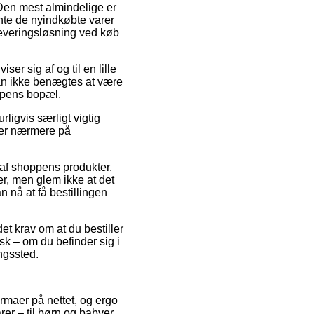
 Den mest almindelige er
ente de nyindkøbte varer
leveringsløsning ved køb
ser sig af og til en lille
an ikke benægtes at være
oppens bopæl.
rligvis særligt vigtig
gger nærmere på
af shoppens produkter,
r, men glem ikke at det
an nå at få bestillingen
det krav om at du bestiller
isk – om du befinder sig i
ingssted.
irmaer på nettet, og ergo
rer – til børn og babyer,