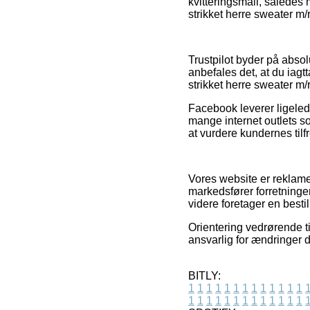
kvitteringsmail, således
strikket herre sweater m/
Trustpilot byder på abso
anbefales det, at du iag
strikket herre sweater m/r
Facebook leverer ligelede
mange internet outlets so
at vurdere kundernes tilf
Vores website er reklame
markedsfører forretninge
videre foretager en bestil
Orientering vedrørende ti
ansvarlig for ændringer d
BITLY:
1
1
1
1
1
1
1
1
1
1
1
1
1
1
1
1
1
1
1
1
1
1
1
1
1
1