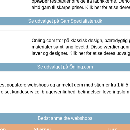
opkøber restpartier direkte fra fabrikkerne. Derf
altid garn til skarpe priser. Klik her for at se der
Se udvalget på GarnSpecialisten.dk
Önling.com tror på klassisk design, bæredygtig p
materialer samt lang levetid. Disse værdier gen
laver og designer. Klik her for at se deres udvalg
Se udvalget på Önling.com
t populære webshops og anmeldt dem med stjerner fra 1 til 5 ud
rrelse, kundeservice, brugervenlighed, betingelser, leveringsfor
Bedst anmeldte webshops
op
Stjerner
Link