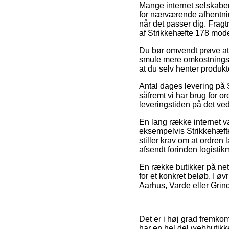
Mange internet selskaber 
for nærværende afhentning
når det passer dig. Frag
af Strikkehæfte 178 mode
Du bør omvendt prøve at få
smule mere omkostningsf
at du selv henter produk
Antal dages levering på St
såfremt vi har brug for o
leveringstiden på det v
En lang række internet 
eksempelvis Strikkehæfte
stiller krav om at ordren 
afsendt forinden logistik
En række butikker på nette
for et konkret beløb. I øv
Aarhus, Varde eller Grinds
Det er i høj grad fremkomm
har en hel del webbutikke