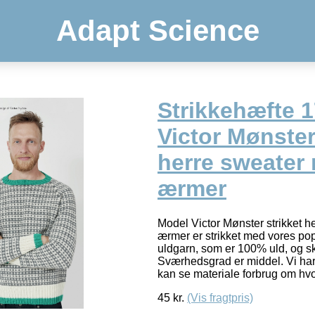
Adapt Science
Strikkehæfte 
Victor Mønster
herre sweater 
ærmer
Model Victor Mønster strikket h
ærmer er strikket med vores po
uldgarn, som er 100% uld, og sk
Sværhedsgrad er middel. Vi har
kan se materiale forbrug om h
45
kr.
(Vis fragtpris)