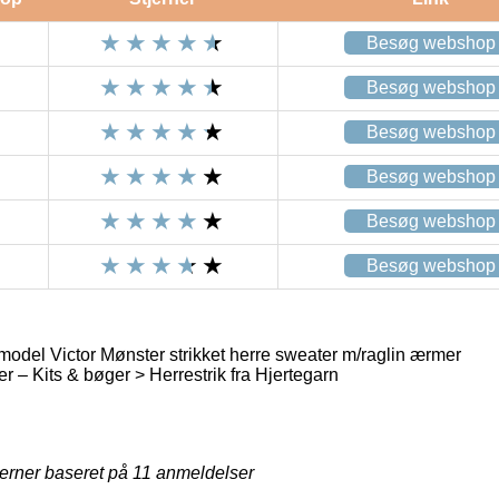
Besøg webshop
Besøg webshop
Besøg webshop
Besøg webshop
Besøg webshop
Besøg webshop
odel Victor Mønster strikket herre sweater m/raglin ærmer
er – Kits & bøger > Herrestrik fra Hjertegarn
jerner baseret på
11
anmeldelser