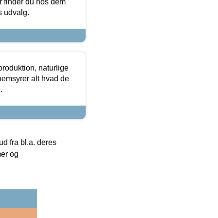
or finder du hos dem
es udvalg.
roduktion, naturlige
nemsyrer alt hvad de
.
 fra bl.a. deres
mer og