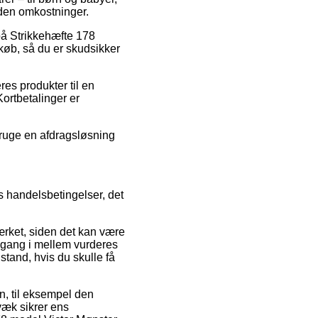
uden omkostninger.
 på Strikkehæfte 178
køb, så du er skudsikker
es produkter til en
Kortbetalinger er
 bruge en afdragsløsning
 handelsbetingelser, det
ærket, siden det kan være
en gang i mellem vurderes
tand, hvis du skulle få
en, til eksempel den
væk sikrer ens