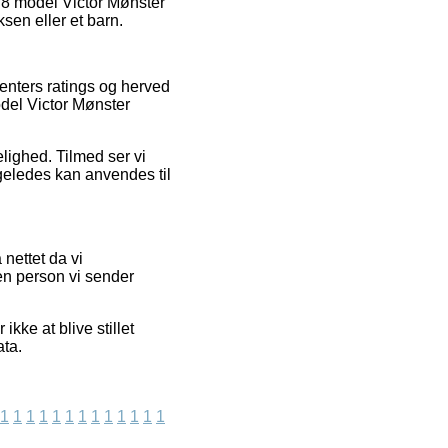
78 model Victor Mønster
sen eller et barn.
enters ratings og herved
del Victor Mønster
elighed. Tilmed ser vi
igeledes kan anvendes til
nettet da vi
en person vi sender
kke at blive stillet
ata.
1
1
1
1
1
1
1
1
1
1
1
1
1