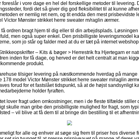
foreslår i vore dage en hel del forskellige metoder til levering.
ssteder, fordi det så giver dig god fleksibilitet til at kunne afh
tmetoden er nemlig ret nem, og tit endda den mest prisbevidste 
l Victor Mønster strikket herre sweater m/raglin ærmer.
 ordren bragt hjem til dig eller til din arbejdsplads. Løsningen vi
uld, men også super enkel. Den prisbilligste leveringsmodel k
terne, som jo står og falder med at du er tæt på internet websh
rikkeopskrifter – Kits & bøger > Herrestrik fra Hjertegarn er natu
rdren inden for få dage, og herved er det helt centralt at man ki
edkommende produkt.
varehuse tilsiger levering på næstkommende hverdag på mange 
 178 model Victor Mønster strikket herre sweater m/raglin ærme
laves forud for et fastslået tidspunkt, så at de højst sandsynligt k
medarbejderne holder fyraften.
t lover fragt uden omkostninger, men i de fleste tilfælde stiller 
rigt skulle man gribe den prisbilligste mulighed for fragt, som typ
ted – vil blive at få dem til at bringe din bestilling til et afhentn
eligt for alle og enhver at søge sig frem til priser hos diverse f
r set sig tvunget til at presse prisniveauet på mange af deres va