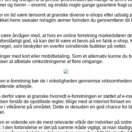
amer og herrer – enormt, og endda nogle gange garantere fragt 
ver en tid være lønsomt at granske diverse e-shops efter udsalg
ikket herre sweater m/raglin ærmer forinden du gennemfører dit 
ære årvågen med, at hvis en online forretning markedsfører der
forståeligt god, så kan det tit være et bevis på en falsk e-shop. 
 regel, som beskytter en overfor svindlende butikker på nettet.
illinger med kort eller mobilbetaling. Som et alternativ kunne du
nsker at afbetale omkostningerne af flere omgange.
 en e-forretning bør de i virkeligheden gennemse virksomhedens
attende arbejde.
erfor være at granske hvorvidt e-forretningen er støttet af e-m
ken forstår de opstillede regler, tillige med at internet firmaet 
e i vilkårene på området. Dette er desuden en god chance for bis
el.
unden er vidende om de mest relevante vilkår der indvirker på ordr
er. I den forbindelse er det på samme måde vigtigt, at man stadig