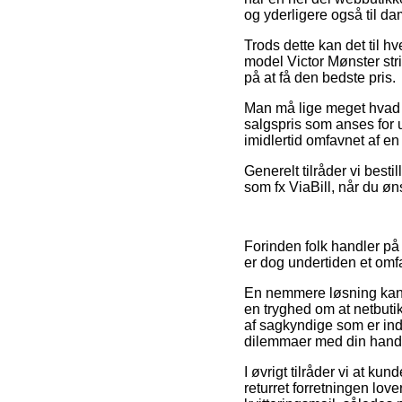
og yderligere også til d
Trods dette kan det til h
model Victor Mønster str
på at få den bedste pris.
Man må lige meget hvad v
salgspris som anses for u
imidlertid omfavnet af en
Generelt tilråder vi best
som fx ViaBill, når du ø
Forinden folk handler på
er dog undertiden et omf
En nemmere løsning kan d
en tryghed om at netbutik
af sagkyndige som er ind
dilemmaer med din hand
I øvrigt tilråder vi at k
returret forretningen lov