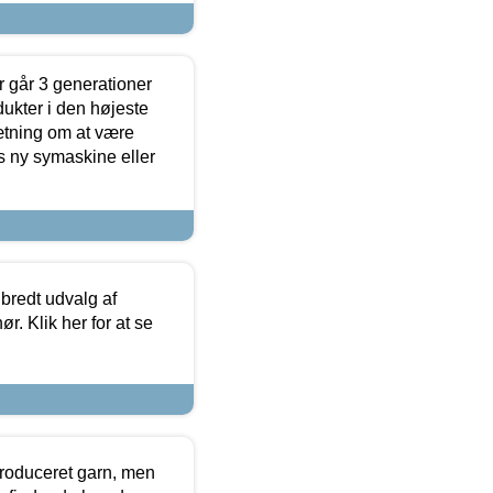
 går 3 generationer
dukter i den højeste
sætning om at være
s ny symaskine eller
 bredt udvalg af
r. Klik her for at se
produceret garn, men