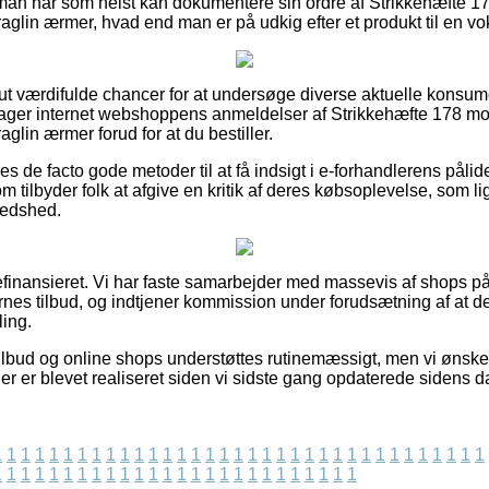
 man når som helst kan dokumentere sin ordre af Strikkehæfte 1
raglin ærmer, hvad end man er på udkig efter et produkt til en vok
lut værdifulde chancer for at undersøge diverse aktuelle konsum
ttager internet webshoppens anmeldelser af Strikkehæfte 178 mo
aglin ærmer forud for at du bestiller.
s de facto gode metoder til at få indsigt i e-forhandlerens pålid
m tilbyder folk at afgive en kritik af deres købsoplevelse, som l
redshed.
finansieret. Vi har faste samarbejder med massevis af shops på 
rnes tilbud, og indtjener kommission under forudsætning af at d
ling.
lbud og online shops understøttes rutinemæssigt, men vi ønsker i
er er blevet realiseret siden vi sidste gang opdaterede sidens d
1
1
1
1
1
1
1
1
1
1
1
1
1
1
1
1
1
1
1
1
1
1
1
1
1
1
1
1
1
1
1
1
1
1
1
1
1
1
1
1
1
1
1
1
1
1
1
1
1
1
1
1
1
1
1
1
1
1
1
1
1