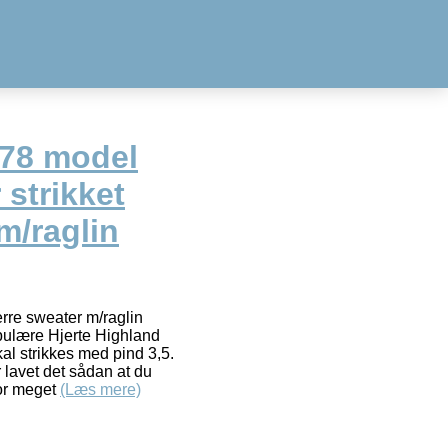
178 model
 strikket
m/raglin
erre sweater m/raglin
pulære Hjerte Highland
al strikkes med pind 3,5.
 lavet det sådan at du
vor meget
(Læs mere)