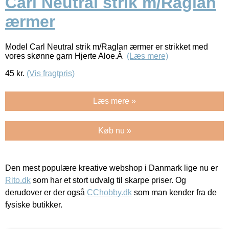
Carl Neutral strik m/Raglan
ærmer
Model Carl Neutral strik m/Raglan ærmer er strikket med
vores skønne garn Hjerte Aloe.Â
(Læs mere)
45
kr.
(Vis fragtpris)
Læs mere »
Køb nu »
Den mest populære kreative webshop i Danmark lige nu er
Rito.dk
som har et stort udvalg til skarpe priser. Og
derudover er der også
CChobby.dk
som man kender fra de
fysiske butikker.