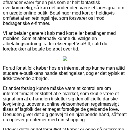
afhænder varer for en pris som er helt fantastisk
overkommelig, så kan det undertiden være et faresignal om
en uægte online butik. Betalinger med kort er heldigvis
omfattet af en retningslinje, som forsvarer os imod
bedrageriske e-firmaer.
Vi anbefaler generelt køb med kort eller betalinger med
mobilen. Som et alternativ kunne du vælge en
afbetalingsordning fra for eksempel ViaBill, ifald du
foretrækker at betale beløbet over tid.
Forud for at folk køber hos en internet shop kunne man altid
studere e-butikkens handelsbetingelser, dog er det typisk et
tidskrævende arbejde.
Et andet forslag kunne måske være at kontrollere om
internet firmaet er støttet af e-mærket, som skulle være et
signal om at e-handlen tilslutter sig den officielle danske
lovgivning, udover at online virksomheden regelmæssigt
tilses af fagfolk der er meget fortrolige de gældende love.
Desuden giver det dig genvej til en hjælpende hånd, såfremt
du oplever problemer med din shopping.
Udover dette er det fornuftigt at køber er oppe på mærkerne