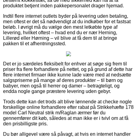
bestemt klokkeslæt, så de med sikkerhed kan nå at få
produktet betjent inden pakkepersonalet drager hjemad.
Indtil flere internet outlets byder på levering uden betaling,
men oftest er det så nødvendigt at du indkøber for et fastsat
beløb. I øvrigt må du vælge den mest letkøbte type af
levering, hvilket oftest – hvad end du er nær Herning,
Lillerød eller Hørning – vil blive at få dem til at bringe
pakken til et afhentningssted.
Det er jo særdeles fleksibelt for enhver at søge sig frem til
priser fra flere forhandlere på nettet, og på grund af dette har
flere internet firmaer ikke kunne lade være med at nedsætte
salgspriserne på mange af deres produkter – til børn og
babyer, men også til herrer og damer – betragteligt, og
endda nogle gange præstere levering uden gebyr.
Trods dette kan det trods alt blive lønnende at checke nogle
forskellige online forhandlere efter rabat på Strikkehæfte 178
model Carl Neutral strik m/Raglan ærmer før du
gennemfører dit køb, således at man ikke er i tvivl om at få
den prisbilligste pris.
Du bør alligevel være så påvagt, at hvis en internet handler