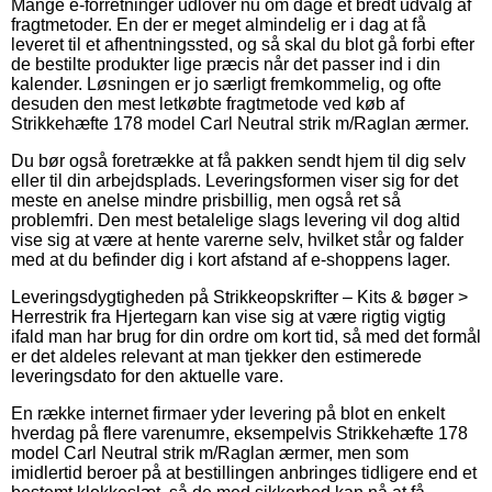
Mange e-forretninger udlover nu om dage et bredt udvalg af
fragtmetoder. En der er meget almindelig er i dag at få
leveret til et afhentningssted, og så skal du blot gå forbi efter
de bestilte produkter lige præcis når det passer ind i din
kalender. Løsningen er jo særligt fremkommelig, og ofte
desuden den mest letkøbte fragtmetode ved køb af
Strikkehæfte 178 model Carl Neutral strik m/Raglan ærmer.
Du bør også foretrække at få pakken sendt hjem til dig selv
eller til din arbejdsplads. Leveringsformen viser sig for det
meste en anelse mindre prisbillig, men også ret så
problemfri. Den mest betalelige slags levering vil dog altid
vise sig at være at hente varerne selv, hvilket står og falder
med at du befinder dig i kort afstand af e-shoppens lager.
Leveringsdygtigheden på Strikkeopskrifter – Kits & bøger >
Herrestrik fra Hjertegarn kan vise sig at være rigtig vigtig
ifald man har brug for din ordre om kort tid, så med det formål
er det aldeles relevant at man tjekker den estimerede
leveringsdato for den aktuelle vare.
En række internet firmaer yder levering på blot en enkelt
hverdag på flere varenumre, eksempelvis Strikkehæfte 178
model Carl Neutral strik m/Raglan ærmer, men som
imidlertid beroer på at bestillingen anbringes tidligere end et