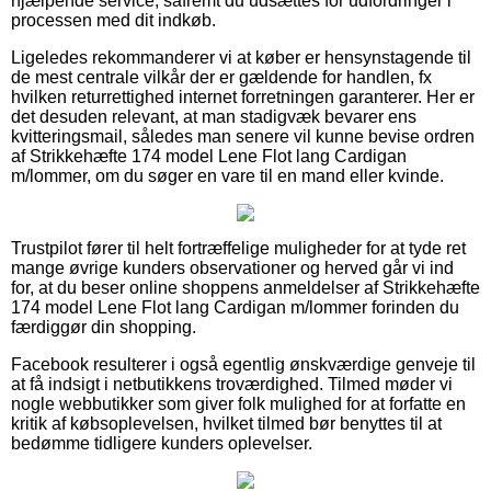
hjælpende service, såfremt du udsættes for udfordringer i
processen med dit indkøb.
Ligeledes rekommanderer vi at køber er hensynstagende til
de mest centrale vilkår der er gældende for handlen, fx
hvilken returrettighed internet forretningen garanterer. Her er
det desuden relevant, at man stadigvæk bevarer ens
kvitteringsmail, således man senere vil kunne bevise ordren
af Strikkehæfte 174 model Lene Flot lang Cardigan
m/lommer, om du søger en vare til en mand eller kvinde.
Trustpilot fører til helt fortræffelige muligheder for at tyde ret
mange øvrige kunders observationer og herved går vi ind
for, at du beser online shoppens anmeldelser af Strikkehæfte
174 model Lene Flot lang Cardigan m/lommer forinden du
færdiggør din shopping.
Facebook resulterer i også egentlig ønskværdige genveje til
at få indsigt i netbutikkens troværdighed. Tilmed møder vi
nogle webbutikker som giver folk mulighed for at forfatte en
kritik af købsoplevelsen, hvilket tilmed bør benyttes til at
bedømme tidligere kunders oplevelser.