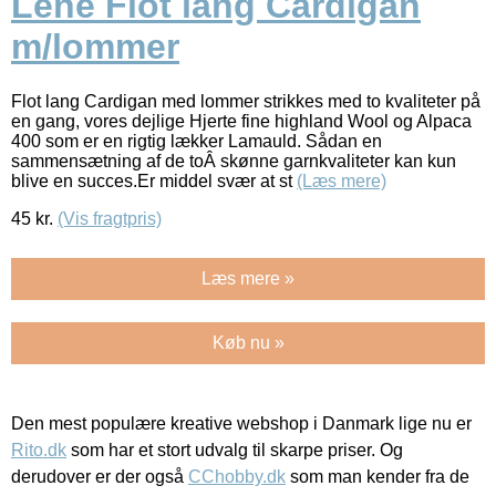
Lene Flot lang Cardigan
m/lommer
Flot lang Cardigan med lommer strikkes med to kvaliteter på
en gang, vores dejlige Hjerte fine highland Wool og Alpaca
400 som er en rigtig lækker Lamauld. Sådan en
sammensætning af de toÂ skønne garnkvaliteter kan kun
blive en succes.Er middel svær at st
(Læs mere)
45
kr.
(Vis fragtpris)
Læs mere »
Køb nu »
Den mest populære kreative webshop i Danmark lige nu er
Rito.dk
som har et stort udvalg til skarpe priser. Og
derudover er der også
CChobby.dk
som man kender fra de