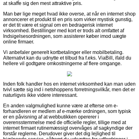
at skaffe sig den mest attraktive pris.
Man bør lige meget hvad ikke overse, at når en internet shop
annoncerer et produkt til en pris som virker mystisk gunstig,
er det tit være et signal om en bedragerisk internet
virksomhed. Bestillinger med kort er trods alt omfattet af
Indsigelsesordningen, som assisterer køber imod uægte
online firmaer.
Vi anbefaler generelt kortbetalinger eller mobilbetaling.
Alternativt kan du udnytte et tilbud fra f.eks. ViaBill, ifald du
hellere vil godtgøre omkostningerne af flere omgange.
Inden folk handler hos en internet virksomhed kan man uden
tvivl sætte sig ind i netshoppens forretningsvilkår, men det er
naturligvis ikke videre interessant.
En anden valgmulighed kunne være at efterse om e-
forhandleren er medlem af e-mærke ordningen, som typisk
er en påvisning af at webbutikken opererer i
overensstemmelse med de officielle regler, tillige med at
internet firmaet rutinemæssigt overvåges af sagkyndige der
forstår reglerne. Derudover giver det dig lejlighed til