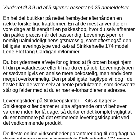
Vurderet til
3.9
ud af 5 stjerner baseret på
25
anmeldelser
En hel del butikker på nettet frembyder efterhånden en
række forskellige fragtformer. En af de mest anvendte er i
vore dage at få sendt til en pakkeshop, hvor du selv afhenter
din pakke præcis når det passer dig. Leveringstypen er
nemlig ualmindeligt hensigtsmæssig, samt oftest også den
billigste leveringstype ved køb af Strikkehæfte 174 model
Lene Flot lang Cardigan m/lommer.
Du bør ydermere afveje for og imod at få ordren bragt hjem
til din privatadresse eller til når du er på job. Leveringstypen
er sædvanligvis en anelse mere bekostelig, men endvidere
meget overkommelig. Den prisbilligste fragttype vil dog i de
fleste tilfælde være selv at hente produkterne, som desværre
står og falder med at du er nær e-forhandlerens adresse.
Leveringstiden på Strikkeopskrifter – Kits & bøger >
Strikkeopskrifter damer er ultra afgørende om vi behøver
varerne inden for få dage, så derfor er det komplet vigtigt at
du ser nærmere på det estimerede leveringstidspunkt ved
det vedkommende produkt.
De fleste online virksomheder garanterer dag-til-dag fragt på