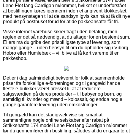
deres primære varer, eksempelvis Strikkehæfte 174 model
Lene Flot lang Cardigan m/lommer, hvilket er underforstået
at bestillingen køres igennem inden et angivent klokkeslæt,
med hensynstagen til at de sandsynligvis kan nå at få dit nye
produkt på posthuset forud for at de pakkeansatte får fri.
Visse internet varehuse sikrer fragt uden betaling, men i
reglen er det så nødvendigt at du aftager for en bestemt sum.
Ellers må du gribe den prisbilligste type af levering, som
mange gange – uden hensyn til om du opholder sig i Viborg,
Hobro eller Humlebæk – vil blive at få kørt varerne til en
pakkeshop.
Det er i dag ualmindeligt bekvemt for folk at sammenholde
priser fra forskellige e-forretninger, og til gengæld har de
fleste e-butikker været presset til at at reducere
salgsværdien på deres produkter – til babyer og børn, og
samtidig til kvinder og mænd – kolossalt, og endda nogle
gange garantere levering uden omkostninger.
Til gengæld kan det stadigvæk vise sig smart at
sammenligne nogle online selskaber efter rabat på
Strikkehæfte 174 model Lene Flot lang Cardigan m/lommer
før du gennemfører din bestilling, således at du er garanteret