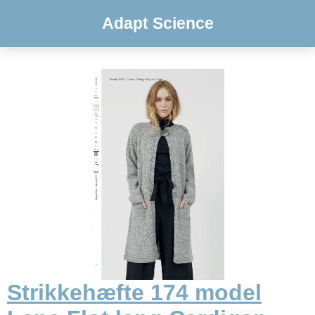
Adapt Science
Strikkehæfte 174 model