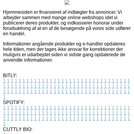
Hjemmesiden er finansieret af indtægter fra annoncer. Vi
arbejder sammen med mange online webshops idet vi
publicerer deres produkter, og indkasserer honorar under
forudsætning af at en af de besøgende på vores side udfører
en handel.
Informationer angående produkter og e-handler opdateres
hele tiden, men der tages ikke ansvar for korrektioner der
muligvis er udarbejdet siden vi sidste gang opdaterede de
anvendte informationer.
BITLY:
1
1
1
1
1
1
1
1
1
1
1
1
1
1
1
1
1
1
1
1
1
1
1
1
1
1
1
1
1
1
1
1
1
1
1
1
1
1
1
1
1
1
1
1
1
1
1
1
1
1
1
1
1
1
1
1
1
1
1
1
1
1
1
1
1
1
1
1
1
1
1
1
1
1
1
1
1
1
1
1
1
1
1
1
1
1
1
1
1
1
1
1
1
1
1
1
1
1
1
1
SPOTIFY:
1
1
1
1
1
1
1
1
1
1
1
1
1
1
1
1
1
1
1
1
1
1
1
1
1
1
1
1
1
1
1
1
1
1
1
1
1
1
1
1
1
1
1
1
1
1
1
1
1
1
1
1
1
1
1
1
1
1
1
1
1
1
1
1
1
1
1
1
1
1
1
1
1
1
1
1
1
1
1
1
1
1
1
1
1
1
1
1
1
1
1
1
1
1
1
1
1
1
1
1
CUTTLY BIO: