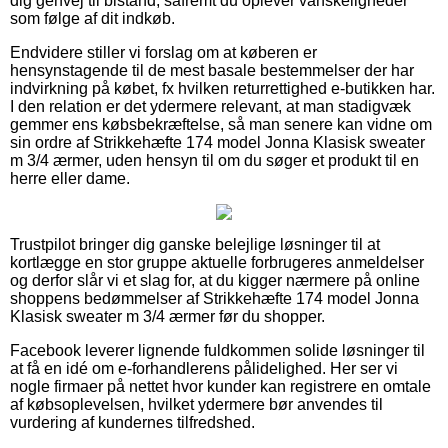
dig genvej til bistand, såfremt du oplever vanskeligheder
som følge af dit indkøb.
Endvidere stiller vi forslag om at køberen er
hensynstagende til de mest basale bestemmelser der har
indvirkning på købet, fx hvilken returrettighed e-butikken har.
I den relation er det ydermere relevant, at man stadigvæk
gemmer ens købsbekræftelse, så man senere kan vidne om
sin ordre af Strikkehæfte 174 model Jonna Klasisk sweater
m 3/4 ærmer, uden hensyn til om du søger et produkt til en
herre eller dame.
Trustpilot bringer dig ganske belejlige løsninger til at
kortlægge en stor gruppe aktuelle forbrugeres anmeldelser
og derfor slår vi et slag for, at du kigger nærmere på online
shoppens bedømmelser af Strikkehæfte 174 model Jonna
Klasisk sweater m 3/4 ærmer før du shopper.
Facebook leverer lignende fuldkommen solide løsninger til
at få en idé om e-forhandlerens pålidelighed. Her ser vi
nogle firmaer på nettet hvor kunder kan registrere en omtale
af købsoplevelsen, hvilket ydermere bør anvendes til
vurdering af kundernes tilfredshed.