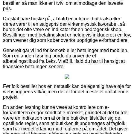
bestiller, så man ikke er i tvivl om at modtage den laveste
pris.
Du skal bare huske på, at ifald en internet butik afsætter
deres varer til en salgspris der virker mystisk favorabel, så
burde det ofte være en indikator for en bedragerisk shop.
Bestillinger med betalingskort er heldigvis inkluderet i en lov,
som værner dig som køber overfor uoprigtige e-forhandlere.
Generelt går vi ind for kortkøb eller betalinger med mobilen.
Som en anden løsning burde du anvende et
afbetalingstilbud fra f.eks. ViaBill, ifald du har til hensigt at
finansiere betalingen senere.
Før folk bestiller hos en netbutik kan de egentlig have øje for
webshoppens vilkår, men det er for det meste et omfattende
projekt.
En anden løsning kunne være at kontrollere om e-
forhandleren er godkendt af e-mærket, grundet at det burde
være en indikation om at online butikken tilslutter sig de
opstillede regler, samt at butikken tit undersøges af fagfolk
som har meget erfaring med reglerne på området. Det giver