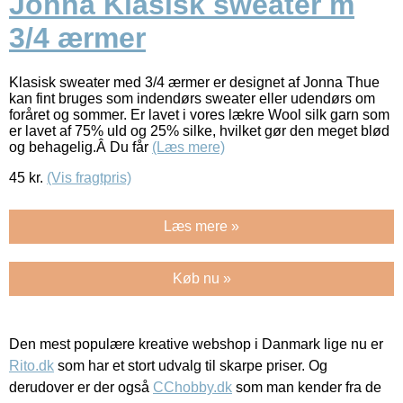
Jonna Klasisk sweater m
3/4 ærmer
Klasisk sweater med 3/4 ærmer er designet af Jonna Thue
kan fint bruges som indendørs sweater eller udendørs om
foråret og sommer. Er lavet i vores lækre Wool silk garn som
er lavet af 75% uld og 25% silke, hvilket gør den meget blød
og behagelig.Â Du får
(Læs mere)
45
kr.
(Vis fragtpris)
Læs mere »
Køb nu »
Den mest populære kreative webshop i Danmark lige nu er
Rito.dk
som har et stort udvalg til skarpe priser. Og
derudover er der også
CChobby.dk
som man kender fra de