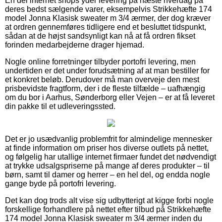
En del internet shops yder levering på næste hverdag på
deres bedst sælgende varer, eksempelvis Strikkehæfte 174
model Jonna Klasisk sweater m 3/4 ærmer, der dog kræver
at ordren gennemføres tidligere end et besluttet tidspunkt,
sådan at de højst sandsynligt kan nå at få ordren fikset
forinden medarbejderne drager hjemad.
Nogle online forretninger tilbyder portofri levering, men
undertiden er det under forudsætning af at man bestiller for
et konkret beløb. Derudover må man overveje den mest
prisbevidste fragtform, der i de fleste tilfælde – uafhængig
om du bor i Aarhus, Sønderborg eller Vejen – er at få leveret
din pakke til et udleveringssted.
Det er jo usædvanlig problemfrit for almindelige mennesker
at finde information om priser hos diverse outlets på nettet,
og følgelig har utallige internet firmaer fundet det nødvendigt
at trykke udsalgspriserne på mange af deres produkter – til
børn, samt til damer og herrer – en hel del, og endda nogle
gange byde på portofri levering.
Det kan dog trods alt vise sig udbytterigt at kigge forbi nogle
forskellige forhandlere på nettet efter tilbud på Strikkehæfte
174 model Jonna Klasisk sweater m 3/4 ærmer inden du