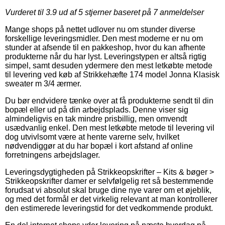
Vurderet til
3.9
ud af 5 stjerner baseret på
7
anmeldelser
Mange shops på nettet udlover nu om stunder diverse
forskellige leveringsmidler. Den mest moderne er nu om
stunder at afsende til en pakkeshop, hvor du kan afhente
produkterne når du har lyst. Leveringstypen er altså rigtig
simpel, samt desuden ydermere den mest letkøbte metode
til levering ved køb af Strikkehæfte 174 model Jonna Klasisk
sweater m 3/4 ærmer.
Du bør endvidere tænke over at få produkterne sendt til din
bopæl eller ud på din arbejdsplads. Denne viser sig
almindeligvis en tak mindre prisbillig, men omvendt
usædvanlig enkel. Den mest letkøbte metode til levering vil
dog utvivlsomt være at hente varerne selv, hvilket
nødvendiggør at du har bopæl i kort afstand af online
forretningens arbejdslager.
Leveringsdygtigheden på Strikkeopskrifter – Kits & bøger >
Strikkeopskrifter damer er selvfølgelig ret så bestemmende
forudsat vi absolut skal bruge dine nye varer om et øjeblik,
og med det formål er det virkelig relevant at man kontrollerer
den estimerede leveringstid for det vedkommende produkt.