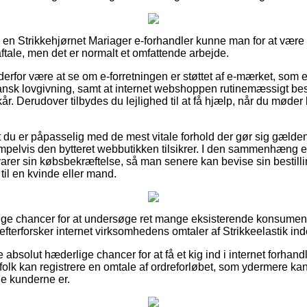
r i en Strikkehjørnet Mariager e-forhandler kunne man for at væ
ale, men det er normalt et omfattende arbejde.
rfor være at se om e-forretningen er støttet af e-mærket, som er
nsk lovgivning, samt at internet webshoppen rutinemæssigt bes
år. Derudover tilbydes du lejlighed til at få hjælp, når du mød
t du er påpasselig med de mest vitale forhold der gør sig gælde
pelvis den bytteret webbutikken tilsikrer. I den sammenhæng er d
arer sin købsbekræftelse, så man senere kan bevise sin bestillin
il en kvinde eller mand.
ttige chancer for at undersøge ret mange eksisterende konsumente
fterforsker internet virksomhedens omtaler af Strikkeelastik in
 absolut hæderlige chancer for at få et kig ind i internet forhand
folk kan registrere en omtale af ordreforløbet, som ydermere ka
ade kunderne er.