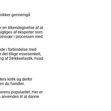
re sikker gennemgå
 en tilkendegivelse af at
igtiges af eksperter som
er besvær i processen med
nde i forbindelse med
et tillige essesentielt,
g af Strikkeelastik, hvad
rs kritik og derfor
den du handler.
lerens popularitet. Her er
n anvendes til at danne