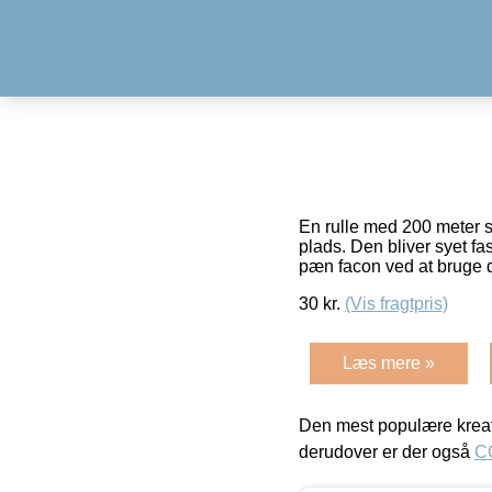
En rulle med 200 meter s
plads. Den bliver syet fa
pæn facon ved at bruge d
30
kr.
(Vis fragtpris)
Læs mere »
Den mest populære kreat
derudover er der også
C