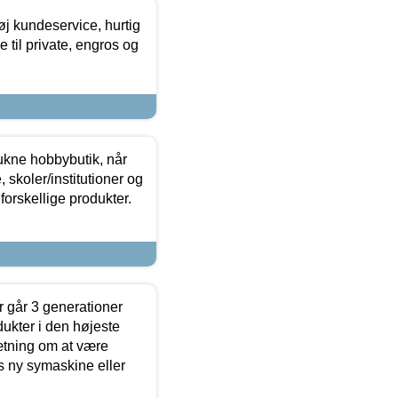
øj kundeservice, hurtig
 til private, engros og
ukne hobbybutik, når
 skoler/institutioner og
forskellige produkter.
 går 3 generationer
dukter i den højeste
sætning om at være
s ny symaskine eller