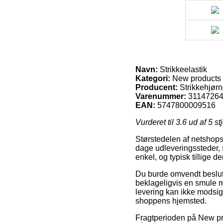
Navn:
Strikkeelastik
Kategori:
New products
Producent:
Strikkehjørn
Varenummer:
3114726
EAN:
5747800009516
Vurderet til
3.6
ud af 5 st
Størstedelen af netshops
dage udleveringssteder, 
enkel, og typisk tillige d
Du burde omvendt beslutte
beklageligvis en smule 
levering kan ikke modsige
shoppens hjemsted.
Fragtperioden på New pro