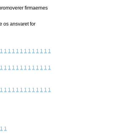
promoverer firmaernes
e os ansvaret for
1
1
1
1
1
1
1
1
1
1
1
1
1
1
1
1
1
1
1
1
1
1
1
1
1
1
1
1
1
1
1
1
1
1
1
1
1
1
1
1
1