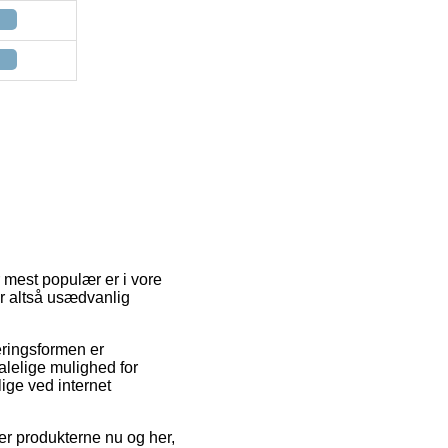
 mest populær er i vore
er altså usædvanlig
veringsformen er
lelige mulighed for
ige ved internet
er produkterne nu og her,