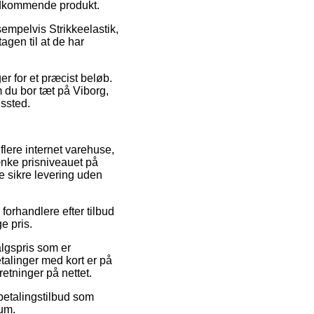
vedkommende produkt.
empelvis Strikkeelastik,
tagen til at de har
er for et præcist beløb.
 du bor tæt på Viborg,
gssted.
flere internet varehuse,
ænke prisniveauet på
ge sikre levering uden
forhandlere efter tilbud
e pris.
algspris som er
talinger med kort er på
etninger på nettet.
fbetalingstilbud som
rum.