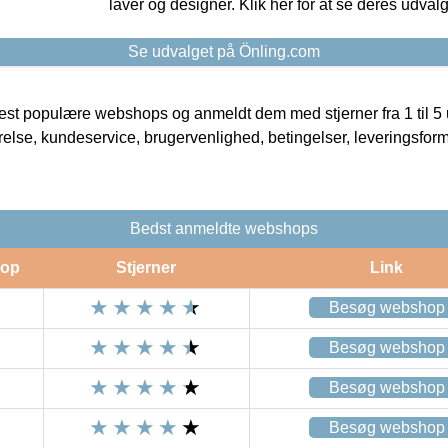
laver og designer. Klik her for at se deres udvalg
Se udvalget på Önling.com
t populære webshops og anmeldt dem med stjerner fra 1 til 5 ud
rrelse, kundeservice, brugervenlighed, betingelser, leveringsfor
Bedst anmeldte webshops
op
Stjerner
Link
Besøg webshop
Besøg webshop
Besøg webshop
Besøg webshop