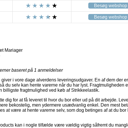
Besøg webshop
Besøg webshop
et Mariager
4
jerner baseret på
1
anmeldelser
 giver i vore dage alverdens leveringsudgaver. En af dem der er
så du selv kan hente varerne når du har lyst. Fragtmuligheden 
en billigste fragtmulighed ved køb af Strikkeelastik.
 dig for at få leveret til hvor du bor eller ud på dit arbejde. Le
mere bekostelig, men ydermere usædvanlig enkel. Den mest beta
s at være at hente varerne selv, som dog betinges af at du bor l
ducts kan i nogle tilfælde være vældig vigtig såfremt du mangl