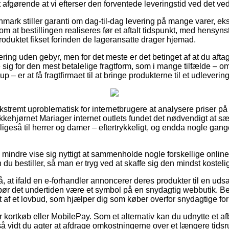
t afgørende at vi efterser den forventede leveringstid ved det 
ark stiller garanti om dag-til-dag levering på mange varer, eks
 om at bestillingen realiseres før et aftalt tidspunkt, med hensyns
produktet fikset forinden de lageransatte drager hjemad.
ring uden gebyr, men for det meste er det betinget af at du aftag
sig for den mest betalelige fragtform, som i mange tilfælde – om
 – er at få fragtfirmaet til at bringe produkterne til et udleverin
ekstremt uproblematisk for internetbrugere at analysere priser på 
ikkehjørnet Mariager internet outlets fundet det nødvendigt at s
g ligeså til herrer og damer – eftertrykkeligt, og endda nogle gan
 mindre vise sig nyttigt at sammenholde nogle forskellige online 
 du bestiller, så man er tryg ved at skaffe sig den mindst kostelig
 at ifald en e-forhandler annoncerer deres produkter til en uds
ør det undertiden være et symbol på en snydagtig webbutik. Be
af et lovbud, som hjælper dig som køber overfor snydagtige forr
for kortkøb eller MobilePay. Som et alternativ kan du udnytte et a
så vidt du agter at afdrage omkostningerne over et længere tids