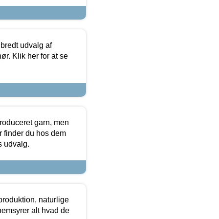
 bredt udvalg af
r. Klik her for at se
produceret garn, men
or finder du hos dem
es udvalg.
roduktion, naturlige
nemsyrer alt hvad de