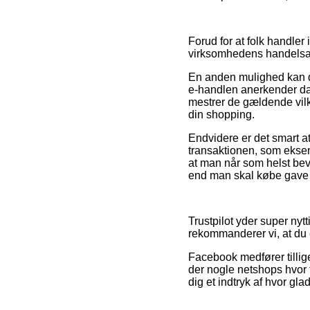
Forud for at folk handle
virksomhedens handelsaft
En anden mulighed kan de
e-handlen anerkender da
mestrer de gældende vilk
din shopping.
Endvidere er det smart a
transaktionen, som eksem
at man når som helst bev
end man skal købe gave t
Trustpilot yder super ny
rekommanderer vi, at du e
Facebook medfører tillige
der nogle netshops hvor 
dig et indtryk af hvor gl