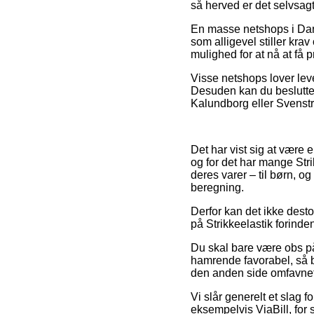
så herved er det selvsag
En masse netshops i Danm
som alligevel stiller krav
mulighed for at nå at få 
Visse netshops lover leve
Desuden kan du beslutte 
Kalundborg eller Svenstrup
Det har vist sig at være 
og for det har mange Str
deres varer – til børn, o
beregning.
Derfor kan det ikke desto
på Strikkeelastik forinden
Du skal bare være obs på,
hamrende favorabel, så b
den anden side omfavnet 
Vi slår generelt et slag 
eksempelvis ViaBill, for 