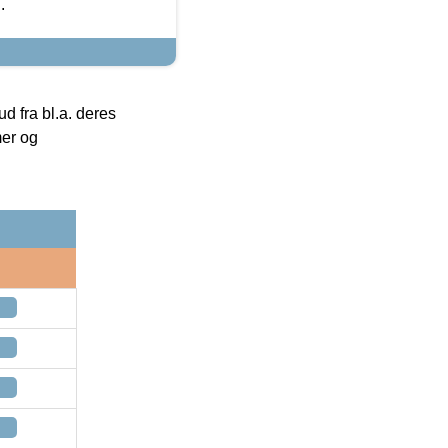
.
 fra bl.a. deres
mer og