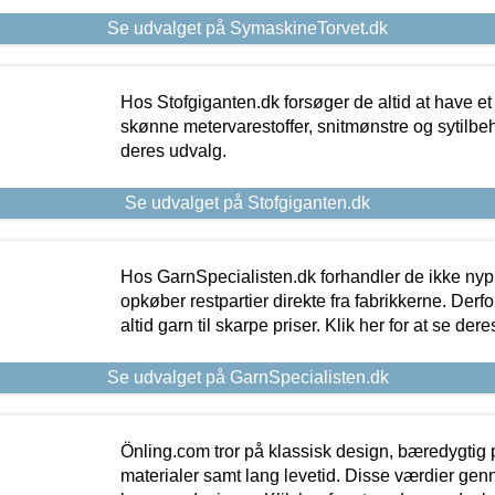
Se udvalget på SymaskineTorvet.dk
Hos Stofgiganten.dk forsøger de altid at have et
skønne metervarestoffer, snitmønstre og sytilbehø
deres udvalg.
Se udvalget på Stofgiganten.dk
Hos GarnSpecialisten.dk forhandler de ikke ny
opkøber restpartier direkte fra fabrikkerne. Derf
altid garn til skarpe priser. Klik her for at se der
Se udvalget på GarnSpecialisten.dk
Önling.com tror på klassisk design, bæredygtig p
materialer samt lang levetid. Disse værdier gen