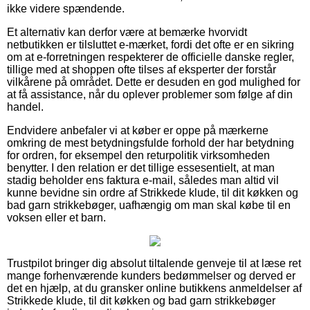
ikke videre spændende.
Et alternativ kan derfor være at bemærke hvorvidt
netbutikken er tilsluttet e-mærket, fordi det ofte er en sikring
om at e-forretningen respekterer de officielle danske regler,
tillige med at shoppen ofte tilses af eksperter der forstår
vilkårene på området. Dette er desuden en god mulighed for
at få assistance, når du oplever problemer som følge af din
handel.
Endvidere anbefaler vi at køber er oppe på mærkerne
omkring de mest betydningsfulde forhold der har betydning
for ordren, for eksempel den returpolitik virksomheden
benytter. I den relation er det tillige essesentielt, at man
stadig beholder ens faktura e-mail, således man altid vil
kunne bevidne sin ordre af Strikkede klude, til dit køkken og
bad garn strikkebøger, uafhængig om man skal købe til en
voksen eller et barn.
Trustpilot bringer dig absolut tiltalende genveje til at læse ret
mange forhenværende kunders bedømmelser og derved er
det en hjælp, at du gransker online butikkens anmeldelser af
Strikkede klude, til dit køkken og bad garn strikkebøger