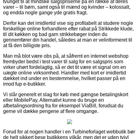
tvunget til at mindske salgspriserne på en række af deres
varer – til børn, samt også til mænd og kvinder – kolossalt,
og endda nogle gange yde gratis fragt.
Derfor kan det imidlertid vise sig profitabelt at studere nogle
forskellige online forhandlere efter rabat på Strikkede klude,
til dit køkken og bad garn strikkebøger inden du
gennemfører din handel, således at man er velinformeret til
at få den billigste pris.
Man må blot være obs på, at såfremt en internet webshop
frembyder bedst i test varer til salg for en salgspris som
virker uhørt fordelagtig, så er det tit være et signal om en
uægte online virksomhed. Handler med kort er imidlertid
dækket ind under en bestemmelse, hvilket passer på en
imod fup e-butikker.
Vi slår generelt et slag for køb med gængse betalingskort
eller MobilePay. Alternativt kunne du bruge en
afbetalingsordning fra for eksempel ViaBill, forudsat du
gerne vil dække pengene af flere omgange.
Forud for at nogen handler i en Turbineforlaget webbutik bør
de helt sikkert bese butikkens vilkår, men det er uden tvivl