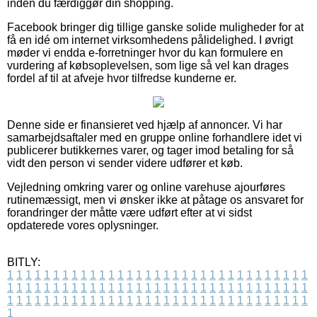
inden du færdiggør din shopping.
Facebook bringer dig tillige ganske solide muligheder for at
få en idé om internet virksomhedens pålidelighed. I øvrigt
møder vi endda e-forretninger hvor du kan formulere en
vurdering af købsoplevelsen, som lige så vel kan drages
fordel af til at afveje hvor tilfredse kunderne er.
Denne side er finansieret ved hjælp af annoncer. Vi har
samarbejdsaftaler med en gruppe online forhandlere idet vi
publicerer butikkernes varer, og tager imod betaling for så
vidt den person vi sender videre udfører et køb.
Vejledning omkring varer og online varehuse ajourføres
rutinemæssigt, men vi ønsker ikke at påtage os ansvaret for
forandringer der måtte være udført efter at vi sidst
opdaterede vores oplysninger.
BITLY:
1
1
1
1
1
1
1
1
1
1
1
1
1
1
1
1
1
1
1
1
1
1
1
1
1
1
1
1
1
1
1
1
1
1
1
1
1
1
1
1
1
1
1
1
1
1
1
1
1
1
1
1
1
1
1
1
1
1
1
1
1
1
1
1
1
1
1
1
1
1
1
1
1
1
1
1
1
1
1
1
1
1
1
1
1
1
1
1
1
1
1
1
1
1
1
1
1
1
1
1