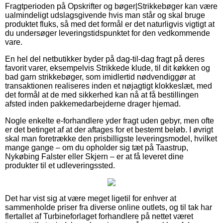
Fragtperioden på Opskrifter og bøger|Strikkebøger kan være
ualmindeligt udslagsgivende hvis man står og skal bruge
produktet fluks, så med det formål er det naturligvis vigtigt at
du undersøger leveringstidspunktet for den vedkommende
vare.
En hel del netbutikker byder på dag-til-dag fragt på deres
favorit varer, eksempelvis Strikkede klude, til dit køkken og
bad garn strikkebøger, som imidlertid nødvendiggør at
transaktionen realiseres inden et nøjagtigt klokkeslæt, med
det formål at de med sikkerhed kan nå at få bestillingen
afsted inden pakkemedarbejderne drager hjemad.
Nogle enkelte e-forhandlere yder fragt uden gebyr, men ofte
er det betinget af at der aftages for et bestemt beløb. I øvrigt
skal man foretrække den prisbilligste leveringsmodel, hvilket
mange gange – om du opholder sig tæt på Taastrup,
Nykøbing Falster eller Skjern – er at få leveret dine
produkter til et udleveringssted.
Det har vist sig at være meget ligetil for enhver at
sammenholde priser fra diverse online outlets, og til tak har
flertallet af Turbineforlaget forhandlere på nettet været