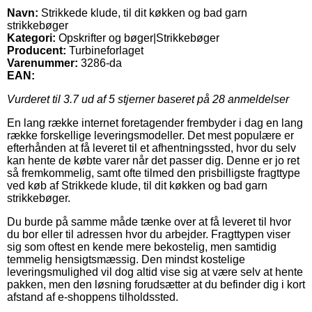
Navn:
Strikkede klude, til dit køkken og bad garn
strikkebøger
Kategori:
Opskrifter og bøger|Strikkebøger
Producent:
Turbineforlaget
Varenummer:
3286-da
EAN:
Vurderet til
3.7
ud af 5 stjerner baseret på
28
anmeldelser
En lang række internet foretagender frembyder i dag en lang
række forskellige leveringsmodeller. Det mest populære er
efterhånden at få leveret til et afhentningssted, hvor du selv
kan hente de købte varer når det passer dig. Denne er jo ret
så fremkommelig, samt ofte tilmed den prisbilligste fragttype
ved køb af Strikkede klude, til dit køkken og bad garn
strikkebøger.
Du burde på samme måde tænke over at få leveret til hvor
du bor eller til adressen hvor du arbejder. Fragttypen viser
sig som oftest en kende mere bekostelig, men samtidig
temmelig hensigtsmæssig. Den mindst kostelige
leveringsmulighed vil dog altid vise sig at være selv at hente
pakken, men den løsning forudsætter at du befinder dig i kort
afstand af e-shoppens tilholdssted.