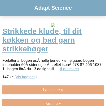
Adapt Science
Strikkede klude, til dit
køkken og bad garn
strikkebøger
Forfatter af bogen er:Â helle benedikte neigaard bogen
indeholder 60Â sider og erÂ hæftet isbnÂ 978-87-406-1087-
1 i bogen fårÂ du 13 designs til …
(Læs mere)
147
kr.
(Vis fragtpris)
Læs mere »
Køb nu »