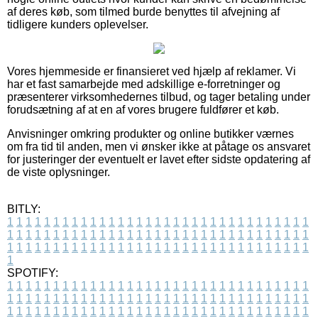
af deres køb, som tilmed burde benyttes til afvejning af
tidligere kunders oplevelser.
Vores hjemmeside er finansieret ved hjælp af reklamer. Vi
har et fast samarbejde med adskillige e-forretninger og
præsenterer virksomhedernes tilbud, og tager betaling under
forudsætning af at en af vores brugere fuldfører et køb.
Anvisninger omkring produkter og online butikker værnes
om fra tid til anden, men vi ønsker ikke at påtage os ansvaret
for justeringer der eventuelt er lavet efter sidste opdatering af
de viste oplysninger.
BITLY:
1
1
1
1
1
1
1
1
1
1
1
1
1
1
1
1
1
1
1
1
1
1
1
1
1
1
1
1
1
1
1
1
1
1
1
1
1
1
1
1
1
1
1
1
1
1
1
1
1
1
1
1
1
1
1
1
1
1
1
1
1
1
1
1
1
1
1
1
1
1
1
1
1
1
1
1
1
1
1
1
1
1
1
1
1
1
1
1
1
1
1
1
1
1
1
1
1
1
1
1
SPOTIFY:
1
1
1
1
1
1
1
1
1
1
1
1
1
1
1
1
1
1
1
1
1
1
1
1
1
1
1
1
1
1
1
1
1
1
1
1
1
1
1
1
1
1
1
1
1
1
1
1
1
1
1
1
1
1
1
1
1
1
1
1
1
1
1
1
1
1
1
1
1
1
1
1
1
1
1
1
1
1
1
1
1
1
1
1
1
1
1
1
1
1
1
1
1
1
1
1
1
1
1