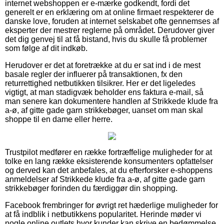
internet webshoppen er e-mærke godkendt, fordi det
generelt er en erklæring om at online firmaet respekterer de
danske love, foruden at internet selskabet ofte gennemses af
eksperter der mestrer reglerne på området. Derudover giver
det dig genvej til at få bistand, hvis du skulle få problemer
som følge af dit indkøb.
Herudover er det at foretrække at du er sat ind i de mest
basale regler der influerer på transaktionen, fx den
returrettighed netbutikken tilsikrer. Her er det ligeledes
vigtigt, at man stadigvæk beholder ens faktura e-mail, så
man senere kan dokumentere handlen af Strikkede klude fra
a-ø, af gitte gade garn strikkebøger, uanset om man skal
shoppe til en dame eller herre.
Trustpilot medfører en række fortræffelige muligheder for at
tolke en lang række eksisterende konsumenters opfattelser
og derved kan det anbefales, at du efterforsker e-shoppens
anmeldelser af Strikkede klude fra a-ø, af gitte gade garn
strikkebøger forinden du færdiggør din shopping.
Facebook frembringer for øvrigt ret hæderlige muligheder for
at få indblik i netbutikkens popularitet. Herinde møder vi
nogle online outlets hvor kunder kan skrive en bedømmelse