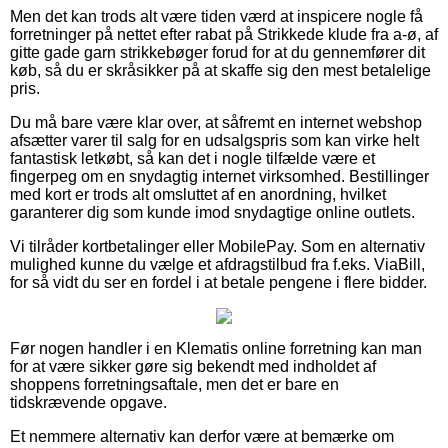
Men det kan trods alt være tiden værd at inspicere nogle få
forretninger på nettet efter rabat på Strikkede klude fra a-ø, af
gitte gade garn strikkebøger forud for at du gennemfører dit
køb, så du er skråsikker på at skaffe sig den mest betalelige
pris.
Du må bare være klar over, at såfremt en internet webshop
afsætter varer til salg for en udsalgspris som kan virke helt
fantastisk letkøbt, så kan det i nogle tilfælde være et
fingerpeg om en snydagtig internet virksomhed. Bestillinger
med kort er trods alt omsluttet af en anordning, hvilket
garanterer dig som kunde imod snydagtige online outlets.
Vi tilråder kortbetalinger eller MobilePay. Som en alternativ
mulighed kunne du vælge et afdragstilbud fra f.eks. ViaBill,
for så vidt du ser en fordel i at betale pengene i flere bidder.
Før nogen handler i en Klematis online forretning kan man
for at være sikker gøre sig bekendt med indholdet af
shoppens forretningsaftale, men det er bare en
tidskrævende opgave.
Et nemmere alternativ kan derfor være at bemærke om