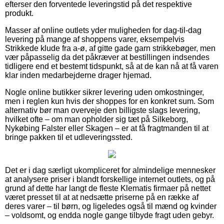
efterser den forventede leveringstid på det respektive
produkt.
Masser af online outlets yder muligheden for dag-til-dag
levering på mange af shoppens varer, eksempelvis
Strikkede klude fra a-ø, af gitte gade garn strikkebøger, men
vær påpasselig da det påkræver at bestillingen indsendes
tidligere end et bestemt tidspunkt, så at de kan nå at få varen
klar inden medarbejderne drager hjemad.
Nogle online butikker sikrer levering uden omkostninger,
men i reglen kun hvis der shoppes for en konkret sum. Som
alternativ bør man overveje den billigste slags levering,
hvilket ofte – om man opholder sig tæt på Silkeborg,
Nykøbing Falster eller Skagen – er at få fragtmanden til at
bringe pakken til et udleveringssted.
Det er i dag særligt ukompliceret for almindelige mennesker
at analysere priser i blandt forskellige internet outlets, og på
grund af dette har langt de fleste Klematis firmaer på nettet
været presset til at at nedsætte priserne på en række af
deres varer – til børn, og ligeledes også til mænd og kvinder
– voldsomt, og endda nogle gange tilbyde fragt uden gebyr.