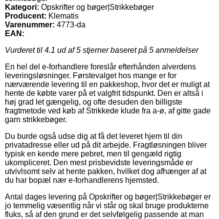
Kategori:
Opskrifter og bøger|Strikkebøger
Producent:
Klematis
Varenummer:
4773-da
EAN:
Vurderet til
4.1
ud af 5 stjerner baseret på
5
anmeldelser
En hel del e-forhandlere foreslår efterhånden alverdens
leveringsløsninger. Førstevalget hos mange er for
nærværende levering til en pakkeshop, hvor det er muligt at
hente de købte varer på et valgfrit tidspunkt. Den er altså i
høj grad let gængelig, og ofte desuden den billigste
fragtmetode ved køb af Strikkede klude fra a-ø, af gitte gade
garn strikkebøger.
Du burde også udse dig at få det leveret hjem til din
privatadresse eller ud på dit arbejde. Fragtløsningen bliver
typisk en kende mere pebret, men til gengæld rigtig
ukompliceret. Den mest prisbevidste leveringsmåde er
utvivlsomt selv at hente pakken, hvilket dog afhænger af at
du har bopæl nær e-forhandlerens hjemsted.
Antal dages levering på Opskrifter og bøger|Strikkebøger er
jo temmelig væsentlig når vi står og skal bruge produkterne
fluks, så af den grund er det selvfølgelig passende at man