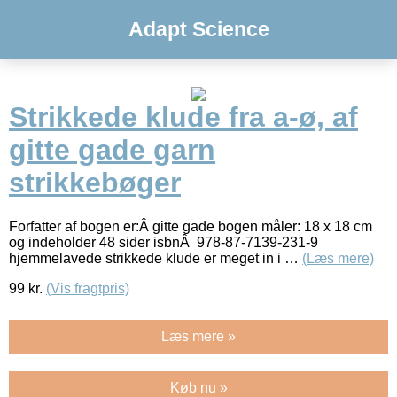
Adapt Science
Strikkede klude fra a-ø, af
gitte gade garn
strikkebøger
Forfatter af bogen er:Â gitte gade bogen måler: 18 x 18 cm
og indeholder 48 sider isbnÂ 978-87-7139-231-9
hjemmelavede strikkede klude er meget in i …
(Læs mere)
99
kr.
(Vis fragtpris)
Læs mere »
Køb nu »