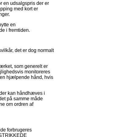
or en udsalgspris der er
opping med kort er
nger.
ytte en
de i fremtiden.
ilkår, det er dog normalt
rket, som generelt er
ejlighedsvis monitoreres
r en hjælpende hånd, hvis
r der kan håndhæves i
er det på samme måde
dne om ordren af
nde forbrugeres
 af STRIKKEDE