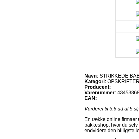
Navn:
STRIKKEDE BA
Kategori:
OPSKRIFTER
Producent:
Varenummer:
4345386
EAN:
Vurderet til
3.6
ud af 5 st
En række online firmaer u
pakkeshop, hvor du selv 
endvidere den billigst