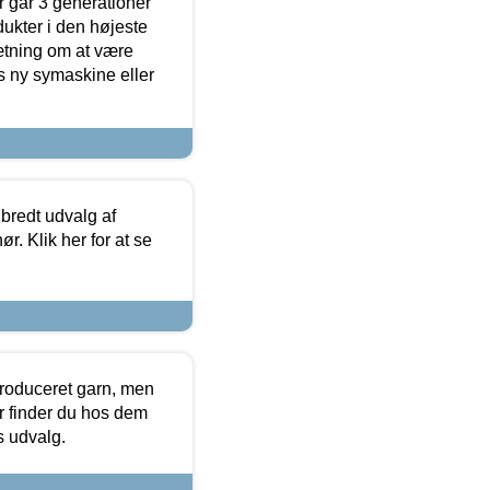
 går 3 generationer
dukter i den højeste
sætning om at være
s ny symaskine eller
 bredt udvalg af
r. Klik her for at se
produceret garn, men
or finder du hos dem
es udvalg.