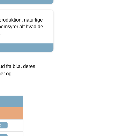
roduktion, naturlige
nemsyrer alt hvad de
.
 fra bl.a. deres
mer og
p