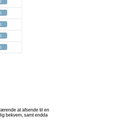
p
p
p
p
p
værende at afsende til en
kelig bekvem, samt endda