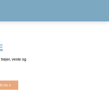
E
 trøjer, veste og
b nu »