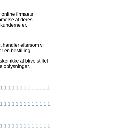
online firmaets
mmelse af deres
 kunderne er.
t handler eftersom vi
r en bestilling.
r ikke at blive stillet
te oplysninger.
1
1
1
1
1
1
1
1
1
1
1
1
1
1
1
1
1
1
1
1
1
1
1
1
1
1
1
1
1
1
1
1
1
1
1
1
1
1
1