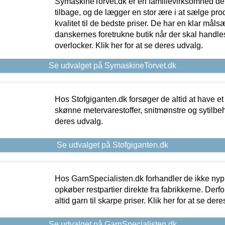
SymaskineTorvet.dk er en familievirksomhed der
tilbage, og de lægger en stor ære i at sælge pro
kvalitet til de bedste priser. De har en klar mål
danskernes foretrukne butik når der skal handle
overlocker. Klik her for at se deres udvalg.
Se udvalget på SymaskineTorvet.dk
Hos Stofgiganten.dk forsøger de altid at have et
skønne metervarestoffer, snitmønstre og sytilbehø
deres udvalg.
Se udvalget på Stofgiganten.dk
Hos GarnSpecialisten.dk forhandler de ikke ny
opkøber restpartier direkte fra fabrikkerne. Derf
altid garn til skarpe priser. Klik her for at se der
Se udvalget på GarnSpecialisten.dk