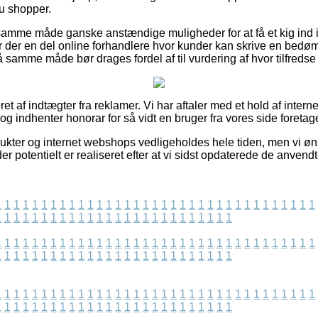
 shopper.
mme måde ganske anstændige muligheder for at få et kig ind i 
 der en del online forhandlere hvor kunder kan skrive en bedø
 samme måde bør drages fordel af til vurdering af hvor tilfredse
t af indtægter fra reklamer. Vi har aftaler med et hold af interne
og indhenter honorar for så vidt en bruger fra vores side foretage
kter og internet webshops vedligeholdes hele tiden, men vi ønske
der potentielt er realiseret efter at vi sidst opdaterede de anvend
1
1
1
1
1
1
1
1
1
1
1
1
1
1
1
1
1
1
1
1
1
1
1
1
1
1
1
1
1
1
1
1
1
1
1
1
1
1
1
1
1
1
1
1
1
1
1
1
1
1
1
1
1
1
1
1
1
1
1
1
1
1
1
1
1
1
1
1
1
1
1
1
1
1
1
1
1
1
1
1
1
1
1
1
1
1
1
1
1
1
1
1
1
1
1
1
1
1
1
1
1
1
1
1
1
1
1
1
1
1
1
1
1
1
1
1
1
1
1
1
1
1
1
1
1
1
1
1
1
1
1
1
1
1
1
1
1
1
1
1
1
1
1
1
1
1
1
1
1
1
1
1
1
1
1
1
1
1
1
1
1
1
1
1
1
1
1
1
1
1
1
1
1
1
1
1
1
1
1
1
1
1
1