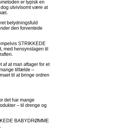
gsmetoden er typisk en
l dog utvivlsomt være at
pæl.
et betydningsfuld
 finder den forventede
 eksempelvis STRIKKEDE
, med hensynstagen til
raften.
t af at man aftager for et
 mange tilfælde –
aet til at bringe ordren
 for det har mange
odukter – til drenge og
på STRIKKEDE BABYDRØMME
.