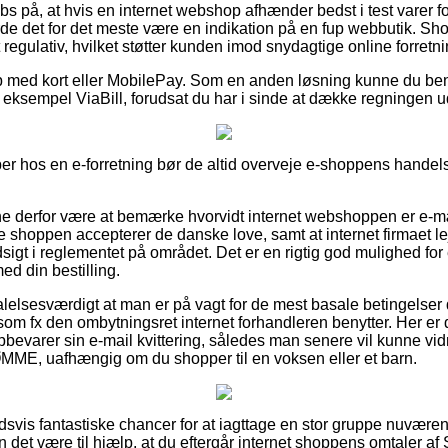
bs på, at hvis en internet webshop afhænder bedst i test varer f
rde det for det meste være en indikation på en fup webbutik. Sh
t regulativ, hvilket støtter kunden imod snydagtige online forretni
øb med kort eller MobilePay. Som en anden løsning kunne du ben
r eksempel ViaBill, forudsat du har i sinde at dække regningen u
er hos en e-forretning bør de altid overveje e-shoppens handelsv
 derfor være at bemærke hvorvidt internet webshoppen er e-mæ
e shoppen accepterer de danske love, samt at internet firmaet l
dsigt i reglementet på området. Det er en rigtig god mulighed fo
ed din bestilling.
alelsesværdigt at man er på vagt for de mest basale betingelse
som fx den ombytningsret internet forhandleren benytter. Her 
opbevarer sin e-mail kvittering, således man senere vil kunne vi
 uafhængig om du shopper til en voksen eller et barn.
oldsvis fantastiske chancer for at iagttage en stor gruppe nuvære
n det være til hjælp, at du eftergår internet shoppens omtaler