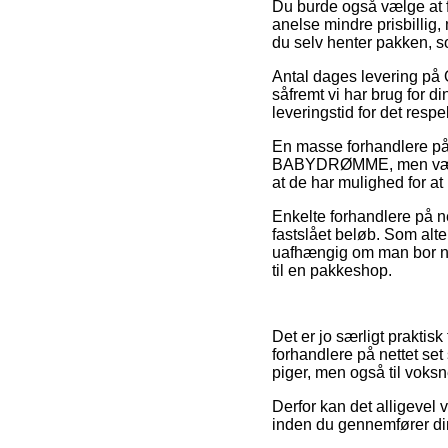
Du burde også vælge at få
anelse mindre prisbillig, 
du selv henter pakken, s
Antal dages levering p
såfremt vi har brug for d
leveringstid for det respe
En masse forhandlere på 
BABYDRØMME, men vær påp
at de har mulighed for at 
Enkelte forhandlere på net
fastslået beløb. Som alt
uafhængig om man bor nær
til en pakkeshop.
Det er jo særligt praktis
forhandlere på nettet set
piger, men også til voksn
Derfor kan det alligevel
inden du gennemfører din