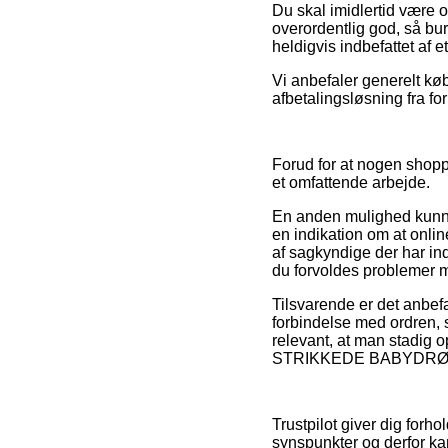
Du skal imidlertid være o
overordentlig god, så bu
heldigvis indbefattet af e
Vi anbefaler generelt k
afbetalingsløsning fra fo
Forud for at nogen shopp
et omfattende arbejde.
En anden mulighed kunne
en indikation om at onlin
af sagkyndige der har in
du forvoldes problemer m
Tilsvarende er det anbef
forbindelse med ordren, 
relevant, at man stadig 
STRIKKEDE BABYDRØMME,
Trustpilot giver dig forh
synspunkter og derfor ka