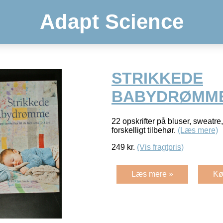
Adapt Science
STRIKKEDE
BABYDRØMM
22 opskrifter på bluser, sweatre,
forskelligt tilbehør.
(Læs mere)
249
kr.
(Vis fragtpris)
Læs mere »
Kø