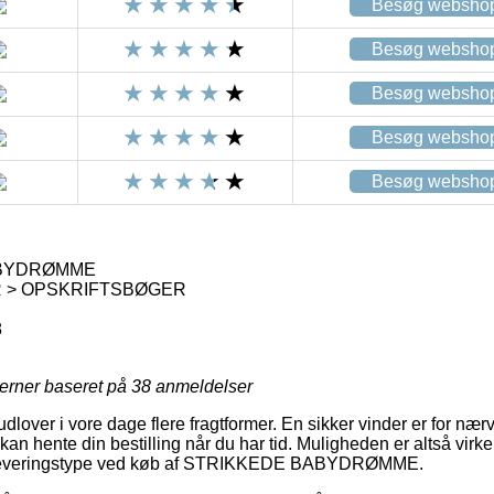
Besøg websho
Besøg websho
Besøg websho
Besøg websho
Besøg websho
BYDRØMME
 > OPSKRIFTSBØGER
8
jerner baseret på
38
anmeldelser
dlover i vore dage flere fragtformer. En sikker vinder er for nær
kan hente din bestilling når du har tid. Muligheden er altså vir
e leveringstype ved køb af STRIKKEDE BABYDRØMME.