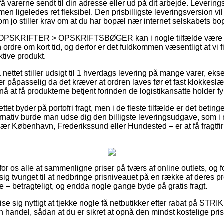
 varerne sendt til din adresse eller ud på dit arbejde. Leverin
men ligeledes ret fleksibel. Den prisbilligste leveringsversion vi
om jo stiller krav om at du har bopæl nær internet selskabets bo
å OPSKRIFTER > OPSKRIFTSBØGER kan i nogle tilfælde være r
in ordre om kort tid, og derfor er det fuldkommen væsentligt at vi
ktive produkt.
nettet stiller udsigt til 1 hverdags levering på mange varer,
asselig da det kræver at ordren laves før et fast klokkeslæt
nå at få produkterne betjent forinden de logistikansatte holder fy
tet byder på portofri fragt, men i de fleste tilfælde er det betinge
ernativ burde man udse dig den billigste leveringsudgave, som i
 København, Frederikssund eller Hundested – er at få fragtfirm
k for os alle at sammenligne priser på tværs af online outlets, og
 sig tvunget til at nedbringe prisniveauet på en række af deres pr
e – betragteligt, og endda nogle gange byde på gratis fragt.
 vise sig nyttigt at tjekke nogle få netbutikker efter rabat 
 handel, sådan at du er sikret at opnå den mindst kostelige pris