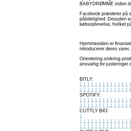
BABYDRØMME inden du
Facebook præsterer på sa
pålidelighed. Desuden er
købsoplevelse, hvilket på
Hjemmesiden er finansiere
introducerer deres varer, 
Orientering omkring produ
ansvarlig for justeringer 
BITLY:
1
1
1
1
1
1
1
1
1
1
1
1
1
1
1
1
1
1
1
1
1
1
1
1
1
1
SPOTIFY:
1
1
1
1
1
1
1
1
1
1
1
1
1
1
1
1
1
1
1
1
1
1
1
1
1
1
CUTTLY BIO:
1
1
1
1
1
1
1
1
1
1
1
1
1
1
1
1
1
1
1
1
1
1
1
1
1
1
1