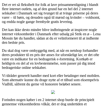
Det er ret så fleksibelt for folk at lave prissammenligning i blandt
flere internet outlets, og af den grund har en hel del 2 internet
selskaber i Danmark set sig tvunget til at tvinge priserne på deres
varer – til børn, og desuden også til mænd og kvinder – voldsomt,
og endda nogle gange frembyde gratis levering.
Det kan ikke desto mindre blive indbringende at inspicere nogle
internet virksomheder i Danmark efter udsalg på Strik en ø – Lena
Mossin før du handler, sådan at du er velinformeret til at indhente
den bedste pris.
Du skal dog være omhyggelig med, at når en netshop forhandler
deres produkter til en pris der anses for uforståeligt lav, er det ofte
være en indikator for en bedragerisk e-forretning. Kortkøb er
heldigvis en del af en lovbestemmelse, som passer på dig imod
bedrageriske online selskaber.
Vi tilråder generelt handler med kort eller betalinger med mobilen.
Som alternativ kunne du drage nytte af et tilbud som eksempelvis
ViaBill, såfremt du gerne vil honorere beløbet senere.
Forinden nogen køber i en 2 internet shop burde de principielt
gennemse virksomhedens vilkår, det er dog undertiden et