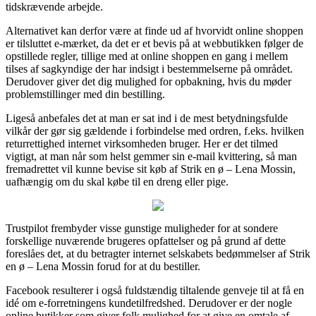
tidskrævende arbejde.
Alternativet kan derfor være at finde ud af hvorvidt online shoppen
er tilsluttet e-mærket, da det er et bevis på at webbutikken følger de
opstillede regler, tillige med at online shoppen en gang i mellem
tilses af sagkyndige der har indsigt i bestemmelserne på området.
Derudover giver det dig mulighed for opbakning, hvis du møder
problemstillinger med din bestilling.
Ligeså anbefales det at man er sat ind i de mest betydningsfulde
vilkår der gør sig gældende i forbindelse med ordren, f.eks. hvilken
returrettighed internet virksomheden bruger. Her er det tilmed
vigtigt, at man når som helst gemmer sin e-mail kvittering, så man
fremadrettet vil kunne bevise sit køb af Strik en ø – Lena Mossin,
uafhængig om du skal købe til en dreng eller pige.
Trustpilot frembyder visse gunstige muligheder for at sondere
forskellige nuværende brugeres opfattelser og på grund af dette
foreslåes det, at du betragter internet selskabets bedømmelser af Strik
en ø – Lena Mossin forud for at du bestiller.
Facebook resulterer i også fuldstændig tiltalende genveje til at få en
idé om e-forretningens kundetilfredshed. Derudover er der nogle
online butikker som giver folk mulighed for at give en omtale af