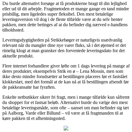
Du burde alternativt forsøge at få produkterne bragt til din lejlighed
eller ud til dit arbejde. Fragtmetoden er mange gange en tand mindre
prisbillig, men ligeledes super fleksibel. Den mest betalelige
leveringsversion vil dog i de fleste tilfælde være at du selv henter
pakken, men dette betinges af at du befinder dig nærved e-handlens
tilholdssted.
Leveringsdygtigheden på Strikkebøger er naturligvis usædvanlig
relevant når du mangler dine nye varer fluks, så i det øjemed er det
rimelig klogt at man gransker den forventede leveringsdato for det
aktuelle produkt.
Flere internet forhandlere giver løfte om 1 dags levering på mange af
deres produkter, eksempelvis Strik en ø – Lena Mossin, men som
ikke desto mindre forudsætter at bestillingen placeres før et fastslået
klokkeslæt, med det formål at de kan nå at få bestillingen afsendt før
de pakkeansatte har fyraften.
Enkelte netbutikker sikrer fri fragt, men i mange tilfælde kun såfremt
du shopper for et fastsat beløb. Alternativt burde du vælge den mest
betalelige leveringsmåde, som ofte – uanset om man befinder sig tæt
på Aalborg, Varde eller Billund – vil være at få fragtmanden til at
køre pakken til et afhentningssted.