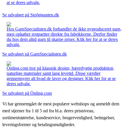
at se deres udvalg.
Se udvalget på Stofgiganten.dk
Hos GarnSpecialisten.dk forhandler de ikke nyproduceret garn,
men opkøber restpartier direkte fra fabrikkerne. Derfor finder
du hos dem altid garn til skarpe priser. Klik her for at se deres
udvalg.
Se udvalget på GarnSpecialisten.dk
Önling.com tror på klassisk design, bæredygtig produktion,
naturlige materialer samt lang levetid. Disse værdier
gennemsyrer alt hvad de laver og designer. Klik her for at se
deres udvalg.
Se udvalget på Önling.com
Vi har gennemgået de mest populære webshops og anmeldt dem
med stjerner fra 1 til 5 ud fra bl.a. deres prisniveau,
sortimentstørrelse, kundeservice, brugervenlighed, betingelser,
leveringsformer og betalingsmuligheder.