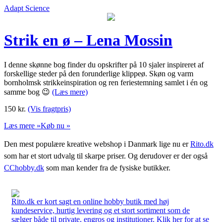
Adapt Science
Strik en ø – Lena Mossin
I denne skønne bog finder du opskrifter på 10 sjaler inspireret af
forskellige steder på den forunderlige klippeø. Skøn og varm
bornholmsk strikkeinspiration og ren feriestemning samlet i én og
samme bog 😉
(Læs mere)
150
kr.
(Vis fragtpris)
Læs mere »
Køb nu »
Den mest populære kreative webshop i Danmark lige nu er
Rito.dk
som har et stort udvalg til skarpe priser. Og derudover er der også
CChobby.dk
som man kender fra de fysiske butikker.
Rito.dk er kort sagt en online hobby butik med høj
kundeservice, hurtig levering og et stort sortiment som de
sælger både til private, engros og institutioner. Klik her for at se