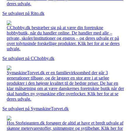
deres udvalg.
Se udvalget på Rito.dk
CChobby.dk bestræber sig på at være din foretrukne
hobbybutik, når du handler online. De handler med alle –
private, skoler/institutioner og engros – og deres udvalg er på
over tolvtusinde forskellige produkter. Klik her for at se deres
udvalg.
Se udvalget på CChobby.dk
SymaskineTorvet.dk er en familievirksomhed der går 3
generationer tilbage, og de lægger en stor ære i at sælge
produkter i den højeste kvalitet til de bedste priser. De har en
klar målsætning om at være danskernes foretrukne butik når der
skal handles ny symaskine eller overlocker. Klik her for at se
deres udvalg.
Se udvalget på SymaskineTorvet.dk
Hos Stofgiganten.dk forsøger de altid at have et bredt udvalg af
skønne metervarestoffer, snitmønstre og sytilbehør. Klik her for