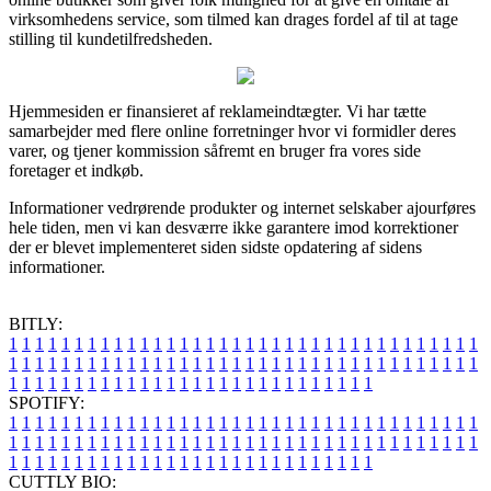
virksomhedens service, som tilmed kan drages fordel af til at tage
stilling til kundetilfredsheden.
Hjemmesiden er finansieret af reklameindtægter. Vi har tætte
samarbejder med flere online forretninger hvor vi formidler deres
varer, og tjener kommission såfremt en bruger fra vores side
foretager et indkøb.
Informationer vedrørende produkter og internet selskaber ajourføres
hele tiden, men vi kan desværre ikke garantere imod korrektioner
der er blevet implementeret siden sidste opdatering af sidens
informationer.
BITLY:
1
1
1
1
1
1
1
1
1
1
1
1
1
1
1
1
1
1
1
1
1
1
1
1
1
1
1
1
1
1
1
1
1
1
1
1
1
1
1
1
1
1
1
1
1
1
1
1
1
1
1
1
1
1
1
1
1
1
1
1
1
1
1
1
1
1
1
1
1
1
1
1
1
1
1
1
1
1
1
1
1
1
1
1
1
1
1
1
1
1
1
1
1
1
1
1
1
1
1
1
SPOTIFY:
1
1
1
1
1
1
1
1
1
1
1
1
1
1
1
1
1
1
1
1
1
1
1
1
1
1
1
1
1
1
1
1
1
1
1
1
1
1
1
1
1
1
1
1
1
1
1
1
1
1
1
1
1
1
1
1
1
1
1
1
1
1
1
1
1
1
1
1
1
1
1
1
1
1
1
1
1
1
1
1
1
1
1
1
1
1
1
1
1
1
1
1
1
1
1
1
1
1
1
1
CUTTLY BIO: