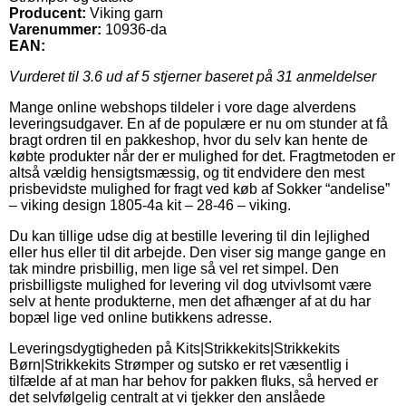
Producent:
Viking garn
Varenummer:
10936-da
EAN:
Vurderet til
3.6
ud af 5 stjerner baseret på
31
anmeldelser
Mange online webshops tildeler i vore dage alverdens
leveringsudgaver. En af de populære er nu om stunder at få
bragt ordren til en pakkeshop, hvor du selv kan hente de
købte produkter når der er mulighed for det. Fragtmetoden er
altså vældig hensigtsmæssig, og tit endvidere den mest
prisbevidste mulighed for fragt ved køb af Sokker “andelise”
– viking design 1805-4a kit – 28-46 – viking.
Du kan tillige udse dig at bestille levering til din lejlighed
eller hus eller til dit arbejde. Den viser sig mange gange en
tak mindre prisbillig, men lige så vel ret simpel. Den
prisbilligste mulighed for levering vil dog utvivlsomt være
selv at hente produkterne, men det afhænger af at du har
bopæl lige ved online butikkens adresse.
Leveringsdygtigheden på Kits|Strikkekits|Strikkekits
Børn|Strikkekits Strømper og sutsko er ret væsentlig i
tilfælde af at man har behov for pakken fluks, så herved er
det selvfølgelig centralt at vi tjekker den anslåede