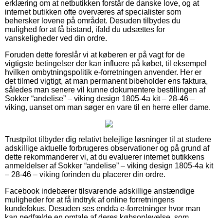
erklæring om at netbutikken forstår de danske love, og at
internet butikken ofte overværes af specialister som
behersker lovene på området. Desuden tilbydes du
mulighed for at få bistand, ifald du udsættes for
vanskeligheder ved din ordre.
Foruden dette foreslår vi at køberen er på vagt for de
vigtigste betingelser der kan influere på købet, til eksempel
hvilken ombytningspolitik e-forretningen anvender. Her er
det tilmed vigtigt, at man permanent bibeholder ens faktura,
således man senere vil kunne dokumentere bestillingen af
Sokker “andelise” – viking design 1805-4a kit – 28-46 –
viking, uanset om man søger en vare til en herre eller dame.
Trustpilot tilbyder dig relativt belejlige løsninger til at studere
adskillige aktuelle forbrugeres observationer og på grund af
dette rekommanderer vi, at du evaluerer internet butikkens
anmeldelser af Sokker “andelise” – viking design 1805-4a kit
– 28-46 – viking forinden du placerer din ordre.
Facebook indebærer tilsvarende adskillige anstændige
muligheder for at få indtryk af online forretningens
kundefokus. Desuden ses endda e-forretninger hvor man
kan nedfælde en omtale af deres købsoplevelse, som