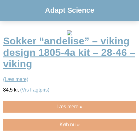
Adapt Science
Sokker “andelise” – viking
design 1805-4a kit – 28-46 –
viking
(Læs mere)
84.5
kr.
(Vis fragtpris)
Læs mere »
Køb nu »