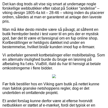
Det kan dog trods alt vise sig smart at undersøge nogle
forskellige webbutikker efter rabat på Sokker “andelise” –
viking design 1805-4a kit – 28-46 – viking inden du placerer
ordren, således at man er garanteret at antage den laveste
pris.
Man må ikke desto mindre være så påvagt, at såfremt en
butik frembyder bedst i test varer til en pris der er mystisk
god, bør det tit være et faresignal om en fup online shop.
Kortbestillinger er heldigvis dækket ind under en
bestemmelse, hvilket bistår kunden imod fup e-firmaer.
Vi anbefaler generelt kortbetalinger eller mobilbetaling. Som
en alternativ mulighed burde du bruge en løsning på
afbetaling fra f.eks. ViaBill, ifald du har til hensigt at betale
omkostningerne i flere bidder.
Før folk bestiller hos en Viking garn butik på nettet kunne
man faktisk granske netshoppens regler, dog er det
undertiden et omfattende projekt.
Et andet forslag kunne derfor være at efterse hvorvidt
netbutikken er støttet af e-mærket, fordi det typisk er en