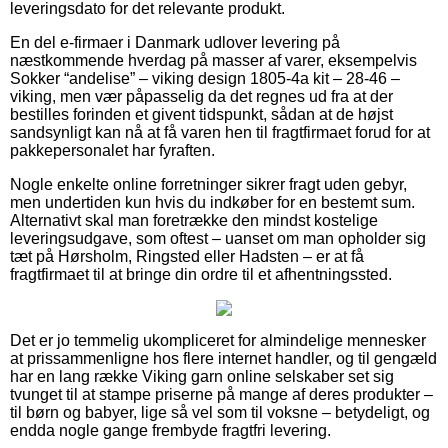
leveringsdato for det relevante produkt.
En del e-firmaer i Danmark udlover levering på
næstkommende hverdag på masser af varer, eksempelvis
Sokker “andelise” – viking design 1805-4a kit – 28-46 –
viking, men vær påpasselig da det regnes ud fra at der
bestilles forinden et givent tidspunkt, sådan at de højst
sandsynligt kan nå at få varen hen til fragtfirmaet forud for at
pakkepersonalet har fyraften.
Nogle enkelte online forretninger sikrer fragt uden gebyr,
men undertiden kun hvis du indkøber for en bestemt sum.
Alternativt skal man foretrække den mindst kostelige
leveringsudgave, som oftest – uanset om man opholder sig
tæt på Hørsholm, Ringsted eller Hadsten – er at få
fragtfirmaet til at bringe din ordre til et afhentningssted.
Det er jo temmelig ukompliceret for almindelige mennesker
at prissammenligne hos flere internet handler, og til gengæld
har en lang række Viking garn online selskaber set sig
tvunget til at stampe priserne på mange af deres produkter –
til børn og babyer, lige så vel som til voksne – betydeligt, og
endda nogle gange frembyde fragtfri levering.