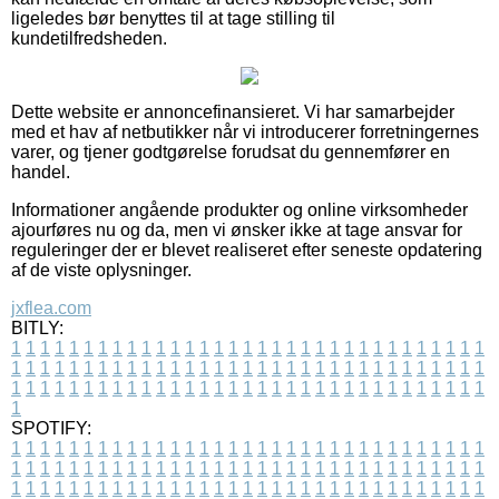
ligeledes bør benyttes til at tage stilling til
kundetilfredsheden.
Dette website er annoncefinansieret. Vi har samarbejder
med et hav af netbutikker når vi introducerer forretningernes
varer, og tjener godtgørelse forudsat du gennemfører en
handel.
Informationer angående produkter og online virksomheder
ajourføres nu og da, men vi ønsker ikke at tage ansvar for
reguleringer der er blevet realiseret efter seneste opdatering
af de viste oplysninger.
jxflea.com
BITLY:
1
1
1
1
1
1
1
1
1
1
1
1
1
1
1
1
1
1
1
1
1
1
1
1
1
1
1
1
1
1
1
1
1
1
1
1
1
1
1
1
1
1
1
1
1
1
1
1
1
1
1
1
1
1
1
1
1
1
1
1
1
1
1
1
1
1
1
1
1
1
1
1
1
1
1
1
1
1
1
1
1
1
1
1
1
1
1
1
1
1
1
1
1
1
1
1
1
1
1
1
SPOTIFY:
1
1
1
1
1
1
1
1
1
1
1
1
1
1
1
1
1
1
1
1
1
1
1
1
1
1
1
1
1
1
1
1
1
1
1
1
1
1
1
1
1
1
1
1
1
1
1
1
1
1
1
1
1
1
1
1
1
1
1
1
1
1
1
1
1
1
1
1
1
1
1
1
1
1
1
1
1
1
1
1
1
1
1
1
1
1
1
1
1
1
1
1
1
1
1
1
1
1
1